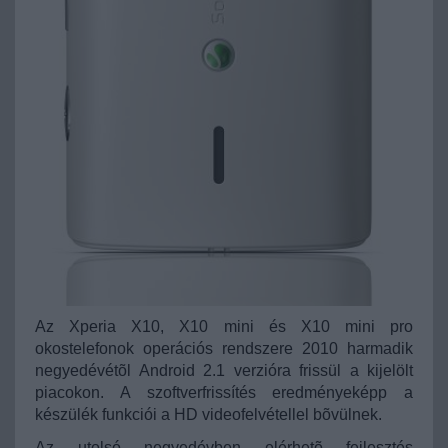
Az Xperia X10, X10 mini és X10 mini pro
okostelefonok operációs rendszere 2010 harmadik
negyedévétõl Android 2.1 verzióra frissül a kijelölt
piacokon. A szoftverfrissítés eredményeképp a
készülék funkciói a HD videofelvétellel bõvülnek.
Az utolsó negyedévben elérhetõ fejlesztés