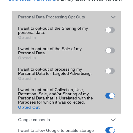
third parties.
Új és Használt GSM kiemelt ajánlatok
Please note that this website/app uses one or more Google
Personal Data Processing Opt Outs
services and may gather and store information including but
Samsung Galaxy S26
not limited to your visit or usage behaviour. You may click to
I want to opt-out of the Sharing of my
personal data.
grant or deny consent to Google and its third-party tags to
Opted In
use your data for below specified purposes in below Google
consent section.
I want to opt-out of the Sale of my
Personal Data.
Opted In
I want to opt-out of processing my
Personal Data for Targeted Advertising.
Opted In
Euro Gsm
267.000 Ft (új)
I want to opt-out of Collection, Use,
Retention, Sale, and/or Sharing of my
Personal Data that Is Unrelated with the
Purposes for which it was collected.
Samsung Galaxy S26 Ultra
Opted Out
Google consents
I want to allow Google to enable storage