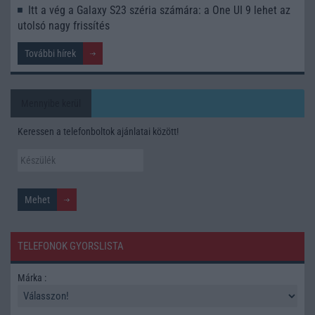
Itt a vég a Galaxy S23 széria számára: a One UI 9 lehet az
utolsó nagy frissítés
További hírek
Mennyibe kerül
Keressen a telefonboltok ajánlatai között!
TELEFONOK GYORSLISTA
Márka :