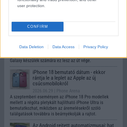
user protection.
Számos népszerű Samsung Galaxy
készülék kimarad a One UI 9
frissítésből – itt a lista az érintett
CONFIRM
modellekről
2026.06.30
| Phone Arena
A One UI 9 érkezése új mesterséges intelligencia-
Data Deletion
Data Access
Privacy Policy
funkciókat és továbbfejlesztett kezelőfelületet hoz,
azonban több korábbi csúcskategóriás és középkategóriás
Galaxy készülék számára ez lesz az út vége.
iPhone 18 bemutató dátum - ekkor
rántja le a leplet az Apple az új
csúcsmobilokról
2026.06.29
| Phone Arena
A szeptemberi eseményen az iPhone 18 Pro modellek
mellett a régóta pletykált hajlítható iPhone Ultra is
bemutatkozhat, miközben az áremelésekről szóló
találgatások továbbra is beárnyékolják a rajtot.
Az Android rejtett automatizmusai: hat