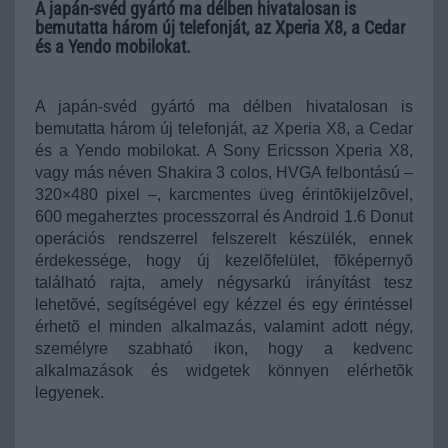
A japán-svéd gyártó ma délben hivatalosan is
bemutatta három új telefonját, az Xperia X8, a Cedar
és a Yendo mobilokat.
A japán-svéd gyártó ma délben hivatalosan is
bemutatta három új telefonját, az Xperia X8, a Cedar
és a Yendo mobilokat. A Sony Ericsson Xperia X8,
vagy más néven Shakira 3 colos, HVGA felbontású –
320×480 pixel –, karcmentes üveg érintõkijelzõvel,
600 megaherztes processzorral és Android 1.6 Donut
operációs rendszerrel felszerelt készülék, ennek
érdekessége, hogy új kezelõfelület, fõképernyõ
található rajta, amely négysarkú irányítást tesz
lehetõvé, segítségével egy kézzel és egy érintéssel
érhetõ el minden alkalmazás, valamint adott négy,
személyre szabható ikon, hogy a kedvenc
alkalmazások és widgetek könnyen elérhetõk
legyenek.