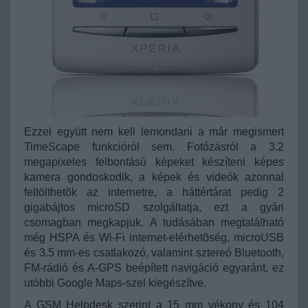
Ezzel együtt nem kell lemondani a már megismert
TimeScape funkcióról sem. Fotózásról a 3.2
megapixeles felbontású képeket készíteni képes
kamera gondoskodik, a képek és videók azonnal
feltölthetõk az internetre, a háttértárat pedig 2
gigabájtos microSD szolgáltatja, ezt a gyári
csomagban megkapjuk. A tudásában megtalálható
még HSPA és Wi-Fi internet-elérhetõség, microUSB
és 3.5 mm-es csatlakozó, valamint sztereó Bluetooth,
FM-rádió és A-GPS beépített navigáció egyaránt, ez
utóbbi Google Maps-szel kiegészítve.
A GSM Helpdesk szerint a 15 mm vékony és 104