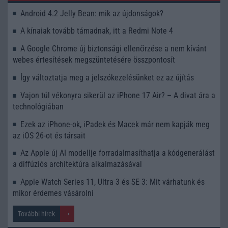
Android 4.2 Jelly Bean: mik az újdonságok?
A kínaiak tovább támadnak, itt a Redmi Note 4
A Google Chrome új biztonsági ellenőrzése a nem kívánt
webes értesítések megszüntetésére összpontosít
Így változtatja meg a jelszókezelésünket ez az újítás
Vajon túl vékonyra sikerül az iPhone 17 Air? – A divat ára a
technológiában
Ezek az iPhone-ok, iPadek és Macek már nem kapják meg
az iOS 26-ot és társait
Az Apple új AI modellje forradalmasíthatja a kódgenerálást
a diffúziós architektúra alkalmazásával
Apple Watch Series 11, Ultra 3 és SE 3: Mit várhatunk és
mikor érdemes vásárolni
További hírek