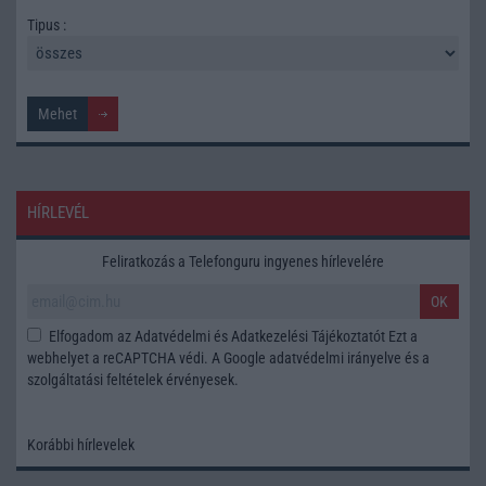
Tipus :
HÍRLEVÉL
Feliratkozás a Telefonguru ingyenes hírlevelére
OK
Elfogadom az
Adatvédelmi és Adatkezelési Tájékoztatót
Ezt a
webhelyet a reCAPTCHA védi. A Google
adatvédelmi irányelve
és a
szolgáltatási feltételek
érvényesek.
Korábbi hírlevelek