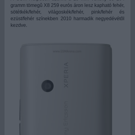
gramm tömegû X8 259 eurós áron lesz kapható fehér,
sötétkék/fehér, világoskék/fehér, pink/fehér és
ezüst/fehér színekben 2010 harmadik negyedévétõl
kezdve.