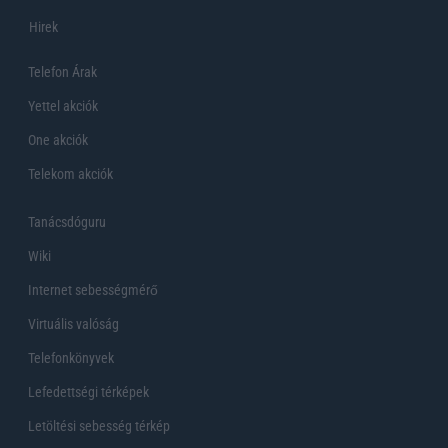
Hirek
Telefon Árak
Yettel akciók
One akciók
Telekom akciók
Tanácsdóguru
Wiki
Internet sebességmérő
Virtuális valóság
Telefonkönyvek
Lefedettségi térképek
Letöltési sebesség térkép