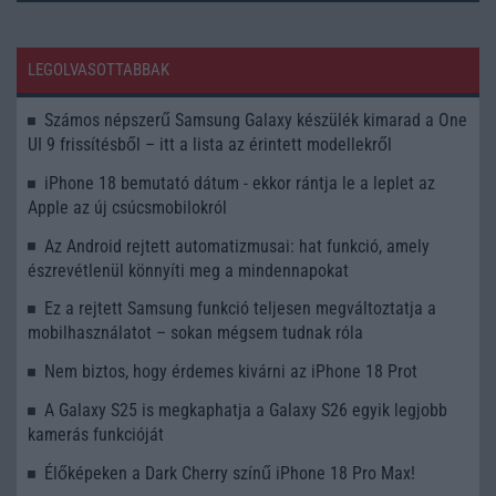
LEGOLVASOTTABBAK
Számos népszerű Samsung Galaxy készülék kimarad a One
UI 9 frissítésből – itt a lista az érintett modellekről
iPhone 18 bemutató dátum - ekkor rántja le a leplet az
Apple az új csúcsmobilokról
Az Android rejtett automatizmusai: hat funkció, amely
észrevétlenül könnyíti meg a mindennapokat
Ez a rejtett Samsung funkció teljesen megváltoztatja a
mobilhasználatot – sokan mégsem tudnak róla
Nem biztos, hogy érdemes kivárni az iPhone 18 Prot
A Galaxy S25 is megkaphatja a Galaxy S26 egyik legjobb
kamerás funkcióját
Élőképeken a Dark Cherry színű iPhone 18 Pro Max!