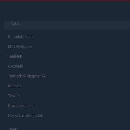
Főoldal
Készülékekguru
Mobiltelefonok
Tabletek
Okosórák
Tartozékok, kiegeszítők
Keresés
Tesztek
Összehasonlítás
Használati útmutatók
Hirek