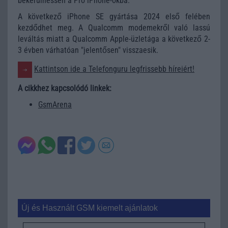
bekerülhessen a Pro iPhone-okba.
A következő iPhone SE gyártása 2024 első felében
kezdődhet meg. A Qualcomm modemekről való lassú
leváltás miatt a Qualcomm Apple-üzletága a következő 2-
3 évben várhatóan "jelentősen" visszaesik.
Kattintson ide a Telefonguru legfrissebb híreiért!
A cikkhez kapcsolódó linkek:
GsmArena
Új és Használt GSM kiemelt ajánlatok