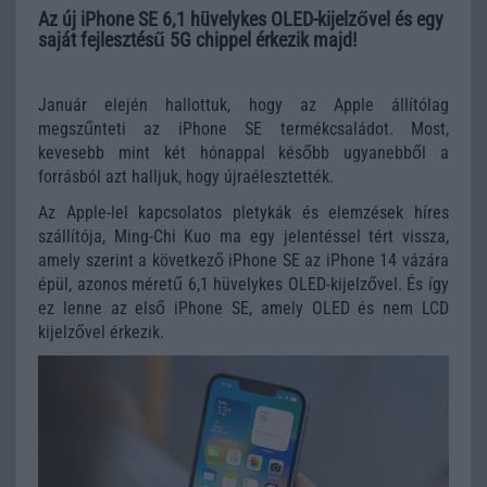
Az új iPhone SE 6,1 hüvelykes OLED-kijelzővel és egy
saját fejlesztésű 5G chippel érkezik majd!
Január elején hallottuk, hogy az Apple állítólag
megszűnteti az iPhone SE termékcsaládot. Most,
kevesebb mint két hónappal később ugyanebből a
forrásból azt halljuk, hogy újraélesztették.
Az Apple-lel kapcsolatos pletykák és elemzések híres
szállítója, Ming-Chi Kuo ma egy jelentéssel tért vissza,
amely szerint a következő iPhone SE az iPhone 14 vázára
épül, azonos méretű 6,1 hüvelykes OLED-kijelzővel. És így
ez lenne az első iPhone SE, amely OLED és nem LCD
kijelzővel érkezik.