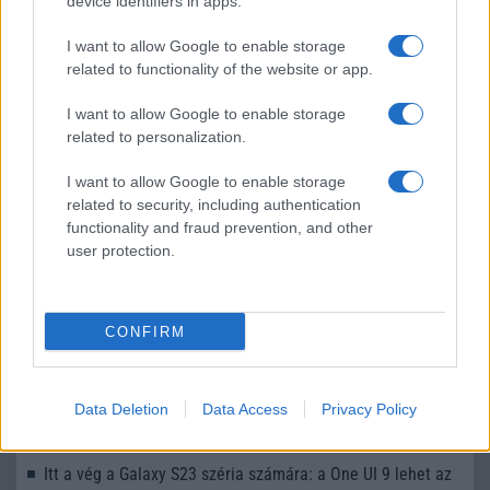
device identifiers in apps.
LEGOLVASOTTABBAK
I want to allow Google to enable storage
related to functionality of the website or app.
Számos népszerű Samsung Galaxy készülék kimarad a One
UI 9 frissítésből – itt a lista az érintett modellekről
I want to allow Google to enable storage
related to personalization.
iPhone 18 bemutató dátum - ekkor rántja le a leplet az
Apple az új csúcsmobilokról
I want to allow Google to enable storage
related to security, including authentication
Az Android rejtett automatizmusai: hat funkció, amely
functionality and fraud prevention, and other
észrevétlenül könnyíti meg a mindennapokat
user protection.
Ez a rejtett Samsung funkció teljesen megváltoztatja a
mobilhasználatot – sokan mégsem tudnak róla
CONFIRM
Nem biztos, hogy érdemes kivárni az iPhone 18 Prot
A Galaxy S25 is megkaphatja a Galaxy S26 egyik legjobb
kamerás funkcióját
Data Deletion
Data Access
Privacy Policy
Élőképeken a Dark Cherry színű iPhone 18 Pro Max!
Itt a vég a Galaxy S23 széria számára: a One UI 9 lehet az