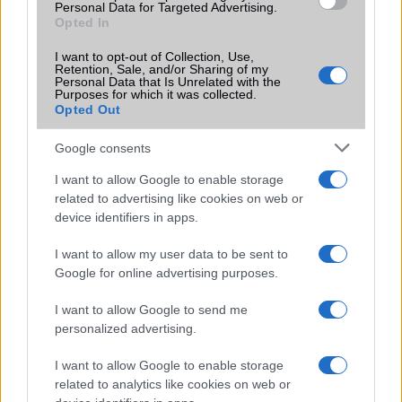
Personal Data for Targeted Advertising.
Az Apple Watch új alvási funkciója egyre több helyen válik
Opted In
elérhetővé
I want to opt-out of Collection, Use,
Apple iPhone SE 3 utód: Megérkezik az új, olcsóbb iPhone?
Retention, Sale, and/or Sharing of my
Personal Data that Is Unrelated with the
Sokk az Apple-nél: Az iPhone 16e ára letarolja a piacot –
Purposes for which it was collected.
Opted Out
ez már nem az olcsó iPhone!
Az iPhone 16e drágább és más, mint vártuk – de vajon
Google consents
eléri az SE vásárlókat?
I want to allow Google to enable storage
Jelentősen nagyobb akkumulátort kaphat az iPhone 18 Pro
related to advertising like cookies on web or
Max – új szivárgás érkezett
device identifiers in apps.
Új AirPods béta frissítést adott ki az Apple – ezek a
I want to allow my user data to be sent to
modellek már telepíthetik
Google for online advertising purposes.
Hatalmas megújulás jöhet az iPad mininél – OLED
I want to allow Google to send me
kijelzővel és új funkciókkal érkezhet
personalized advertising.
További hírek
I want to allow Google to enable storage
related to analytics like cookies on web or