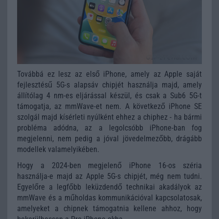
Továbbá ez lesz az első iPhone, amely az Apple saját
fejlesztésű 5G-s alapsáv chipjét használja majd, amely
állítólag 4 nm-es eljárással készül, és csak a Sub6 5G-t
támogatja, az mmWave-et nem. A következő iPhone SE
szolgál majd kísérleti nyúlként ehhez a chiphez - ha bármi
probléma adódna, az a legolcsóbb iPhone-ban fog
megjelenni, nem pedig a jóval jövedelmezőbb, drágább
modellek valamelyikében.
Hogy a 2024-ben megjelenő iPhone 16-os széria
használja-e majd az Apple 5G-s chipjét, még nem tudni.
Egyelőre a legfőbb leküzdendő technikai akadályok az
mmWave és a műholdas kommunikációval kapcsolatosak,
amelyeket a chipnek támogatnia kellene ahhoz, hogy