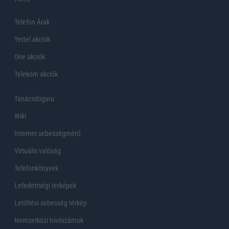
Telefon Árak
Yettel akciók
One akciók
Telekom akciók
Tanácsdóguru
Wiki
Internet sebességmérő
Virtuális valóság
Telefonkönyvek
Lefedettségi térképek
Letöltési sebesség térkép
Nemzetközi hívószámok