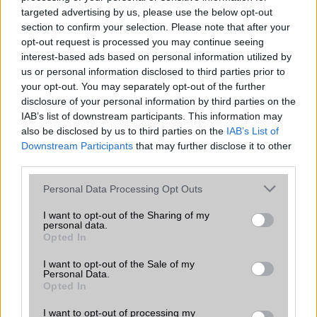
Sok felhasználó külön alkalmazásokra esküszik, pedig az
targeted advertising by us, please use the below opt-out
Android már évek óta olyan intelligens funkciókat kínál,
section to confirm your selection. Please note that after your
amelyek maguktól dolgoznak a háttérben.
opt-out request is processed you may continue seeing
interest-based ads based on personal information utilized by
Ez a rejtett Samsung funkció teljesen
us or personal information disclosed to third parties prior to
megváltoztatja a mobilhasználatot –
your opt-out. You may separately opt-out of the further
sokan mégsem tudnak róla
disclosure of your personal information by third parties on the
IAB’s list of downstream participants. This information may
2026.07.12
| Android Central
also be disclosed by us to third parties on the
IAB’s List of
Az Edge Panel az egyik leghasznosabb funkció, amely
Downstream Participants
that may further disclose it to other
jelentősen felgyorsítja a mindennapi használatot,
third parties.
miközben a Pixel telefonokból továbbra is hiányzik.
Please note that this website/app uses one or more Google
Personal Data Processing Opt Outs
services and may gather and store information including but
not limited to your visit or usage behaviour. You may click to
I want to opt-out of the Sharing of my
personal data.
grant or deny consent to Google and its third-party tags to
Opted In
use your data for below specified purposes in below Google
KAPCSOLÓDÓ HÍREK
consent section.
I want to opt-out of the Sale of my
Personal Data.
2025-ös iPhone SE: Az Apple Intelligence új szintre emeli a
Opted In
középkategóriát
I want to opt-out of processing my