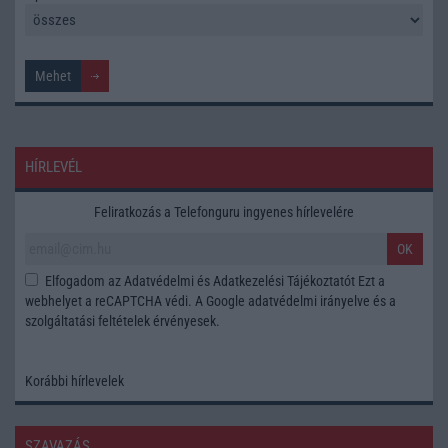
HÍRLEVÉL
Feliratkozás a Telefonguru ingyenes hírlevelére
OK
Elfogadom az
Adatvédelmi és Adatkezelési Tájékoztatót
Ezt a
webhelyet a reCAPTCHA védi. A Google
adatvédelmi irányelve
és a
szolgáltatási feltételek
érvényesek.
Korábbi hírlevelek
SZAVAZÁS