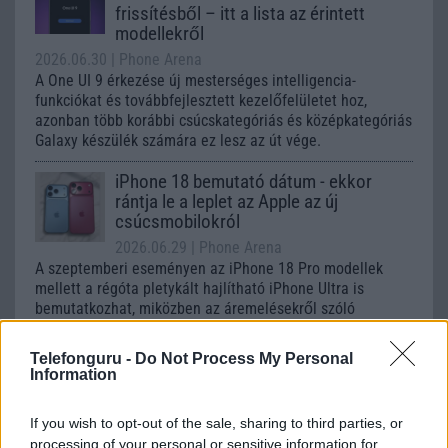
frissítésből – itt a lista az érintett
modellekről
2026.06.30
| Phone Arena
A One UI 9 érkezése új mesterséges intelligencia-
funkciókat és továbbfejlesztett kezelőfelületet hoz,
azonban több korábbi csúcskategóriás és középkategóriás
Galaxy készülék számára ez lesz az út vége.
iPhone 18 bemutató dátum - ekkor
rántja le a leplet az Apple az új
csúcsmobilokról
2026.06.29
| Phone Arena
A szeptemberi eseményen az iPhone 18 Pro modellek
mellett a régóta pletykált hajlítható iPhone Ultra is
bemutatkozhat, miközben az áremelésekről szóló
találgatások továbbra is beárnyékolják a rajtot.
Telefonguru -
Do Not Process My Personal
Az Android rejtett automatizmusai: hat
Information
funkció, amely észrevétlenül könnyíti
meg a mindennapokat
If you wish to opt-out of the sale, sharing to third parties, or
2026.06.14
| Android Police
processing of your personal or sensitive information for