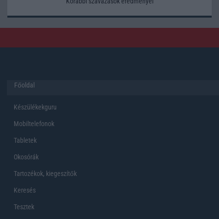
Korábbi szavazások eredményei
Főoldal
Készülékekguru
Mobiltelefonok
Tabletek
Okosórák
Tartozékok, kiegeszítők
Keresés
Tesztek