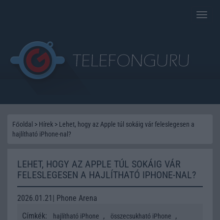
Toggle
naviga
Főoldal
>
Hírek
>
Lehet, hogy az Apple túl sokáig vár feleslegesen a
hajlítható iPhone-nal?
LEHET, HOGY AZ APPLE TÚL SOKÁIG VÁR
FELESLEGESEN A HAJLÍTHATÓ IPHONE-NAL?
2026.01.21| Phone Arena
Címkék:
,
,
hajlítható iPhone
összecsukható iPhone