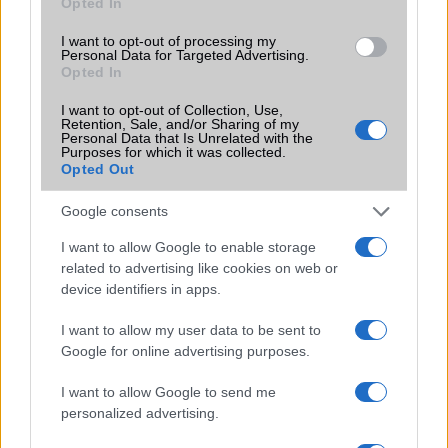
Opted In
funkció, amely észrevétlenül könnyíti
meg a mindennapokat
I want to opt-out of processing my
Personal Data for Targeted Advertising.
2026.06.14
| Android Police
Opted In
Sok felhasználó külön alkalmazásokra esküszik, pedig az
Android már évek óta olyan intelligens funkciókat kínál,
I want to opt-out of Collection, Use,
amelyek maguktól dolgoznak a háttérben.
Retention, Sale, and/or Sharing of my
Personal Data that Is Unrelated with the
Purposes for which it was collected.
Opted Out
Ez a rejtett Samsung funkció teljesen
megváltoztatja a mobilhasználatot –
sokan mégsem tudnak róla
Google consents
2026.07.12
| Android Central
I want to allow Google to enable storage
Az Edge Panel az egyik leghasznosabb funkció, amely
related to advertising like cookies on web or
jelentősen felgyorsítja a mindennapi használatot,
device identifiers in apps.
miközben a Pixel telefonokból továbbra is hiányzik.
I want to allow my user data to be sent to
Google for online advertising purposes.
I want to allow Google to send me
personalized advertising.
KAPCSOLÓDÓ HÍREK