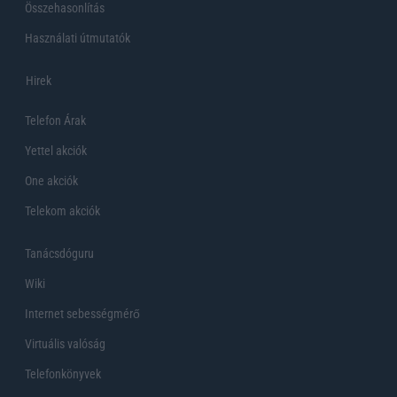
Összehasonlítás
Használati útmutatók
Hirek
Telefon Árak
Yettel akciók
One akciók
Telekom akciók
Tanácsdóguru
Wiki
Internet sebességmérő
Virtuális valóság
Telefonkönyvek