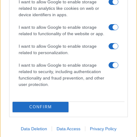
I want to allow Google to enable storage
Az összecsukható iPhone ezzel a két funkcióval állva
related to analytics like cookies on web or
hagyhatja a Samsungot
device identifiers in apps.
Mark Gurman szerint az első hajlítható iPhone „2027-re
I want to allow Google to enable storage
lehet a piacon”
related to functionality of the website or app.
Friss részletek az összehajtható iPhone áráról és
I want to allow Google to enable storage
vastagságáról
related to personalization.
Hajlítható iPhone – a versenytársakat is lekörözheti, ha ez
I want to allow Google to enable storage
a pletyka igaznak bizonyul
related to security, including authentication
Az iOS 27 prioritásként kezeli az Apple összecsukható
functionality and fraud prevention, and other
iPhone-jának új funkcióit
user protection.
A hajlítható iPhone nem lesz gyűrődésmentes, de
visszahozza a Touch ID-t
CONFIRM
Sokkolóan drága lehet az első hajlítható iPhone – már
2.400 dolláros árat jósolnak
A foldable iPhone kijelzőgyártási ütemterve egyértelmű
Data Deletion
Data Access
Privacy Policy
üzenet: ideje készülni a vásárlásra