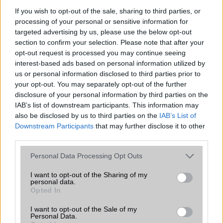
If you wish to opt-out of the sale, sharing to third parties, or
Számos népszerű Samsung Galaxy
processing of your personal or sensitive information for
készülék kimarad a One UI 9
targeted advertising by us, please use the below opt-out
frissítésből – itt a lista az érintett
section to confirm your selection. Please note that after your
modellekről
opt-out request is processed you may continue seeing
interest-based ads based on personal information utilized by
2026.06.30
| Phone Arena
us or personal information disclosed to third parties prior to
A One UI 9 érkezése új mesterséges intelligencia-
your opt-out. You may separately opt-out of the further
funkciókat és továbbfejlesztett kezelőfelületet hoz,
azonban több korábbi csúcskategóriás és középkategóriás
disclosure of your personal information by third parties on the
Galaxy készülék számára ez lesz az út vége.
IAB’s list of downstream participants. This information may
also be disclosed by us to third parties on the
IAB’s List of
iPhone 18 bemutató dátum - ekkor
Downstream Participants
that may further disclose it to other
rántja le a leplet az Apple az új
third parties.
csúcsmobilokról
Please note that this website/app uses one or more Google
Personal Data Processing Opt Outs
2026.06.29
| Phone Arena
services and may gather and store information including but
A szeptemberi eseményen az iPhone 18 Pro modellek
not limited to your visit or usage behaviour. You may click to
I want to opt-out of the Sharing of my
mellett a régóta pletykált hajlítható iPhone Ultra is
personal data.
grant or deny consent to Google and its third-party tags to
bemutatkozhat, miközben az áremelésekről szóló
Opted In
use your data for below specified purposes in below Google
találgatások továbbra is beárnyékolják a rajtot.
consent section.
I want to opt-out of the Sale of my
Personal Data.
Az Android rejtett automatizmusai: hat