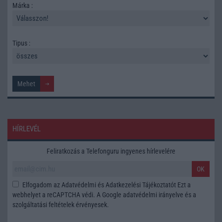
Márka :
Tipus :
HÍRLEVÉL
Feliratkozás a Telefonguru ingyenes hírlevelére
OK
Elfogadom az
Adatvédelmi és Adatkezelési Tájékoztatót
Ezt a
webhelyet a reCAPTCHA védi. A Google
adatvédelmi irányelve
és a
szolgáltatási feltételek
érvényesek.