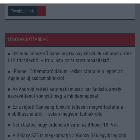
További hírek
LEGOLVASOTTABBAK
Számos népszerű Samsung Galaxy készülék kimarad a One
UI 9 frissítésből – itt a lista az érintett modellekről
iPhone 18 bemutató dátum - ekkor rántja le a leplet az
Apple az új csúcsmobilokról
Az Android rejtett automatizmusai: hat funkció, amely
észrevétlenül könnyíti meg a mindennapokat
Ez a rejtett Samsung funkció teljesen megváltoztatja a
mobilhasználatot – sokan mégsem tudnak róla
Nem biztos, hogy érdemes kivárni az iPhone 18 Prot
A Galaxy S25 is megkaphatja a Galaxy S26 egyik legjobb