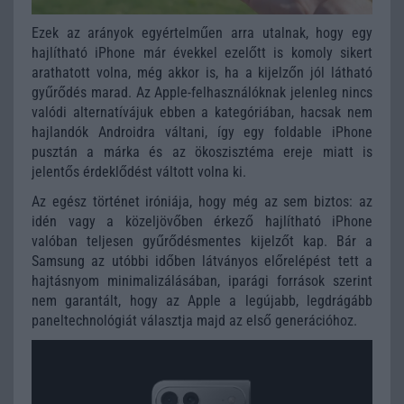
Ezek az arányok egyértelműen arra utalnak, hogy egy
hajlítható iPhone már évekkel ezelőtt is komoly sikert
arathatott volna, még akkor is, ha a kijelzőn jól látható
gyűrődés marad. Az Apple-felhasználóknak jelenleg nincs
valódi alternatívájuk ebben a kategóriában, hacsak nem
hajlandók Androidra váltani, így egy foldable iPhone
pusztán a márka és az ökoszisztéma ereje miatt is
jelentős érdeklődést váltott volna ki.
Az egész történet iróniája, hogy még az sem biztos: az
idén vagy a közeljövőben érkező hajlítható iPhone
valóban teljesen gyűrődésmentes kijelzőt kap. Bár a
Samsung az utóbbi időben látványos előrelépést tett a
hajtásnyom minimalizálásában, iparági források szerint
nem garantált, hogy az Apple a legújabb, legdrágább
paneltechnológiát választja majd az első generációhoz.