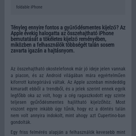
foldable iPhone
Tényleg ennyire fontos a gyűrődésmentes kijelző? Az
Apple évekig halogatta az összehajtható iPhone
bemutatását a tökéletes kijelző reményében,
miközben a felhasználók többségét talán sosem
zavarta igazán a hajtásnyom.
Az összehajtható okostelefonok már jó ideje jelen vannak
a piacon, és az Android világában mára egyértelműen
kiforrott kategóriává váltak. Az Apple azonban mindeddig
kimaradt ebből a trendből, és a jelek szerint ennek egyik
legfőbb oka az volt, hogy a cég ragaszkodott egy szinte
teljesen gyűrődésmentes hajlítható kijelzőhöz. Most
viszont egyre inkább úgy tűnik, hogy ez a döntés talán
nem volt annyira indokolt, mint ahogy azt Cupertino-ban
gondolták.
Egy friss felmérés alapján a felhasználók kevesebb mint