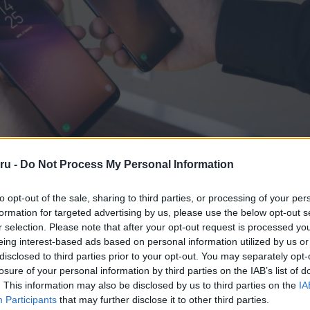
ru -
Do Not Process My Personal Information
ykált super slow-motion sem, 960fps értékkel tudnak az újdonságok v
to opt-out of the sale, sharing to third parties, or processing of your per
ontást nem sikerült megtudnunk. Itt került még említésre a live lock s
formation for targeted advertising by us, please use the below opt-out s
i a felhasználók számára egy hét másodperces videóklip készítését, 
r selection. Please note that after your opt-out request is processed y
ul, ha a kijelzőt bekapcsolják. Bár első hangzásra ez akkumulátor-g
eing interest-based ads based on personal information utilized by us or
, a Samsung képviselő szerint nem számottevő. Több riport számolt
disclosed to third parties prior to your opt-out. You may separately opt-
előlapi hangszóróiról, ezek most megerősítést nyertek, AKG ke
losure of your personal information by third parties on the IAB’s list of
szetesen sztereó hangzást biztosítanak.
. This information may also be disclosed by us to third parties on the
IA
Participants
that may further disclose it to other third parties.
zisztens is, az új élő fordítás funkciónak köszönhetően rögtön ford