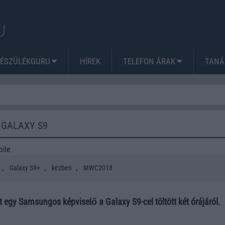
KÉSZÜLÉKGURU
HÍREK
TELEFON ÁRAK
TANÁ
 GALAXY S9
ile
,
,
,
Galaxy S9+
kézben
MWC2018
 egy Samsungos képviselő a Galaxy S9-cel töltött két órájáról.