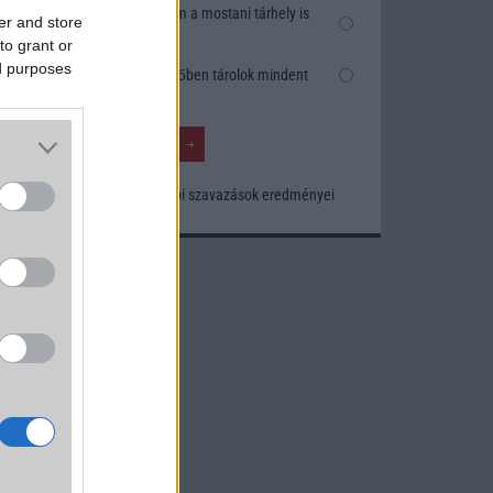
ítója
Nem, nekem a mostani tárhely is
er and store
bbnak
elég
to grant or
ed purposes
Inkább felhőben tárolok mindent
Korábbi szavazások eredményei