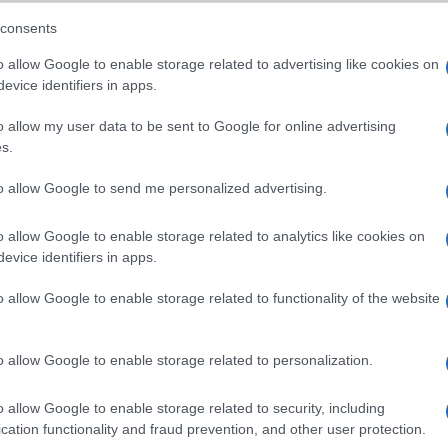
S25 Ultra
Samsung Galaxy S26 Ultra
Samsung Galaxy S25
consents
o allow Google to enable storage related to advertising like cookies on
evice identifiers in apps.
o allow my user data to be sent to Google for online advertising
s.
to allow Google to send me personalized advertising.
SM
Nelly GSM
Euro Gsm
o allow Google to enable storage related to analytics like cookies on
sznált)
350.000 Ft (új)
222.000 Ft (új)
evice identifiers in apps.
o allow Google to enable storage related to functionality of the website
s népszerű Samsung
iPhone 18 bemutató dát
o allow Google to enable storage related to personalization.
 készülék kimarad a
ekkor rántja le a leplet 
9 frissítésből – itt a
Apple az új csúcsmobil
o allow Google to enable storage related to security, including
z érintett modellekről
2026.06.29
| Phone Arena
cation functionality and fraud prevention, and other user protection.
 Arena
A szeptemberi eseményen az iPhone 18