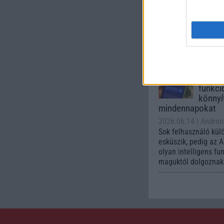
A One UI 9 érkezése
intelligencia-funkci
kezelőfelületet hoz
csúcskategóriás és 
készülék számára ez
Az Andr
automa
funkci
könnyí
mindennapokat
2026.06.14
| Androi
Sok felhasználó kül
esküszik, pedig az 
olyan intelligens fu
maguktól dolgoznak 