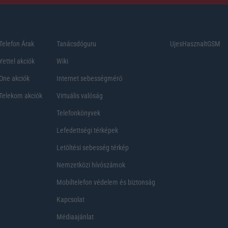
Telefon Árak
Tanácsdóguru
UjesHasznaltGSM
Yettel akciók
Wiki
One akciók
Internet sebességmérő
Telekom akciók
Virtuális valóság
Telefonkönyvek
Lefedettségi térképek
Letöltési sebesség térkép
Nemzetközi hívószámok
Mobiltelefon védelem és biztonság
Kapcsolat
Médiaajánlat