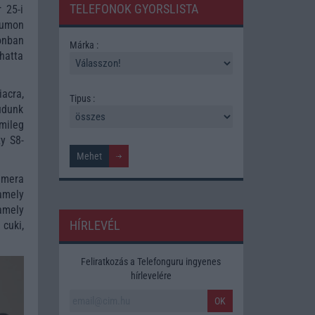
TELEFONOK GYORSLISTA
 25-i
rumon
zonban
Márka :
lhatta
acra,
Tipus :
udunk
mileg
xy S8-
amera
amely
amely
HÍRLEVÉL
 cuki,
Feliratkozás a Telefonguru ingyenes
hírlevelére
OK