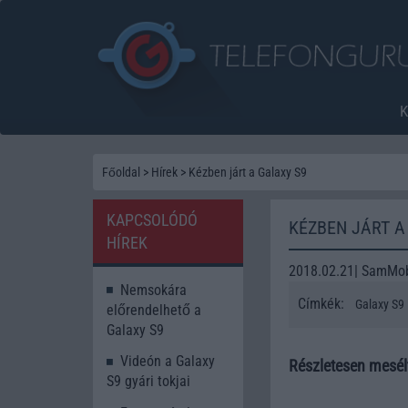
Főoldal
>
Hírek
>
Kézben járt a Galaxy S9
KAPCSOLÓDÓ
KÉZBEN JÁRT A
HÍREK
2018.02.21| SamMob
Nemsokára
Címkék:
Galaxy S9
előrendelhető a
Galaxy S9
Videón a Galaxy
Részletesen mesélt
S9 gyári tokjai