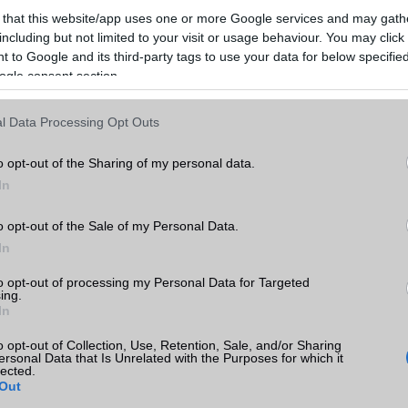
atott nyelvek, ehhez kapcsolódik a Bixby Vision kamerás szövegford
 that this website/app uses one or more Google services and may gath
ggles. Összességében, a használt két óra alatt elmondás alapján jo
including but not limited to your visit or usage behaviour. You may click 
int elődje, de ez nem túl meglepő egy friss zászlóshajó esetében.
 to Google and its third-party tags to use your data for below specifi
ogle consent section.
l Data Processing Opt Outs
 a legfrissebb híreink között!
o opt-out of the Sharing of my personal data.
ó linkek:
In
o opt-out of the Sale of my Personal Data.
In
to opt-out of processing my Personal Data for Targeted
ing.
In
o opt-out of Collection, Use, Retention, Sale, and/or Sharing
ersonal Data that Is Unrelated with the Purposes for which it
lected.
Out
SM kiemelt ajánlatok