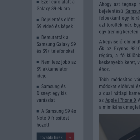
Ezer euró alatt a
Ahogy azt tegnap m
Galaxy S9-ek ára
bejelentésű
Samsun
felbukkant egy leír
Bejelentés előtt:
azt törölték már. Eg
S9 videó és képek
egy tréning keretén 
Bemutatták a
A képviselő elmondt
Samsung Galaxy S9
ők az Exynos 9810-
és S9+ telefonokat
régóra, a fő külön
Nem lesz jobb az
keskenyebb keret, v
S9 akkumulátor
éhoz.
ideje
Több módosítás vár
módokat előhívni é
Samsung és
a dual hátlapi kame
Disney: egy kis
az
Apple iPhone X
A
varázslat
a mimikának megfele
A Samsung S9 és
Note 9 frissítést
hozott
További hírek