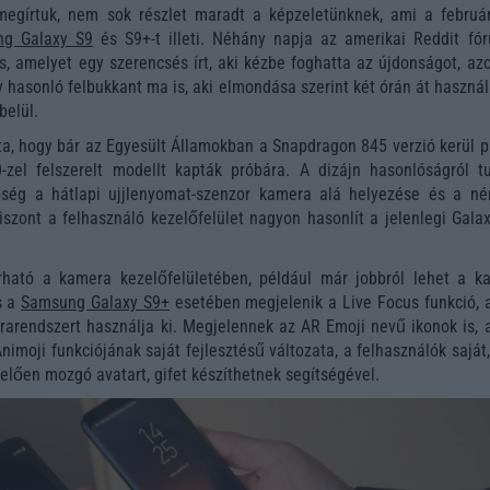
egírtuk, nem sok részlet maradt a képzeletünknek, ami a február
g Galaxy S9
és S9+-t illeti. Néhány napja az amerikai Reddit fó
ás, amelyet egy szerencsés írt, aki kézbe foghatta az újdonságot, a
y hasonló felbukkant ma is, aki elmondása szerint két órán át haszná
belül.
a, hogy bár az Egyesült Államokban a Snapdragon 845 verzió kerül pi
zel felszerelt modellt kapták próbára. A dizájn hasonlóságról t
bség a hátlapi ujjlenyomat-szenzor kamera alá helyezése és a né
iszont a felhasználó kezelőfelület nagyon hasonlít a jelenlegi Gala
ható a kamera kezelőfelületében, például már jobbról lehet a k
s a
Samsung Galaxy S9+
esetében megjelenik a Live Focus funkció, 
rarendszert használja ki. Megjelennek az AR Emoji nevű ikonok is, 
nimoji funkciójának saját fejlesztésű változata, a felhasználók saját,
lően mozgó avatart, gifet készíthetnek segítségével.