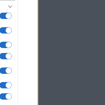
um -
az
okról
 Pro