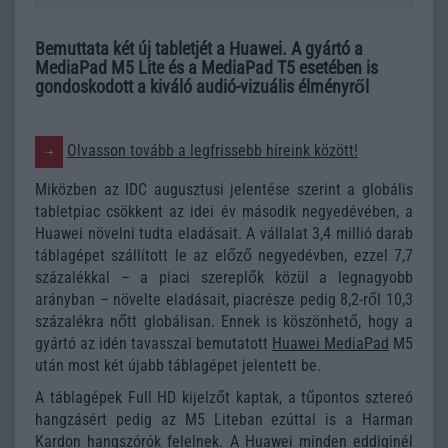
Bemuttata két új tabletjét a Huawei. A gyártó a
MediaPad M5 Lite és a MediaPad T5 esetében is
gondoskodott a kiváló audió-vizuális élményről
Olvasson tovább a legfrissebb híreink között!
Miközben az IDC augusztusi jelentése szerint a globális
tabletpiac csökkent az idei év második negyedévében, a
Huawei növelni tudta eladásait. A vállalat 3,4 millió darab
táblagépet szállított le az előző negyedévben, ezzel 7,7
százalékkal – a piaci szereplők közül a legnagyobb
arányban – növelte eladásait, piacrésze pedig 8,2-ről 10,3
százalékra nőtt globálisan. Ennek is köszönhető, hogy a
gyártó az idén tavasszal bemutatott
Huawei MediaPad
M5
után most két újabb táblagépet jelentett be.
A táblagépek Full HD kijelzőt kaptak, a tűpontos sztereó
hangzásért pedig az M5 Liteban ezúttal is a Harman
Kardon hangszórók felelnek. A Huawei minden eddiginél