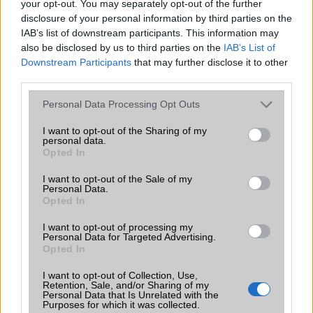
your opt-out. You may separately opt-out of the further
disclosure of your personal information by third parties on the
IAB’s list of downstream participants. This information may
also be disclosed by us to third parties on the
IAB’s List of
Nelly GSM
Downstream Participants
that may further disclose it to other
245.000 Ft (új)
third parties.
Samsung Galaxy S26
Please note that this website/app uses one or more Google
Personal Data Processing Opt Outs
services and may gather and store information including but
not limited to your visit or usage behaviour. You may click to
I want to opt-out of the Sharing of my
personal data.
grant or deny consent to Google and its third-party tags to
Opted In
use your data for below specified purposes in below Google
consent section.
I want to opt-out of the Sale of my
Personal Data.
Opted In
I want to opt-out of processing my
Euro Gsm
Personal Data for Targeted Advertising.
Opted In
267.000 Ft (új)
I want to opt-out of Collection, Use,
Retention, Sale, and/or Sharing of my
Samsung Galaxy S25
Personal Data that Is Unrelated with the
Purposes for which it was collected.