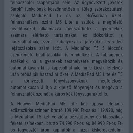
felhasználói csoportjáról sem. Az úgynevezett „Gyerek
Sarok” funkciónak köszönhetően a főleg szórakoztatást
szolgáló MediaPad T5 és az elsősorban üzleti
felhasználásra szánt M5 Lite a szülők a megfelelő
beállításokat alkalmazva megszűrhetik a gyermekük
számára elérhető tartalmakat és időkorlátot is
használhatnak, ezzel szabályozva a játékokra és videó
lejátszásokra szánt időt. A MediaPad T5 5 lépcsős
szemkímélő beállításokkal is rendelkezik. A táblagépek
érzékelik, ha a gyerekek testhelyzete megváltozik és
automatikusan ki is kapcsolhatnak, ha a kicsik lefekvés
után próbálják használni őket. A MediaPad M5 Lite és T5
a környezeti fényviszonyoknak megfelelően
automatikusan állítja a kijelző fényerejét és megóvja a
felhasználók szemét a káros kék fénysugaraktól is.
A
Huawei MediaPad
M5 Lite két típusa elegáns
ezüstszürke színben bruttó 109.990 Ft-os és 119.990, míg
a MediaPad T5 két verziója pezsgőarany és klasszikus
fekete színekben, bruttó 74.990 Ft-os és 84.990 Ft-os Ft-
os fogyasztói áron kaphatók a hazai kiskereskedelmi