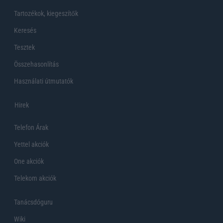
Tartozékok, kiegeszítők
Keresés
Tesztek
Összehasonlítás
Használati útmutatók
Hirek
Telefon Árak
Yettel akciók
One akciók
Telekom akciók
Tanácsdóguru
Wiki