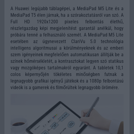
A Huawei legújabb táblagépei, a MediaPad M5 Lite és a
MediaPad T5 élen járnak, ha a szórakoztatásról van szó. A
Full HD 1920x1200 pixeles felbontás élethű,
részletgazdag képi megjelenítést garantál anélkül, hogy
próbára tenné a felhasználó szemét. A MediaPad M5 Lite
esetében az úgynevezett ClariVu 5.0 technológia
intelligens algoritmusai a körülményeknek és az emberi
szem igényeinek megfelelően automatikusan állítják be a
színek hőmérsékletét, a kontrasztokat legyen szó statikus
vagy mozgóképes tartalmakról egyaránt. A tabletek 10,1
colos képernyőjén tökéletes minőségben futnak a
legnagyobb grafikai igényű játékok és a 1080p felbontású
videók is a gamerek és filmőrültek legnagyobb örömére.