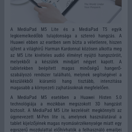
A MediaPad M5 Lite és a MediaPad T5 egyik
legkiemelkedőbb tulajdonsága a sztereó hangzás. A
Huawei ebben az esetben sem bízta a véletlenre, hiszen
újfent a világhírű Harman Kardonnal közösen alkotta meg
az M5 Lite kivételes audió élményt nyújtó hangszóróit,
melyekből a készülék mindjárt négyet kapott. A
tabletekben beépített magas minőségű hangerő-
szabályozó rendszer található, melynek segítségével a
készülékből kiáramló hang tisztább, intenzitása
magasabb a környezeti zajhatásoknak megfelelően.
A MediaPad M5 esetében a Huawei Histen 5.0
technológiája a mozikban megszokott 3D hangzást
biztosít. A MediaPad M5 Lite kezelését megkönnyíti az
úgynevezett M-Pen lite is, amelynek használatával a
tablet kijelzőjének magas nyomásérzékenysége miatt egy
egyszerű mozdulattal előhívhatók a felhasználó emailjei