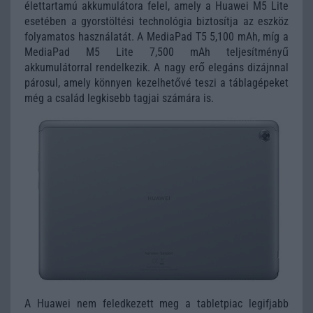
élettartamú akkumulátora felel, amely a Huawei M5 Lite
esetében a gyorstöltési technológia biztosítja az eszköz
folyamatos használatát. A MediaPad T5 5,100 mAh, míg a
MediaPad M5 Lite 7,500 mAh teljesítményű
akkumulátorral rendelkezik. A nagy erő elegáns dizájnnal
párosul, amely könnyen kezelhetővé teszi a táblagépeket
még a család legkisebb tagjai számára is.
A Huawei nem feledkezett meg a tabletpiac legifjabb