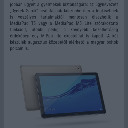
jobban ügyelt a gyermekek biztonságára: az úgynevezett
„Gyerek Sarok” beállításnak köszönhetően a legkisebbek
is veszélyes tartalmaktól mentesen élvezhetik a
MediaPad T5 vagy a MediaPad M5 Lite szórakoztató
funkcióit, utóbbi pedig a könnyebb kezelhetőség
érdekében egy M-Pen lite okostolllat is kapott. A két
készülék augusztus közepétől elérhető a magyar boltok
polcain is.