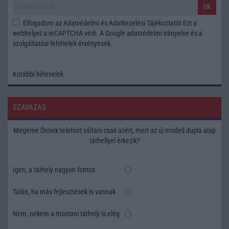
OK
Elfogadom az
Adatvédelmi és Adatkezelési Tájékoztatót
Ezt a
webhelyet a reCAPTCHA védi. A Google
adatvédelmi irányelve
és a
szolgáltatási feltételek
érvényesek.
Korábbi hírlevelek
SZAVAZÁS
Megérné Önnek telefont váltani csak azért, mert az új modell dupla alap
tárhellyel érkezik?
Igen, a tárhely nagyon fontos
Talán, ha más fejlesztések is vannak
Nem, nekem a mostani tárhely is elég