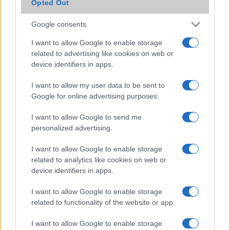
Opted Out
Google consents
I want to allow Google to enable storage
related to advertising like cookies on web or
device identifiers in apps.
Euro Gsm
I want to allow my user data to be sent to
222.000 Ft (új)
Google for online advertising purposes.
I want to allow Google to send me
personalized advertising.
Számos népszerű Samsung Galaxy
I want to allow Google to enable storage
készülék kimarad a One UI 9
related to analytics like cookies on web or
frissítésből – itt a lista az érintett
device identifiers in apps.
modellekről
I want to allow Google to enable storage
2026.06.30
| Phone Arena
related to functionality of the website or app.
A One UI 9 érkezése új mesterséges intelligencia-
funkciókat és továbbfejlesztett kezelőfelületet hoz,
I want to allow Google to enable storage
azonban több korábbi csúcskategóriás és középkategóriás