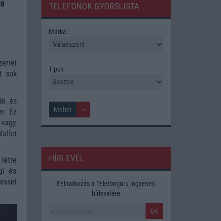
 a
TELEFONOK GYORSLISTA
Márka :
errel
Tipus :
t sok
ák és
n. Ez
k vagy
allet
HÍRLEVÉL
létre
gi és
éssel
Feliratkozás a Telefonguru ingyenes
hírlevelére
OK