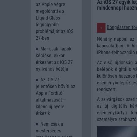
Az iOS 27 egyik le
az Apple végre
mindennapi haszná
megoldhatta a
Liquid Glass
legnagyobb
Böngésszen tov
problémáját az iOS
27-ben
Néhány nappal az
kapcsolatban. A hí
Már csak napok
iPhone-felhasználó 
kérdése: ekkor
érkezhet az iOS 27
Az első újdonság a 
nyilvános bétája
belépők digitális v
különösen hasznos l
Az iOS 27
eseménybelépők es
jelentősen bővíti az
rendszert.
Apple Fordító
A szivárgások szeri
alkalmazását –
az új digitális ká
kilenc új nyelv
eseménykártya for
érkezik
személyre szabhatók
Nem csak a
mesterséges