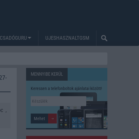
CSADÓGURU
UJESHASZNALTGSM
MENNYIBE KERÜL
27-
Keressen a telefonboltok ajánlatai között!
,
DC