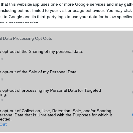
rtozik.
 that this website/app uses one or more Google services and may gath
including but not limited to your visit or usage behaviour. You may click 
nak bizonyulnak, az Apple Wallet az iOS 27 egyik legnagyobb nye
 to Google and its third-party tags to use your data for below specifi
ttal nem látványos mesterséges intelligencia funkciókon, hanem va
ogle consent section.
ák egyszerű megoldásán lehet.
l Data Processing Opt Outs
o opt-out of the Sharing of my personal data.
ó linkek:
In
o opt-out of the Sale of my Personal Data.
In
to opt-out of processing my Personal Data for Targeted
ing.
In
o opt-out of Collection, Use, Retention, Sale, and/or Sharing
ersonal Data that Is Unrelated with the Purposes for which it
lected.
SM kiemelt ajánlatok
Out