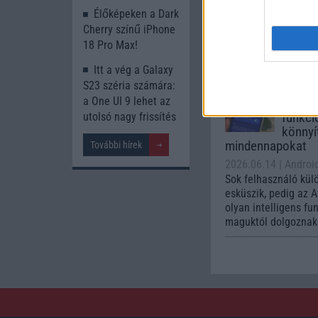
A One UI 9 érkezése
Élőképeken a Dark
intelligencia-funkci
Cherry színű iPhone
kezelőfelületet hoz
18 Pro Max!
csúcskategóriás és 
készülék számára ez
Itt a vég a Galaxy
S23 széria számára:
Az Andr
a One UI 9 lehet az
automa
funkci
utolsó nagy frissítés
könnyí
mindennapokat
További hírek
2026.06.14
| Androi
Sok felhasználó kül
esküszik, pedig az 
olyan intelligens fu
maguktól dolgoznak 