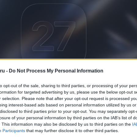
ru -
Do Not Process My Personal Information
to opt-out of the sale, sharing to third parties, or processing of your per
fejlesztés a számlák egyszerű felosztását célozza. Az új fu
formation for targeted advertising by us, please use the below opt-out s
lhasználók lefényképezhetnek egy éttermi vagy egyéb blokkot,
r selection. Please note that after your opt-out request is processed y
 melyik tétel kihez tartozik. A rendszer ezt követően automati
eing interest-based ads based on personal information utilized by us or
es személyek fizetendő részét, beleértve az adókat és a borravalót i
disclosed to third parties prior to your opt-out. You may separately opt-
losure of your personal information by third parties on the IAB’s list of
 az
Apple Cash
szolgáltatással integrálná ezt a megoldást, így a fiz
. This information may also be disclosed by us to third parties on the
IA
 tovább lehetne küldeni a résztvevőknek. Ez különösen hasznos 
Participants
that may further disclose it to other third parties.
zások vagy baráti programok során, amikor gyakran bonyolult kiszám