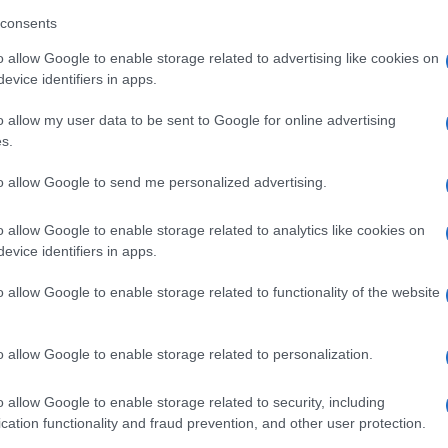
 Pro
Xiaomi 15
Apple Watch Series 11
consents
o allow Google to enable storage related to advertising like cookies on
evice identifiers in apps.
o allow my user data to be sent to Google for online advertising
s.
to allow Google to send me personalized advertising.
m
Euro Gsm
Nyugati GSM
(új)
232.000 Ft (új)
210.000 Ft (új)
o allow Google to enable storage related to analytics like cookies on
evice identifiers in apps.
o allow Google to enable storage related to functionality of the website
s népszerű Samsung
iPhone 18 bemutató dát
o allow Google to enable storage related to personalization.
 készülék kimarad a
ekkor rántja le a leplet 
9 frissítésből – itt a
Apple az új csúcsmobil
o allow Google to enable storage related to security, including
z érintett modellekről
2026.06.29
| Phone Arena
cation functionality and fraud prevention, and other user protection.
 Arena
A szeptemberi eseményen az iPhone 18