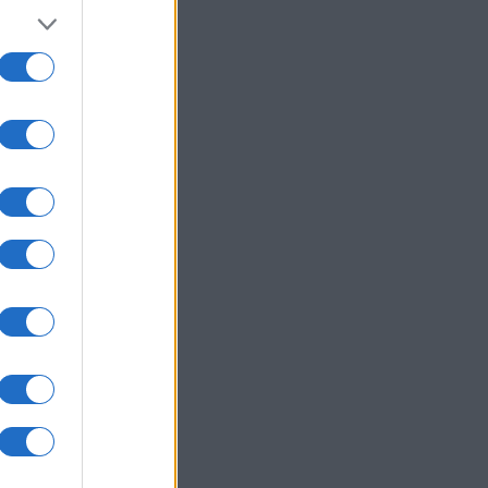
um -
az
okról
 Pro