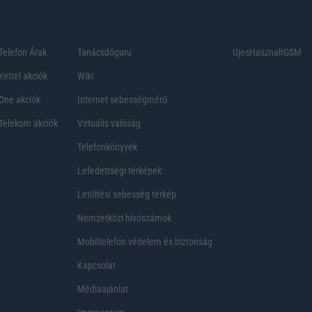
Telefon Árak
Tanácsdóguru
UjesHasznaltGSM
Yettel akciók
Wiki
One akciók
Internet sebességmérő
Telekom akciók
Virtuális valóság
Telefonkönyvek
Lefedettségi térképek
Letöltési sebesség térkép
Nemzetközi hívószámok
Mobiltelefon védelem és biztonság
Kapcsolat
Médiaajánlat