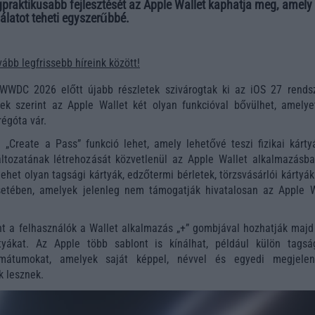
gpraktikusabb fejlesztését az Apple Wallet kaphatja meg, amely
latot teheti egyszerűbbé.
ább legfrissebb híreink között!
WWDC 2026
előtt újabb részletek szivárogtak ki az
iOS 27
rendsz
rek szerint az
Apple Wallet
két olyan funkcióval bővülhet, amelye
régóta vár.
„Create a Pass” funkció lehet, amely lehetővé teszi fizikai kárty
áltozatának létrehozását közvetlenül az Apple Wallet alkalmazásba
ehet olyan tagsági kártyák, edzőtermi bérletek, törzsvásárlói kártyá
etében, amelyek jelenleg nem támogatják hivatalosan az Apple W
nt a felhasználók a Wallet alkalmazás „+” gombjával hozhatják majd 
rtyákat. Az Apple több sablont is kínálhat, például külön tagsá
mátumokat, amelyek saját képpel, névvel és egyedi megjelen
 lesznek.