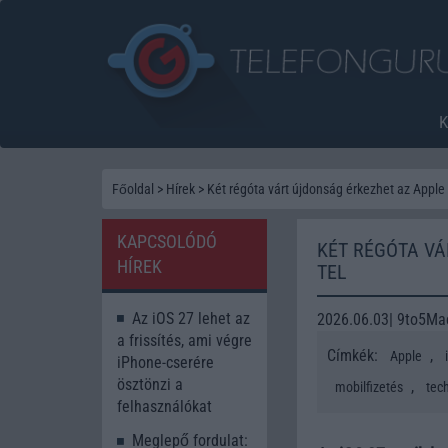
Főoldal
>
Hírek
>
Két régóta várt újdonság érkezhet az Apple 
KAPCSOLÓDÓ
KÉT RÉGÓTA VÁ
HÍREK
TEL
Az iOS 27 lehet az
2026.06.03| 9to5Ma
a frissítés, ami végre
Címkék:
,
Apple
iPhone-cserére
ösztönzi a
,
mobilfizetés
tec
felhasználókat
Meglepő fordulat: