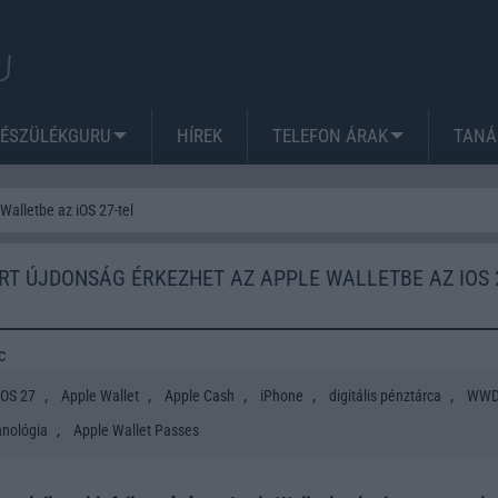
KÉSZÜLÉKGURU
HÍREK
TELEFON ÁRAK
TANÁ
Walletbe az iOS 27-tel
RT ÚJDONSÁG ÉRKEZHET AZ APPLE WALLETBE AZ IOS 
c
,
,
,
,
,
iOS 27
Apple Wallet
Apple Cash
iPhone
digitális pénztárca
WW
,
hnológia
Apple Wallet Passes