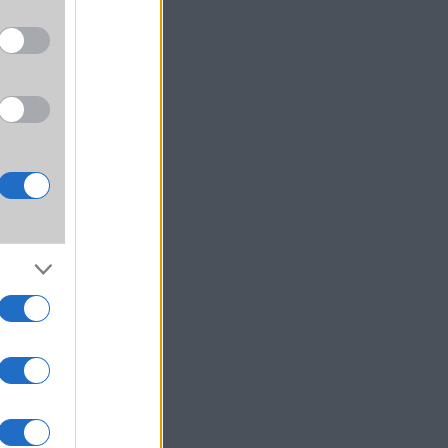
8%-os
egyéb
sznek