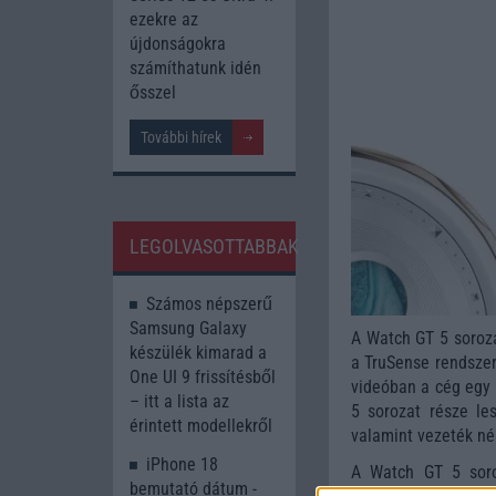
ezekre az
újdonságokra
számíthatunk idén
ősszel
További hírek
LEGOLVASOTTABBAK
Számos népszerű
Samsung Galaxy
A Watch GT 5 soroza
készülék kimarad a
a TruSense rendszert
One UI 9 frissítésből
videóban a cég egy 
– itt a lista az
5 sorozat része les
érintett modellekről
valamint vezeték nél
iPhone 18
A Watch GT 5 soroza
bemutató dátum -