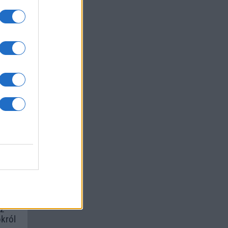
a
um -
az
okról