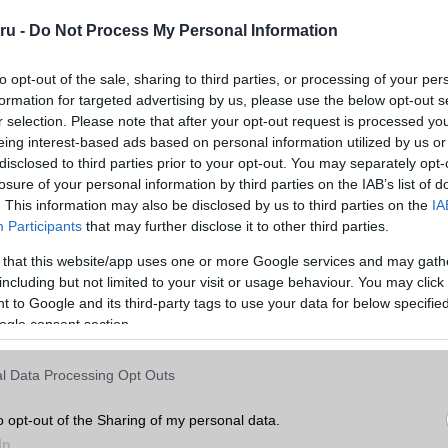
lói élményt kínál. A sorozatban 41 mm-es és 46 mm-es méretválto
és a Pro modell dinamikusabb képességekkel rendelkezik majd. Az e
ru -
Do Not Process My Personal Information
besorolást kap, és 1,5 méteres mélységben 30 percig bírja a vizet.
to opt-out of the sale, sharing to third parties, or processing of your per
formation for targeted advertising by us, please use the below opt-out s
r selection. Please note that after your opt-out request is processed y
eing interest-based ads based on personal information utilized by us or
disclosed to third parties prior to your opt-out. You may separately opt-
losure of your personal information by third parties on the IAB’s list of
. This information may also be disclosed by us to third parties on the
IA
Participants
that may further disclose it to other third parties.
 that this website/app uses one or more Google services and may gath
including but not limited to your visit or usage behaviour. You may click 
 to Google and its third-party tags to use your data for below specifi
ogle consent section.
l Data Processing Opt Outs
o opt-out of the Sharing of my personal data.
ább legfrissebb híreink között!
In