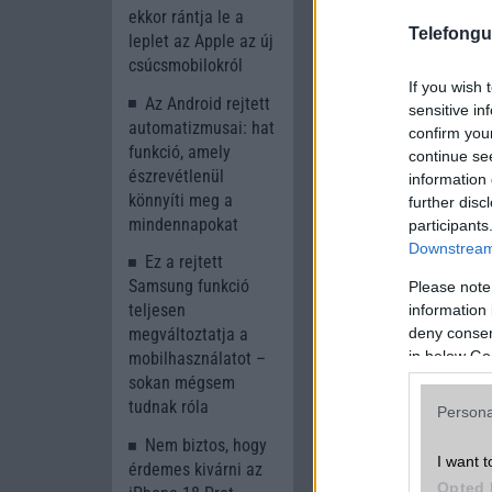
gyorsabb felhaszná
ekkor rántja le a
lesznek elérhetők, 
Telefongu
leplet az Apple az új
IP68-as vízállósági 
csúcsmobilokról
If you wish 
Az Android rejtett
sensitive in
automatizmusai: hat
confirm you
funkció, amely
continue se
észrevétlenül
information 
könnyíti meg a
further disc
mindennapokat
participants
Downstream 
Ez a rejtett
Samsung funkció
Please note
teljesen
information 
deny consent
megváltoztatja a
in below Go
mobilhasználatot –
sokan mégsem
tudnak róla
Persona
Nem biztos, hogy
I want t
érdemes kivárni az
Böngésszen tov
Opted 