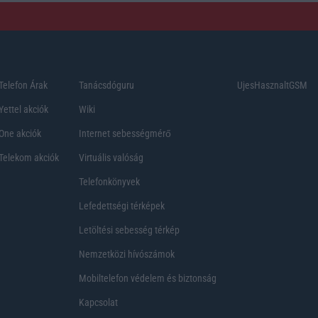
Telefon Árak
Tanácsdóguru
UjesHasznaltGSM
Yettel akciók
Wiki
One akciók
Internet sebességmérő
Telekom akciók
Virtuális valóság
Telefonkönyvek
Lefedettségi térképek
Letöltési sebesség térkép
Nemzetközi hívószámok
Mobiltelefon védelem és biztonság
Kapcsolat