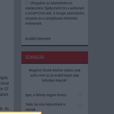
Elfogadom az
Adatvédelmi és
Adatkezelési Tájékoztatót
Ezt a webhelyet
a reCAPTCHA védi. A Google
adatvédelmi
irányelve
és a
szolgáltatási feltételek
érvényesek.
Korábbi hírlevelek
SZAVAZÁS
Megérné Önnek telefont váltani csak
azért, mert az új modell dupla alap
giát,
tárhellyel érkezik?
 rövid
tch GT
tott,
Igen, a tárhely nagyon fontos
Talán, ha más fejlesztések is
bb és
vannak