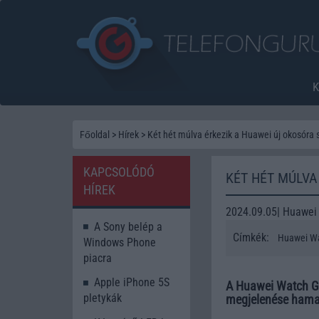
Főoldal
>
Hírek
>
Két hét múlva érkezik a Huawei új okosóra 
KAPCSOLÓDÓ
KÉT HÉT MÚLVA
HÍREK
2024.09.05| Huawei 
A Sony belép a
Címkék:
Huawei Wa
Windows Phone
piacra
Apple iPhone 5S
A Huawei Watch GT
pletykák
megjelenése hama