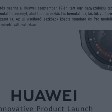
ntés szerint a Huawei szeptember 19-én tart egy nagyszabású glo
utató eseményt, ahol több új eszközt is bemutatnak, köztük valószí
atot is. Az új viselhető eszközök között standard és Pro modell
 méretű változatokban.