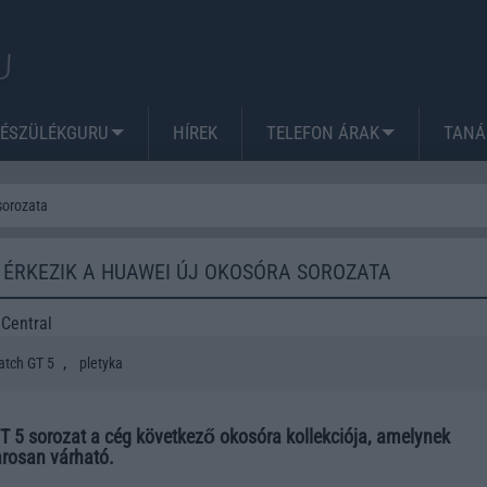
KÉSZÜLÉKGURU
HÍREK
TELEFON ÁRAK
TANÁ
sorozata
 ÉRKEZIK A HUAWEI ÚJ OKOSÓRA SOROZATA
Central
,
tch GT 5
pletyka
 5 sorozat a cég következő okosóra kollekciója, amelynek
rosan várható.