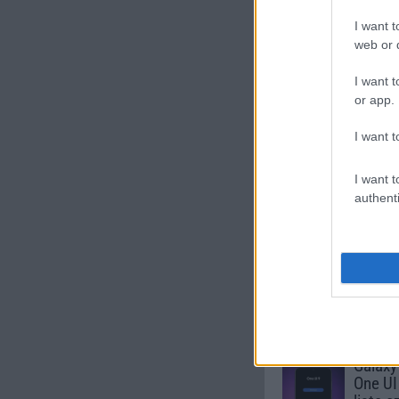
Új és Használt G
I want t
web or d
Samsung Gala
I want t
or app.
I want t
I want t
authenti
Euro Gs
222.000 Ft 
Számo
Galaxy
One UI 