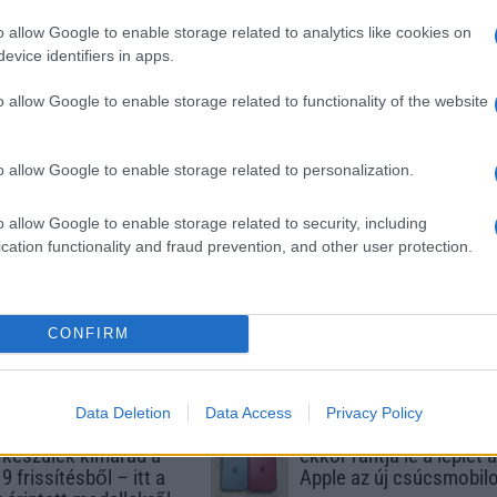
SM kiemelt ajánlatok
o allow Google to enable storage related to analytics like cookies on
evice identifiers in apps.
xy S25
Samsung Galaxy S26
Samsung Galaxy S25 Ultr
o allow Google to enable storage related to functionality of the website
o allow Google to enable storage related to personalization.
o allow Google to enable storage related to security, including
cation functionality and fraud prevention, and other user protection.
m
Nelly GSM
Nelly GSM
(új)
245.000 Ft (új)
245.000 Ft (használt)
CONFIRM
Data Deletion
Data Access
Privacy Policy
s népszerű Samsung
iPhone 18 bemutató dát
 készülék kimarad a
ekkor rántja le a leplet 
9 frissítésből – itt a
Apple az új csúcsmobil