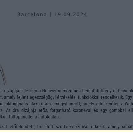
t dizájnját illetően a Huawei nemrégiben bemutatott egy új technoló
, amely fejlett egészségügyi érzékelési funkciókkal rendelkezik. Egy
új, oktogonális alakú órát is megvillantott, amely valószínűleg a Wa
z. Az óra dizájnja erős, forgatható koronával és egy gombbal ellá
küli töltőpanellel a hátoldalán.
t előtelepített, frissített szoftververzióval érkezik, amely simá