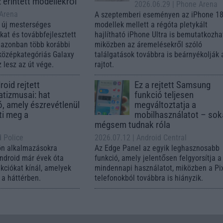
z érintett modellekről
2026.06.29
| Phone Arena
 Arena
A szeptemberi eseményen az iPhone 18
 új mesterséges
modellek mellett a régóta pletykált
ókat és továbbfejlesztett
hajlítható iPhone Ultra is bemutatkozha
, azonban több korábbi
miközben az áremelésekről szóló
középkategóriás Galaxy
találgatások továbbra is beárnyékolják 
 lesz az út vége.
rajtot.
oid rejtett
Ez a rejtett Samsung
tizmusai: hat
funkció teljesen
ó, amely észrevétlenül
megváltoztatja a
ti meg a
mobilhasználatot – so
mégsem tudnak róla
d Police
2026.07.12
| Android Central
ön alkalmazásokra
Az Edge Panel az egyik leghasznosabb
Android már évek óta
funkció, amely jelentősen felgyorsítja a
nkciókat kínál, amelyek
mindennapi használatot, miközben a Pi
a háttérben.
telefonokból továbbra is hiányzik.