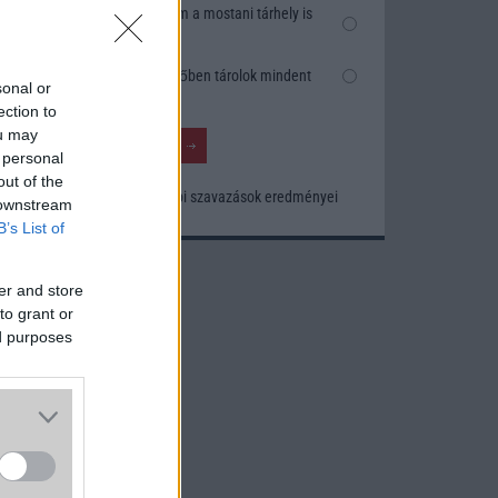
zatok
Nem, nekem a mostani tárhely is
szköz
elég
Inkább felhőben tárolok mindent
sonal or
ection to
ou may
 personal
out of the
Korábbi szavazások eredményei
 downstream
B’s List of
er and store
to grant or
ed purposes