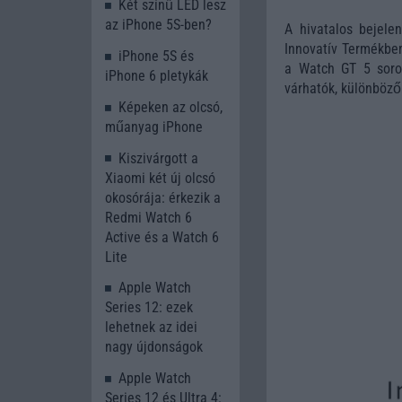
Két színű LED lesz
az iPhone 5S-ben?
A hivatalos bejele
Innovatív Termékbem
iPhone 5S és
a Watch GT 5 soroz
iPhone 6 pletykák
várhatók, különböző
Képeken az olcsó,
műanyag iPhone
Kiszivárgott a
Xiaomi két új olcsó
okosórája: érkezik a
Redmi Watch 6
Active és a Watch 6
Lite
Apple Watch
Series 12: ezek
lehetnek az idei
nagy újdonságok
Apple Watch
Series 12 és Ultra 4: