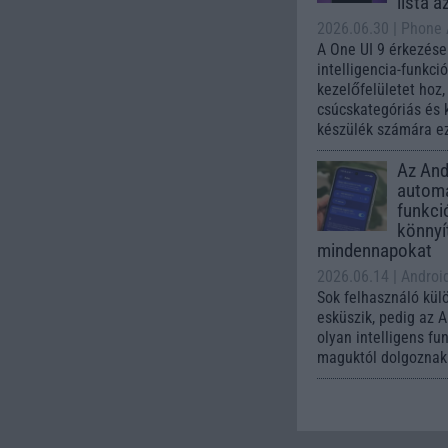
lista a
2026.06.30
| Phone
A One UI 9 érkezése
intelligencia-funkci
kezelőfelületet hoz
csúcskategóriás és 
készülék számára ez
Az Andr
automa
funkci
könnyí
mindennapokat
2026.06.14
| Androi
Sok felhasználó kül
esküszik, pedig az 
olyan intelligens fu
maguktól dolgoznak 