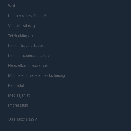
Wiki
Internet sebességmérő
Virtuális valóság
Telefonkönyvek
Lefedettségi térképek
Letöltési sebesség térkép
Nemzetközi hívószámok
Mobiltelefon védelem és biztonság
Kapcsolat
Médiaajánlat
Impresszum
UjesHasznaltGSM