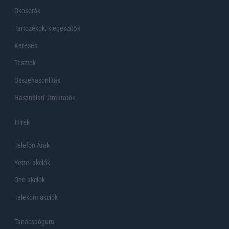
Okosórák
Tartozékok, kiegeszítők
Keresés
Tesztek
Összehasonlítás
Használati útmutatók
Hirek
Telefon Árak
Yettel akciók
One akciók
Telekom akciók
Tanácsdóguru