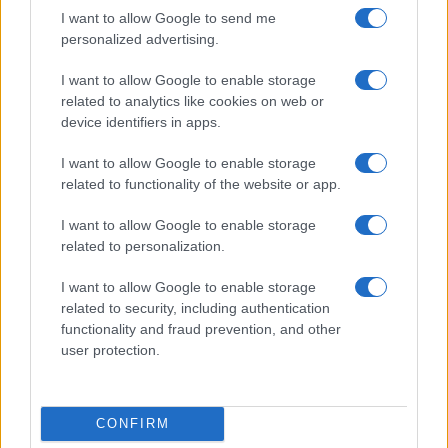
I want to allow Google to send me
personalized advertising.
I want to allow Google to enable storage
KAPCSOLÓDÓ HÍREK
related to analytics like cookies on web or
device identifiers in apps.
Biztosan jön a Galaxy A12 okostelefon
I want to allow Google to enable storage
További hírek
related to functionality of the website or app.
I want to allow Google to enable storage
related to personalization.
LEGOLVASOTTABBAK
I want to allow Google to enable storage
related to security, including authentication
Számos népszerű Samsung Galaxy készülék kimarad a One
functionality and fraud prevention, and other
UI 9 frissítésből – itt a lista az érintett modellekről
user protection.
iPhone 18 bemutató dátum - ekkor rántja le a leplet az
Apple az új csúcsmobilokról
CONFIRM
Az Android rejtett automatizmusai: hat funkció, amely