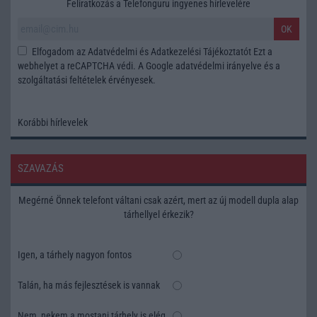
Feliratkozás a Telefonguru ingyenes hírlevelére
OK
Elfogadom az
Adatvédelmi és Adatkezelési Tájékoztatót
Ezt a
webhelyet a reCAPTCHA védi. A Google
adatvédelmi irányelve
és a
szolgáltatási feltételek
érvényesek.
Korábbi hírlevelek
SZAVAZÁS
Megérné Önnek telefont váltani csak azért, mert az új modell dupla alap
tárhellyel érkezik?
Igen, a tárhely nagyon fontos
Talán, ha más fejlesztések is vannak
Nem, nekem a mostani tárhely is elég