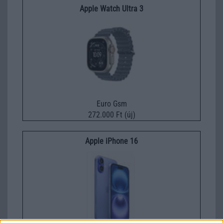
Apple Watch Ultra 3
Euro Gsm
272.000 Ft (új)
Apple iPhone 16