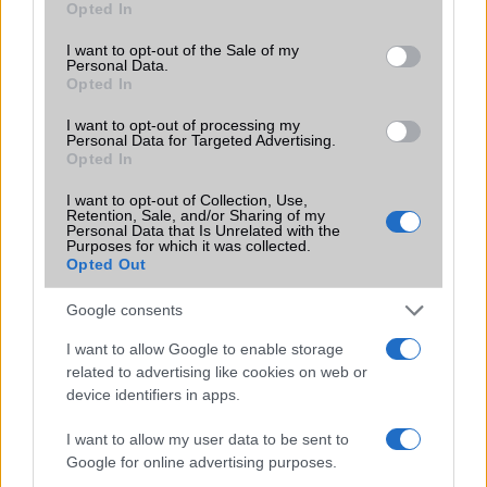
Opted In
A szeptemberi eseményen az iPhone 18 Pro modellek
use your data for below specified purposes in below Google
mellett a régóta pletykált hajlítható iPhone Ultra is
consent section.
I want to opt-out of the Sale of my
bemutatkozhat, miközben az áremelésekről szóló
Personal Data.
találgatások továbbra is beárnyékolják a rajtot.
Opted In
Az Android rejtett automatizmusai: hat
I want to opt-out of processing my
funkció, amely észrevétlenül könnyíti
Personal Data for Targeted Advertising.
Opted In
meg a mindennapokat
2026.06.14
| Android Police
I want to opt-out of Collection, Use,
Sok felhasználó külön alkalmazásokra esküszik, pedig az
Retention, Sale, and/or Sharing of my
Personal Data that Is Unrelated with the
Android már évek óta olyan intelligens funkciókat kínál,
Purposes for which it was collected.
amelyek maguktól dolgoznak a háttérben.
Opted Out
Google consents
Ez a rejtett Samsung funkció teljesen
megváltoztatja a mobilhasználatot –
I want to allow Google to enable storage
sokan mégsem tudnak róla
related to advertising like cookies on web or
2026.07.12
| Android Central
device identifiers in apps.
Az Edge Panel az egyik leghasznosabb funkció, amely
jelentősen felgyorsítja a mindennapi használatot,
I want to allow my user data to be sent to
miközben a Pixel telefonokból továbbra is hiányzik.
Google for online advertising purposes.