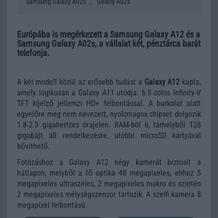
,
Samsung Galaxy A02s
Galaxy A02s
Európába is megérkezett a Samsung Galaxy A12 és a
Samsung Galaxy A02s, a vállalat két, pénztárca barát
telefonja.
A két modell közül az erősebb tudást a
Galaxy A12
kapta,
amely logikusan a Galaxy A11 utódja. 6.5 colos Infinity-V
TFT kijelző jellemzi HD+ felbontással. A burkolat alatt
egyelőre meg nem nevezett, nyolcmagos chipset dolgozik
1.8-2.3 gigahertzes órajelen. RAM-ból 6, tárhelyből 128
gigabájt áll rendelkezésre, utóbbi microSD kártyával
bővíthető.
Fotózáshoz a Galaxy A12 négy kamerát biztosít a
hátlapon, melyből a fő optika 48 megapixeles, ehhez 5
megapixeles ultraszéles, 2 megapixeles makro és szintén
2 megapixeles mélységszenzor tartozik. A szelfi kamera 8
megapixel felbontású.