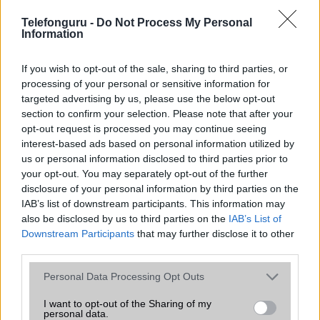
Nyugati GSM
Telefonguru -
Do Not Process My Personal
Information
260.000 Ft (új)
If you wish to opt-out of the sale, sharing to third parties, or
processing of your personal or sensitive information for
targeted advertising by us, please use the below opt-out
section to confirm your selection. Please note that after your
Számos népszerű Samsung Galaxy
opt-out request is processed you may continue seeing
készülék kimarad a One UI 9
frissítésből – itt a lista az érintett
interest-based ads based on personal information utilized by
modellekről
us or personal information disclosed to third parties prior to
your opt-out. You may separately opt-out of the further
2026.06.30
| Phone Arena
disclosure of your personal information by third parties on the
A One UI 9 érkezése új mesterséges intelligencia-
IAB’s list of downstream participants. This information may
funkciókat és továbbfejlesztett kezelőfelületet hoz,
also be disclosed by us to third parties on the
IAB’s List of
azonban több korábbi csúcskategóriás és középkategóriás
Downstream Participants
that may further disclose it to other
Galaxy készülék számára ez lesz az út vége.
third parties.
iPhone 18 bemutató dátum - ekkor
Please note that this website/app uses one or more Google
Personal Data Processing Opt Outs
rántja le a leplet az Apple az új
services and may gather and store information including but
csúcsmobilokról
not limited to your visit or usage behaviour. You may click to
I want to opt-out of the Sharing of my
2026.06.29
| Phone Arena
personal data.
grant or deny consent to Google and its third-party tags to