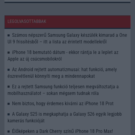
LEGOLVASOTTABBAK
Számos népszerű Samsung Galaxy készülék kimarad a One
UI 9 frissítésből – itt a lista az érintett modellekről
iPhone 18 bemutató dátum - ekkor rántja le a leplet az
Apple az új csúcsmobilokról
Az Android rejtett automatizmusai: hat funkció, amely
észrevétlenül könnyíti meg a mindennapokat
Ez a rejtett Samsung funkció teljesen megváltoztatja a
mobilhasználatot – sokan mégsem tudnak róla
Nem biztos, hogy érdemes kivárni az iPhone 18 Prot
A Galaxy S25 is megkaphatja a Galaxy S26 egyik legjobb
kamerás funkcióját
Élőképeken a Dark Cherry színű iPhone 18 Pro Max!