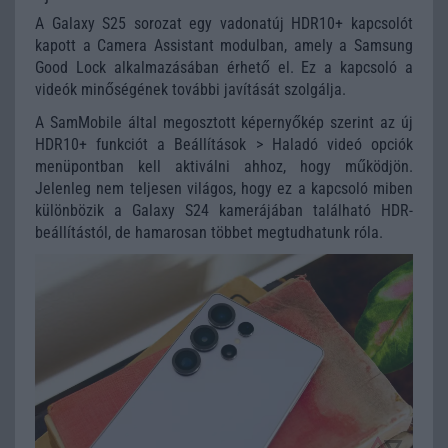
A Galaxy S25 sorozat egy vadonatúj HDR10+ kapcsolót
kapott a Camera Assistant modulban, amely a Samsung
Good Lock alkalmazásában érhető el. Ez a kapcsoló a
videók minőségének további javítását szolgálja.
A SamMobile által megosztott képernyőkép szerint az új
HDR10+ funkciót a Beállítások > Haladó videó opciók
menüpontban kell aktiválni ahhoz, hogy működjön.
Jelenleg nem teljesen világos, hogy ez a kapcsoló miben
különbözik a Galaxy S24 kamerájában található HDR-
beállítástól, de hamarosan többet megtudhatunk róla.