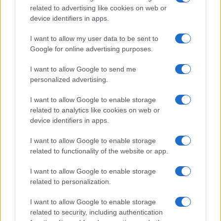
átalakítja a kezdőképernyőt
related to advertising like cookies on web or
device identifiers in apps.
2025.04.10
| GSM Arena
A kezdőképernyők ikonos és widgetes rácselrendezése
I want to allow my user data to be sent to
már régóta szabvány – még az okostelefonok korszaka
Google for online advertising purposes.
előtt is létezett. Ez azonban merev, kissé unalmas, és
eléggé korlátozza a felhasználó mozgásterét a
I want to allow Google to send me
testreszabásban.
personalized advertising.
Samsung Galaxy márciusi frissítés:
ezek a készülékek kapják meg
I want to allow Google to enable storage
related to analytics like cookies on web or
2025.03.25
| 9to5Google
device identifiers in apps.
Samsung, Galaxy, One UI 7, Android, biztonsági frissítés,
Galaxy S25, Galaxy Z Fold, Galaxy A széria
I want to allow Google to enable storage
related to functionality of the website or app.
I want to allow Google to enable storage
related to personalization.
I want to allow Google to enable storage
related to security, including authentication
KAPCSOLÓDÓ HÍREK