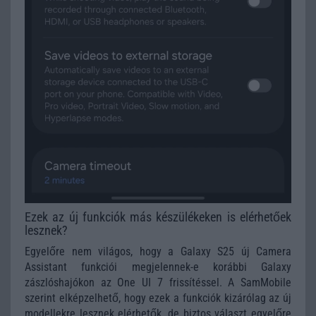
Ezek az új funkciók más készülékeken is elérhetőek
lesznek?
Egyelőre nem világos, hogy a Galaxy S25 új Camera
Assistant funkciói megjelennek-e korábbi Galaxy
zászlóshajókon az One UI 7 frissítéssel. A SamMobile
szerint elképzelhető, hogy ezek a funkciók kizárólag az új
modellekre lesznek elérhetők, de biztos választ egyelőre