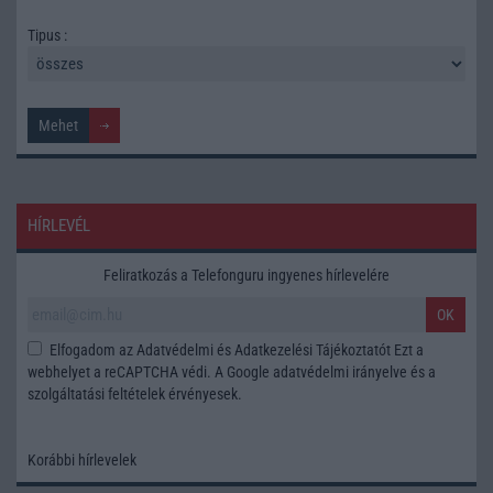
Tipus :
HÍRLEVÉL
Feliratkozás a Telefonguru ingyenes hírlevelére
OK
Elfogadom az
Adatvédelmi és Adatkezelési Tájékoztatót
Ezt a
webhelyet a reCAPTCHA védi. A Google
adatvédelmi irányelve
és a
szolgáltatási feltételek
érvényesek.
Korábbi hírlevelek