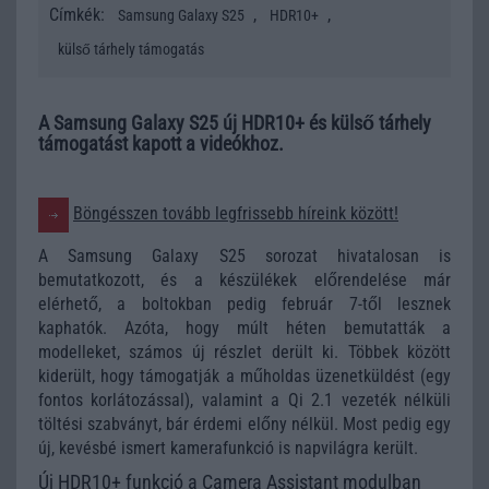
Címkék:
,
,
Samsung Galaxy S25
HDR10+
külső tárhely támogatás
A Samsung Galaxy S25 új HDR10+ és külső tárhely
támogatást kapott a videókhoz.
Böngésszen tovább legfrissebb híreink között!
A Samsung Galaxy S25 sorozat hivatalosan is
bemutatkozott, és a készülékek előrendelése már
elérhető, a boltokban pedig február 7-től lesznek
kaphatók. Azóta, hogy múlt héten bemutatták a
modelleket, számos új részlet derült ki. Többek között
kiderült, hogy támogatják a műholdas üzenetküldést (egy
fontos korlátozással), valamint a Qi 2.1 vezeték nélküli
töltési szabványt, bár érdemi előny nélkül. Most pedig egy
új, kevésbé ismert kamerafunkció is napvilágra került.
Új HDR10+ funkció a Camera Assistant modulban