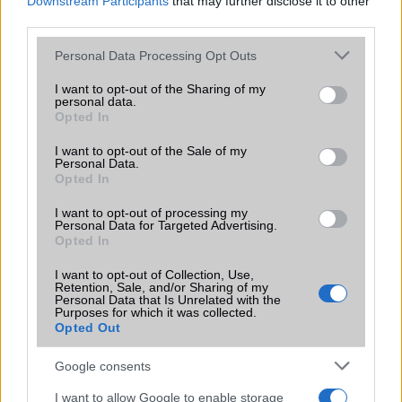
Downstream Participants
that may further disclose it to other
A te telefonod megkapja a One UI 7
third parties.
frissítést? Itt a kompatibilis készülékek
listája
Please note that this website/app uses one or more Google
Personal Data Processing Opt Outs
services and may gather and store information including but
2025.02.10
| Android Police
not limited to your visit or usage behaviour. You may click to
I want to opt-out of the Sharing of my
Samsung az egyik leggyorsabb gyártó a nagyobb Android-
personal data.
frissítések terén, és az Android 15-alapú One UI 7 sem
grant or deny consent to Google and its third-party tags to
Opted In
lesz kivétel. A vállalat tervei szerint 2025 első
use your data for below specified purposes in below Google
negyedévének végére befejezi a frissítés kiadását.
consent section.
I want to opt-out of the Sale of my
Azonban nem minden Samsung telefon kapja meg az új
Personal Data.
Opted In
verziót.
I want to opt-out of processing my
Samsung One UI 9 (Android 17): mely
Personal Data for Targeted Advertising.
Galaxy készülékek kaphatják meg az új
Opted In
rendszert?
I want to opt-out of Collection, Use,
2026.02.16
| Sammyfans
Retention, Sale, and/or Sharing of my
Közeleg az Android 17 alapú frissítés – mutatjuk, mire
Personal Data that Is Unrelated with the
számíthatnak a Galaxy telefonok és tabletek tulajdonosai.
Purposes for which it was collected.
Opted Out
Google consents
A Samsung bemutatta a Good Lock új
„Home Up” modulját, ami teljesen
I want to allow Google to enable storage