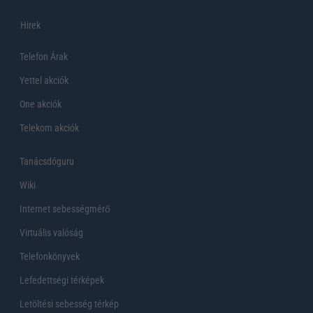
Hirek
Telefon Árak
Yettel akciók
One akciók
Telekom akciók
Tanácsdóguru
Wiki
Internet sebességmérő
Virtuális valóság
Telefonkönyvek
Lefedettségi térképek
Letöltési sebesség térkép