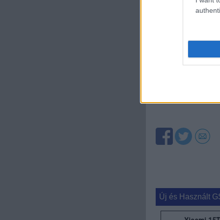
szeptember 15-én
authenti
országokban.
Böngésszen tov
A cikkhez kapcsolód
Engadget
Új és Használt G