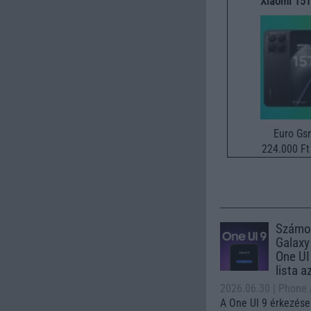
Xiaomi 15T
Euro Gs
224.000 Ft 
Számo
Galaxy
One UI 
lista a
2026.06.30
| Phone
A One UI 9 érkezése