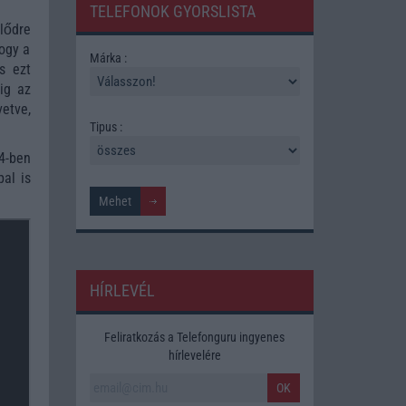
TELEFONOK GYORSLISTA
lődre
hogy a
Márka :
s ezt
ig az
etve,
Tipus :
4-ben
al is
HÍRLEVÉL
Feliratkozás a Telefonguru ingyenes
hírlevelére
OK