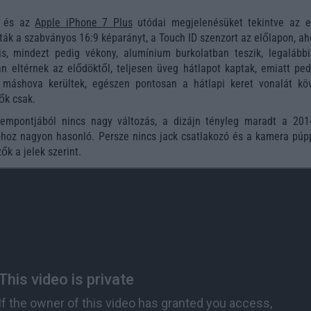
és az
Apple iPhone 7 Plus
utódai megjelenésüket tekintve az e
ták a szabványos 16:9 képarányt, a Touch ID szenzort az előlapon, a
is, mindezt pedig vékony, alumínium burkolatban teszik, legalábbi
an eltérnek az elődöktől, teljesen üveg hátlapot kaptak, emiatt ped
 máshova kerültek, egészen pontosan a hátlapi keret vonalát köv
ők csak.
empontjából nincs nagy változás, a dizájn tényleg maradt a 201
hoz nagyon hasonló. Persze nincs jack csatlakozó és a kamera púpp
ők a jelek szerint.