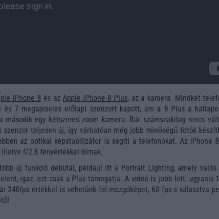
ple iPhone 8
és az
Apple iPhone 8 Plus
, az a kamera. Mindkét tele
i és 7 megapixeles előlapi szenzort kapott, ám a 8 Plus a hátlapo
 a második egy kétszeres zoom kamera. Bár számszakilag nincs vált
 szenzor teljesen új, így várhatóan még jobb minőségű fotók készít
ebben az optikai képstabilizátor is segíti a telefonokat. Az iPhone 
illetve f/2.8 fényértékkel bírnak.
több új funkció debütál, például itt a Portrait Lighting, amely valós
jelent, igaz, ezt csak a Plus támogatja. A videó is jobb lett, ugyanis
ár 240fps értékkel is vehetünk fel mozgóképet, 60 fps-s választva p
ető!