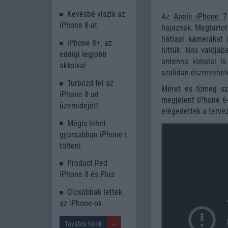
Kevésbé viszik az
Az
Apple iPhone 7
iPhone 8-at
hajaznak. Megtartot
hátlapi kamerákat 
iPhone 8+: az
hittük. Nos valójáb
eddigi legjobb
antenna vonalai is
akksival
szolidan észrevehet
Turbózd fel az
Méret és tömeg sz
iPhone 8-ad
megjelent iPhone 6-
üzemidejét!
elégedettek a tervez
Mégis lehet
gyorsabban iPhone-t
tölteni
Product Red
iPhone 8 és Plus
Olcsóbbak lettek
az iPhone-ok
További hírek