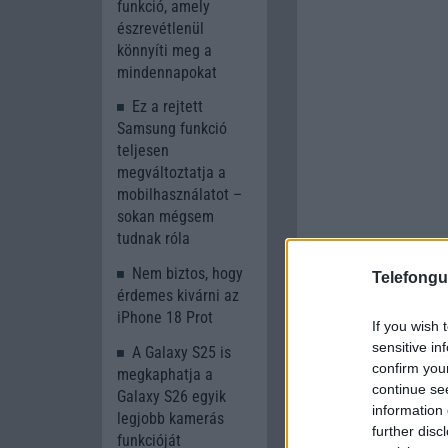
funkció, amely
észrevétlenül
könnyíti meg a
mindennapokat
Ez a rejtett
Samsung funkció
teljesen
megváltoztatja a
mobilhasználatot –
sokan mégsem
tudnak róla
Nem biztos, hogy
Telefongu
érdemes kivárni az
iPhone 18 Prot
If you wish 
sensitive in
A Galaxy S25 is
confirm you
megkaphatja a
continue se
Galaxy S26 egyik
information 
legjobb kamerás
further disc
funkcióját