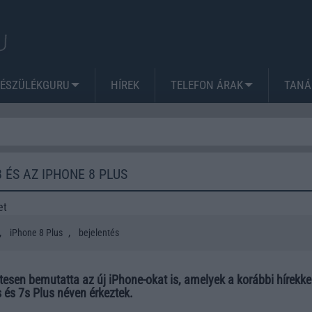
KÉSZÜLÉKGURU
HÍREK
TELEFON ÁRAK
TANÁ
8 ÉS AZ IPHONE 8 PLUS
et
,
,
iPhone 8 Plus
bejelentés
esen bemutatta az új iPhone-okat is, amelyek a korábbi hírekke
 és 7s Plus néven érkeztek.