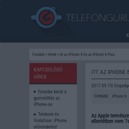
Főoldal
>
Hírek
>
Itt az iPhone 8 és az iPhone 8 Plus
KAPCSOLÓDÓ
ITT AZ IPHONE 
HÍREK
2017.09.13| Engadg
Ennyibe kerül a
Címkék:
iPhone 8
gyorstöltés az
iPhone-on
Telekom és
Az Apple természet
Vodafone: iPhone
ellentétben nem 7s
előrendelés!