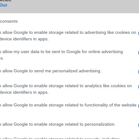
Out
consents
o allow Google to enable storage related to advertising like cookies on
evice identifiers in apps.
o allow my user data to be sent to Google for online advertising
s.
to allow Google to send me personalized advertising.
o allow Google to enable storage related to analytics like cookies on
szú évek óta várt vezeték nélküli töltési lehetőség megemlítését. M
evice identifiers in apps.
álasztotta, így bármilyen, ezzel kompatibilis töltővel tölthető lesz, 
y akár töltőlámpáról. Természetesen idén is lesznek speciális, iPho
o allow Google to enable storage related to functionality of the website
kok a Mophie-tól és a Belkintől.
st, szürke és új arany változatokban lesznek megvásárolhatók. A
o allow Google to enable storage related to personalization.
le iPhone 8
64 gigabájtos verziója 699 dollárba kerül, az iPhone 8
kóstál, mindkettőből választható 256 gigás modell. Az előrende
o allow Google to enable storage related to security, including