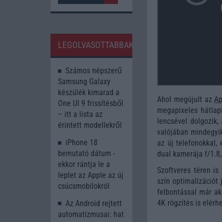
LEGOLVASOTTABBAK
Számos népszerű
Samsung Galaxy
készülék kimarad a
Ahol megújult az
Ap
One UI 9 frissítésből
megapixeles hátlap
– itt a lista az
lencsével dolgozik,
érintett modellekről
valójában mindegyik
iPhone 18
az új telefonokkal, 
bemutató dátum -
dual kamerája f/1.8, 
ekkor rántja le a
Szoftveres téren is 
leplet az Apple az új
szín optimalizációt 
csúcsmobilokról
felbontással már ak
4K rögzítés is elérh
Az Android rejtett
automatizmusai: hat