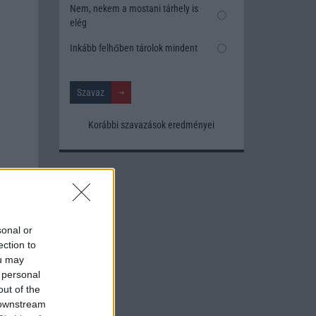
Nem, nekem a mostani tárhely is
elég
Inkább felhőben tárolok mindent
Korábbi szavazások eredményei
sonal or
ection to
ou may
 personal
out of the
 downstream