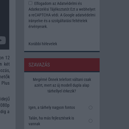
Elfogadom az
Adatvédelmi és
Adatkezelési Tájékoztatót
Ezt a webhelyet
a reCAPTCHA védi. A Google
adatvédelmi
irányelve
és a
szolgáltatási feltételek
érvényesek.
Korábbi hírlevelek
fon 12
n két
SZAVAZÁS
ozás,
hetők
Megérné Önnek telefont váltani csak
8 Plus
azért, mert az új modell dupla alap
tárhellyel érkezik?
 idejű
 1080p
Igen, a tárhely nagyon fontos
edig a
Talán, ha más fejlesztések is
vannak