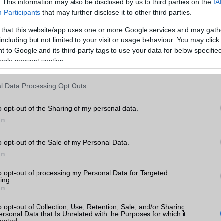
. This information may also be disclosed by us to third parties on the
IA
Participants
that may further disclose it to other third parties.
Balra kattintva folytatódik a galéria
 that this website/app uses one or more Google services and may gath
gyták a már bevált 4.7, illetve 5.5 col képátlót, az ezekhez kapcso
including but not limited to your visit or usage behaviour. You may click 
nő 750×1334, illetve a full HD 1080×1920 pixel felbontást, a True
 to Google and its third-party tags to use your data for below specifi
 megjelenítő színhőmérsékletét módosítja a külső behatások fényébe
ogle consent section.
rintette pozitív változás és nem hagyták ki a sztereó hangszórókat se
Bionic chipset, amely hat maggal rendelkezik, ebből kettő
l Data Processing Opt Outs
onsoon néven futnak –, összesen huszonöt százalékkal gyors
lyi A10-hez képest. A maradék négy mag – a nevük Mistral – h
o opt-out of the Sharing of my personal data.
bb lett, cserébe energiatakarékosak maradtak. Fontos újdonság,
In
e első, saját fejlesztésű GPU-ja, amelyet az Apple Metal 2 gra
timalizáltak. RAM-ból a kisebb iPhone 8-hoz 2 gigabájt jár, az iPh
o opt-out of the Sale of my Personal Data.
jt RAM-mal érkezik.
In
to opt-out of processing my Personal Data for Targeted
ing.
In
o opt-out of Collection, Use, Retention, Sale, and/or Sharing
ersonal Data that Is Unrelated with the Purposes for which it
lected.