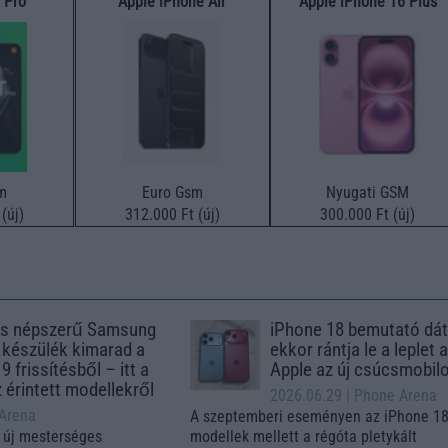
 Pro
Apple iPhone Air
Apple iPhone 16 Plus
m
Euro Gsm
Nyugati GSM
(új)
312.000 Ft (új)
300.000 Ft (új)
s népszerű Samsung
iPhone 18 bemutató dát
 készülék kimarad a
ekkor rántja le a leplet 
9 frissítésből – itt a
Apple az új csúcsmobil
z érintett modellekről
2026.06.29
| Phone Arena
 Arena
A szeptemberi eseményen az iPhone 18
 új mesterséges
modellek mellett a régóta pletykált