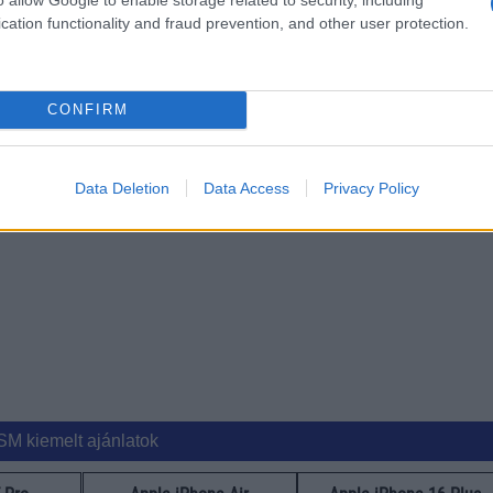
 indulnak és szeptember 22-én kerülnek a boltokba az első 
cation functionality and fraud prevention, and other user protection.
CONFIRM
ább legfrissebb híreink között!
ó linkek:
Data Deletion
Data Access
Privacy Policy
SM kiemelt ajánlatok