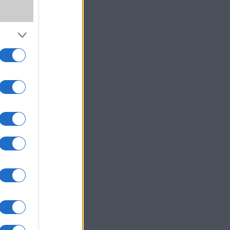
ivel a
legyen
ne-hoz
mi az
 Plus
lések