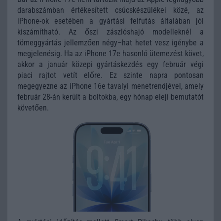
darabszámban értékesített csúcskészülékei közé, az
iPhone-ok esetében a gyártási felfutás általában jól
kiszámítható. Az őszi zászlóshajó modelleknél a
tömeggyártás jellemzően négy–hat hetet vesz igénybe a
megjelenésig. Ha az iPhone 17e hasonló ütemezést követ,
akkor a január közepi gyártáskezdés egy február végi
piaci rajtot vetít előre. Ez szinte napra pontosan
megegyezne az iPhone 16e tavalyi menetrendjével, amely
február 28-án került a boltokba, egy hónap eleji bemutatót
követően.