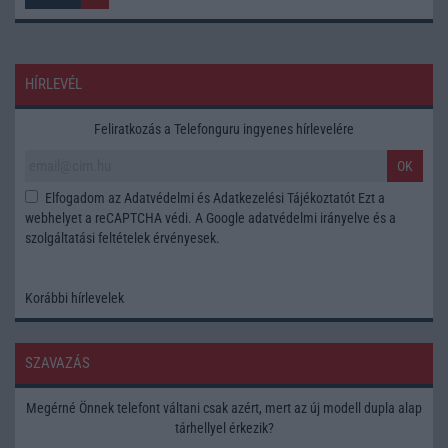
HÍRLEVÉL
Feliratkozás a Telefonguru ingyenes hírlevelére
OK
Elfogadom az
Adatvédelmi és Adatkezelési Tájékoztatót
Ezt a
webhelyet a reCAPTCHA védi. A Google
adatvédelmi irányelve
és a
szolgáltatási feltételek
érvényesek.
Korábbi hírlevelek
SZAVAZÁS
Megérné Önnek telefont váltani csak azért, mert az új modell dupla alap
tárhellyel érkezik?