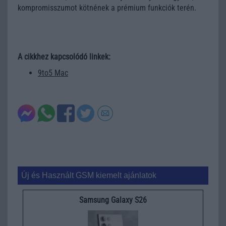
kompromisszumot kötnének a prémium funkciók terén.
A cikkhez kapcsolódó linkek:
9to5 Mac
Új és Használt GSM kiemelt ajánlatok
Samsung Galaxy S26