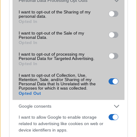
Personal Data Processing Opt Outs
services and may gather and store information including but
Ez a rejtett Samsung funkció teljesen
not limited to your visit or usage behaviour. You may click to
I want to opt-out of the Sharing of my
personal data.
megváltoztatja a mobilhasználatot –
grant or deny consent to Google and its third-party tags to
Opted In
sokan mégsem tudnak róla
use your data for below specified purposes in below Google
consent section.
2026.07.12
| Android Central
I want to opt-out of the Sale of my
Personal Data.
Az Edge Panel az egyik leghasznosabb funkció, amely
Opted In
jelentősen felgyorsítja a mindennapi használatot,
miközben a Pixel telefonokból továbbra is hiányzik.
I want to opt-out of processing my
Personal Data for Targeted Advertising.
Opted In
I want to opt-out of Collection, Use,
Retention, Sale, and/or Sharing of my
Personal Data that Is Unrelated with the
Purposes for which it was collected.
KAPCSOLÓDÓ HÍREK
Opted Out
iPhone 17e kiszivárgott specifikációk: apró frissítések, új
Google consents
A19 chip és megfizethető ár
I want to allow Google to enable storage
Újabb pletykák az iPhone 17e-ről – dizájnváltás a belépő
related to advertising like cookies on web or
szintű modellnél
device identifiers in apps.