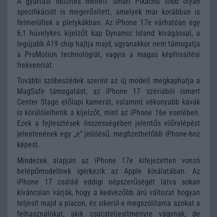
A gyártási időzítés mellett Smart Pikachu több olyan
specifikációt is megerősített, amelyek már korábban is
felmerültek a pletykákban. Az iPhone 17e várhatóan egy
6,1 hüvelykes kijelzőt kap Dynamic Island kivágással, a
legújabb A19 chip hajtja majd, ugyanakkor nem támogatja
a ProMotion technológiát, vagyis a magas képfrissítési
frekvenciát.
További szóbeszédek szerint az új modell megkaphatja a
MagSafe támogatást, az iPhone 17 szériából ismert
Center Stage előlapi kamerát, valamint vékonyabb kávák
is körülölelhetik a kijelzőt, mint az iPhone 16e esetében.
Ezek a fejlesztések összességében jelentős előrelépést
jelentenének egy „e” jelölésű, megfizethetőbb iPhone-hoz
képest.
Mindezek alapján az iPhone 17e kifejezetten vonzó
belépőmodellnek ígérkezik az Apple kínálatában. Az
iPhone 17 család eddigi népszerűségét látva sokan
kíváncsian várják, hogy a kedvezőbb árú változat hogyan
teljesít majd a piacon, és sikerül-e megszólítania azokat a
felhasználókat, akik csúcsteljesítményre vágynak, de