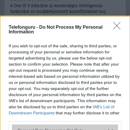
A One UI 9 érkezése új mesterséges intelligencia-
funkciókat és továbbfejlesztett kezelőfelületet hoz,
azonban több korábbi csúcskategóriás és középkategóriás
Galaxy készülék számára ez lesz az út vége.
Telefonguru -
Do Not Process My Personal
Information
iPhone 18 bemutató dátum - ekkor
rántja le a leplet az Apple az új
csúcsmobilokról
If you wish to opt-out of the sale, sharing to third parties, or
processing of your personal or sensitive information for
2026.06.29
| Phone Arena
targeted advertising by us, please use the below opt-out
A szeptemberi eseményen az iPhone 18 Pro modellek
section to confirm your selection. Please note that after your
mellett a régóta pletykált hajlítható iPhone Ultra is
opt-out request is processed you may continue seeing
bemutatkozhat, miközben az áremelésekről szóló
interest-based ads based on personal information utilized by
találgatások továbbra is beárnyékolják a rajtot.
us or personal information disclosed to third parties prior to
your opt-out. You may separately opt-out of the further
Az Android rejtett automatizmusai: hat
funkció, amely észrevétlenül könnyíti
disclosure of your personal information by third parties on the
meg a mindennapokat
IAB’s list of downstream participants. This information may
also be disclosed by us to third parties on the
IAB’s List of
2026.06.14
| Android Police
Downstream Participants
that may further disclose it to other
Sok felhasználó külön alkalmazásokra esküszik, pedig az
third parties.
Android már évek óta olyan intelligens funkciókat kínál,
amelyek maguktól dolgoznak a háttérben.
Please note that this website/app uses one or more Google