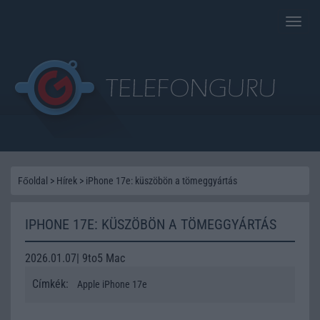
Toggle
naviga
Főoldal
>
Hírek
>
iPhone 17e: küszöbön a tömeggyártás
IPHONE 17E: KÜSZÖBÖN A TÖMEGGYÁRTÁS
2026.01.07| 9to5 Mac
Címkék:
Apple iPhone 17e