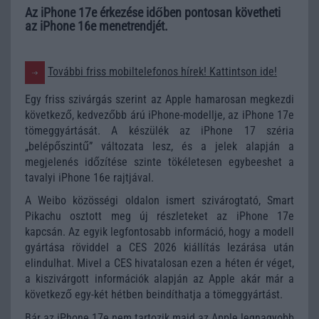
Az iPhone 17e érkezése időben pontosan követheti
az iPhone 16e menetrendjét.
További friss mobiltelefonos hírek! Kattintson ide!
Egy friss szivárgás szerint az Apple hamarosan megkezdi
következő, kedvezőbb árú iPhone-modellje, az iPhone 17e
tömeggyártását. A készülék az iPhone 17 széria
„belépőszintű” változata lesz, és a jelek alapján a
megjelenés időzítése szinte tökéletesen egybeeshet a
tavalyi iPhone 16e rajtjával.
A Weibo közösségi oldalon ismert szivárogtató, Smart
Pikachu osztott meg új részleteket az iPhone 17e
kapcsán. Az egyik legfontosabb információ, hogy a modell
gyártása röviddel a CES 2026 kiállítás lezárása után
elindulhat. Mivel a CES hivatalosan ezen a héten ér véget,
a kiszivárgott információk alapján az Apple akár már a
következő egy-két hétben beindíthatja a tömeggyártást.
Bár az iPhone 17e nem tartozik majd az Apple legnagyobb