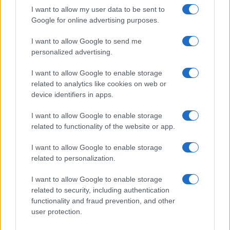
Az iPhone 17e-vel az Apple kijavíthatja a belépő szintű
I want to allow my user data to be sent to
modell legnagyobb hibáját
Google for online advertising purposes.
iPhone 17e: megerősítést nyert egy csalódást keltő
I want to allow Google to send me
pletyka – de nem minden hír rossz
personalized advertising.
iPhone 17e: küszöbön az Apple új „megfizethető” modellje
I want to allow Google to enable storage
iPhone 17e: A19 chip, MagSafe és finomhangolt kamera
related to analytics like cookies on web or
egy elérhetőbb árú iPhone-ban
device identifiers in apps.
iPhone 17e vs iPhone 16e: öt kulcsfontosságú fejlesztés
I want to allow Google to enable storage
iPhone 17e szétszedve: meglepő MagSafe upgrade
related to functionality of the website or app.
lehetőség a korábbi modellhez
I want to allow Google to enable storage
related to personalization.
További hírek
I want to allow Google to enable storage
related to security, including authentication
functionality and fraud prevention, and other
LEGOLVASOTTABBAK
user protection.
Számos népszerű Samsung Galaxy készülék kimarad a One