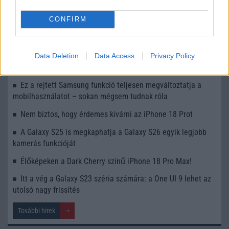
UI 9 frissítésből – itt a lista az érintett modellekről
CONFIRM
iPhone 18 bemutató dátum - ekkor rántja le a leplet az
Apple az új csúcsmobilokról
Az Android rejtett automatizmusai: hat funkció, amely
Data Deletion
Data Access
Privacy Policy
észrevétlenül könnyíti meg a mindennapokat
Ez a rejtett Samsung funkció teljesen megváltoztatja a
mobilhasználatot – sokan mégsem tudnak róla
Nem biztos, hogy érdemes kivárni az iPhone 18 Prot
A Galaxy S25 is megkaphatja a Galaxy S26 egyik legjobb
kamerás funkcióját
Élőképeken a Dark Cherry színű iPhone 18 Pro Max!
Itt a vég a Galaxy S23 széria számára: a One UI 9 lehet az
utolsó nagy frissítés
További hírek