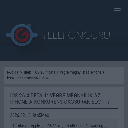
Toggle
naviga
Főoldal
>
Hírek
>
iOS 26.4 beta 1: végre megnyílik az iPhone a
konkurens okosórák előtt?
IOS 26.4 BETA 1: VÉGRE MEGNYÍLIK AZ
IPHONE A KONKURENS OKOSÓRÁK ELŐTT?
2026.02.18| 9to5Mac
Címkék:
,
,
,
Apple
iOS 26.4
Notification Forwarding