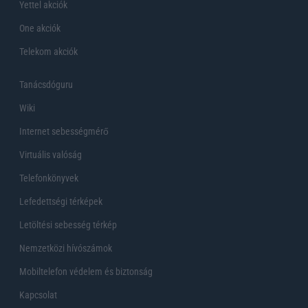
Yettel akciók
One akciók
Telekom akciók
Tanácsdóguru
Wiki
Internet sebességmérő
Virtuális valóság
Telefonkönyvek
Lefedettségi térképek
Letöltési sebesség térkép
Nemzetközi hívószámok
Mobiltelefon védelem és biztonság
Kapcsolat