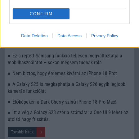
Számos népszerű Samsung Galaxy készülék kimarad a One
UI 9 frissítésből – itt a lista az érintett modellekről
CONFIRM
iPhone 18 bemutató dátum - ekkor rántja le a leplet az
Apple az új csúcsmobilokról
Data Deletion
Data Access
Privacy Policy
Az Android rejtett automatizmusai: hat funkció, amely
észrevétlenül könnyíti meg a mindennapokat
Ez a rejtett Samsung funkció teljesen megváltoztatja a
mobilhasználatot – sokan mégsem tudnak róla
Nem biztos, hogy érdemes kivárni az iPhone 18 Prot
A Galaxy S25 is megkaphatja a Galaxy S26 egyik legjobb
kamerás funkcióját
Élőképeken a Dark Cherry színű iPhone 18 Pro Max!
Itt a vég a Galaxy S23 széria számára: a One UI 9 lehet az
utolsó nagy frissítés
További hírek