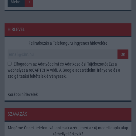
HÍRLEVÉL
Feliratkozás a Telefonguru ingyenes hírlevelére
OK
Elfogadom az
Adatvédelmi és Adatkezelési Tájékoztatót
Ezt a
webhelyet a reCAPTCHA védi. A Google
adatvédelmi irányelve
és a
szolgáltatási feltételek
érvényesek.
Korábbi hírlevelek
SZAVAZÁS
Megérné Önnek telefont váltani csak azért, mert az új modell dupla alap
tárhellyel érkezik?