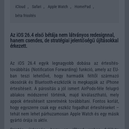
,
,
,
,
iCloud
Safari
Apple Watch
HomePad
béta frissítés
Az iOS 26.4 első bétája nem látványos redesignnal,
hanem csendes, de stratégiai jelentőségű újításokkal
érkezett.
Az
iOS 26.4
egyik legnagyobb dobása az értesítés-
továbbítás (Notification Forwarding) funkció, amely az EU-
ban teszi lehetővé, hogy harmadik féltől származó
okosórák és Bluetooth-eszközök is megkapják az iPhone
értesítéseit. A párosítás a jól ismert AirPods-féle felugró
ablakos módszerrel történik, majd kiválasztható, mely
appok értesítéseit szeretnénk továbbítani. Fontos korlát,
hogy egyszerre csak egy eszköz fogadhat értesítéseket –
tehát nem lehet párhuzamosan Apple Watch és egy másik
gyártó órája is aktív.