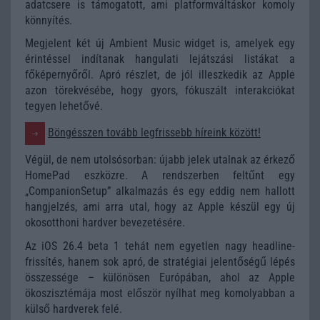
adatcsere is támogatott, ami platformváltáskor komoly
könnyítés.
Megjelent két új Ambient Music widget is, amelyek egy
érintéssel indítanak hangulati lejátszási listákat a
főképernyőről. Apró részlet, de jól illeszkedik az Apple
azon törekvésébe, hogy gyors, fókuszált interakciókat
tegyen lehetővé.
Böngésszen tovább legfrissebb híreink között!
Végül, de nem utolsósorban: újabb jelek utalnak az érkező
HomePad eszközre. A rendszerben feltűnt egy
„CompanionSetup” alkalmazás és egy eddig nem hallott
hangjelzés, ami arra utal, hogy az Apple készül egy új
okosotthoni hardver bevezetésére.
Az iOS 26.4 beta 1 tehát nem egyetlen nagy headline-
frissítés, hanem sok apró, de stratégiai jelentőségű lépés
összessége – különösen Európában, ahol az Apple
ökoszisztémája most először nyílhat meg komolyabban a
külső hardverek felé.