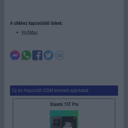
A cikkhez kapcsolódó linkek:
9to5Mac
Új és Használt GSM kiemelt ajánlatok
Xiaomi 15T Pro