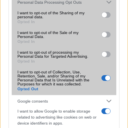
Please note that this website/app uses one or more Google
Ez a rejtett Samsung funkció teljesen
Personal Data Processing Opt Outs
services and may gather and store information including but
megváltoztatja a mobilhasználatot –
not limited to your visit or usage behaviour. You may click to
I want to opt-out of the Sharing of my
sokan mégsem tudnak róla
personal data.
grant or deny consent to Google and its third-party tags to
2026.07.12
| Android Central
Opted In
use your data for below specified purposes in below Google
Az Edge Panel az egyik leghasznosabb funkció, amely
consent section.
I want to opt-out of the Sale of my
jelentősen felgyorsítja a mindennapi használatot,
Personal Data.
miközben a Pixel telefonokból továbbra is hiányzik.
Opted In
I want to opt-out of processing my
Personal Data for Targeted Advertising.
Opted In
I want to opt-out of Collection, Use,
KAPCSOLÓDÓ HÍREK
Retention, Sale, and/or Sharing of my
Personal Data that Is Unrelated with the
Purposes for which it was collected.
Megtört a jég az iOS 18-nál: Friss hírek a titkosított
Opted Out
böngészésről!
Google consents
Az Apple Watch új alvási funkciója egyre több helyen válik
elérhetővé
I want to allow Google to enable storage
related to advertising like cookies on web or
Végre Netflix az autó kijelzőjén? Az iOS 26.4 kódja nagy
device identifiers in apps.
CarPlay-újdonságot árul el