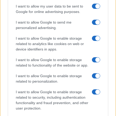
I want to allow my user data to be sent to
Most lebukik, ki eszi a netedet: az iOS 26.4 végre
Google for online advertising purposes.
megmutatja, ki használja a hotspotodat
I want to allow Google to send me
Most lebukik, ki eszi a netedet: az iOS 26.4 végre
personalized advertising.
megmutatja, ki használja a hotspotodat
watchOS 26.4: apró változások, amik simábbá tehetik az
I want to allow Google to enable storage
edzéseidet
related to analytics like cookies on web or
device identifiers in apps.
Apple végre meglépte, amit évek óta vártak a felhasználók
– brutálisan hasznos újítás érkezett az iCloudba
I want to allow Google to enable storage
related to functionality of the website or app.
Új AirPods béta frissítést adott ki az Apple – ezek a
modellek már telepíthetik
I want to allow Google to enable storage
related to personalization.
További hírek
I want to allow Google to enable storage
related to security, including authentication
functionality and fraud prevention, and other
LEGOLVASOTTABBAK
user protection.