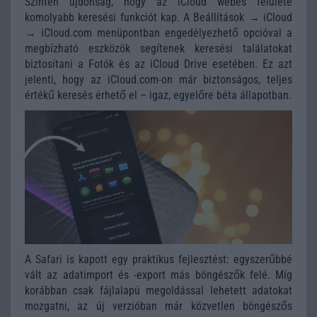
Szintén újdonság, hogy az iCloud webes felülete
komolyabb keresési funkciót kap. A Beállítások → iCloud
→ iCloud.com menüpontban engedélyezhető opcióval a
megbízható eszközök segítenek keresési találatokat
biztosítani a Fotók és az iCloud Drive esetében. Ez azt
jelenti, hogy az iCloud.com-on már biztonságos, teljes
értékű keresés érhető el – igaz, egyelőre béta állapotban.
A Safari is kapott egy praktikus fejlesztést: egyszerűbbé
vált az adatimport és -export más böngészők felé. Míg
korábban csak fájlalapú megoldással lehetett adatokat
mozgatni, az új verzióban már közvetlen böngészős