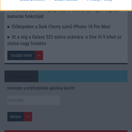
A Galaxy S25 is megkaphatja a Galaxy S26 egyik legjobb
kamerás funkcióját
Élőképeken a Dark Cherry színű iPhone 18 Pro Max!
Itt a vég a Galaxy S23 széria számára: a One UI 9 lehet az
utolsó nagy frissítés
További hírek
Mennyibe kerül
Keressen a telefonboltok ajánlatai között!