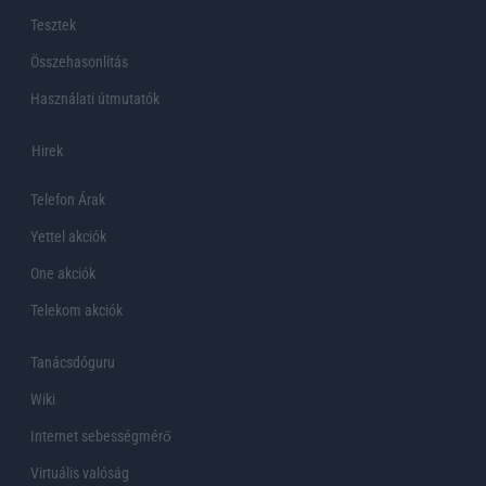
Tesztek
Összehasonlítás
Használati útmutatók
Hirek
Telefon Árak
Yettel akciók
One akciók
Telekom akciók
Tanácsdóguru
Wiki
Internet sebességmérő
Virtuális valóság