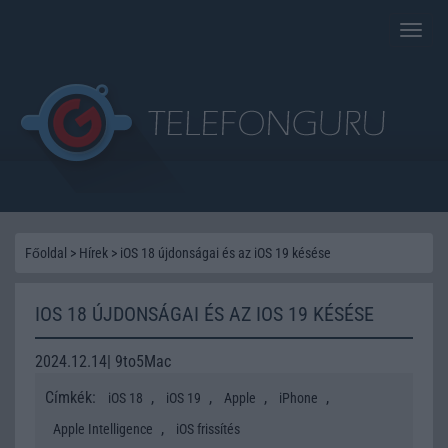
Toggle
naviga
Főoldal
>
Hírek
>
iOS 18 újdonságai és az iOS 19 késése
IOS 18 ÚJDONSÁGAI ÉS AZ IOS 19 KÉSÉSE
2024.12.14| 9to5Mac
Címkék:
,
,
,
,
iOS 18
iOS 19
Apple
iPhone
,
Apple Intelligence
iOS frissítés