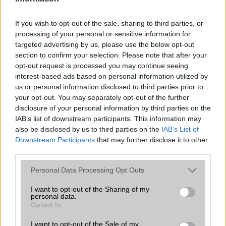
bemutatkozhat, miközben az áremelésekről szóló
találgatások továbbra is beárnyékolják a rajtot.
If you wish to opt-out of the sale, sharing to third parties, or
Az Android rejtett automatizmusai: hat
processing of your personal or sensitive information for
funkció, amely észrevétlenül könnyíti
targeted advertising by us, please use the below opt-out
meg a mindennapokat
section to confirm your selection. Please note that after your
2026.06.14
| Android Police
opt-out request is processed you may continue seeing
Sok felhasználó külön alkalmazásokra esküszik, pedig az
interest-based ads based on personal information utilized by
Android már évek óta olyan intelligens funkciókat kínál,
us or personal information disclosed to third parties prior to
amelyek maguktól dolgoznak a háttérben.
your opt-out. You may separately opt-out of the further
disclosure of your personal information by third parties on the
IAB’s list of downstream participants. This information may
Ez a rejtett Samsung funkció teljesen
also be disclosed by us to third parties on the
IAB’s List of
megváltoztatja a mobilhasználatot –
Downstream Participants
that may further disclose it to other
sokan mégsem tudnak róla
third parties.
2026.07.12
| Android Central
Az Edge Panel az egyik leghasznosabb funkció, amely
Please note that this website/app uses one or more Google
Personal Data Processing Opt Outs
jelentősen felgyorsítja a mindennapi használatot,
services and may gather and store information including but
miközben a Pixel telefonokból továbbra is hiányzik.
not limited to your visit or usage behaviour. You may click to
I want to opt-out of the Sharing of my
personal data.
grant or deny consent to Google and its third-party tags to
Opted In
use your data for below specified purposes in below Google
consent section.
I want to opt-out of the Sale of my