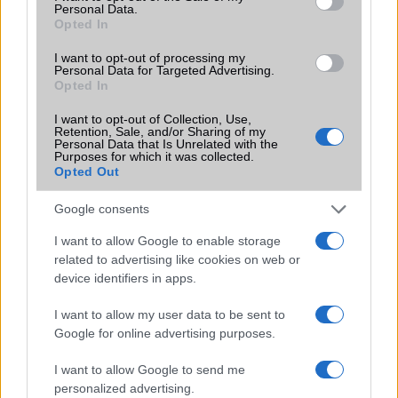
Personal Data.
Opted In
KAPCSOLÓDÓ HÍREK
I want to opt-out of processing my
Personal Data for Targeted Advertising.
Ezek az AI-funkciói forradalmasítják az iPhone, Mac és
Opted In
iPad használatát
I want to opt-out of Collection, Use,
Retention, Sale, and/or Sharing of my
Jön az iOS 17.6.1 frissítés
Personal Data that Is Unrelated with the
Purposes for which it was collected.
Az iOS 19 egyik legjobban várt újítása: végre megtudjuk,
Opted Out
meddig tart a töltés
Google consents
Már csak napok kérdése: ekkor érkezhet az iOS 27
nyilvános bétája
I want to allow Google to enable storage
related to advertising like cookies on web or
Az iOS 27 jelentősen bővíti az Apple Fordító alkalmazását
device identifiers in apps.
– kilenc új nyelv érkezik
I want to allow my user data to be sent to
Végre ezt is tudja az iPhone naptára: elég leírni, mit
Google for online advertising purposes.
szeretnél
iOS 27: Ez a három új funkció válhat az iPhone-
I want to allow Google to send me
felhasználók kedvencévé
personalized advertising.