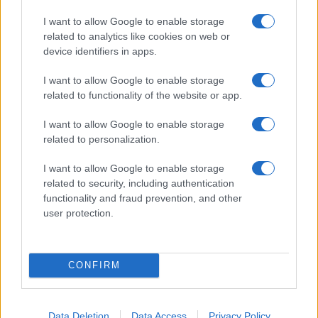
15 év után változik az iPhone egyik legismertebb gesztusa
I want to allow Google to enable storage
az iOS 27-ben
related to analytics like cookies on web or
device identifiers in apps.
További hírek
I want to allow Google to enable storage
related to functionality of the website or app.
LEGOLVASOTTABBAK
I want to allow Google to enable storage
related to personalization.
Számos népszerű Samsung Galaxy készülék kimarad a One
I want to allow Google to enable storage
UI 9 frissítésből – itt a lista az érintett modellekről
related to security, including authentication
iPhone 18 bemutató dátum - ekkor rántja le a leplet az
functionality and fraud prevention, and other
Apple az új csúcsmobilokról
user protection.
Az Android rejtett automatizmusai: hat funkció, amely
észrevétlenül könnyíti meg a mindennapokat
CONFIRM
Ez a rejtett Samsung funkció teljesen megváltoztatja a
mobilhasználatot – sokan mégsem tudnak róla
Data Deletion
Data Access
Privacy Policy
Nem biztos, hogy érdemes kivárni az iPhone 18 Prot