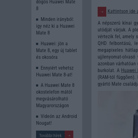
dögös Huawei Mate
8
Kattintson ide 
Minden irányból:
A népszerû kínai g
így néz ki a Huawei
utódját várjuk. A pl
Mate 8
vértezik fel, amely
QHD felbontású, l
Huawei: jön a
megapixeles hátlap
Mate 8, egy új tablet
ujjlenyomat-olvasó 
és okosóra
azonban várhatóan u
Ennyiért vehetsz
burkolat. A
Huawei 
Huawei Mate 8-at!
(RAM-tól függõen). 
gyártó Mate családjá
A Huawei Mate 8
okostelefon mától
megvásárolható
Magyarországon
Videón az Android
Nougat!
További hírek