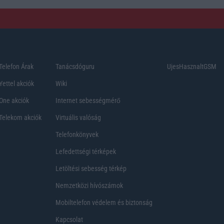
Telefon Árak
Tanácsdóguru
UjesHasznaltGSM
Yettel akciók
Wiki
One akciók
Internet sebességmérő
Telekom akciók
Virtuális valóság
Telefonkönyvek
Lefedettségi térképek
Letöltési sebesség térkép
Nemzetközi hívószámok
Mobiltelefon védelem és biztonság
Kapcsolat