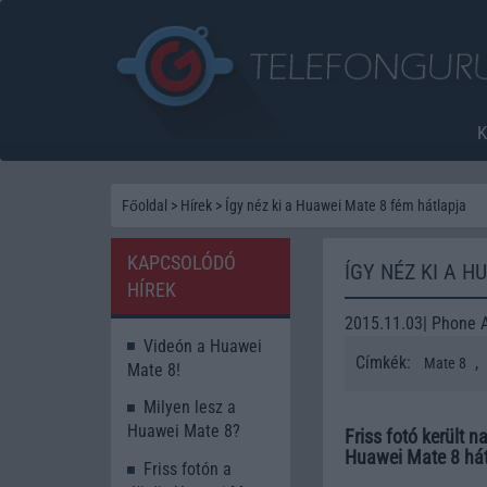
Főoldal
>
Hírek
>
Így néz ki a Huawei Mate 8 fém hátlapja
KAPCSOLÓDÓ
ÍGY NÉZ KI A 
HÍREK
2015.11.03| Phone 
Videón a Huawei
Címkék:
,
Mate 8
Mate 8!
Milyen lesz a
Huawei Mate 8?
Friss fotó került 
Huawei Mate 8 hát
Friss fotón a