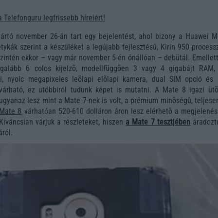
a Telefonguru legfrissebb híreiért!
yártó november 26-án tart egy bejelentést, ahol bizony a Huawei M
etykák szerint a készüléket a legújabb fejlesztésû, Kirin 950 process
 szintén ekkor – vagy már november 5-én önállóan – debütál. Emellet
egalább 6 colos kijelzõ, modellfüggõen 3 vagy 4 gigabájt RAM,
i, nyolc megapixeles leõlapi elõlapi kamera, dual SIM opció és 
várható, ez utóbbiról tudunk képet is mutatni. A Mate 8 igazi ütõ
gyanaz lesz mint a Mate 7-nek is volt, a prémium minõségû, teljese
Mate 8
várhatóan 520-610 dolláron áron lesz elérhetõ a megjelenés
Kíváncsian várjuk a részleteket, hiszen
a Mate 7 tesztjében
áradozt
ról.