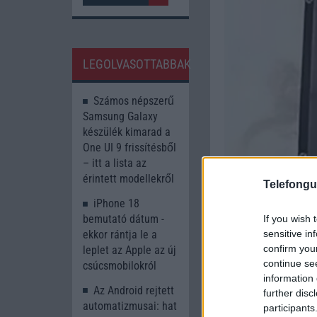
LEGOLVASOTTABBAK
Számos népszerű
Samsung Galaxy
készülék kimarad a
One UI 9 frissítésből
– itt a lista az
érintett modellekről
Telefongu
iPhone 18
bemutató dátum -
If you wish 
ekkor rántja le a
sensitive in
confirm you
leplet az Apple az új
continue se
csúcsmobilokról
information 
Az Android rejtett
further disc
automatizmusai: hat
participants