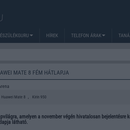
KÉSZÜLÉKGURU
HÍREK
TELEFON ÁRAK
TANÁ
HUAWEI MATE 8 FÉM HÁTLAPJA
Arena
,
Huawei Mate 8
Kirin 950
napvilágra, amelyen a november végén hivatalosan bejelentésre k
lapja látható.