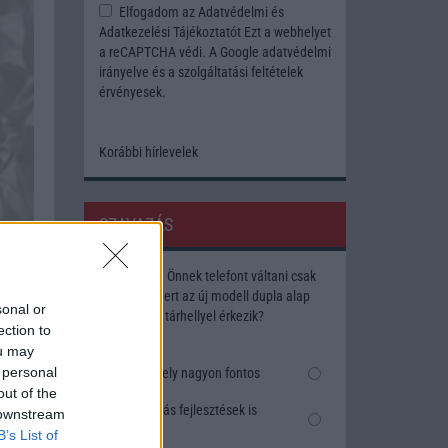
Elfogadom az
Adatvédelmi és
Adatkezelési Tájékoztatót
Ezt a webhelyet
a reCAPTCHA védi. A Google
adatvédelmi
irányelve
és a
szolgáltatási feltételek
érvényesek.
Korábbi hírlevelek
SZAVAZÁS
Megérné Önnek telefont váltani csak
azért, mert az új modell dupla alap
sonal or
tárhellyel érkezik?
ection to
ou may
 personal
Igen, a tárhely nagyon fontos
out of the
Talán, ha más fejlesztések is
 downstream
vannak
B’s List of