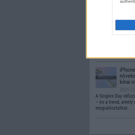
authenti
Tíz má
Huawe
2015.0
Az idén érkező Hua
tíz másodperces vid
ujjlenyomat-olvasó é
iPhone
növeked
kínai 
2025.1
A Singles Day idős
– és a trend, amely
megváltoztathat.