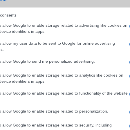
consents
o allow Google to enable storage related to advertising like cookies on
evice identifiers in apps.
SM kiemelt ajánlatok
o allow my user data to be sent to Google for online advertising
7 Pro Max
Apple iPad (2025)
Apple iPhone 16e
s.
to allow Google to send me personalized advertising.
o allow Google to enable storage related to analytics like cookies on
evice identifiers in apps.
o allow Google to enable storage related to functionality of the website
m
Euro Gsm
Nyugati GSM
(új)
128.000 Ft (új)
195.000 Ft (új)
o allow Google to enable storage related to personalization.
o allow Google to enable storage related to security, including