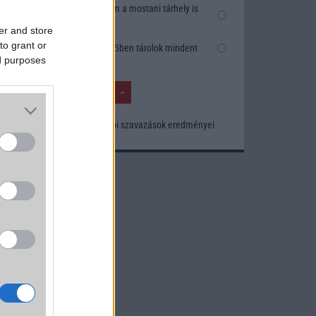
Nem, nekem a mostani tárhely is
elég
er and store
to grant or
Inkább felhőben tárolok mindent
ed purposes
Korábbi szavazások eredményei