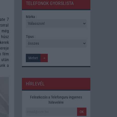
TELEFONOK GYORSLISTA
Márka :
ate 7
zorral
t még
 húsz
Tipus :
kerek
ereje
n fém
 után
unk a
HÍRLEVÉL
Feliratkozás a Telefonguru ingyenes
hírlevelére
OK