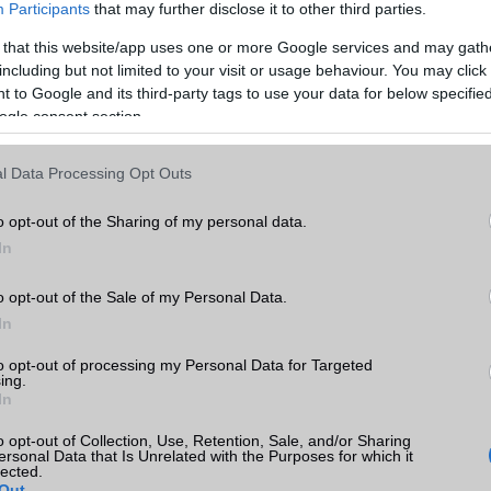
Participants
that may further disclose it to other third parties.
 that this website/app uses one or more Google services and may gath
including but not limited to your visit or usage behaviour. You may click 
 to Google and its third-party tags to use your data for below specifi
ogle consent section.
l Data Processing Opt Outs
o opt-out of the Sharing of my personal data.
In
ó linkek:
o opt-out of the Sale of my Personal Data.
In
to opt-out of processing my Personal Data for Targeted
ing.
d Mate 7 teszt
In
o opt-out of Collection, Use, Retention, Sale, and/or Sharing
ersonal Data that Is Unrelated with the Purposes for which it
lected.
Out