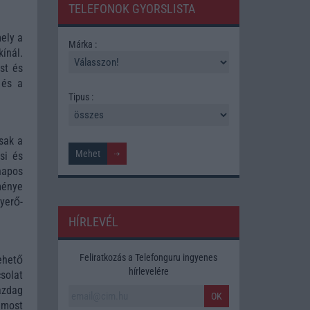
TELEFONOK GYORSLISTA
mely a
Márka :
ínál.
st és
 és a
Tipus :
sak a
si és
napos
lménye
yerő-
HÍRLEVÉL
Feliratkozás a Telefonguru ingyenes
ehető
hírlevelére
solat
azdag
OK
 most