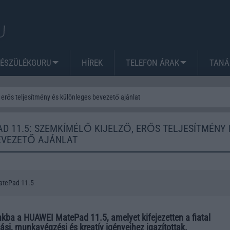
KÉSZÜLÉKGURU
HÍREK
TELEFON ÁRAK
TANÁ
erős teljesítmény és különleges bevezető ajánlat
D 11.5: SZEMKÍMÉLŐ KIJELZŐ, ERŐS TELJESÍTMÉNY 
EVEZETŐ AJÁNLAT
atePad 11.5
kba a HUAWEI MatePad 11.5, amelyet kifejezetten a fiatal
ási, munkavégzési és kreatív igényeihez igazítottak.