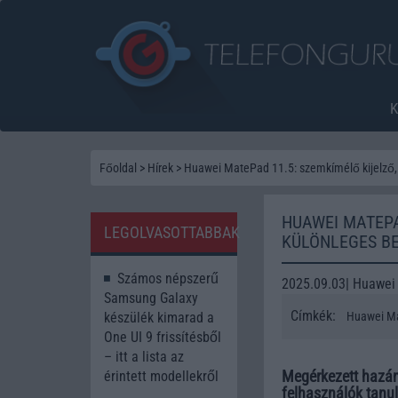
Főoldal
>
Hírek
>
Huawei MatePad 11.5: szemkímélő kijelző, 
HUAWEI MATEPA
LEGOLVASOTTABBAK
KÜLÖNLEGES B
Számos népszerű
2025.09.03| Huawei
Samsung Galaxy
Címkék:
készülék kimarad a
Huawei M
One UI 9 frissítésből
– itt a lista az
Megérkezett hazán
érintett modellekről
felhasználók tanul