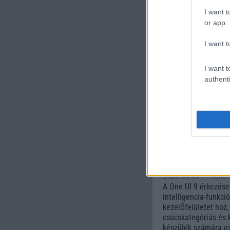
I want t
or app.
I want t
Euro Gs
I want t
112.000 Ft 
authenti
Számo
Galaxy
One UI 
lista a
2026.06.30
| Phone
A One UI 9 érkezése
intelligencia-funkci
kezelőfelületet hoz
csúcskategóriás és 
készülék számára ez