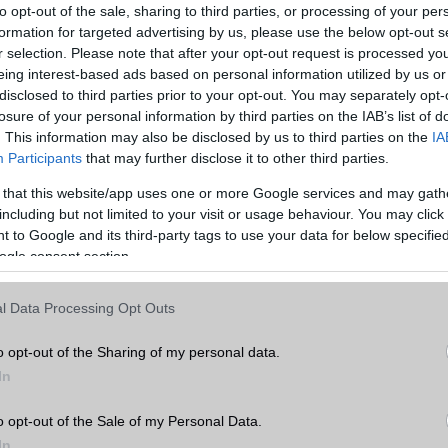
to opt-out of the sale, sharing to third parties, or processing of your per
formation for targeted advertising by us, please use the below opt-out s
r selection. Please note that after your opt-out request is processed y
eing interest-based ads based on personal information utilized by us or
disclosed to third parties prior to your opt-out. You may separately opt-
losure of your personal information by third parties on the IAB’s list of
osszú üzemidő
. This information may also be disclosed by us to third parties on the
IA
0 mAh-s akkumulátora akár 14 órás videózást is kibír, a 40
Participants
that may further disclose it to other third parties.
önhetően pedig rövid idő alatt újra használatra kész. A továbbfejles
 that this website/app uses one or more Google services and may gath
al hatékonyabb, így a többfeladatos munkavégzés sem jelent akadál
including but not limited to your visit or usage behaviour. You may click 
ndszer és a Huawei saját Histen 9.0 technológiája pedig leny
 to Google and its third-party tags to use your data for below specifi
t.
ogle consent section.
ább legfrissebb híreink között!
l Data Processing Opt Outs
1.5 tablet 2025. szeptember 1-től kapható 139.900 Ft-os ajánlott 
o opt-out of the Sharing of my personal data.
MediaMarktban szeptemberben 15.000 forintos kuponnal is elérhet
In
s kínálatában pedig szintén tokkal és kuponkedvezménnyel vásáro
o opt-out of the Sale of my Personal Data.
ber 8-án indítja el hazai webáruházát, ahol a készülék 1
In