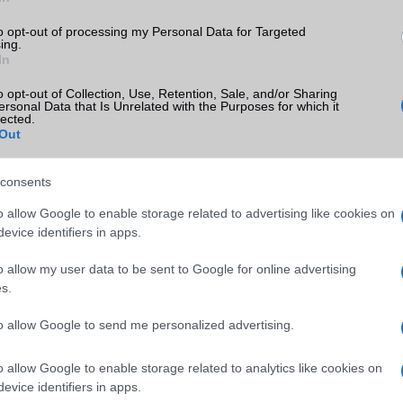
ándék tokkal rendelhető, valamint féláron vásárolható hozzá stylus 
to opt-out of processing my Personal Data for Targeted
opban lesz elérhető a tablet–billentyűzet csomag is, amely szept
ing.
s kedvezménnyel kínálják majd.
In
o opt-out of Collection, Use, Retention, Sale, and/or Sharing
ersonal Data that Is Unrelated with the Purposes for which it
lected.
Out
consents
o allow Google to enable storage related to advertising like cookies on
evice identifiers in apps.
o allow my user data to be sent to Google for online advertising
s.
SM kiemelt ajánlatok
to allow Google to send me personalized advertising.
xy A56
Samsung Galaxy S25
Samsung Galaxy S26 Ultr
o allow Google to enable storage related to analytics like cookies on
evice identifiers in apps.