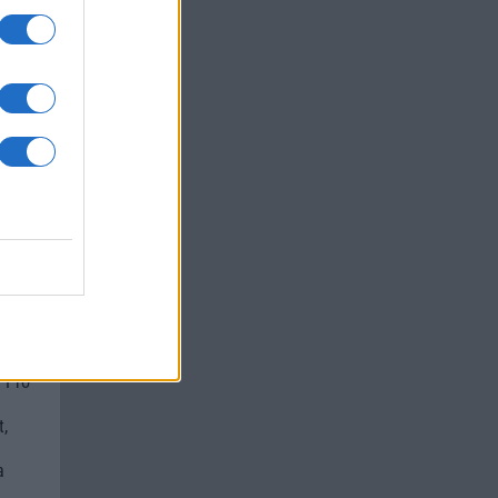
um -
az
okról
 Pro
t,
a