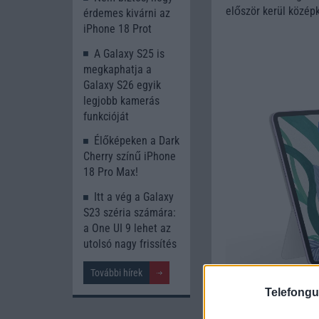
először kerül közép
érdemes kivárni az
iPhone 18 Prot
A Galaxy S25 is
megkaphatja a
Galaxy S26 egyik
legjobb kamerás
funkcióját
Élőképeken a Dark
Cherry színű iPhone
18 Pro Max!
Itt a vég a Galaxy
S23 széria számára:
a One UI 9 lehet az
utolsó nagy frissítés
További hírek
Telefongu