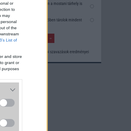
sonal or
Nem, nekem a mostani tárhely is
elég
ection to
ou may
Inkább felhőben tárolok mindent
 personal
out of the
 downstream
B’s List of
 W-os
ztett
Korábbi szavazások eredményei
er and store
yt. A
to grant or
űgöző
ed purposes
áron,
ő, az
lható
5%-os