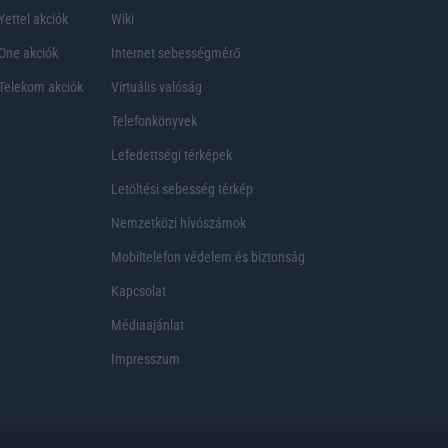
Yettel akciók
Wiki
One akciók
Internet sebességmérő
Telekom akciók
Virtuális valóság
Telefonkönyvek
Lefedettségi térképek
Letöltési sebesség térkép
Nemzetközi hívószámok
Mobiltelefon védelem és biztonság
Kapcsolat
Médiaajánlat
Impresszum