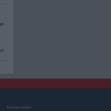
kan
xel
Kövessen minket!