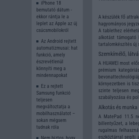
iPhone 18
bemutató dátum -
ekkor rántja le a
A készülék fő attra
leplet az Apple az új
hagyományos jegyzet
csúcsmobilokról
A tablethez elérhet
alkotást támogató
Az Android rejtett
tartalomkészítés új 
automatizmusai: hat
Szemkímélő, látvá
funkció, amely
észrevétlenül
A HUAWEI most elősz
könnyíti meg a
prémium kategóriás
mindennapokat
bevonattechnológi
környezetben is tis
Ez a rejtett
szinte teljesen meg
Samsung funkció
szabályozása és pol
teljesen
megváltoztatja a
Alkotás és munka
mobilhasználatot –
A MatePad 11.5 ne
sokan mégsem
billentyűzet, a leb
tudnak róla
rugalmas felhasznál
eszköztárral segíti
Nem biztos, hogy