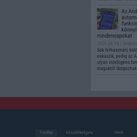
Az Andr
automa
funkci
könnyí
mindennapokat
2026.06.14
| Androi
Sok felhasználó kül
esküszik, pedig az 
olyan intelligens fu
maguktól dolgoznak 
Főoldal
Készülékekguru
Hirek