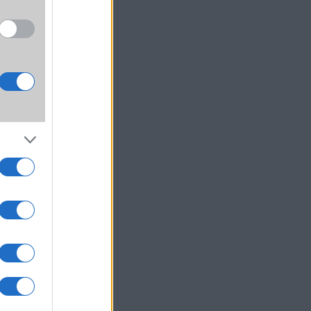
toll.
ember
a