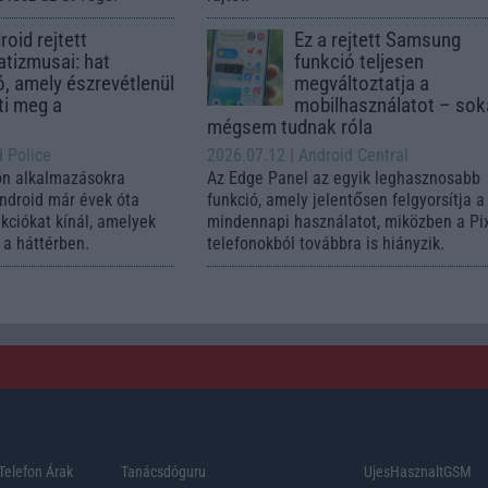
oid rejtett
Ez a rejtett Samsung
tizmusai: hat
funkció teljesen
ó, amely észrevétlenül
megváltoztatja a
ti meg a
mobilhasználatot – so
mégsem tudnak róla
d Police
2026.07.12
| Android Central
ön alkalmazásokra
Az Edge Panel az egyik leghasznosabb
Android már évek óta
funkció, amely jelentősen felgyorsítja a
nkciókat kínál, amelyek
mindennapi használatot, miközben a Pi
a háttérben.
telefonokból továbbra is hiányzik.
Telefon Árak
Tanácsdóguru
UjesHasznaltGSM