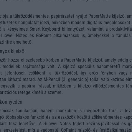
kciója a tükröződésmentes, papírérzetet nyújtó PaperMatte kijelző, a
füzetek hangulatát idézi, miközben modern digitális megoldásokat k
ő a kényelmes Smart Keyboard billentyűzet, valamint a produktivitá
 Huawei Notes és GoPaint alkalmazások is, amelyekkel a tanulás
szintre emelhető.
nyos kijelző
ör hozza el szélesebb körben a PaperMatte kijelzőt, amely eddig c
 modellek sajátossága volt. A kijelző speciális nanoméretű mará
ája jelentősen csökkenti a tükröződést, így erős fényben vagy 
ztán látható marad. Az M-Pencil (3. generáció) tollal való kézírás é
egyezik a papírra írással, miközben a kijelző villódzásmentes fén
arizációs rétege kíméli a szemet.
 könnyedén
mcsak tanulásban, hanem munkában is megbízható társ: a lev
egő többablakos funkció és az eszközök közötti zökkenőmentes kapc
ást tesz lehetővé. A Huawei Notes fejlett kézírás-javítással és g
 a jegyzetelést, míg a vadonatúj GoPaint rajzoló- és festőalkalmazás