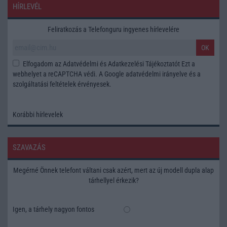
HÍRLEVÉL
Feliratkozás a Telefonguru ingyenes hírlevelére
OK
Elfogadom az
Adatvédelmi és Adatkezelési Tájékoztatót
Ezt a
webhelyet a reCAPTCHA védi. A Google
adatvédelmi irányelve
és a
szolgáltatási feltételek
érvényesek.
Korábbi hírlevelek
SZAVAZÁS
Megérné Önnek telefont váltani csak azért, mert az új modell dupla alap
tárhellyel érkezik?
Igen, a tárhely nagyon fontos