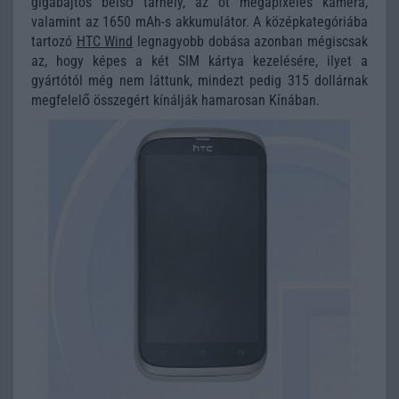
gigabájtos belső tárhely, az öt megapixeles kamera,
valamint az 1650 mAh-s akkumulátor. A középkategóriába
tartozó
HTC Wind
legnagyobb dobása azonban mégiscsak
az, hogy képes a két SIM kártya kezelésére, ilyet a
gyártótól még nem láttunk, mindezt pedig 315 dollárnak
megfelelő összegért kínálják hamarosan Kínában.