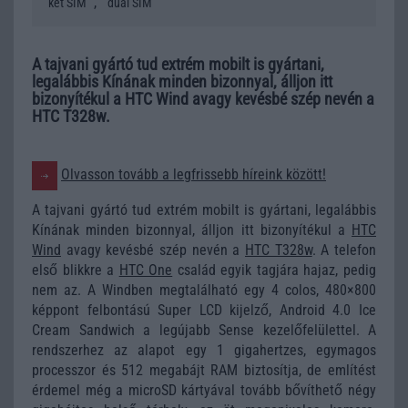
,
két SIM
dual SIM
A tajvani gyártó tud extrém mobilt is gyártani,
legalábbis Kínának minden bizonnyal, álljon itt
bizonyítékul a HTC Wind avagy kevésbé szép nevén a
HTC T328w.
Olvasson tovább a legfrissebb híreink között!
A tajvani gyártó tud extrém mobilt is gyártani, legalábbis
Kínának minden bizonnyal, álljon itt bizonyítékul a
HTC
Wind
avagy kevésbé szép nevén a
HTC T328w
. A telefon
első blikkre a
HTC One
család egyik tagjára hajaz, pedig
nem az. A Windben megtalálható egy 4 colos, 480×800
képpont felbontású Super LCD kijelző, Android 4.0 Ice
Cream Sandwich a legújabb Sense kezelőfelülettel. A
rendszerhez az alapot egy 1 gigahertzes, egymagos
processzor és 512 megabájt RAM biztosítja, de említést
érdemel még a microSD kártyával tovább bővíthető négy