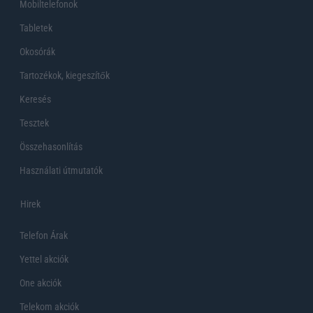
Mobiltelefonok
Tabletek
Okosórák
Tartozékok, kiegeszítők
Keresés
Tesztek
Összehasonlítás
Használati útmutatók
Hirek
Telefon Árak
Yettel akciók
One akciók
Telekom akciók