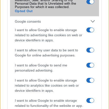
Retention, Sale, and/or Sharing of my
amelyek maguktól dolgoznak a háttérben.
Personal Data that Is Unrelated with the
Purposes for which it was collected.
Opted Out
Ez a rejtett Samsung funkció teljesen
megváltoztatja a mobilhasználatot –
Google consents
sokan mégsem tudnak róla
2026.07.12
| Android Central
I want to allow Google to enable storage
Az Edge Panel az egyik leghasznosabb funkció, amely
related to advertising like cookies on web or
jelentősen felgyorsítja a mindennapi használatot,
device identifiers in apps.
miközben a Pixel telefonokból továbbra is hiányzik.
I want to allow my user data to be sent to
Google for online advertising purposes.
I want to allow Google to send me
personalized advertising.
KAPCSOLÓDÓ HÍREK
I want to allow Google to enable storage
related to analytics like cookies on web or
HTC Wildfire C: olcsó ICS
device identifiers in apps.
Itt a HTC Desire C: olcsó ICS
I want to allow Google to enable storage
Lebukott a HTC Ville C
related to functionality of the website or app.