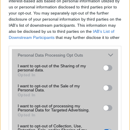
interest-based ads based on personal information utilized by
2026.06.30
| Phone Arena
us or personal information disclosed to third parties prior to
A One UI 9 érkezése új mesterséges intelligencia-
your opt-out. You may separately opt-out of the further
funkciókat és továbbfejlesztett kezelőfelületet hoz,
disclosure of your personal information by third parties on the
azonban több korábbi csúcskategóriás és középkategóriás
IAB’s list of downstream participants. This information may
Galaxy készülék számára ez lesz az út vége.
also be disclosed by us to third parties on the
IAB’s List of
Downstream Participants
that may further disclose it to other
iPhone 18 bemutató dátum - ekkor
third parties.
rántja le a leplet az Apple az új
csúcsmobilokról
Please note that this website/app uses one or more Google
Personal Data Processing Opt Outs
2026.06.29
| Phone Arena
services and may gather and store information including but
A szeptemberi eseményen az iPhone 18 Pro modellek
not limited to your visit or usage behaviour. You may click to
I want to opt-out of the Sharing of my
personal data.
mellett a régóta pletykált hajlítható iPhone Ultra is
grant or deny consent to Google and its third-party tags to
Opted In
bemutatkozhat, miközben az áremelésekről szóló
use your data for below specified purposes in below Google
találgatások továbbra is beárnyékolják a rajtot.
consent section.
I want to opt-out of the Sale of my
Personal Data.
Az Android rejtett automatizmusai: hat
Opted In
funkció, amely észrevétlenül könnyíti
meg a mindennapokat
I want to opt-out of processing my
Personal Data for Targeted Advertising.
2026.06.14
| Android Police
Opted In
Sok felhasználó külön alkalmazásokra esküszik, pedig az
Android már évek óta olyan intelligens funkciókat kínál,
I want to opt-out of Collection, Use,