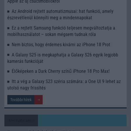
Apple az új csúcsmobilokról
Az Android rejtett automatizmusai: hat funkció, amely
észrevétlenül könnyíti meg a mindennapokat
Ez a rejtett Samsung funkció teljesen megváltoztatja a
mobilhasználatot – sokan mégsem tudnak róla
Nem biztos, hogy érdemes kivárni az iPhone 18 Prot
A Galaxy S25 is megkaphatja a Galaxy S26 egyik legjobb
kamerás funkcióját
Élőképeken a Dark Cherry színű iPhone 18 Pro Max!
Itt a vég a Galaxy S23 széria számára: a One UI 9 lehet az
utolsó nagy frissítés
További hírek
Mennyibe kerül