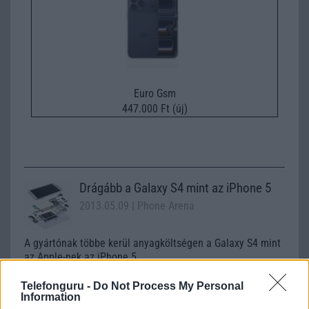
Euro Gsm
447.000 Ft (új)
Drágább a Galaxy S4 mint az iPhone 5
2013.05.09
| Phone Arena
A gyártónak többe kerül anyagköltségen a Galaxy S4 mint
az Apple-nek az iPhone 5.
Telefonguru -
Do Not Process My Personal
Information