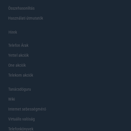
Összehasonlítás
Használati útmutatók
Hirek
Telefon Árak
Yettel akciók
One akciók
Telekom akciók
Tanácsdóguru
Wiki
Internet sebességmérő
Virtuális valóság
Telefonkönyvek