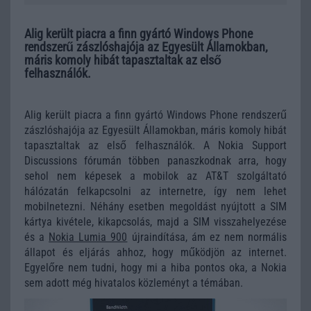
Alig került piacra a finn gyártó Windows Phone
rendszerű zászlóshajója az Egyesült Államokban,
máris komoly hibát tapasztaltak az első
felhasználók.
Alig került piacra a finn gyártó Windows Phone rendszerű
zászlóshajója az Egyesült Államokban, máris komoly hibát
tapasztaltak az első felhasználók. A Nokia Support
Discussions fórumán többen panaszkodnak arra, hogy
sehol nem képesek a mobilok az AT&T szolgáltató
hálózatán felkapcsolni az internetre, így nem lehet
mobilnetezni. Néhány esetben megoldást nyújtott a SIM
kártya kivétele, kikapcsolás, majd a SIM visszahelyezése
és a
Nokia Lumia 900
újraindítása, ám ez nem normális
állapot és eljárás ahhoz, hogy működjön az internet.
Egyelőre nem tudni, hogy mi a hiba pontos oka, a Nokia
sem adott még hivatalos közleményt a témában.