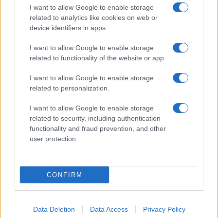
Nokia Amber: elkezdődött!
I want to allow Google to enable storage
related to analytics like cookies on web or
További hírek
device identifiers in apps.
I want to allow Google to enable storage
related to functionality of the website or app.
LEGOLVASOTTABBAK
I want to allow Google to enable storage
related to personalization.
Számos népszerű Samsung Galaxy készülék kimarad a One
UI 9 frissítésből – itt a lista az érintett modellekről
I want to allow Google to enable storage
related to security, including authentication
iPhone 18 bemutató dátum - ekkor rántja le a leplet az
functionality and fraud prevention, and other
Apple az új csúcsmobilokról
user protection.
Az Android rejtett automatizmusai: hat funkció, amely
észrevétlenül könnyíti meg a mindennapokat
CONFIRM
Google Maps vs. Waze: A két navigációs óriás küzdelme a
telefonunkon
Ez a rejtett Samsung funkció teljesen megváltoztatja a
Data Deletion
Data Access
Privacy Policy
mobilhasználatot – sokan mégsem tudnak róla