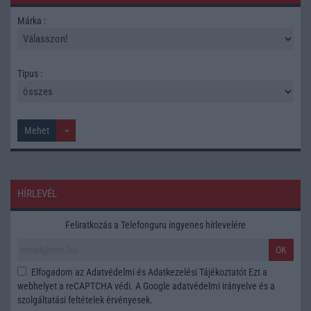
Márka :
Tipus :
HÍRLEVÉL
Feliratkozás a Telefonguru ingyenes hírlevelére
OK
Elfogadom az
Adatvédelmi és Adatkezelési Tájékoztatót
Ezt a
webhelyet a reCAPTCHA védi. A Google
adatvédelmi irányelve
és a
szolgáltatási feltételek
érvényesek.