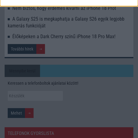
Nem biztos, hogy érdemes kivárni az iPhone 18 Prot
A Galaxy S25 is megkaphatja a Galaxy S26 egyik legjobb
kamerás funkcióját
Élőképeken a Dark Cherry színű iPhone 18 Pro Max!
További hírek
Mennyibe kerül
Keressen a telefonboltok ajánlatai között!
TELEFONOK GYORSLISTA