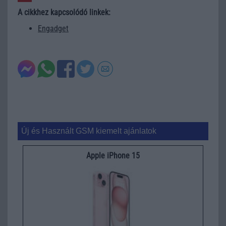
A cikkhez kapcsolódó linkek:
Engadget
Új és Használt GSM kiemelt ajánlatok
Apple iPhone 15