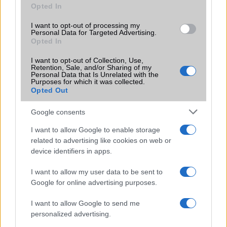
Opted In
lenti videótól, amin egy Oppo Finder mobillal vernek be
több szöget a fába.
I want to opt-out of processing my
Personal Data for Targeted Advertising.
Opted In
I want to opt-out of Collection, Use,
Retention, Sale, and/or Sharing of my
Personal Data that Is Unrelated with the
Purposes for which it was collected.
KAPCSOLÓDÓ HÍREK
Opted Out
Lumia élményt mindenkinek!
Google consents
Előrendelhető a Nokia Lumia 900
I want to allow Google to enable storage
related to advertising like cookies on web or
Nokia Lumia 900: napfényben a legolvashatóbb
device identifiers in apps.
Szöget lehet beverni az új Nokiával
I want to allow my user data to be sent to
Nokia Lumia 900: WP 7.5 Tangoval
Google for online advertising purposes.
WP8 olcsón: videón a Nokia Lumia 620
I want to allow Google to send me
personalized advertising.
Nokia: sárga újdonság jön szerdán