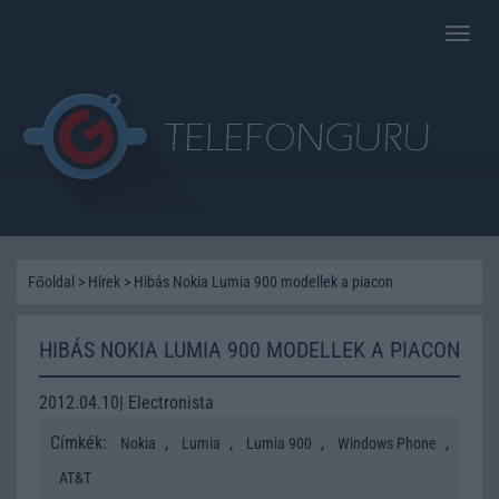
Toggle
naviga
Főoldal
>
Hírek
>
Hibás Nokia Lumia 900 modellek a piacon
HIBÁS NOKIA LUMIA 900 MODELLEK A PIACON
2012.04.10| Electronista
Címkék:
,
,
,
,
Nokia
Lumia
Lumia 900
Windows Phone
AT&T