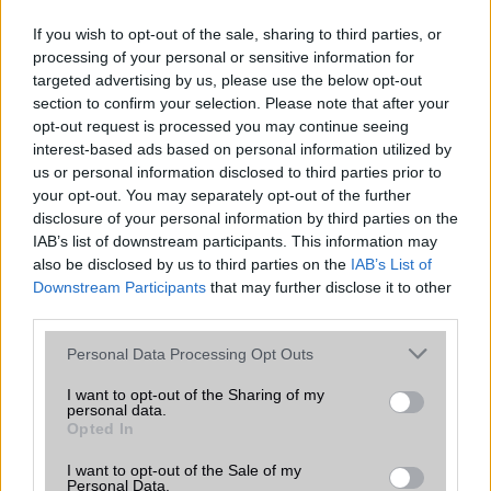
Nem az iPhone 5 a legnépszerűbb
mobil!
If you wish to opt-out of the sale, sharing to third parties, or
2012.12.04
| Phone Arena
processing of your personal or sensitive information for
targeted advertising by us, please use the below opt-out
Meglepő lehet, de Nagy-Britanniában nem az iPhone 5 a
section to confirm your selection. Please note that after your
legkeresettebb mobil, hanem a Samsung Galaxy S III.
opt-out request is processed you may continue seeing
interest-based ads based on personal information utilized by
us or personal information disclosed to third parties prior to
your opt-out. You may separately opt-out of the further
Elindult a Windows Phone 7.8 frissítés
disclosure of your personal information by third parties on the
2012.12.17
| Nokia Power User
IAB’s list of downstream participants. This information may
also be disclosed by us to third parties on the
IAB’s List of
Downstream Participants
that may further disclose it to other
A Windows Phone blog információi szerint elindult a finn
third parties.
gyártó WP 7.8 frissítési sorozata, elsőként a Nokia Lumia
800 kapja meg a szoftverfrissítést.
Please note that this website/app uses one or more Google
Personal Data Processing Opt Outs
services and may gather and store information including but
not limited to your visit or usage behaviour. You may click to
I want to opt-out of the Sharing of my
Újabb idióta nézte csúcsmobilját
personal data.
grant or deny consent to Google and its third-party tags to
kalapácsnak
Opted In
use your data for below specified purposes in below Google
2012.07.18
| Phone Arena
consent section.
I want to opt-out of the Sale of my
Personal Data.
Az igazi mobilfanatikusok biztosan agyérgörcsöt kapnak a