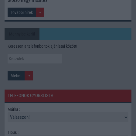
utolsó nagy frissítés
További hírek
Mennyibe kerül
Keressen a telefonboltok ajánlatai között!
TELEFONOK GYORSLISTA
Márka :
Tipus :