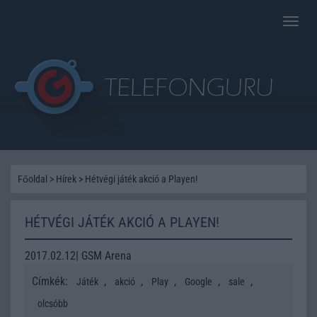
Toggle
naviga
Főoldal
>
Hírek
>
Hétvégi játék akció a Playen!
HÉTVÉGI JÁTÉK AKCIÓ A PLAYEN!
2017.02.12| GSM Arena
Címkék:
,
,
,
,
,
Játék
akció
Play
Google
sale
olcsóbb