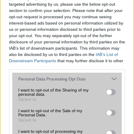
bemutatkozhat, miközben az áremelésekről szóló
targeted advertising by us, please use the below opt-out
találgatások továbbra is beárnyékolják a rajtot.
section to confirm your selection. Please note that after your
opt-out request is processed you may continue seeing
Az Android rejtett automatizmusai: hat
interest-based ads based on personal information utilized by
funkció, amely észrevétlenül könnyíti
us or personal information disclosed to third parties prior to
meg a mindennapokat
your opt-out. You may separately opt-out of the further
2026.06.14
| Android Police
disclosure of your personal information by third parties on the
Sok felhasználó külön alkalmazásokra esküszik, pedig az
IAB’s list of downstream participants. This information may
Android már évek óta olyan intelligens funkciókat kínál,
also be disclosed by us to third parties on the
IAB’s List of
amelyek maguktól dolgoznak a háttérben.
Downstream Participants
that may further disclose it to other
third parties.
Ez a rejtett Samsung funkció teljesen
Please note that this website/app uses one or more Google
Personal Data Processing Opt Outs
megváltoztatja a mobilhasználatot –
services and may gather and store information including but
sokan mégsem tudnak róla
not limited to your visit or usage behaviour. You may click to
I want to opt-out of the Sharing of my
2026.07.12
| Android Central
personal data.
grant or deny consent to Google and its third-party tags to
Opted In
Az Edge Panel az egyik leghasznosabb funkció, amely
use your data for below specified purposes in below Google
jelentősen felgyorsítja a mindennapi használatot,
consent section.
I want to opt-out of the Sale of my
miközben a Pixel telefonokból továbbra is hiányzik.
Personal Data.
Opted In
I want to opt-out of processing my