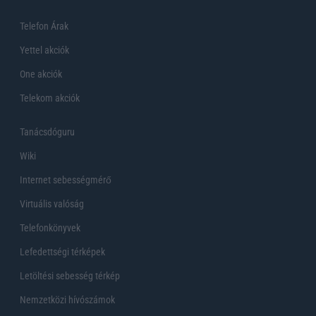
Telefon Árak
Yettel akciók
One akciók
Telekom akciók
Tanácsdóguru
Wiki
Internet sebességmérő
Virtuális valóság
Telefonkönyvek
Lefedettségi térképek
Letöltési sebesség térkép
Nemzetközi hívószámok