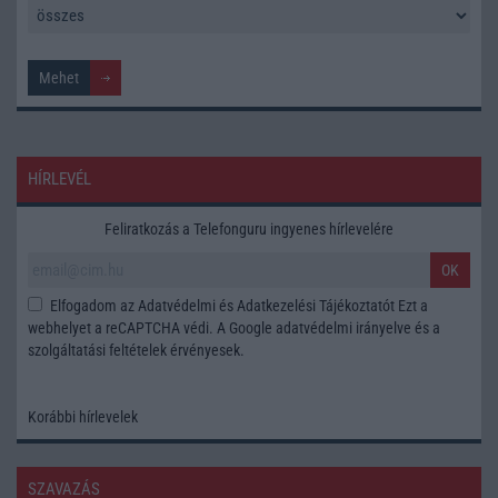
HÍRLEVÉL
Feliratkozás a Telefonguru ingyenes hírlevelére
OK
Elfogadom az
Adatvédelmi és Adatkezelési Tájékoztatót
Ezt a
webhelyet a reCAPTCHA védi. A Google
adatvédelmi irányelve
és a
szolgáltatási feltételek
érvényesek.
Korábbi hírlevelek
SZAVAZÁS