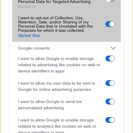
Personal Data for Targeted Advertising.
Opted In
KAPCSOLÓDÓ HÍREK
I want to opt-out of Collection, Use,
Retention, Sale, and/or Sharing of my
Personal Data that Is Unrelated with the
Google Play nyári akció: tölts le fillérekért!
Purposes for which it was collected.
Opted Out
Google Play: hétszázezer app
Google consents
Ingress: játssz a valóságban, indulj!
I want to allow Google to enable storage
Nem reklámozott Google Play akció, csapjatok le rá!
related to advertising like cookies on web or
1 éves a Google Play: meglepetések és ingyen játékok
device identifiers in apps.
A Google Play is Black Friday-t tart!
I want to allow my user data to be sent to
Google for online advertising purposes.
Google Play: szavazz a legjobbra!
I want to allow Google to send me
Karácsonyi app sale
personalized advertising.
További hírek
I want to allow Google to enable storage
related to analytics like cookies on web or
device identifiers in apps.