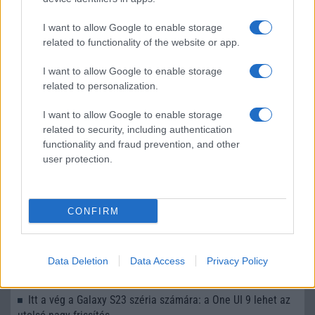
LEGOLVASOTTABBAK
I want to allow Google to enable storage
related to functionality of the website or app.
Számos népszerű Samsung Galaxy készülék kimarad a One
UI 9 frissítésből – itt a lista az érintett modellekről
I want to allow Google to enable storage
related to personalization.
iPhone 18 bemutató dátum - ekkor rántja le a leplet az
Apple az új csúcsmobilokról
I want to allow Google to enable storage
related to security, including authentication
Az Android rejtett automatizmusai: hat funkció, amely
functionality and fraud prevention, and other
észrevétlenül könnyíti meg a mindennapokat
user protection.
Ez a rejtett Samsung funkció teljesen megváltoztatja a
mobilhasználatot – sokan mégsem tudnak róla
Nem biztos, hogy érdemes kivárni az iPhone 18 Prot
CONFIRM
A Galaxy S25 is megkaphatja a Galaxy S26 egyik legjobb
kamerás funkcióját
Data Deletion
Data Access
Privacy Policy
Élőképeken a Dark Cherry színű iPhone 18 Pro Max!
Itt a vég a Galaxy S23 széria számára: a One UI 9 lehet az