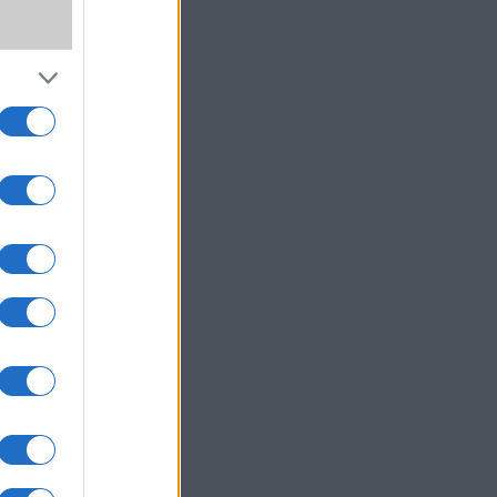
a
um -