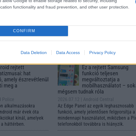
o allow Google to enable storage related to security, including
 készülék kimarad a
ekkor rántja le a leplet 
cation functionality and fraud prevention, and other user protection.
9 frissítésből – itt a
Apple az új csúcsmobil
z érintett modellekről
2026.06.29
| Phone Arena
 Arena
A szeptemberi eseményen az iPhone 18
 új mesterséges
modellek mellett a régóta pletykált
CONFIRM
ókat és továbbfejlesztett
hajlítható iPhone Ultra is bemutatkozha
, azonban több korábbi
miközben az áremelésekről szóló
középkategóriás Galaxy
találgatások továbbra is beárnyékolják 
Data Deletion
Data Access
Privacy Policy
 lesz az út vége.
rajtot.
oid rejtett
Ez a rejtett Samsung
tizmusai: hat
funkció teljesen
ó, amely észrevétlenül
megváltoztatja a
ti meg a
mobilhasználatot – so
mégsem tudnak róla
d Police
2026.07.12
| Android Central
ön alkalmazásokra
Az Edge Panel az egyik leghasznosabb
Android már évek óta
funkció, amely jelentősen felgyorsítja a
nkciókat kínál, amelyek
mindennapi használatot, miközben a Pi
a háttérben.
telefonokból továbbra is hiányzik.