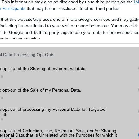
. This information may also be disclosed by us to third parties on the
IA
7 Pro várhatóan nem tér el látványosan a 16 Pro modelltől. A k
Participants
that may further disclose it to other third parties.
 lehet, de a készülék összhatása továbbra is az ismert formai vi
nban előrevetíti, hogy az igazi nagy dobás az Apple részéről 202
 that this website/app uses one or more Google services and may gath
0. évfordulójára időzítve. Akkorra várható:
including but not limited to your visit or usage behaviour. You may click 
 to Google and its third-party tags to use your data for below specifi
ható (foldable) iPhone, valamint
ogle consent section.
j Pro modell”.
l Data Processing Opt Outs
o opt-out of the Sharing of my personal data.
a Telefonguru legfrissebb híreiért!
In
ó linkek:
o opt-out of the Sale of my Personal Data.
In
to opt-out of processing my Personal Data for Targeted
ing.
In
o opt-out of Collection, Use, Retention, Sale, and/or Sharing
ersonal Data that Is Unrelated with the Purposes for which it