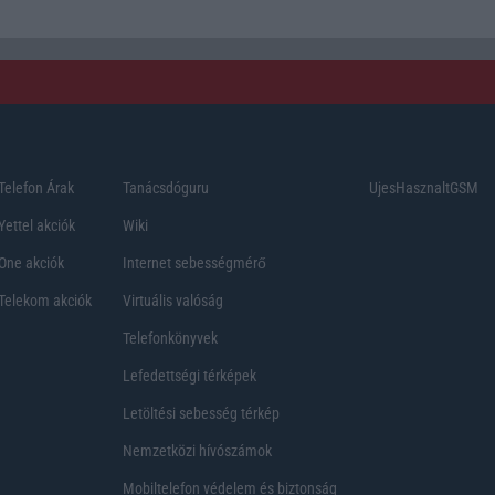
Telefon Árak
Tanácsdóguru
UjesHasznaltGSM
Yettel akciók
Wiki
One akciók
Internet sebességmérő
Telekom akciók
Virtuális valóság
Telefonkönyvek
Lefedettségi térképek
Letöltési sebesség térkép
Nemzetközi hívószámok
Mobiltelefon védelem és biztonság