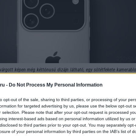
várgott képen még kéttónusú dizájn látható, egy sötétfekete kamerabl
 tetején.
Ezek, mint az interneten található sok render, nem mut
tó.
Az iPhone 17 Pro-nak nem lesz kéttónusú hátlapja, azt az inform
ru -
Do Not Process My Personal Information
erülete ugyanolyan színű lesz, mint a készülék többi része.
Ez az 
ési változtatásairól szól: az iPhone 17 Pro nem jelent jelentős elté
to opt-out of the sale, sharing to third parties, or processing of your per
." – írja Gurman.
formation for targeted advertising by us, please use the below opt-out s
r selection. Please note that after your opt-out request is processed y
 hogy az Apple inkább fokozatos, apróbb dizájnváltozásokat eszk
eing interest-based ads based on personal information utilized by us or
jdonságokat vezetne be.
disclosed to third parties prior to your opt-out. You may separately opt-
lépések most, nagyobbak később
losure of your personal information by third parties on the IAB’s list of