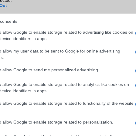
lected.
Out
SM kiemelt ajánlatok
consents
o allow Google to enable storage related to advertising like cookies on
xy S26
Samsung Galaxy S26
Samsung Galaxy S26 Ultr
evice identifiers in apps.
o allow my user data to be sent to Google for online advertising
s.
to allow Google to send me personalized advertising.
o allow Google to enable storage related to analytics like cookies on
evice identifiers in apps.
m
Nelly GSM
Nelly GSM
(új)
245.000 Ft (új)
350.000 Ft (új)
o allow Google to enable storage related to functionality of the website
o allow Google to enable storage related to personalization.
s népszerű Samsung
iPhone 18 bemutató dát