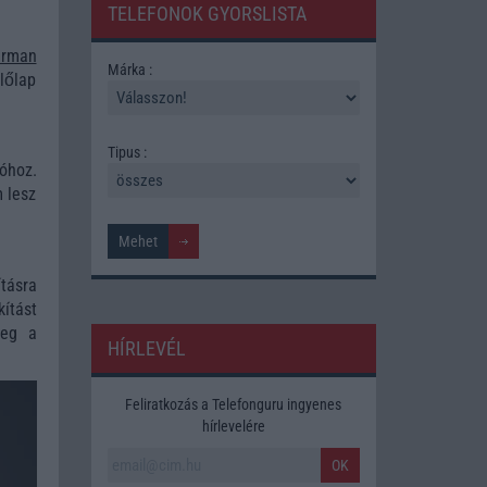
TELEFONOK GYORSLISTA
urman
Márka :
lőlap
Tipus :
óhoz.
 lesz
tásra
ítást
meg a
HÍRLEVÉL
Feliratkozás a Telefonguru ingyenes
hírlevelére
OK