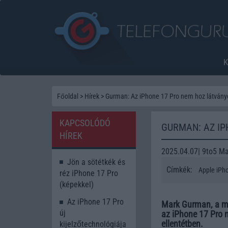
Főoldal
>
Hírek
>
Gurman: Az iPhone 17 Pro nem hoz látványo
KAPCSOLÓDÓ
GURMAN: AZ IP
HÍREK
2025.04.07| 9to5 M
Jön a sötétkék és
Címkék:
Apple iPh
réz iPhone 17 Pro
(képekkel)
Az iPhone 17 Pro
Mark Gurman, a me
új
az iPhone 17 Pro n
ellentétben.
kijelzőtechnológiája