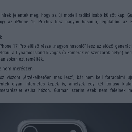
 hírek jelentek meg, hogy az új modell radikálisabb külsőt kap,
G
hogy az iPhone 16 Pro-hoz lesz nagyon hasonló, legalábbis az e
ik
Phone 17 Pro elülső része „nagyon hasonló” lesz az előző generáci
például a Dynamic Island kivágás (a kamerák és szenzorok helye) nem
ban sokan ezt remélték.
 de nem merészen
sz viszont „érzékelhetően más lesz”, bár nem kell forradalmi újí
entek olyan internetes képek is, amelyek egy két tónusú kialak
amerarészlet ezüst házon. Gurman szerint ezek nem felelnek 