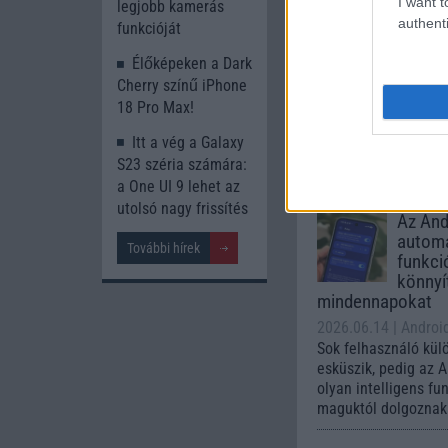
I want t
legjobb kamerás
Galaxy
authenti
funkcióját
One UI 
lista a
Élőképeken a Dark
2026.06.30
| Phone
Cherry színű iPhone
A One UI 9 érkezése
18 Pro Max!
intelligencia-funkci
kezelőfelületet hoz
Itt a vég a Galaxy
csúcskategóriás és 
S23 széria számára:
készülék számára ez
a One UI 9 lehet az
utolsó nagy frissítés
Az Andr
automa
További hírek
funkci
könnyí
mindennapokat
2026.06.14
| Androi
Sok felhasználó kül
esküszik, pedig az 
olyan intelligens fu
maguktól dolgoznak 