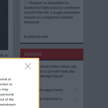
Elfogadom az
Adatvédelmi és
Adatkezelési Tájékoztatót
Ezt a webhelyet
a reCAPTCHA védi. A Google
adatvédelmi
irányelve
és a
szolgáltatási feltételek
érvényesek.
Korábbi hírlevelek
SZAVAZÁS
okk az
atják
ációt
Megérné Önnek telefont váltani csak
Apple
azért, mert az új modell dupla alap
rést a
tárhellyel érkezik?
sonal or
ection to
ou may
özöl,
Igen, a tárhely nagyon fontos
 personal
Talán, ha más fejlesztések is
out of the
vannak
 downstream