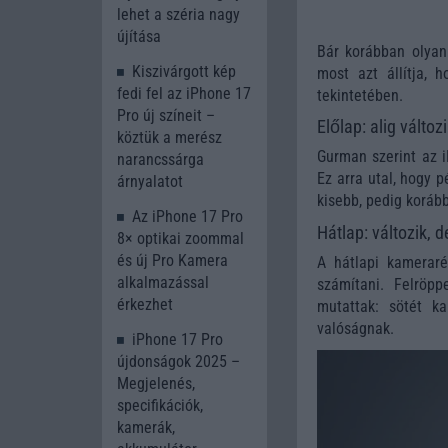
lehet a széria nagy
újítása
Bár korábban olyan
Kiszivárgott kép
most azt állítja, 
fedi fel az iPhone 17
tekintetében.
Pro új színeit –
Előlap: alig változ
köztük a merész
Gurman szerint az i
narancssárga
Ez arra utal, hogy 
árnyalatot
kisebb, pedig koráb
Az iPhone 17 Pro
Hátlap: változik,
8× optikai zoommal
és új Pro Kamera
A hátlapi kameraré
alkalmazással
számítani. Felröpp
érkezhet
mutattak: sötét k
valóságnak.
iPhone 17 Pro
újdonságok 2025 –
Megjelenés,
specifikációk,
kamerák,