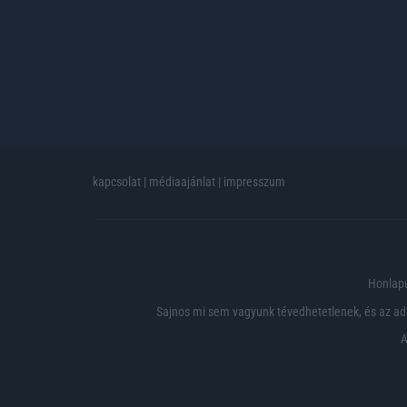
kapcsolat
|
médiaajánlat
|
impresszum
Honlapu
Sajnos mi sem vagyunk tévedhetetlenek, és az ada
A