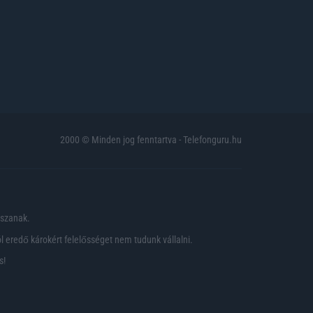
2000 © Minden jog fenntartva - Telefonguru.hu
pszanak.
 eredő károkért felelősséget nem tudunk vállalni.
s!