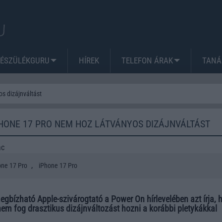
KÉSZÜLÉKGURU
HÍREK
TELEFON ÁRAK
TANÁ
s dizájnváltást
HONE 17 PRO NEM HOZ LÁTVÁNYOS DIZÁJNVÁLTÁST
ac
,
one 17 Pro
iPhone 17 Pro
gbízható Apple-szivárogtató a Power On hírlevelében azt írja, 
em fog drasztikus dizájnváltozást hozni a korábbi pletykákkal