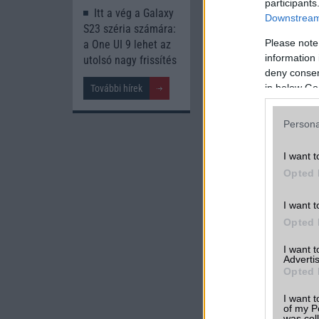
participants
Itt a vég a Galaxy
Downstream 
S23 széria számára:
Please note
a One UI 9 lehet az
information 
utolsó nagy frissítés
deny consent
in below Go
További hírek
Persona
I want t
Opted 
I want t
Opted 
I want 
Advertis
Opted 
I want t
of my P
was col