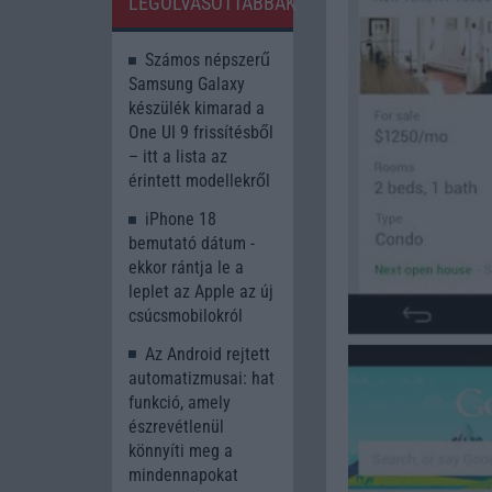
LEGOLVASOTTABBAK
Számos népszerű
Samsung Galaxy
készülék kimarad a
One UI 9 frissítésből
– itt a lista az
érintett modellekről
iPhone 18
bemutató dátum -
ekkor rántja le a
leplet az Apple az új
csúcsmobilokról
Az Android rejtett
automatizmusai: hat
funkció, amely
észrevétlenül
könnyíti meg a
mindennapokat