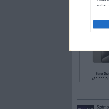
authenti
Új és Használt G
Apple iPhone 1
Euro Gs
489.000 Ft 
Számo