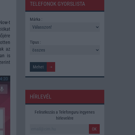
TELEFONOK GYORSLISTA
Márka :
 Now-t
iókat
őjére
otten
Tipus :
ak az
an is
zerint
HÍRLEVÉL
Feliratkozás a Telefonguru ingyenes
hírlevelére
OK