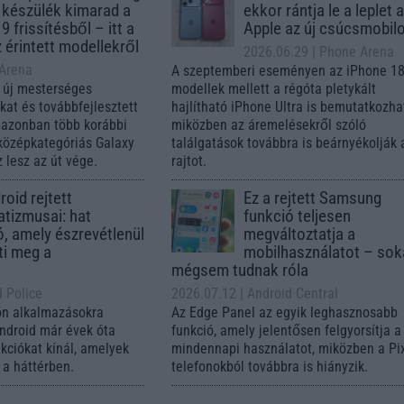
 készülék kimarad a
ekkor rántja le a leplet 
9 frissítésből – itt a
Apple az új csúcsmobil
z érintett modellekről
2026.06.29
| Phone Arena
 Arena
A szeptemberi eseményen az iPhone 18
 új mesterséges
modellek mellett a régóta pletykált
ókat és továbbfejlesztett
hajlítható iPhone Ultra is bemutatkozha
, azonban több korábbi
miközben az áremelésekről szóló
középkategóriás Galaxy
találgatások továbbra is beárnyékolják 
 lesz az út vége.
rajtot.
oid rejtett
Ez a rejtett Samsung
tizmusai: hat
funkció teljesen
ó, amely észrevétlenül
megváltoztatja a
ti meg a
mobilhasználatot – so
mégsem tudnak róla
d Police
2026.07.12
| Android Central
ön alkalmazásokra
Az Edge Panel az egyik leghasznosabb
Android már évek óta
funkció, amely jelentősen felgyorsítja a
nkciókat kínál, amelyek
mindennapi használatot, miközben a Pi
a háttérben.
telefonokból továbbra is hiányzik.