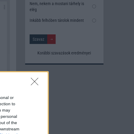
Nem, nekem a mostani tárhely is
elég
Inkább felhőben tárolok mindent
Korábbi szavazások eredményei
sonal or
ection to
ou may
 personal
out of the
 downstream