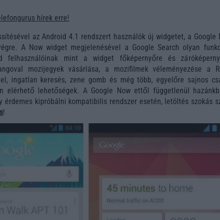
elefongurus hírek erre!
ssítésével az Android 4.1 rendszert használók új widgetet, a Google
 végre. A Now widget megjelenésével a Google Search olyan funkc
id felhasználóinak mint a widget főképernyőre és záróképerny
angoval mozijegyek vásárlása, a mozifilmek véleményezése a R
el, ingatlan keresés, zene gomb és még több, egyelőre sajnos cs
n elérhető lehetőségek. A Google Now ettől függetlenül hazánkb
gy érdemes kipróbálni kompatibilis rendszer esetén, letöltés szokás s
s
!