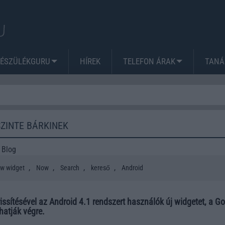
KÉSZÜLÉKGURU
HÍREK
TELEFON ÁRAK
TANÁ
ZINTE BÁRKINEK
 Blog
,
,
,
,
w widget
Now
Search
kereső
Android
issítésével az Android 4.1 rendszert használók új widgetet, a G
hatják végre.