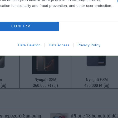
cation functionality and fraud prevention, and other user protection.
SM kiemelt ajánlatok
CONFIRM
7 Pro Max
Apple iPhone 16 Pro
Apple iPhone 17 Pro
Data Deletion
Data Access
Privacy Policy
m
Nyugati GSM
Nyugati GSM
(új)
360.000 Ft (új)
435.000 Ft (új)
s népszerű Samsung
iPhone 18 bemutató dát