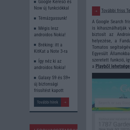
Google Kereső és
Now új funkciókkal
További friss T
Témázgassunk!
A Google Search fri
is kihasználhatják
Mégis lesz
biztosít az Andro
androidos Nokia!
helyezése, a Fand
Bréking: itt a
Tomatos segítségév
KitKat a Note 3-ra
Egyesült Államokba
szeretett funkció, í
Így néz ki az
a
Playből lehetsége
androidos Nokia!
Galaxy S9 és S9+
új biztonsági
frissítést kapott
További hírek