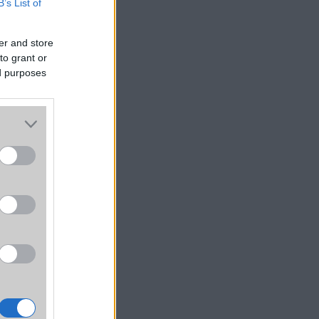
B’s List of
er and store
to grant or
ed purposes