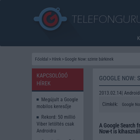
Főoldal
>
Hírek
>
Google Now: szinte bárkinek
KAPCSOLÓDÓ
GOOGLE NOW: S
HÍREK
2013.02.14| Android
Megújult a Google
Címkék:
Google No
mobilos keresője
Rekord: 50 millió
Viber letöltés csak
A Google Search fr
Androidra
Now-t is kihasznál