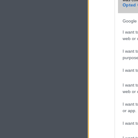
Opted 
Google 
I want t
web or d
I want t
purpose
I want 
A cikkhez kapcsolód
Android Blog
I want t
web or d
Play
I want t
or app.
I want t
I want t