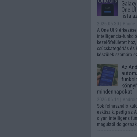
Galaxy
One UI 
lista a
2026.06.30
| Phone
A One UI 9 érkezése
intelligencia-funkci
kezelőfelületet hoz
csúcskategóriás és 
készülék számára ez
Az Andr
automa
funkci
könnyí
mindennapokat
2026.06.14
| Androi
Sok felhasználó kül
esküszik, pedig az 
olyan intelligens fu
maguktól dolgoznak 