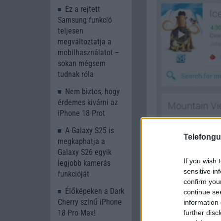
Ez a rejtett
Samsung funkció
teljesen
megváltoztatja a
mobilhasználatot –
sokan mégsem
tudnak róla
Nem biztos, hogy
érdemes kivárni az
iPhone 18 Prot
A Galaxy S25 is
Telefongu
megkaphatja a
Galaxy S26 egyik
If you wish 
legjobb kamerás
sensitive in
funkcióját
confirm you
Élőképeken a Dark
continue se
Cherry színű iPhone
information 
18 Pro Max!
further disc