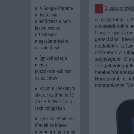
Olvasson tovább
A Google Chrome
új biztonsági
A nagyobbik dél-
ellenőrzése a nem
okostelefonokra é
kívánt webes
Google operációs 
értesítések
generációs inter
megszüntetésére
Sams
modellekre, a
összpontosít
nézhetnek a tulaj
Így változtatja
segítségével Olas
meg a
szolgáltatófügge
jelszókezelésünket
heteket/hónapoka
ez az újítás
Honeycomb is let
bemutatkozott Tab-
Vajon túl vékonyra
sikerül az iPhone 17
Air? – A divat ára a
technológiában
Ezek az iPhone-ok,
iPadek és Macek
már nem kapják meg