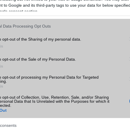
 to Google and its third-party tags to use your data for below specifi
ogle consent section.
l Data Processing Opt Outs
o opt-out of the Sharing of my personal data.
In
o opt-out of the Sale of my Personal Data.
In
to opt-out of processing my Personal Data for Targeted
ing.
In
o opt-out of Collection, Use, Retention, Sale, and/or Sharing
SM kiemelt ajánlatok
ersonal Data that Is Unrelated with the Purposes for which it
lected.
Out
6 Pro Max
Xiaomi 15
Apple iPhone 17e
consents