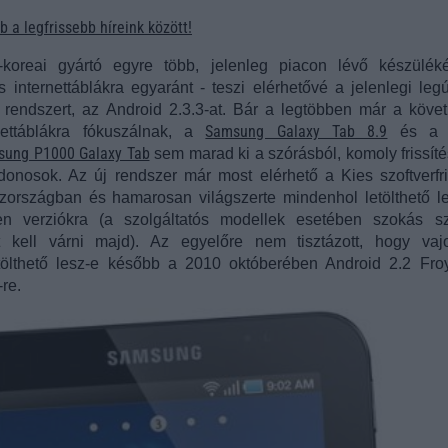
 a legfrissebb híreink között!
koreai gyártó egyre több, jelenleg piacon lévő készülék
s internettáblákra egyaránt - teszi elérhetővé a jelenlegi leg
rendszert, az Android 2.3.3-at. Bár a legtöbben már a köve
Samsung Galaxy Tab 8.9
nettáblákra fókuszálnak, a
és a 
ung P1000 Galaxy Tab
sem marad ki a szórásból, komoly frissíté
donosok. Az új rendszer már most elérhető a Kies szoftverfri
zországban és hamarosan világszerte mindenhol letölthető l
tlen verziókra (a szolgáltatós modellek esetében szokás sz
t kell várni majd). Az egyelőre nem tisztázott, hogy va
ölthető lesz-e később a 2010 októberében Android 2.2 Fro
re.