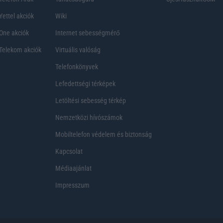
Yettel akciók
Wiki
One akciók
Internet sebességmérő
Telekom akciók
Virtuális valóság
Telefonkönyvek
Lefedettségi térképek
Letöltési sebesség térkép
Nemzetközi hívószámok
Mobiltelefon védelem és biztonság
Kapcsolat
Médiaajánlat
Impresszum