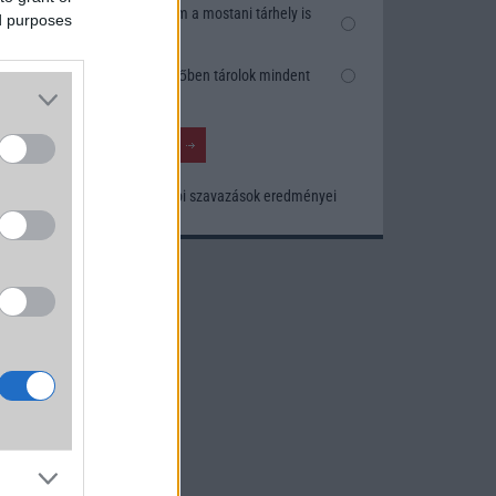
Nem, nekem a mostani tárhely is
ed purposes
elég
Inkább felhőben tárolok mindent
Korábbi szavazások eredményei