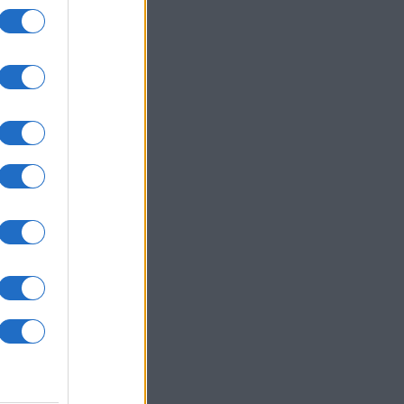
um -
az
okról
 Pro
t,
a