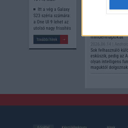
készülék számára ez
Itt a vég a Galaxy
Az Andr
S23 széria számára:
automa
a One UI 9 lehet az
funkci
utolsó nagy frissítés
könnyí
mindennapokat
További hírek
2026.06.14
| Androi
Sok felhasználó kül
esküszik, pedig az 
olyan intelligens fu
maguktól dolgoznak 
Főoldal
Készülékekguru
Hirek