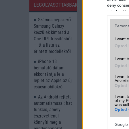
LEGOLVASOTTABBAK
deny consent
in below Go
Számos népszerű
Samsung Galaxy
Persona
készülék kimarad a
One UI 9 frissítésből
I want t
– itt a lista az
Opted 
érintett modellekről
I want t
iPhone 18
Opted 
bemutató dátum -
ekkor rántja le a
I want 
leplet az Apple az új
Advertis
Opted 
csúcsmobilokról
I want t
Az Android rejtett
Új és Használt G
of my P
automatizmusai: hat
was col
funkció, amely
Opted 
Apple iPhone 1
észrevétlenül
könnyíti meg a
Google 
mindennapokat