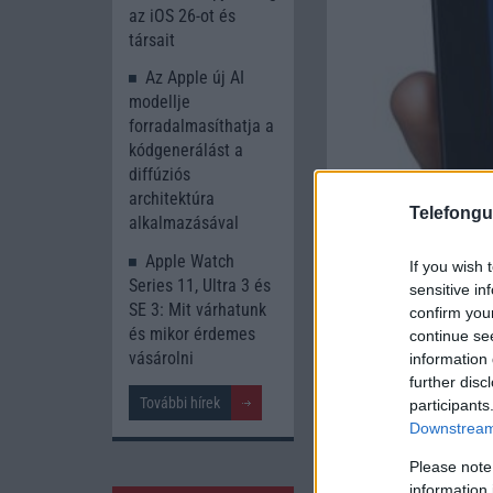
az iOS 26-ot és
társait
Az Apple új AI
modellje
forradalmasíthatja a
kódgenerálást a
diffúziós
architektúra
Telefongu
alkalmazásával
Apple Watch
If you wish 
Series 11, Ultra 3 és
sensitive in
SE 3: Mit várhatunk
confirm you
és mikor érdemes
continue se
vásárolni
information 
further disc
További hírek
participants
Downstream 
Please note
information 