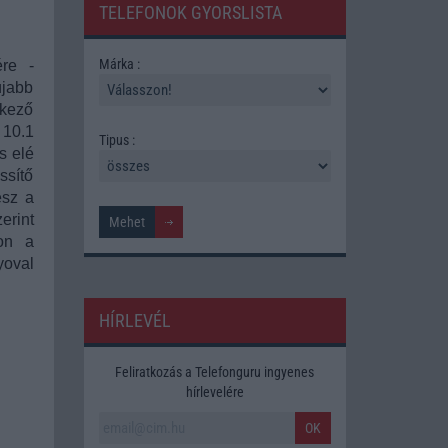
TELEFONOK GYORSLISTA
Márka :
ére -
újabb
tkező
10.1
Tipus :
s elé
ssítő
esz a
erint
jon a
yoval
HÍRLEVÉL
Feliratkozás a Telefonguru ingyenes
hírlevelére
OK