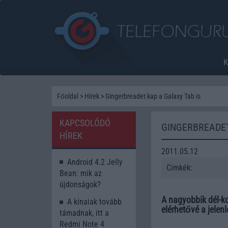
Főoldal
>
Hírek
>
Gingerbreadet kap a Galaxy Tab is
KAPCSOLÓDÓ
GINGERBREADET
HÍREK
2011.05.12
Android 4.2 Jelly
Címkék:
Bean: mik az
újdonságok?
A nagyobbik dél-ko
A kínaiak tovább
elérhetővé a jelenl
támadnak, itt a
Redmi Note 4