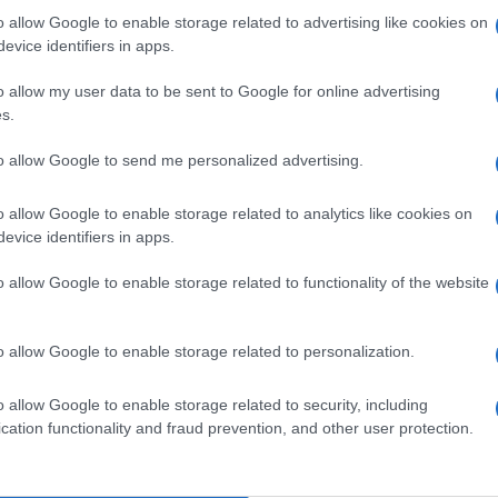
o allow Google to enable storage related to advertising like cookies on
evice identifiers in apps.
o allow my user data to be sent to Google for online advertising
s.
m
Euro Gsm
Euro Gsm
to allow Google to send me personalized advertising.
(új)
232.000 Ft (új)
229.000 Ft (új)
o allow Google to enable storage related to analytics like cookies on
evice identifiers in apps.
o allow Google to enable storage related to functionality of the website
s népszerű Samsung
iPhone 18 bemutató dát
 készülék kimarad a
ekkor rántja le a leplet 
9 frissítésből – itt a
Apple az új csúcsmobil
o allow Google to enable storage related to personalization.
z érintett modellekről
2026.06.29
| Phone Arena
 Arena
A szeptemberi eseményen az iPhone 18
o allow Google to enable storage related to security, including
 új mesterséges
modellek mellett a régóta pletykált
cation functionality and fraud prevention, and other user protection.
ókat és továbbfejlesztett
hajlítható iPhone Ultra is bemutatkozha
, azonban több korábbi
miközben az áremelésekről szóló
középkategóriás Galaxy
találgatások továbbra is beárnyékolják 