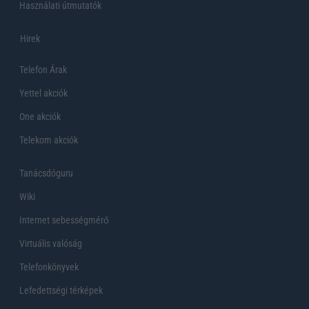
Használati útmutatók
Hirek
Telefon Árak
Yettel akciók
One akciók
Telekom akciók
Tanácsdóguru
Wiki
Internet sebességmérő
Virtuális valóság
Telefonkönyvek
Lefedettségi térképek