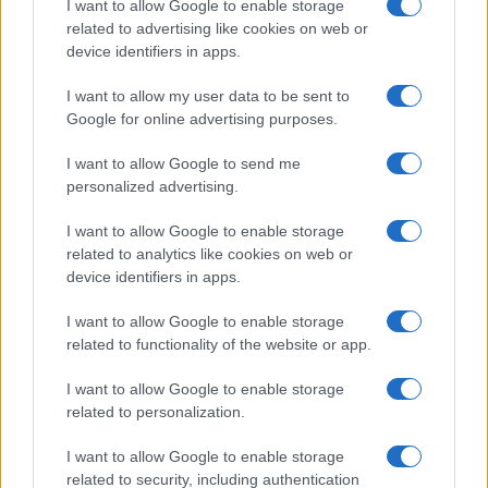
További hírek
I want to allow Google to enable storage
related to advertising like cookies on web or
device identifiers in apps.
I want to allow my user data to be sent to
LEGOLVASOTTABBAK
Google for online advertising purposes.
Számos népszerű Samsung Galaxy készülék kimarad a One
I want to allow Google to send me
UI 9 frissítésből – itt a lista az érintett modellekről
personalized advertising.
iPhone 18 bemutató dátum - ekkor rántja le a leplet az
I want to allow Google to enable storage
Apple az új csúcsmobilokról
related to analytics like cookies on web or
Az Android rejtett automatizmusai: hat funkció, amely
device identifiers in apps.
észrevétlenül könnyíti meg a mindennapokat
I want to allow Google to enable storage
Ez a rejtett Samsung funkció teljesen megváltoztatja a
related to functionality of the website or app.
mobilhasználatot – sokan mégsem tudnak róla
I want to allow Google to enable storage
Nem biztos, hogy érdemes kivárni az iPhone 18 Prot
related to personalization.
A Galaxy S25 is megkaphatja a Galaxy S26 egyik legjobb
I want to allow Google to enable storage
kamerás funkcióját
related to security, including authentication