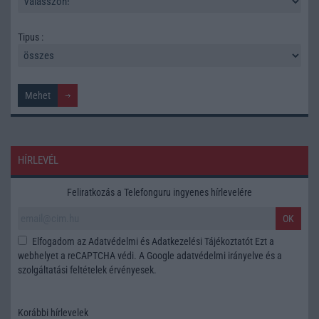
Tipus :
HÍRLEVÉL
Feliratkozás a Telefonguru ingyenes hírlevelére
OK
Elfogadom az
Adatvédelmi és Adatkezelési Tájékoztatót
Ezt a
webhelyet a reCAPTCHA védi. A Google
adatvédelmi irányelve
és a
szolgáltatási feltételek
érvényesek.
Korábbi hírlevelek