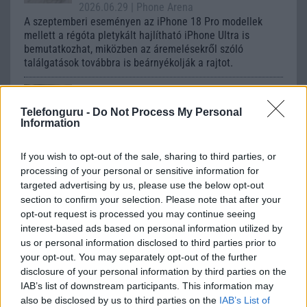
2026.06.29
| Phone Arena
A szeptemberi eseményen az iPhone 18 Pro modellek
mellett a régóta pletykált hajlítható iPhone Ultra is
bemutatkozhat, miközben az áremelésekről szóló
találgatások továbbra is beárnyékolják a rajtot.
Az Android rejtett automatizmusai: hat
funkció, amely észrevétlenül könnyíti
Telefonguru -
Do Not Process My Personal
meg a mindennapokat
Information
2026.06.14
| Android Police
Sok felhasználó külön alkalmazásokra esküszik, pedig az
If you wish to opt-out of the sale, sharing to third parties, or
Android már évek óta olyan intelligens funkciókat kínál,
processing of your personal or sensitive information for
amelyek maguktól dolgoznak a háttérben.
targeted advertising by us, please use the below opt-out
section to confirm your selection. Please note that after your
Ez a rejtett Samsung funkció teljesen
opt-out request is processed you may continue seeing
megváltoztatja a mobilhasználatot –
interest-based ads based on personal information utilized by
sokan mégsem tudnak róla
us or personal information disclosed to third parties prior to
your opt-out. You may separately opt-out of the further
2026.07.12
| Android Central
disclosure of your personal information by third parties on the
Az Edge Panel az egyik leghasznosabb funkció, amely
IAB’s list of downstream participants. This information may
jelentősen felgyorsítja a mindennapi használatot,
also be disclosed by us to third parties on the
IAB’s List of
miközben a Pixel telefonokból továbbra is hiányzik.