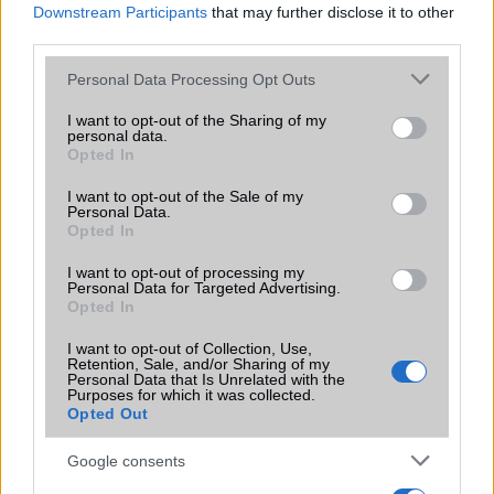
Downstream Participants
that may further disclose it to other
third parties.
Please note that this website/app uses one or more Google
Personal Data Processing Opt Outs
services and may gather and store information including but
not limited to your visit or usage behaviour. You may click to
I want to opt-out of the Sharing of my
KAPCSOLÓDÓ HÍREK
personal data.
grant or deny consent to Google and its third-party tags to
Opted In
use your data for below specified purposes in below Google
Itt az első Lumia 800 frissítés
consent section.
I want to opt-out of the Sale of my
Personal Data.
Nokia Lumia 800: hibajavító frissítés érkezett
Opted In
Nokia Lumia 800: vörös és zöld színekben
I want to opt-out of processing my
Personal Data for Targeted Advertising.
Frissítés nélkül nincs Marketplace
Opted In
Elindult a Windows Phone 7.8 frissítés
I want to opt-out of Collection, Use,
Retention, Sale, and/or Sharing of my
Elkezdődött! WP 7.8 frissítés
Personal Data that Is Unrelated with the
Purposes for which it was collected.
Nem hivatalos Amber update Lumia mobilokra
Opted Out
Nokia Amber: elkezdődött!
Google consents