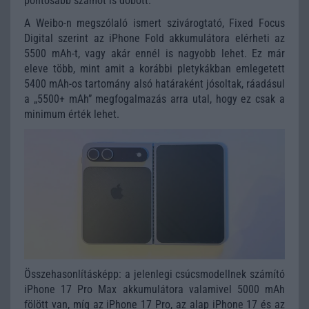
pontosabb számot is dobott.
A Weibo-n megszólaló ismert szivárogtató,
Fixed Focus
Digital
szerint az iPhone Fold akkumulátora elérheti az
5500 mAh-t, vagy akár ennél is nagyobb lehet. Ez már
eleve több, mint amit a korábbi pletykákban emlegetett
5400 mAh-os tartomány alsó határaként jósoltak, ráadásul
a „5500+ mAh” megfogalmazás arra utal, hogy ez csak a
minimum érték lehet.
Összehasonlításképp: a jelenlegi csúcsmodellnek számító
iPhone 17 Pro Max akkumulátora valamivel 5000 mAh
fölött van, míg az iPhone 17 Pro, az alap iPhone 17 és az