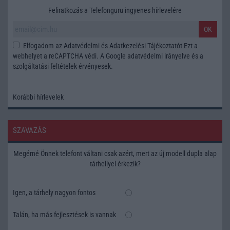
Feliratkozás a Telefonguru ingyenes hírlevelére
OK
Elfogadom az
Adatvédelmi és Adatkezelési Tájékoztatót
Ezt a
webhelyet a reCAPTCHA védi. A Google
adatvédelmi irányelve
és a
szolgáltatási feltételek
érvényesek.
Korábbi hírlevelek
SZAVAZÁS
Megérné Önnek telefont váltani csak azért, mert az új modell dupla alap
tárhellyel érkezik?
Igen, a tárhely nagyon fontos
Talán, ha más fejlesztések is vannak