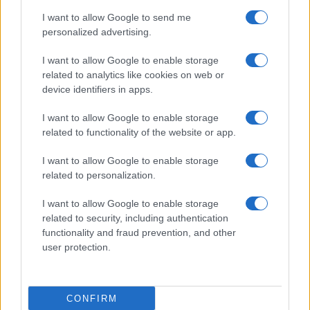
Egy hónap múlva jön az Apple nagy bemutatója: ezekre az
I want to allow Google to send me
újdonságokra számíthatunk
personalized advertising.
iPhone 18 Pro: három régóta várt fejlesztés végre
I want to allow Google to enable storage
megérkezhet az Apple új csúcsmobiljába
related to analytics like cookies on web or
device identifiers in apps.
Nem a hardver miatt lehet „Ultra” az Apple első
összehajtható iPhone-ja
I want to allow Google to enable storage
related to functionality of the website or app.
További hírek
I want to allow Google to enable storage
related to personalization.
LEGOLVASOTTABBAK
I want to allow Google to enable storage
related to security, including authentication
Számos népszerű Samsung Galaxy készülék kimarad a One
functionality and fraud prevention, and other
UI 9 frissítésből – itt a lista az érintett modellekről
user protection.
iPhone 18 bemutató dátum - ekkor rántja le a leplet az
Apple az új csúcsmobilokról
CONFIRM