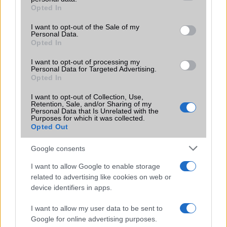
grant or deny consent to Google and its third-party tags to
miközben a Pixel telefonokból továbbra is hiányzik.
Opted In
use your data for below specified purposes in below Google
consent section.
I want to opt-out of the Sale of my
Personal Data.
Opted In
I want to opt-out of processing my
Personal Data for Targeted Advertising.
KAPCSOLÓDÓ HÍREK
Opted In
Még meg sem jelent, de már hamisítják: Androidot futtató
I want to opt-out of Collection, Use,
Retention, Sale, and/or Sharing of my
iPhone 17 Pro klón bukkant fel
Personal Data that Is Unrelated with the
Purposes for which it was collected.
Kiszivárgott: óriási akkumulátort kaphat az Apple első
Opted Out
hajlítható iPhone-ja
Google consents
Apple rekordméretű akkumulátort tesztel az első
összecsukható iPhone-hoz
I want to allow Google to enable storage
related to advertising like cookies on web or
Zsebre vágható iPad jön? Kiszivárgott az iPhone Fold, és
device identifiers in apps.
teljesen más lesz, mint gondoltuk!
I want to allow my user data to be sent to
Kiszivárgott az iPhone Fold titkos terve: szokatlan
Google for online advertising purposes.
gombelrendezése lehet az Apple hajlított telefonján