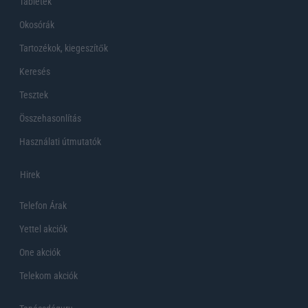
Tabletek
Okosórák
Tartozékok, kiegeszítők
Keresés
Tesztek
Összehasonlítás
Használati útmutatók
Hirek
Telefon Árak
Yettel akciók
One akciók
Telekom akciók