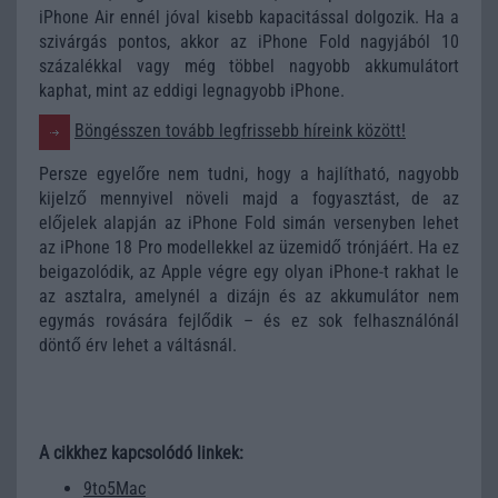
iPhone Air ennél jóval kisebb kapacitással dolgozik. Ha a
szivárgás pontos, akkor az iPhone Fold nagyjából 10
százalékkal vagy még többel nagyobb akkumulátort
kaphat, mint az eddigi legnagyobb iPhone.
Böngésszen tovább legfrissebb híreink között!
Persze egyelőre nem tudni, hogy a hajlítható, nagyobb
kijelző mennyivel növeli majd a fogyasztást, de az
előjelek alapján az iPhone Fold simán versenyben lehet
az iPhone 18 Pro modellekkel az üzemidő trónjáért. Ha ez
beigazolódik, az Apple végre egy olyan iPhone-t rakhat le
az asztalra, amelynél a dizájn és az akkumulátor nem
egymás rovására fejlődik – és ez sok felhasználónál
döntő érv lehet a váltásnál.
A cikkhez kapcsolódó linkek:
9to5Mac