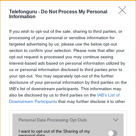
csúcsmobilokról
2026.06.29
| Phone Arena
Telefonguru -
Do Not Process My Personal
A szeptemberi eseményen az iPhone 18 Pro modellek
Information
mellett a régóta pletykált hajlítható iPhone Ultra is
bemutatkozhat, miközben az áremelésekről szóló
If you wish to opt-out of the sale, sharing to third parties, or
találgatások továbbra is beárnyékolják a rajtot.
processing of your personal or sensitive information for
targeted advertising by us, please use the below opt-out
Az Android rejtett automatizmusai: hat
section to confirm your selection. Please note that after your
funkció, amely észrevétlenül könnyíti
opt-out request is processed you may continue seeing
meg a mindennapokat
interest-based ads based on personal information utilized by
2026.06.14
| Android Police
us or personal information disclosed to third parties prior to
Sok felhasználó külön alkalmazásokra esküszik, pedig az
your opt-out. You may separately opt-out of the further
Android már évek óta olyan intelligens funkciókat kínál,
disclosure of your personal information by third parties on the
amelyek maguktól dolgoznak a háttérben.
IAB’s list of downstream participants. This information may
also be disclosed by us to third parties on the
IAB’s List of
Ez a rejtett Samsung funkció teljesen
Downstream Participants
that may further disclose it to other
megváltoztatja a mobilhasználatot –
third parties.
sokan mégsem tudnak róla
Please note that this website/app uses one or more Google
Personal Data Processing Opt Outs
2026.07.12
| Android Central
services and may gather and store information including but
Az Edge Panel az egyik leghasznosabb funkció, amely
not limited to your visit or usage behaviour. You may click to
I want to opt-out of the Sharing of my
jelentősen felgyorsítja a mindennapi használatot,
personal data.