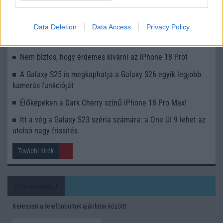
Az Android rejtett automatizmusai: hat funkció, amely
észrevétlenül könnyíti meg a mindennapokat
Data Deletion
Data Access
Privacy Policy
Ez a rejtett Samsung funkció teljesen megváltoztatja a
mobilhasználatot – sokan mégsem tudnak róla
Nem biztos, hogy érdemes kivárni az iPhone 18 Prot
A Galaxy S25 is megkaphatja a Galaxy S26 egyik legjobb
kamerás funkcióját
Élőképeken a Dark Cherry színű iPhone 18 Pro Max!
Itt a vég a Galaxy S23 széria számára: a One UI 9 lehet az
utolsó nagy frissítés
További hírek
Mennyibe kerül
Keressen a telefonboltok ajánlatai között!