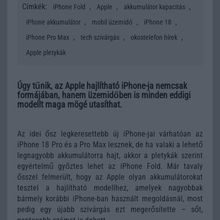
Címkék:
,
,
,
iPhone Fold
Apple
akkumulátor kapacitás
,
,
,
iPhone akkumulátor
mobil üzemidő
iPhone 18
,
,
,
iPhone Pro Max
tech szivárgás
okostelefon hírek
Apple pletykák
Úgy tűnik, az Apple hajlítható iPhone-ja nemcsak
formájában, hanem üzemidőben is minden eddigi
modellt maga mögé utasíthat.
Az idei ősz legkeresettebb új iPhone-jai várhatóan az
iPhone 18 Pro és a Pro Max lesznek, de ha valaki a lehető
legnagyobb akkumulátorra hajt, akkor a pletykák szerint
egyértelmű győztes lehet az iPhone Fold. Már tavaly
ősszel felmerült, hogy az
Apple
olyan akkumulátorokat
tesztel a hajlítható modellhez, amelyek nagyobbak
bármely korábbi iPhone-ban használt megoldásnál, most
pedig egy újabb szivárgás ezt megerősítette – sőt,