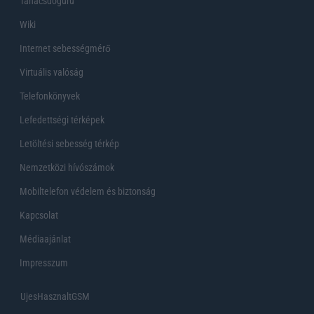
Tanácsdóguru
Wiki
Internet sebességmérő
Virtuális valóság
Telefonkönyvek
Lefedettségi térképek
Letöltési sebesség térkép
Nemzetközi hívószámok
Mobiltelefon védelem és biztonság
Kapcsolat
Médiaajánlat
Impresszum
UjesHasznaltGSM