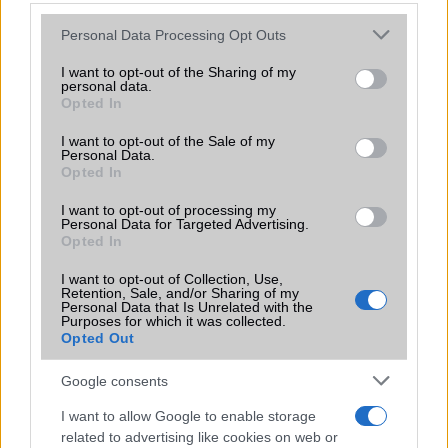
Please note that this website/app uses one or more Google
Personal Data Processing Opt Outs
services and may gather and store information including but
Euro Gsm
not limited to your visit or usage behaviour. You may click to
I want to opt-out of the Sharing of my
224.000 Ft (új)
personal data.
grant or deny consent to Google and its third-party tags to
Opted In
use your data for below specified purposes in below Google
Apple iPhone 17
consent section.
I want to opt-out of the Sale of my
Personal Data.
Opted In
I want to opt-out of processing my
Personal Data for Targeted Advertising.
Opted In
I want to opt-out of Collection, Use,
Retention, Sale, and/or Sharing of my
Personal Data that Is Unrelated with the
Purposes for which it was collected.
Euro Gsm
Opted Out
295.000 Ft (új)
Google consents
I want to allow Google to enable storage
related to advertising like cookies on web or