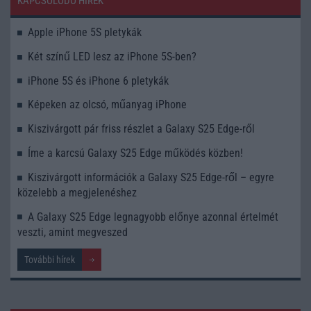
KAPCSOLÓDÓ HÍREK
Apple iPhone 5S pletykák
Két színű LED lesz az iPhone 5S-ben?
iPhone 5S és iPhone 6 pletykák
Képeken az olcsó, műanyag iPhone
Kiszivárgott pár friss részlet a Galaxy S25 Edge-ről
Íme a karcsú Galaxy S25 Edge működés közben!
Kiszivárgott információk a Galaxy S25 Edge-ről – egyre
közelebb a megjelenéshez
A Galaxy S25 Edge legnagyobb előnye azonnal értelmét
veszti, amint megveszed
További hírek