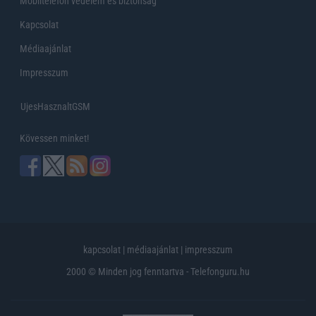
Mobiltelefon védelem és biztonság
Kapcsolat
Médiaajánlat
Impresszum
UjesHasznaltGSM
Kövessen minket!
kapcsolat
|
médiaajánlat
|
impresszum
2000 © Minden jog fenntartva - Telefonguru.hu