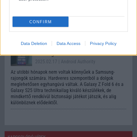
2025.05.22
| Android Headlines
A legfrissebb pletykák szerint a Samsung Galaxy S26 egy
CONFIRM
teljesen új főkameraszenzort kaphat, amivel szakíthat a
Galaxy S23 óta használt megoldással.
Data Deletion
Data Access
Privacy Policy
Örök One UI 7 késések – a Samsung,
amit régen utáltunk
2025.02.17
| Android Authority
Az utóbbi hónapok nem voltak könnyűek a Samsung-
rajongók számára. Hardveres szempontból a dolgok
meglehetősen egyhangúvá váltak. A Galaxy Z Fold 6 és a
Galaxy S25 Ultra technikailag kiváló készülékek, de
mindkettő rendkívül biztonsági játékot játszik, és alig
különböznek elődeiktől.