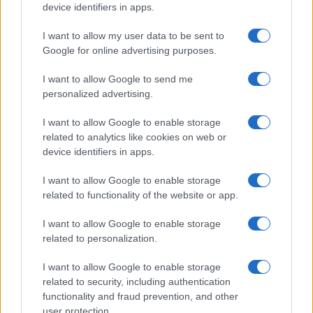
device identifiers in apps.
A te telefonod megkapja a One UI 7
frissítést? Itt a kompatibilis készülékek
listája
I want to allow my user data to be sent to
Google for online advertising purposes.
2025.02.10
| Android Police
Samsung az egyik leggyorsabb gyártó a nagyobb Android-
I want to allow Google to send me
frissítések terén, és az Android 15-alapú One UI 7 sem
personalized advertising.
lesz kivétel. A vállalat tervei szerint 2025 első
negyedévének végére befejezi a frissítés kiadását.
I want to allow Google to enable storage
Azonban nem minden Samsung telefon kapja meg az új
related to analytics like cookies on web or
verziót.
device identifiers in apps.
A Galaxy S25 Edge legnagyobb előnye
I want to allow Google to enable storage
azonnal értelmét veszti, amint
megveszed
related to functionality of the website or app.
2025.03.12
| Phone Arena
I want to allow Google to enable storage
Az idei év a vékony okostelefonokról szól, a gyártók
related to personalization.
minden lehetséges millimétert lefaragnak a
készülékeikről.
I want to allow Google to enable storage
related to security, including authentication
Samsung Galaxy S26: Végre új
functionality and fraud prevention, and other
főkamerát kaphat a készülék
user protection.