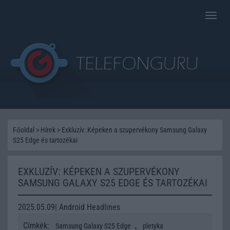
Toggle
naviga
Főoldal
>
Hírek
>
Exkluzív: Képeken a szupervékony Samsung Galaxy
S25 Edge és tartozékai
EXKLUZÍV: KÉPEKEN A SZUPERVÉKONY
SAMSUNG GALAXY S25 EDGE ÉS TARTOZÉKAI
2025.05.09| Android Headlines
Címkék:
,
Samsung Galaxy S25 Edge
pletyka