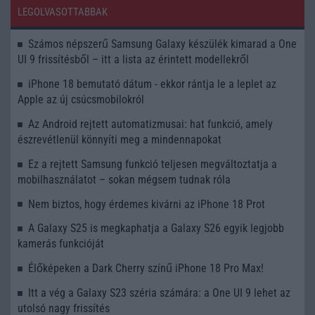
LEGOLVASOTTABBAK
Számos népszerű Samsung Galaxy készülék kimarad a One
UI 9 frissítésből – itt a lista az érintett modellekről
iPhone 18 bemutató dátum - ekkor rántja le a leplet az
Apple az új csúcsmobilokról
Az Android rejtett automatizmusai: hat funkció, amely
észrevétlenül könnyíti meg a mindennapokat
Ez a rejtett Samsung funkció teljesen megváltoztatja a
mobilhasználatot – sokan mégsem tudnak róla
Nem biztos, hogy érdemes kivárni az iPhone 18 Prot
A Galaxy S25 is megkaphatja a Galaxy S26 egyik legjobb
kamerás funkcióját
Élőképeken a Dark Cherry színű iPhone 18 Pro Max!
Itt a vég a Galaxy S23 széria számára: a One UI 9 lehet az
utolsó nagy frissítés