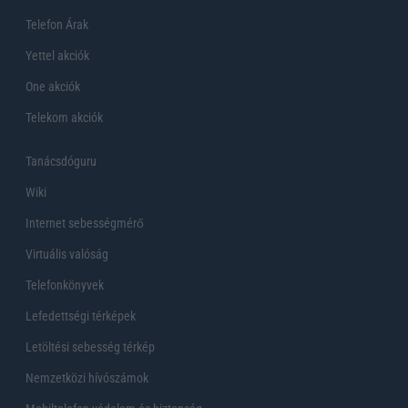
Telefon Árak
Yettel akciók
One akciók
Telekom akciók
Tanácsdóguru
Wiki
Internet sebességmérő
Virtuális valóság
Telefonkönyvek
Lefedettségi térképek
Letöltési sebesség térkép
Nemzetközi hívószámok