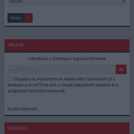
HÍRLEVÉL
Feliratkozás a Telefonguru ingyenes hírlevelére
OK
Elfogadom az
Adatvédelmi és Adatkezelési Tájékoztatót
Ezt a
webhelyet a reCAPTCHA védi. A Google
adatvédelmi irányelve
és a
szolgáltatási feltételek
érvényesek.
Korábbi hírlevelek
SZAVAZÁS