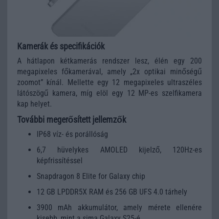
Kamerák és specifikációk
A hátlapon kétkamerás rendszer lesz, élén egy 200
megapixeles főkamerával, amely „2x optikai minőségű
zoomot” kínál. Mellette egy 12 megapixeles ultraszéles
látószögű kamera, míg elöl egy 12 MP-es szelfikamera
kap helyet.
További megerősített jellemzők
IP68 víz- és porállóság
6,7 hüvelykes AMOLED kijelző, 120Hz-es
képfrissítéssel
Snapdragon 8 Elite for Galaxy chip
12 GB LPDDR5X RAM és 256 GB UFS 4.0 tárhely
3900 mAh akkumulátor, amely mérete ellenére
kisebb, mint a sima Galaxy S25-é