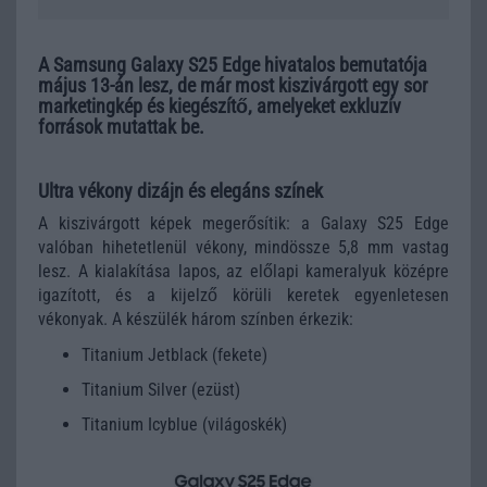
A Samsung Galaxy S25 Edge hivatalos bemutatója
május 13-án lesz, de már most kiszivárgott egy sor
marketingkép és kiegészítő, amelyeket exkluzív
források mutattak be.
Ultra vékony dizájn és elegáns színek
A kiszivárgott képek megerősítik: a Galaxy S25 Edge
valóban hihetetlenül vékony, mindössze 5,8 mm vastag
lesz. A kialakítása lapos, az előlapi kameralyuk középre
igazított, és a kijelző körüli keretek egyenletesen
vékonyak. A készülék három színben érkezik:
Titanium Jetblack (fekete)
Titanium Silver (ezüst)
Titanium Icyblue (világoskék)