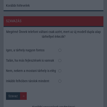
Korábbi hírlevelek
SZAVAZÁS
Megérné Önnek telefont váltani csak azért, mert az új modell dupla alap
tárhellyel érkezik?
Igen, a tárhely nagyon fontos
Talán, ha más fejlesztések is vannak
Nem, nekem a mostani tárhely is elég
Inkább felhőben tárolok mindent
Korábbi szavazások eredményei