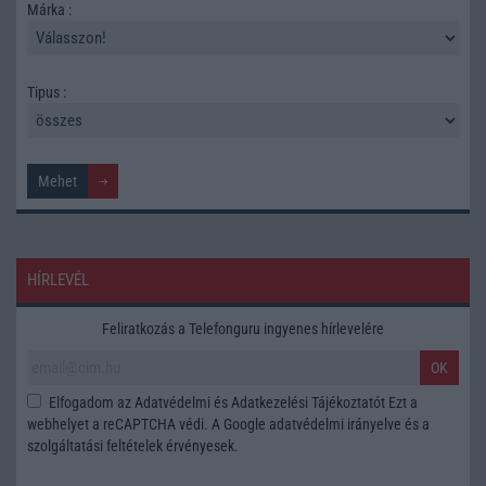
Márka :
Tipus :
HÍRLEVÉL
Feliratkozás a Telefonguru ingyenes hírlevelére
OK
Elfogadom az
Adatvédelmi és Adatkezelési Tájékoztatót
Ezt a
webhelyet a reCAPTCHA védi. A Google
adatvédelmi irányelve
és a
szolgáltatási feltételek
érvényesek.