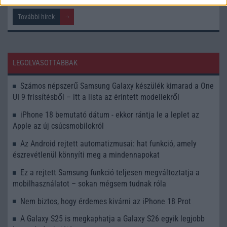
További hírek
LEGOLVASOTTABBAK
Számos népszerű Samsung Galaxy készülék kimarad a One
UI 9 frissítésből – itt a lista az érintett modellekről
iPhone 18 bemutató dátum - ekkor rántja le a leplet az
Apple az új csúcsmobilokról
Az Android rejtett automatizmusai: hat funkció, amely
észrevétlenül könnyíti meg a mindennapokat
Ez a rejtett Samsung funkció teljesen megváltoztatja a
mobilhasználatot – sokan mégsem tudnak róla
Nem biztos, hogy érdemes kivárni az iPhone 18 Prot
A Galaxy S25 is megkaphatja a Galaxy S26 egyik legjobb