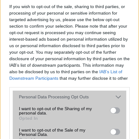
If you wish to opt-out of the sale, sharing to third parties, or
processing of your personal or sensitive information for
targeted advertising by us, please use the below opt-out
section to confirm your selection. Please note that after your
opt-out request is processed you may continue seeing
interest-based ads based on personal information utilized by
us or personal information disclosed to third parties prior to
Euro Gsm
your opt-out. You may separately opt-out of the further
disclosure of your personal information by third parties on the
267.000 Ft (új)
IAB’s list of downstream participants. This information may
also be disclosed by us to third parties on the
IAB’s List of
Downstream Participants
that may further disclose it to other
third parties.
Mely telefonok támogatják az eSIM-et
Please note that this website/app uses one or more Google
Personal Data Processing Opt Outs
2025-ben, és hogyan aktiválhatod
services and may gather and store information including but
egyszerűen a Yesim.app-al
not limited to your visit or usage behaviour. You may click to
I want to opt-out of the Sharing of my
personal data.
2025.11.10
grant or deny consent to Google and its third-party tags to
Opted In
Fedezd fel, mely eSIM kompatibilis telefonok működnek
use your data for below specified purposes in below Google
2025-ben, miért éri meg váltani virtuális SIM kártyára, és
consent section.
I want to opt-out of the Sale of my
hogyan aktiválhatod pillanatok alatt a Yesim.app
Personal Data.