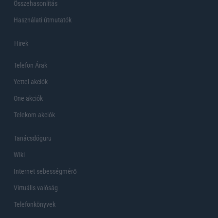
Összehasonlítás
Használati útmutatók
Hirek
Telefon Árak
Yettel akciók
One akciók
Telekom akciók
Tanácsdóguru
Wiki
Internet sebességmérő
Virtuális valóság
Telefonkönyvek