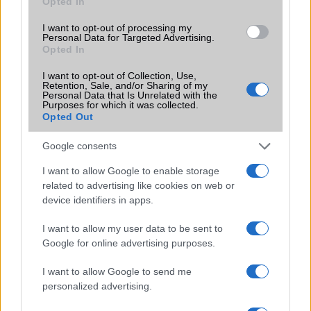
Opted In
segítségével – 10% kedvezménnyel a YETELGURU10
kóddal!
I want to opt-out of processing my
Personal Data for Targeted Advertising.
A Galaxy AI új szintre lép: a Galaxy Z
Opted In
Fold8 és Z Flip8 nem csak frissítést,
hanem teljes AI-ökoszisztémát hoz
I want to opt-out of Collection, Use,
Retention, Sale, and/or Sharing of my
2026.07.23
| Phone Arena
Personal Data that Is Unrelated with the
Purposes for which it was collected.
A Samsung és a Google közösen alakítják át a mobilos
Opted Out
mesterséges intelligencia jövőjét: a Gemini több mint 40
alkalmazással képes automatizált feladatokat végezni,
Google consents
megérkezik a Gemini Notebook, és az AI már az órákon,
valamint az új okosszemüvegeken is megjelenik
I want to allow Google to enable storage
related to advertising like cookies on web or
Pixelsnap töltő és új képernyővédő
device identifiers in apps.
funkció a Pixel 10 sorozattal
2025.08.21
| 9to5Google
I want to allow my user data to be sent to
Google for online advertising purposes.
A Google bemutatta a Pixelsnap töltőt, amely nemcsak
gyors vezeték nélküli töltést kínál a Pixel 10
I want to allow Google to send me
készülékekhez, hanem új képernyővédő élményt is hoz az
personalized advertising.
Android 16-tal.