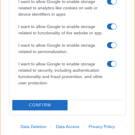
A Pixel 10 szérián már elérhető a
I want to allow Google to enable storage
Google Maps új Power Saving módja
related to analytics like cookies on web or
device identifiers in apps.
2025.11.27
| 9to5Google
A Google egy új energiatakarékos navigációs nézettel
I want to allow Google to enable storage
bővíti a Pixel 10 készülékeket, amely akár négy órával is
related to functionality of the website or app.
meghosszabbíthatja az üzemidőt.
I want to allow Google to enable storage
related to personalization.
I want to allow Google to enable storage
related to security, including authentication
functionality and fraud prevention, and other
KAPCSOLÓDÓ HÍREK
user protection.
Kiderültek a Google Pixel 10 sorozat árai, a Buds 2a
nagyon sokat drágul
CONFIRM
Evan Blass leleplezte: itt a Pixel 10 Pro Fold végleges
dizájnja
Google Pixel 10 Pro Fold: az első hajlítható mobil IP68
Data Deletion
Data Access
Privacy Policy
védelemmel és Qi2 töltéssel