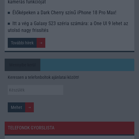
kamerás funkcióját
Élőképeken a Dark Cherry színű iPhone 18 Pro Max!
Itt a vég a Galaxy S23 széria számára: a One UI 9 lehet az
utolsó nagy frissítés
További hírek
Mennyibe kerül
Keressen a telefonboltok ajánlatai között!
TELEFONOK GYORSLISTA