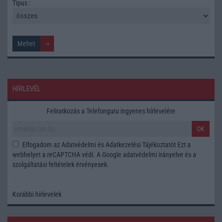
Tipus :
HÍRLEVÉL
Feliratkozás a Telefonguru ingyenes hírlevelére
OK
Elfogadom az
Adatvédelmi és Adatkezelési Tájékoztatót
Ezt a
webhelyet a reCAPTCHA védi. A Google
adatvédelmi irányelve
és a
szolgáltatási feltételek
érvényesek.
Korábbi hírlevelek