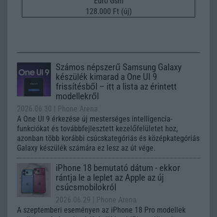
Euro Gsm
128.000 Ft (új)
Számos népszerű Samsung Galaxy
készülék kimarad a One UI 9
frissítésből – itt a lista az érintett
modellekről
2026.06.30
| Phone Arena
A One UI 9 érkezése új mesterséges intelligencia-
funkciókat és továbbfejlesztett kezelőfelületet hoz,
azonban több korábbi csúcskategóriás és középkategóriás
Galaxy készülék számára ez lesz az út vége.
iPhone 18 bemutató dátum - ekkor
rántja le a leplet az Apple az új
csúcsmobilokról
2026.06.29
| Phone Arena
A szeptemberi eseményen az iPhone 18 Pro modellek