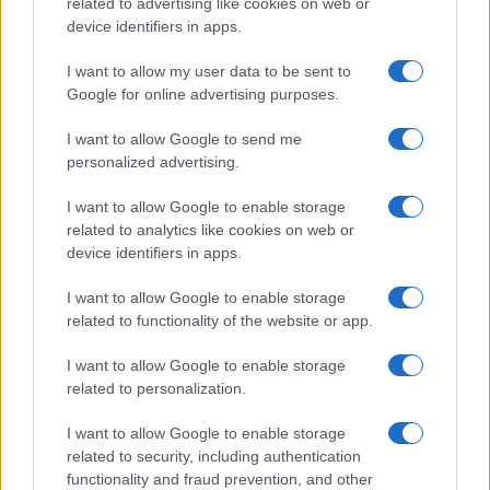
related to advertising like cookies on web or
device identifiers in apps.
LEGOLVASOTTABBAK
I want to allow my user data to be sent to
Google for online advertising purposes.
Számos népszerű Samsung Galaxy készülék kimarad a One
UI 9 frissítésből – itt a lista az érintett modellekről
I want to allow Google to send me
iPhone 18 bemutató dátum - ekkor rántja le a leplet az
personalized advertising.
Apple az új csúcsmobilokról
I want to allow Google to enable storage
Az Android rejtett automatizmusai: hat funkció, amely
related to analytics like cookies on web or
észrevétlenül könnyíti meg a mindennapokat
device identifiers in apps.
Google Maps vs. Waze: A két navigációs óriás küzdelme a
I want to allow Google to enable storage
telefonunkon
related to functionality of the website or app.
Ez a rejtett Samsung funkció teljesen megváltoztatja a
I want to allow Google to enable storage
mobilhasználatot – sokan mégsem tudnak róla
related to personalization.
Nem biztos, hogy érdemes kivárni az iPhone 18 Prot
I want to allow Google to enable storage
A Galaxy S25 is megkaphatja a Galaxy S26 egyik legjobb
related to security, including authentication
kamerás funkcióját
functionality and fraud prevention, and other