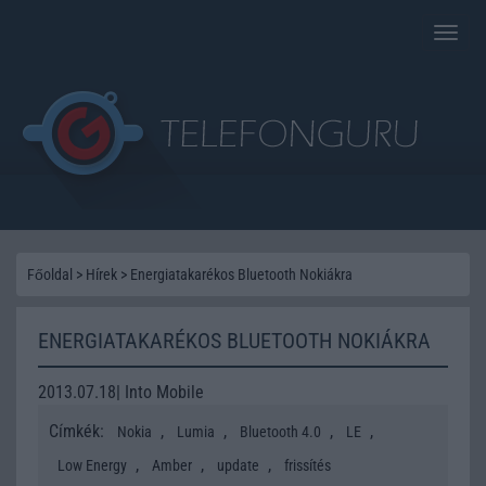
Toggle
naviga
Főoldal
>
Hírek
>
Energiatakarékos Bluetooth Nokiákra
ENERGIATAKARÉKOS BLUETOOTH NOKIÁKRA
2013.07.18| Into Mobile
Címkék:
,
,
,
,
Nokia
Lumia
Bluetooth 4.0
LE
,
,
,
Low Energy
Amber
update
frissítés