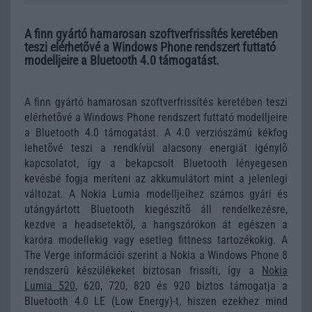
A finn gyártó hamarosan szoftverfrissítés keretében
teszi elérhetõvé a Windows Phone rendszert futtató
modelljeire a Bluetooth 4.0 támogatást.
A finn gyártó hamarosan szoftverfrissítés keretében teszi
elérhetõvé a Windows Phone rendszert futtató modelljeire
a Bluetooth 4.0 támogatást. A 4.0 verziószámú kékfog
lehetõvé teszi a rendkívül alacsony energiát igénylõ
kapcsolatot, így a bekapcsolt Bluetooth lényegesen
kevésbé fogja meríteni az akkumulátort mint a jelenlegi
változat. A Nokia Lumia modelljeihez számos gyári és
utángyártott Bluetooth kiegészítõ áll rendelkezésre,
kezdve a headsetektõl, a hangszórókon át egészen a
karóra modellekig vagy esetleg fittness tartozékokig. A
The Verge információi szerint a Nokia a Windows Phone 8
rendszerû készülékeket biztosan frissíti, így a
Nokia
Lumia 520
, 620, 720, 820 és 920 biztos támogatja a
Bluetooth 4.0 LE (Low Energy)-t, hiszen ezekhez mind