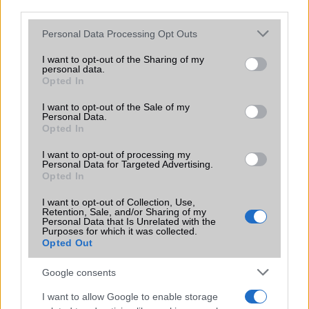
third parties.
Please note that this website/app uses one or more Google
Personal Data Processing Opt Outs
services and may gather and store information including but
KAPCSOLÓDÓ HÍREK
not limited to your visit or usage behaviour. You may click to
I want to opt-out of the Sharing of my
personal data.
grant or deny consent to Google and its third-party tags to
Opted In
Itt az első Lumia 800 frissítés
use your data for below specified purposes in below Google
consent section.
Nokia Lumia 800: hibajavító frissítés érkezett
I want to opt-out of the Sale of my
Personal Data.
Opted In
Nokia Lumia 800: vörös és zöld színekben
Megtriplázza a frissítés a Lumia 800 üzemidejét
I want to opt-out of processing my
Personal Data for Targeted Advertising.
Opted In
Elindult a Windows Phone 7.8 frissítés
Elkezdődött! WP 7.8 frissítés
I want to opt-out of Collection, Use,
Retention, Sale, and/or Sharing of my
Personal Data that Is Unrelated with the
Nokia Amber: elkezdődött!
Purposes for which it was collected.
Opted Out
WP8: színezhetõ lesz a Glance Screen
Google consents
További hírek
I want to allow Google to enable storage