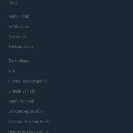
Hirek
Telefon Árak
Yettel akciók
One akciók
Telekom akciók
Tanácsdóguru
Wiki
Internet sebességmérő
Virtuális valóság
Telefonkönyvek
Lefedettségi térképek
Letöltési sebesség térkép
Nemzetközi hívószámok