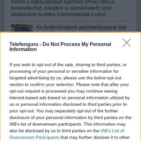
mellett a régóta pletykált hajlítható iPhone Ultra is
bemutatkozhat, miközben az áremelésekről szóló
találgatások továbbra is beárnyékolják a rajtot.
Az Android rejtett automatizmusai: hat
funkció, amely észrevétlenül könnyíti
meg a mindennapokat
Telefonguru -
Do Not Process My Personal
2026.06.14
| Android Police
Information
Sok felhasználó külön alkalmazásokra esküszik, pedig az
Android már évek óta olyan intelligens funkciókat kínál,
If you wish to opt-out of the sale, sharing to third parties, or
amelyek maguktól dolgoznak a háttérben.
processing of your personal or sensitive information for
targeted advertising by us, please use the below opt-out
Google Maps vs. Waze: A két
section to confirm your selection. Please note that after your
navigációs óriás küzdelme a
opt-out request is processed you may continue seeing
telefonunkon
interest-based ads based on personal information utilized by
us or personal information disclosed to third parties prior to
2026.08.09
| Android Police
your opt-out. You may separately opt-out of the further
Bár a Google mindkét alkalmazást birtokolja, még mindig
disclosure of your personal information by third parties on the
nyomós okunk van mindkettőt feltelepíteni.
IAB’s list of downstream participants. This information may
also be disclosed by us to third parties on the
IAB’s List of
Downstream Participants
that may further disclose it to other