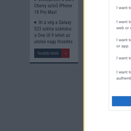
Cherry színű iPhone
I want 
18 Pro Max!
I want t
Itt a vég a Galaxy
web or d
S23 széria számára:
Új és Használt G
a One UI 9 lehet az
I want t
utolsó nagy frissítés
Samsung Gala
or app.
További hírek
I want t
I want t
authenti
Euro Gs
222.000 Ft 