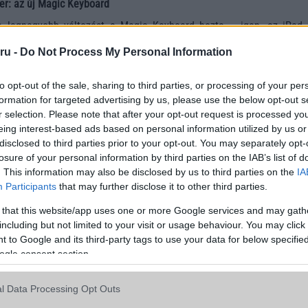
er: az új Magic Keyboard
 legnagyobb változást a Magic Keyboard hozta – igen, az iPad 
ru -
Do Not Process My Personal Information
ly fejlesztéseket hozott a felhasználói élmény terén:
kpad
, immár
haptikus visszajelzéssel
to opt-out of the sale, sharing to third parties, or processing of your per
formation for targeted advertising by us, please use the below opt-out s
riss mobiltelefonos hírek! Kattintson ide!
r selection. Please note that after your opt-out request is processed y
eing interest-based ads based on personal information utilized by us or
funkciós billentyűsor
disclosed to third parties prior to your opt-out. You may separately opt-
losure of your personal information by third parties on the IAB’s list of
ínium tenyértámasz
. This information may also be disclosed by us to third parties on the
IA
ztás
, ami stabilabb gépelést biztosít
Participants
that may further disclose it to other third parties.
sok együttesen azt eredményezték, hogy az iPad Pro végre va
 that this website/app uses one or more Google services and may gath
ényt nyújt – kompromisszumok nélkül.
including but not limited to your visit or usage behaviour. You may click 
 to Google and its third-party tags to use your data for below specifi
rés: laptopot akartam
ogle consent section.
ülök az M4 chip erejének vagy a lenyűgöző OLED kijelzőnek, be
c újításom egy olyan fejlesztés, ami a MacBookoktól lett átemelv
l Data Processing Opt Outs
s.