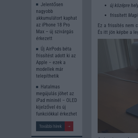
Jelentősen
új középre hel
nagyobb
frissített
Magi
akkumulátort kaphat
az iPhone 18 Pro
Ez a frissítés nem 
Max – új szivárgás
És itt jön képbe a 
érkezett
Új AirPods béta
frissítést adott ki az
Apple – ezek a
modellek már
telepíthetik
Hatalmas
megújulás jöhet az
iPad mininél – OLED
kijelzővel és új
funkciókkal érkezhet
További hírek