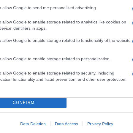
to allow Google to send me personalized advertising.
o allow Google to enable storage related to analytics like cookies on
evice identifiers in apps.
SM kiemelt ajánlatok
o allow Google to enable storage related to functionality of the website
xy S25
Samsung Galaxy S26
Samsung Galaxy S26 Ultr
o allow Google to enable storage related to personalization.
o allow Google to enable storage related to security, including
cation functionality and fraud prevention, and other user protection.
m
Euro Gsm
Nelly GSM
CONFIRM
(új)
267.000 Ft (új)
350.000 Ft (új)
Data Deletion
Data Access
Privacy Policy