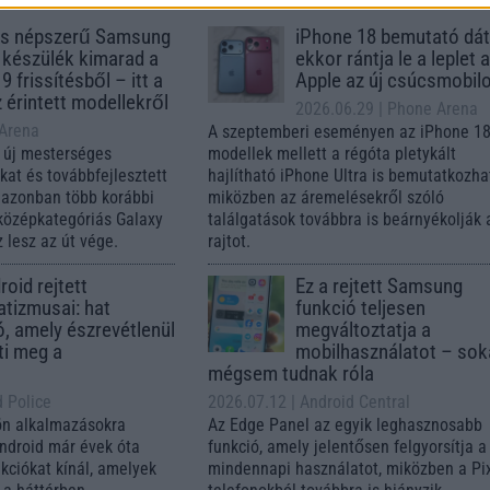
s népszerű Samsung
iPhone 18 bemutató dát
 készülék kimarad a
ekkor rántja le a leplet 
9 frissítésből – itt a
Apple az új csúcsmobil
z érintett modellekről
2026.06.29
| Phone Arena
 Arena
A szeptemberi eseményen az iPhone 18
 új mesterséges
modellek mellett a régóta pletykált
ókat és továbbfejlesztett
hajlítható iPhone Ultra is bemutatkozha
, azonban több korábbi
miközben az áremelésekről szóló
középkategóriás Galaxy
találgatások továbbra is beárnyékolják 
 lesz az út vége.
rajtot.
oid rejtett
Ez a rejtett Samsung
tizmusai: hat
funkció teljesen
ó, amely észrevétlenül
megváltoztatja a
ti meg a
mobilhasználatot – so
mégsem tudnak róla
d Police
2026.07.12
| Android Central
ön alkalmazásokra
Az Edge Panel az egyik leghasznosabb
Android már évek óta
funkció, amely jelentősen felgyorsítja a
nkciókat kínál, amelyek
mindennapi használatot, miközben a Pi