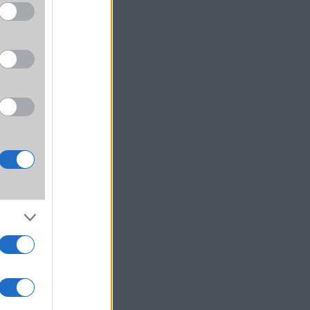
, mint
, hogy
ként,
mint a
ó.
r már