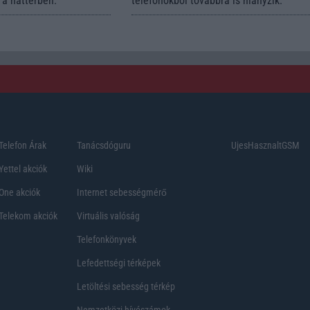
a háttérben.
telefonokból továbbra is hiányzik.
Telefon Árak
Tanácsdóguru
UjesHasznaltGSM
Yettel akciók
Wiki
One akciók
Internet sebességmérő
Telekom akciók
Virtuális valóság
Telefonkönyvek
Lefedettségi térképek
Letöltési sebesség térkép