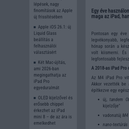
lépések, nagy
Egy éve használom
finomítások az Apple
maga az iPad, han
új frissítésében
Apple iOS 26.1: új
Liquid Glass
Pontosan egy éve 
beállítás a
legvékonyabb, legf
felhasználói
hónap során a kész
választásért
volt kiismerni. É
legfontosabb fejles
Két Mac-újítás,
A 2018-as iPad Pro 
ami 2026-ban
megingathatja az
Az M4 iPad Pro vit
iPad Pro
Akkor vezették be 
egyeduralmát
építkezve egy egész
OLED kijelzővel és
új,
tandem OL
erősebb chippel
kijelzője"
érkezhet az iPad
vadonatúj
M4 
mini 8 – de az ára is
emelkedhet
nano-textúrás