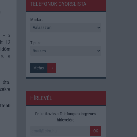
TELEFONOK GYORSLISTA
m
Márka :
t – a
lt 12
Tipus :
 időm
mra a
 óta.
zekre
HÍRLEVÉL
ttebb
Feliratkozás a Telefonguru ingyenes
hírlevelére
OK