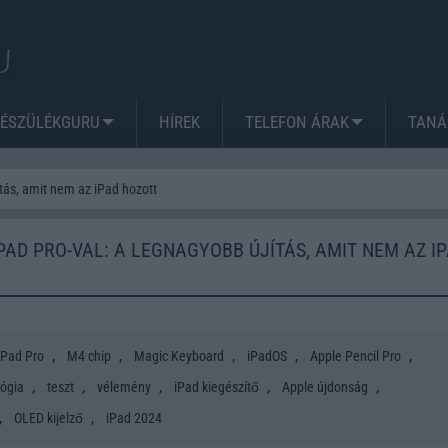
KÉSZÜLÉKGURU
HÍREK
TELEFON ÁRAK
TANÁ
ítás, amit nem az iPad hozott
IPAD PRO-VAL: A LEGNAGYOBB ÚJÍTÁS, AMIT NEM AZ I
,
,
,
,
,
iPad Pro
M4 chip
Magic Keyboard
iPadOS
Apple Pencil Pro
,
,
,
,
,
lógia
teszt
vélemény
iPad kiegészítő
Apple újdonság
,
,
OLED kijelző
iPad 2024