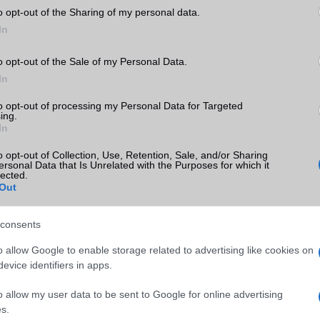
jelenti, hogy valójában arra vágytam, hogy az iPad végre
olyan legyen
o opt-out of the Sharing of my personal data.
 Keyboard pedig pont ezt hozta el – csak éppen 2024-re kellett várni
In
elérje ezt a szintet.
o opt-out of the Sale of my Personal Data.
mindig várunk…
In
st már hardveresen megállja a helyét egy laptop helyettesítője
még bőven van hova fejlődni. Az iPadOS továbbra is korlátozottabb, 
to opt-out of processing my Personal Data for Targeted
ing.
en kompromisszumokra kényszerít, ha "profi" munkavégzésről van sz
In
leg az iPadOS 19-cel végre megteszi azt a lépést, amit a hardve
o opt-out of Collection, Use, Retention, Sale, and/or Sharing
ersonal Data that Is Unrelated with the Purposes for which it
lected.
Out
consents
ó linkek:
o allow Google to enable storage related to advertising like cookies on
evice identifiers in apps.
o allow my user data to be sent to Google for online advertising
s.