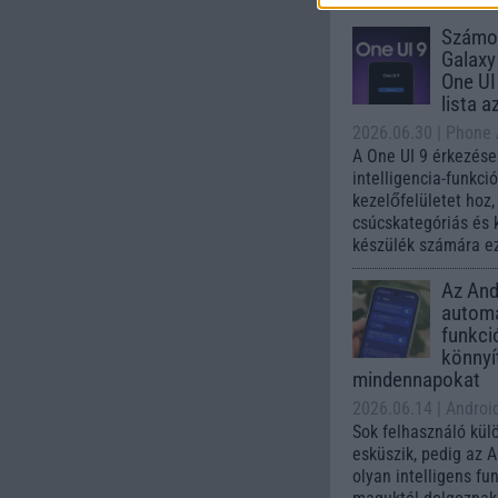
Számo
Galaxy
One UI 
lista a
2026.06.30
| Phone
A One UI 9 érkezése
intelligencia-funkci
kezelőfelületet hoz
csúcskategóriás és 
készülék számára ez
Az Andr
automa
funkci
könnyí
mindennapokat
2026.06.14
| Androi
Sok felhasználó kül
esküszik, pedig az 
olyan intelligens fu