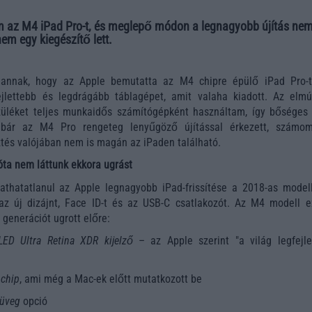
 az M4 iPad Pro-t, és meglepő módon a legnagyobb újítás ne
em egy kiegészítő lett.
annak, hogy az Apple bemutatta az M4 chipre épülő iPad Pro-
ejlettebb és legdrágább táblagépet, amit valaha kiadott. Az elmú
üléket teljes munkaidős számítógépként használtam, így bőséges
s bár az M4 Pro rengeteg lenyűgöző újítással érkezett, számo
ztés valójában nem is magán az iPaden található.
óta nem láttunk ekkora ugrást
athatatlanul az Apple legnagyobb iPad-frissítése a 2018-as modell
az új dizájnt, Face ID-t és az USB-C csatlakozót. Az M4 modell e
 generációt ugrott előre:
ED Ultra Retina XDR kijelző
– az Apple szerint "a világ legfejle
chip
, ami még a Mac-ek előtt mutatkozott be
 üveg
opció