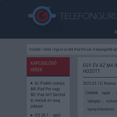
Főoldal
>
Hírek
>
Egy év az M4 iPad Pro-val: A legnagyobb új
KAPCSOLÓDÓ
EGY ÉV AZ M4 
HÍREK
HOZOTT
Az iPadek csatája:
2025.05.12| 9tomac
M4 iPad Pro vagy
Címkék:
,
Apple
M2 iPad Air? Derítsd
ki, melyik éri meg
,
táblagép
techno
jobban!
laptop helyettesítő
iOS 26.1 – apró