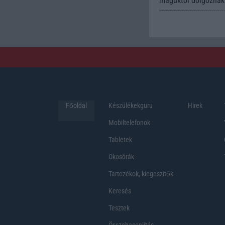
maguktól dolgoznak 
Főoldal
Készülékekguru
Hirek
Mobiltelefonok
Tabletek
Okosórák
Tartozékok, kiegeszítők
Keresés
Tesztek