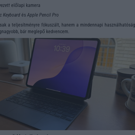
yezett
előlapi kamera
c Keyboard
és
Apple Pencil Pro
csak a teljesítményre fókuszált, hanem a mindennapi használhatóságr
legnagyobb, bár meglepő kedvencem.