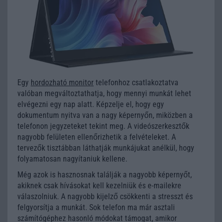
Egy
hordozható monitor
telefonhoz csatlakoztatva
valóban megváltoztathatja, hogy mennyi munkát lehet
elvégezni egy nap alatt. Képzelje el, hogy egy
dokumentum nyitva van a nagy képernyőn, miközben a
telefonon jegyzeteket tekint meg. A videószerkesztők
nagyobb felületen ellenőrizhetik a felvételeket. A
tervezők tisztábban láthatják munkájukat anélkül, hogy
folyamatosan nagyítaniuk kellene.
Még azok is hasznosnak találják a nagyobb képernyőt,
akiknek csak hívásokat kell kezelniük és e-mailekre
válaszolniuk. A nagyobb kijelző csökkenti a stresszt és
felgyorsítja a munkát. Sok telefon ma már asztali
számítógéphez hasonló módokat támogat, amikor