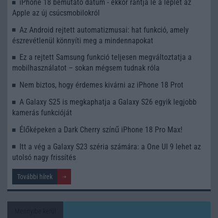
iPhone 18 bemutató dátum - ekkor rántja le a leplet az
Apple az új csúcsmobilokról
Az Android rejtett automatizmusai: hat funkció, amely
észrevétlenül könnyíti meg a mindennapokat
Ez a rejtett Samsung funkció teljesen megváltoztatja a
mobilhasználatot – sokan mégsem tudnak róla
Nem biztos, hogy érdemes kivárni az iPhone 18 Prot
A Galaxy S25 is megkaphatja a Galaxy S26 egyik legjobb
kamerás funkcióját
Élőképeken a Dark Cherry színű iPhone 18 Pro Max!
Itt a vég a Galaxy S23 széria számára: a One UI 9 lehet az
utolsó nagy frissítés
További hírek
Mennyibe kerül