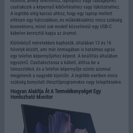
monitor, amely telefonhoz, laptophoz vagy táblagéphez
csatlakozik a képernyő kibővítéséhez vagy tükrözéséhez.
A legtöbb elég karcsú ahhoz, hogy egy laptop mellett
elférjen egy hátizsákban, és működésükhöz nincs szükség
konnektorra, mivel sok modell közvetlenül egy USB-C
kábelen keresztül kapja az áramot.
Különböző méretekben kaphatók, általában 13 és 16
hüvelyk között, ami már önmagában is hatalmas ugrás
egy telefon képernyőjéhez képest. A beállítás általában
egyszerű. Csatlakoztassa a kábelt, állítsa be a
támasztékot, és a telefon képernyője szinte azonnal
megjelenik a nagyobb kijelzőn. A legtöbb esetben nincs
szükség bonyolult illesztőprogramokra vagy telepítésekre.
Hogyan Alakítja Át A Termelékenységet Egy
Hordozható Monitor