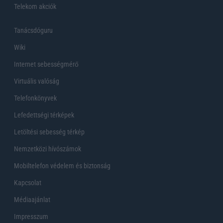
Telekom akciók
Tanácsdóguru
Wiki
Internet sebességmérő
Virtuális valóság
Telefonkönyvek
Lefedettségi térképek
Letöltési sebesség térkép
Nemzetközi hívószámok
Mobiltelefon védelem és biztonság
Kapcsolat
Médiaajánlat
Impresszum