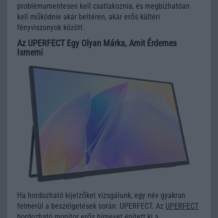
problémamentesen kell csatlakoznia, és megbízhatóan
kell működnie akár beltéren, akár erős kültéri
fényviszonyok között.
Az UPERFECT Egy Olyan Márka, Amit Érdemes
Ismerni
Ha hordozható kijelzőket vizsgálunk, egy név gyakran
felmerül a beszélgetések során: UPERFECT. Az
UPERFECT
hordozható monitor
erős hírnevet épített ki a