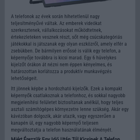
A telefonok az évek során hihetetlenül nagy
teljesítményűvé váltak. Az emberek videókat
szerkesztenek, vállalkozásokat működtetnek,
értekezleteken vesznek részt, sőt még csúcskategóriás
játékokkal is játszanak egy olyan eszközről, amely elfér a
zsebükben. De bármilyen erőssé is válik egy telefon, a
képernyője továbbra is kicsi marad. Egy 6 hüvelykes
kijelzőt órákon át nézni nem éppen kényelmes, és
határozottan korlátozza a produktív munkavégzés
lehetőségeit.
Itt jönnek képbe a hordozható kijelzők. Ezek a kompakt
képernyők csatlakoznak a telefonhoz, és sokkal nagyobb
megjelenítési felületet biztosítanak anélkül, hogy teljes
asztali számítógépes környezetre lenne szükség. Akár egy
kávézóban dolgozik, akár utazik, vagy egyszerűen a
kanapén ül, egy nagyobb képernyő teljesen
megváltoztatja a telefon használatának élményét.
Miért Érezzük Egy Idő Után Túl Kicsinek A Telefon