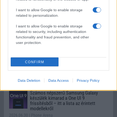
Samsung Galaxy S25
I want to allow Google to enable storage
related to personalization.
I want to allow Google to enable storage
related to security, including authentication
functionality and fraud prevention, and other
user protection.
Euro Gsm
CONFIRM
222.000 Ft (új)
Data Deletion
Data Access
Privacy Policy
Számos népszerű Samsung Galaxy
készülék kimarad a One UI 9
frissítésből – itt a lista az érintett
modellekről
2026.06.30
| Phone Arena