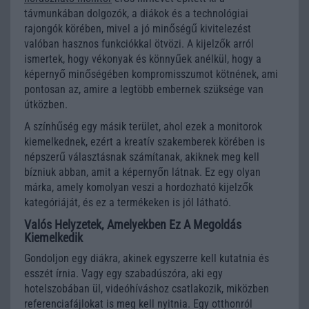
távmunkában dolgozók, a diákok és a technológiai
rajongók körében, mivel a jó minőségű kivitelezést
valóban hasznos funkciókkal ötvözi. A kijelzők arról
ismertek, hogy vékonyak és könnyűek anélkül, hogy a
képernyő minőségében kompromisszumot kötnének, ami
pontosan az, amire a legtöbb embernek szüksége van
útközben.
A színhűség egy másik terület, ahol ezek a monitorok
kiemelkednek, ezért a kreatív szakemberek körében is
népszerű választásnak számítanak, akiknek meg kell
bízniuk abban, amit a képernyőn látnak. Ez egy olyan
márka, amely komolyan veszi a hordozható kijelzők
kategóriáját, és ez a termékeken is jól látható.
Valós Helyzetek, Amelyekben Ez A Megoldás
Kiemelkedik
Gondoljon egy diákra, akinek egyszerre kell kutatnia és
esszét írnia. Vagy egy szabadúszóra, aki egy
hotelszobában ül, videóhíváshoz csatlakozik, miközben
referenciafájlokat is meg kell nyitnia. Egy otthonról