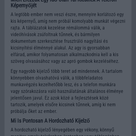
Képernyőjét
A legtöbb ember nem veszi észre, mennyire korlátozó egy
kis képernyő, amíg nem próbál komolyabb munkát végezni
rajta. A táblázatok kezelése rémálommá válik, a
videóhívások zsúfoltnak tűnnek, és bármilyen
dokumentum szerkesztése frusztráló nagyítási és
kicsinyítési élménnyé alakul. Az agy is gyorsabban
elfárad, amikor folyamatosan alkalmazkodnia kell a kis
szöveg olvasásához vagy az apró gombok kezeléséhez.
Egy nagyobb kijelző több teret ad mindennek. A tartalom
könnyebben olvashatóvá válik, a többfeladatos
munkavégzés kezelhetőbb lesz, és a telefon munkára
vagy szórakozásra való használatának általános élménye
jelentősen javul. Ez azok közé a fejlesztések közé
tartozik, amelyek elsőre kicsinek tűnnek, amíg ki nem
próbálja őket az ember.
Mi Is Pontosan A Hordozható Kijelző
A hordozható kijelző lényegében egy vékony, könnyű