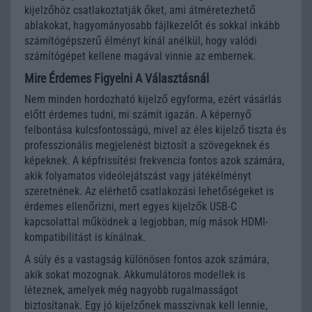
kijelzőhöz csatlakoztatják őket, ami átméretezhető
ablakokat, hagyományosabb fájlkezelőt és sokkal inkább
számítógépszerű élményt kínál anélkül, hogy valódi
számítógépet kellene magával vinnie az embernek.
Mire Érdemes Figyelni A Választásnál
Nem minden hordozható kijelző egyforma, ezért vásárlás
előtt érdemes tudni, mi számít igazán. A képernyő
felbontása kulcsfontosságú, mivel az éles kijelző tiszta és
professzionális megjelenést biztosít a szövegeknek és
képeknek. A képfrissítési frekvencia fontos azok számára,
akik folyamatos videólejátszást vagy játékélményt
szeretnének. Az elérhető csatlakozási lehetőségeket is
érdemes ellenőrizni, mert egyes kijelzők USB-C
kapcsolattal működnek a legjobban, míg mások HDMI-
kompatibilitást is kínálnak.
A súly és a vastagság különösen fontos azok számára,
akik sokat mozognak. Akkumulátoros modellek is
léteznek, amelyek még nagyobb rugalmasságot
biztosítanak. Egy jó kijelzőnek masszívnak kell lennie,