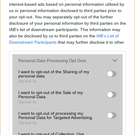
interest-based ads based on personal information utilized by
akár a szem terhelésének csökkentése a cél, egy
us or personal information disclosed to third parties prior to
hordozható kijelző mindenképpen megfontolandó
your opt-out. You may separately opt-out of the further
lehetőség.
disclosure of your personal information by third parties on the
IAB’s list of downstream participants. This information may
also be disclosed by us to third parties on the
IAB’s List of
Böngésszen tovább legfrissebb híreink között!
Downstream Participants
that may further disclose it to other
third parties.
Please note that this website/app uses one or more Google
Personal Data Processing Opt Outs
services and may gather and store information including but
not limited to your visit or usage behaviour. You may click to
I want to opt-out of the Sharing of my
personal data.
grant or deny consent to Google and its third-party tags to
Opted In
use your data for below specified purposes in below Google
consent section.
I want to opt-out of the Sale of my
Personal Data.
Opted In
Új és Használt GSM kiemelt ajánlatok
I want to opt-out of processing my
Samsung Galaxy S26
Personal Data for Targeted Advertising.
Opted In
I want to opt-out of Collection, Use,