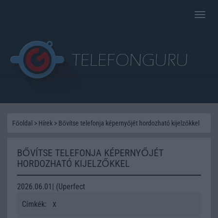
Toggle
naviga
Főoldal
>
Hírek
>
Bővítse telefonja képernyőjét hordozható kijelzőkkel
BŐVÍTSE TELEFONJA KÉPERNYŐJÉT
HORDOZHATÓ KIJELZŐKKEL
2026.06.01| (Uperfect
Címkék:
X