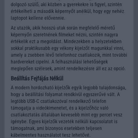
dolgozó szülő, aki közben a gyerekekre is figyel, szintén
értékelheti a második képernyőt anélkül, hogy egy nehéz
laptopot kellene elővennie.
Az utazók, akik hosszú utak során megfelelő méretű
képernyőn szeretnének filmeket nézni, szintén nagyra
értékelik ezt a megoldást. Mindezekben a helyzetekben
sokkal praktikusabb egy vékony kijelzőt magunkkal vinni,
amely a zsebben lévő telefonhoz csatlakozik, mint további
hardvereket cipelni. A felhasználási lehetőségek
meglepően szélesek, amint rendelkezésre áll ez az opció.
Beállítás Fejfájás Nélkül
A modern hordozható kijelzők egyik legjobb tulajdonsága,
hogy a beállítási folyamat rendkívül egyszerűvé vált. A
legtöbb USB-C csatlakozóval rendelkező telefon
támogatja a videókimenetet, és a kijelzőhöz való
csatlakoztatás általában kevesebb mint egy percet vesz
igénybe. Egyes kijelzők vezeték nélküli kapcsolatot is
támogatnak, ami bizonyos esetekben teljesen
kábelmentes használatot tesz lehetővé.