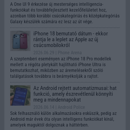
A One UI 9 érkezése új mesterséges intelligencia-
funkciókat és továbbfejlesztett kezelőfelületet hoz,
azonban több korábbi csúcskategóriás és középkategóriás
Galaxy készülék számára ez lesz az út vége.
iPhone 18 bemutató dátum - ekkor
rántja le a leplet az Apple az új
csúcsmobilokról
2026.06.29
| Phone Arena
A szeptemberi eseményen az iPhone 18 Pro modellek
mellett a régóta pletykált hajlítható iPhone Ultra is
bemutatkozhat, miközben az áremelésekről szóló
találgatások továbbra is beárnyékolják a rajtot.
Az Android rejtett automatizmusai: hat
funkció, amely észrevétlenül könnyíti
meg a mindennapokat
2026.06.14
| Android Police
Sok felhasználó külön alkalmazásokra esküszik, pedig az
Android már évek óta olyan intelligens funkciókat kínál,
amelyek maguktól dolgoznak a háttérben.