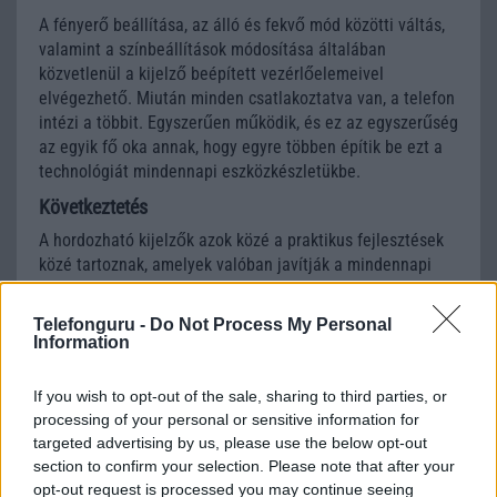
A fényerő beállítása, az álló és fekvő mód közötti váltás,
valamint a színbeállítások módosítása általában
közvetlenül a kijelző beépített vezérlőelemeivel
elvégezhető. Miután minden csatlakoztatva van, a telefon
intézi a többit. Egyszerűen működik, és ez az egyszerűség
az egyik fő oka annak, hogy egyre többen építik be ezt a
technológiát mindennapi eszközkészletükbe.
Következtetés
A hordozható kijelzők azok közé a praktikus fejlesztések
közé tartoznak, amelyek valóban javítják a mindennapi
életet anélkül, hogy jelentős többletsúlyt vagy költséget
jelentenének. Bárki számára, aki komoly munkára, kreatív
Telefonguru -
Do Not Process My Personal
projektekre, szórakozásra vagy ezek közötti bármilyen
Information
tevékenységre használja telefonját, egy nagyobb
képernyő valódi különbséget jelent.
If you wish to opt-out of the sale, sharing to third parties, or
processing of your personal or sensitive information for
A technológia mára eljutott arra a szintre, ahol a beállítás
targeted advertising by us, please use the below opt-out
egyszerű, a választék bőséges, és a minőség még
section to confirm your selection. Please note that after your
kedvező árkategóriában is magas. Akár a termelékenység
opt-out request is processed you may continue seeing
növelése, akár a médiatartalmak kényelmesebb élvezete,