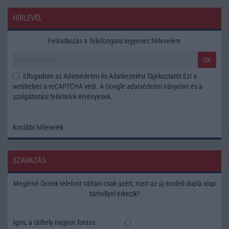
HÍRLEVÉL
Feliratkozás a Telefonguru ingyenes hírlevelére
OK
Elfogadom az
Adatvédelmi és Adatkezelési Tájékoztatót
Ezt a
webhelyet a reCAPTCHA védi. A Google
adatvédelmi irányelve
és a
szolgáltatási feltételek
érvényesek.
Korábbi hírlevelek
SZAVAZÁS
Megérné Önnek telefont váltani csak azért, mert az új modell dupla alap
tárhellyel érkezik?
Igen, a tárhely nagyon fontos