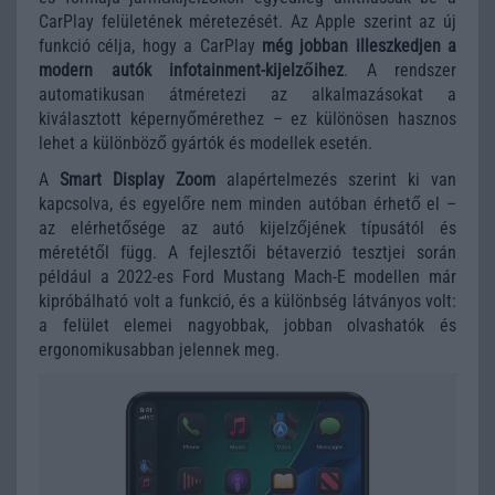
CarPlay felületének méretezését. Az Apple szerint az új
funkció célja, hogy a CarPlay
még jobban illeszkedjen a
modern autók infotainment-kijelzőihez
. A rendszer
automatikusan átméretezi az alkalmazásokat a
kiválasztott képernyőmérethez – ez különösen hasznos
lehet a különböző gyártók és modellek esetén.
A
Smart Display Zoom
alapértelmezés szerint ki van
kapcsolva, és egyelőre nem minden autóban érhető el –
az elérhetősége az autó kijelzőjének típusától és
méretétől függ. A fejlesztői bétaverzió tesztjei során
például a 2022-es Ford Mustang Mach-E modellen már
kipróbálható volt a funkció, és a különbség látványos volt:
a felület elemei nagyobbak, jobban olvashatók és
ergonomikusabban jelennek meg.