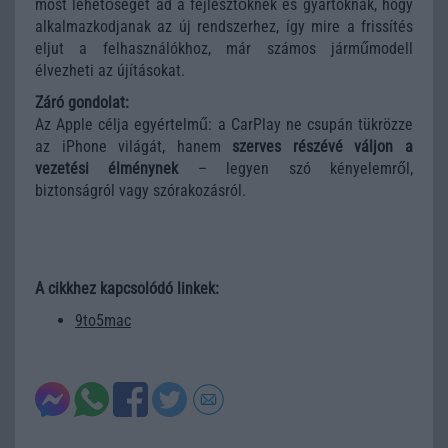
most lehetőséget ad a fejlesztőknek és gyártóknak, hogy
alkalmazkodjanak az új rendszerhez, így mire a frissítés
eljut a felhasználókhoz, már számos járműmodell
élvezheti az újításokat.
Záró gondolat:
Az Apple célja egyértelmű: a CarPlay ne csupán tükrözze
az iPhone világát, hanem
szerves részévé váljon a
vezetési élménynek
– legyen szó kényelemről,
biztonságról vagy szórakozásról.
A cikkhez kapcsolódó linkek:
9to5mac