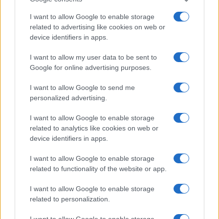
KAPCSOLÓDÓ HÍREK
I want to allow Google to enable storage
related to advertising like cookies on web or
CarPlay Ultra: Az Apple új autós rendszere nem lecserél,
device identifiers in apps.
hanem bővít – és ez mindenkinek jó hír
I want to allow my user data to be sent to
Apple WWDC: Sleek peek
Google for online advertising purposes.
Már csak egy hét, és kezdődik a WWDC25: az Apple új
I want to allow Google to send me
korszakot ígér a „Sleek peek” szlogennel
personalized advertising.
Ezek az iPhone-ok, iPadek és Macek már nem kapják meg
az iOS 26-ot és társait
I want to allow Google to enable storage
related to analytics like cookies on web or
iOS 26: Három fontos újdonság érkezik az App Store-ba –
device identifiers in apps.
jön a Játék toplista és a hozzáférhetőségi címkék
I want to allow Google to enable storage
Megvan a dátum: szeptember 15-én érkezik az iOS 26 – de
related to functionality of the website or app.
nem minden iPhone kapja meg
iOS 26.0.1 a láthatáron: Apple gyorsjavítást ígér a legújabb
I want to allow Google to enable storage
related to personalization.
hibákra
Hatalmas megújulás jöhet az iPad mininél – OLED
I want to allow Google to enable storage