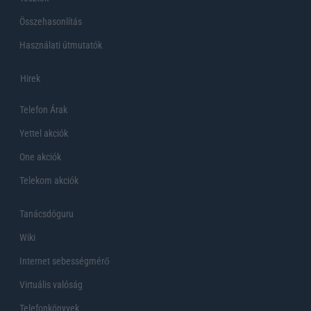
Összehasonlítás
Használati útmutatók
Hirek
Telefon Árak
Yettel akciók
One akciók
Telekom akciók
Tanácsdóguru
Wiki
Internet sebességmérő
Virtuális valóság
Telefonkönyvek