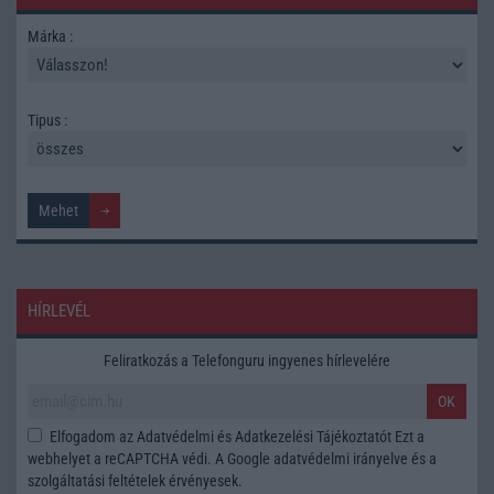
Márka :
Tipus :
HÍRLEVÉL
Feliratkozás a Telefonguru ingyenes hírlevelére
OK
Elfogadom az
Adatvédelmi és Adatkezelési Tájékoztatót
Ezt a
webhelyet a reCAPTCHA védi. A Google
adatvédelmi irányelve
és a
szolgáltatási feltételek
érvényesek.