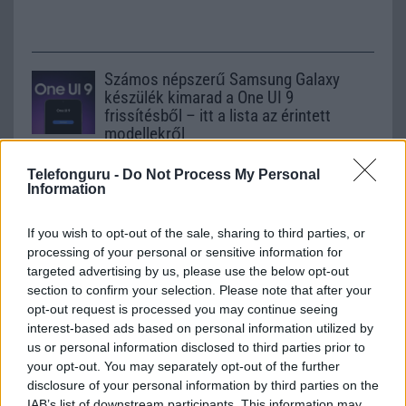
Számos népszerű Samsung Galaxy
készülék kimarad a One UI 9
frissítésből – itt a lista az érintett
modellekről
2026.06.30
| Phone Arena
Telefonguru -
Do Not Process My Personal
A One UI 9 érkezése új mesterséges intelligencia-
Information
funkciókat és továbbfejlesztett kezelőfelületet hoz,
azonban több korábbi csúcskategóriás és középkategóriás
Galaxy készülék számára ez lesz az út vége.
If you wish to opt-out of the sale, sharing to third parties, or
processing of your personal or sensitive information for
iPhone 18 bemutató dátum - ekkor
targeted advertising by us, please use the below opt-out
rántja le a leplet az Apple az új
section to confirm your selection. Please note that after your
csúcsmobilokról
opt-out request is processed you may continue seeing
2026.06.29
| Phone Arena
interest-based ads based on personal information utilized by
A szeptemberi eseményen az iPhone 18 Pro modellek
us or personal information disclosed to third parties prior to
mellett a régóta pletykált hajlítható iPhone Ultra is
your opt-out. You may separately opt-out of the further
bemutatkozhat, miközben az áremelésekről szóló
disclosure of your personal information by third parties on the
találgatások továbbra is beárnyékolják a rajtot.
IAB’s list of downstream participants. This information may