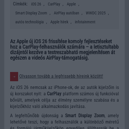
Címkék:
,
,
,
iOS 26
CarPlay
Apple
,
,
,
Smart Display Zoom
AirPlay autóban
WWDC 2025
,
,
autós technológia
Apple hírek
infotainment
Az Apple új iOS 26 frissítése komoly fejlesztéseket
hoz a CarPlay-felhasználók számára – a letisztultabb
dizájntól kezdve a testreszabható megjelenítésen át
egészen a videós AirPlay-támogatásig.
Olvasson tovább a legfrissebb híreink között!
Az iOS 26 nemcsak az iPhone-ok, de az autók kijelzőin is
új korszakot nyit: a
CarPlay
platform számos új funkcióval
bővült, amelyek célja az élmény személyre szabása és a
kijelzőkhöz való alkalmazkodás javítása.
A legfeltűnőbb újdonság a
Smart Display Zoom
, amely
lehetővé teszi, hogy a felhasználók a különböző méretű
és formájú járműkijelzőkön egyedileg állíthassák be a