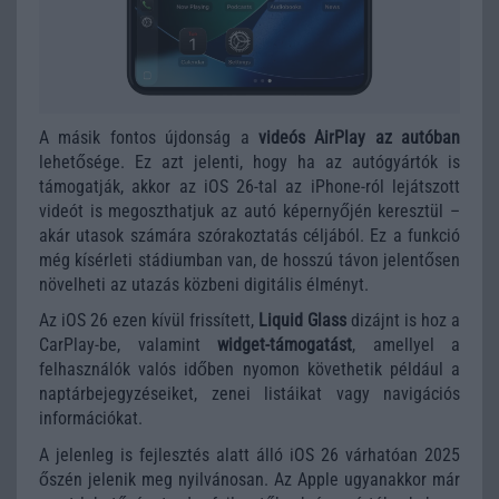
A másik fontos újdonság a
videós AirPlay az autóban
lehetősége. Ez azt jelenti, hogy ha az autógyártók is
támogatják, akkor az iOS 26-tal az iPhone-ról lejátszott
videót is megoszthatjuk az autó képernyőjén keresztül –
akár utasok számára szórakoztatás céljából. Ez a funkció
még kísérleti stádiumban van, de hosszú távon jelentősen
növelheti az utazás közbeni digitális élményt.
Az iOS 26 ezen kívül frissített,
Liquid Glass
dizájnt is hoz a
CarPlay-be, valamint
widget-támogatást
, amellyel a
felhasználók valós időben nyomon követhetik például a
naptárbejegyzéseiket, zenei listáikat vagy navigációs
információkat.
A jelenleg is fejlesztés alatt álló iOS 26 várhatóan 2025
őszén jelenik meg nyilvánosan. Az Apple ugyanakkor már