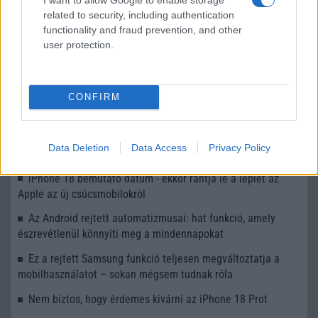
kijelzővel és új funkciókkal érkezhet
related to security, including authentication
functionality and fraud prevention, and other
További hírek
user protection.
CONFIRM
LEGOLVASOTTABBAK
Számos népszerű Samsung Galaxy készülék kimarad a One
Data Deletion
Data Access
Privacy Policy
UI 9 frissítésből – itt a lista az érintett modellekről
iPhone 18 bemutató dátum - ekkor rántja le a leplet az
Apple az új csúcsmobilokról
Az Android rejtett automatizmusai: hat funkció, amely
észrevétlenül könnyíti meg a mindennapokat
Ez a rejtett Samsung funkció teljesen megváltoztatja a
mobilhasználatot – sokan mégsem tudnak róla
Nem biztos, hogy érdemes kivárni az iPhone 18 Prot