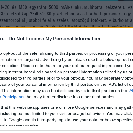
 M20
és M30 egyaránt 5000 mAh-s akkumulátorral felszerelt. A
LCD kijelzőt kap 2340×1080 pixel felbontással. A hátlapi kamera egy
enzorból áll, utóbbi felel a széles látószögű fotókért. A burkolat a
xynos processzora és 3 gigabájt RAM dolgozik, a biztonságról pe
-olvasó gondoskodik. A Galaxy M széria január 28-án mutatkozik be.
ru -
Do Not Process My Personal Information
 a legfrissebb híreink között!
to opt-out of the sale, sharing to third parties, or processing of your per
formation for targeted advertising by us, please use the below opt-out s
r selection. Please note that after your opt-out request is processed y
eing interest-based ads based on personal information utilized by us or
disclosed to third parties prior to your opt-out. You may separately opt-
losure of your personal information by third parties on the IAB’s list of
. This information may also be disclosed by us to third parties on the
IA
Participants
that may further disclose it to other third parties.
 that this website/app uses one or more Google services and may gath
including but not limited to your visit or usage behaviour. You may click 
 to Google and its third-party tags to use your data for below specifi
ogle consent section.