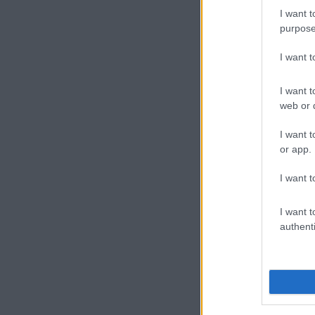
SamMobile
I want t
purpose
I want 
I want t
web or d
I want t
or app.
Új és Használt G
I want t
Samsung Gala
I want t
authenti