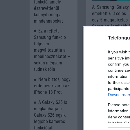
funkció, amely
A
Samsung Galaxy
észrevétlenül
emellett 6.3 colos 
könnyíti meg a
egy 5 megapixeles sz
mindennapokat
Samsung legújabb E
Ez a rejtett
hátlapi ujjlenyomat
Samsung funkció
Telefongu
Olvasson tovább
teljesen
megváltoztatja a
If you wish 
mobilhasználatot –
sensitive in
sokan mégsem
confirm you
tudnak róla
continue se
information 
Nem biztos, hogy
further disc
érdemes kivárni az
participants
iPhone 18 Prot
Downstream 
A Galaxy S25 is
Please note
megkaphatja a
information 
Galaxy S26 egyik
deny consent
legjobb kamerás
in below Go
funkcióját