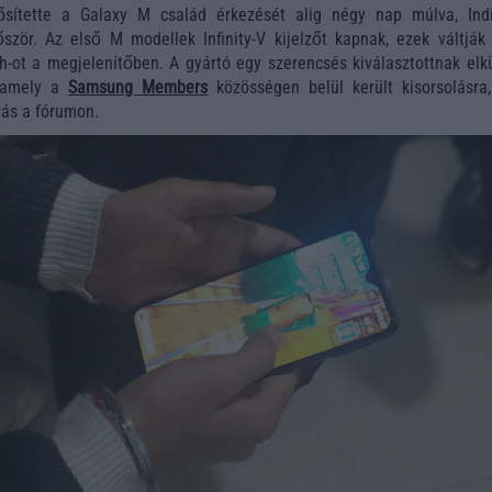
ítette a Galaxy M család érkezését alig négy nap múlva, Ind
zör. Az első M modellek Infinity-V kijelzőt kapnak, ezek váltják 
h-ot a megjelenítőben. A gyártó egy szerencsés kiválasztottnak elkü
, amely a
Samsung Members
közösségen belül került kisorsolásra,
írás a fórumon.