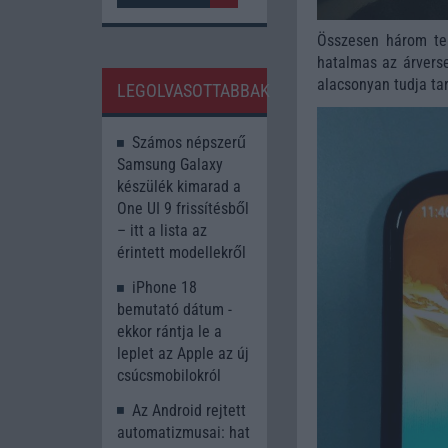
Összesen három te
hatalmas az árverse
alacsonyan tudja tar
LEGOLVASOTTABBAK
Számos népszerű
Samsung Galaxy
készülék kimarad a
One UI 9 frissítésből
– itt a lista az
érintett modellekről
iPhone 18
bemutató dátum -
ekkor rántja le a
leplet az Apple az új
csúcsmobilokról
Az Android rejtett
automatizmusai: hat