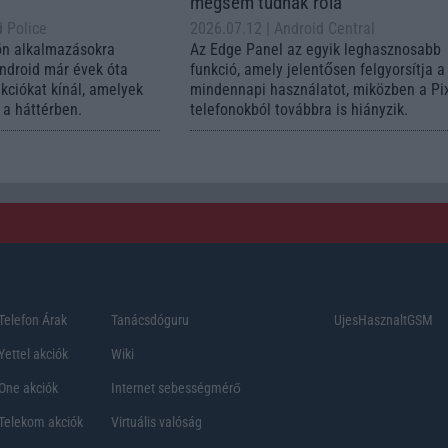
mégsem tudnak róla
d Police
2026.07.12
| Android Central
ön alkalmazásokra
Az Edge Panel az egyik leghasznosabb
Android már évek óta
funkció, amely jelentősen felgyorsítja a
nkciókat kínál, amelyek
mindennapi használatot, miközben a Pi
a háttérben.
telefonokból továbbra is hiányzik.
Telefon Árak
Tanácsdóguru
UjesHasznaltGSM
Yettel akciók
Wiki
One akciók
Internet sebességmérő
Telekom akciók
Virtuális valóság