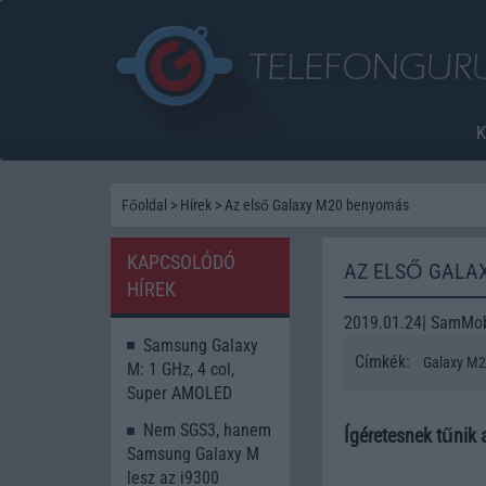
Főoldal
>
Hírek
>
Az első Galaxy M20 benyomás
KAPCSOLÓDÓ
AZ ELSŐ GALA
HÍREK
2019.01.24| SamMob
Samsung Galaxy
Címkék:
Galaxy M
M: 1 GHz, 4 col,
Super AMOLED
Nem SGS3, hanem
Ígéretesnek tűnik a
Samsung Galaxy M
lesz az i9300