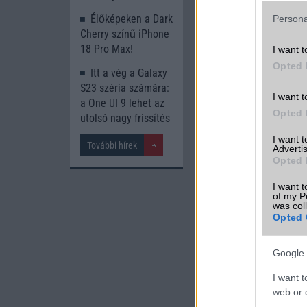
Élőképeken a Dark
Persona
Cherry színű iPhone
18 Pro Max!
I want t
Opted 
Itt a vég a Galaxy
S23 széria számára:
I want t
a One UI 9 lehet az
Opted 
utolsó nagy frissítés
I want 
További hírek
Advertis
Opted 
I want t
of my P
was col
Opted 
Google 
I want t
web or d
A cikkhez kapcsolód