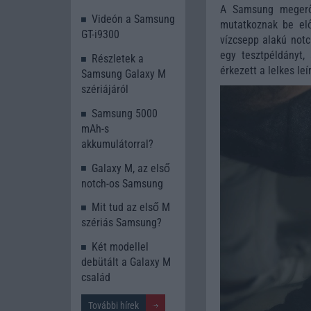
A Samsung megerős
Videón a Samsung
mutatkoznak be elős
GT-i9300
vízcsepp alakú notc
egy tesztpéldányt
Részletek a
érkezett a lelkes le
Samsung Galaxy M
szériájáról
Samsung 5000
mAh-s
akkumulátorral?
Galaxy M, az első
notch-os Samsung
Mit tud az első M
szériás Samsung?
Két modellel
debütált a Galaxy M
család
További hírek