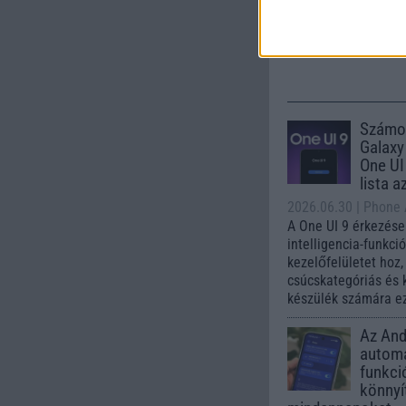
Nelly G
245.000 Ft 
Számo
Galaxy
One UI 
lista a
2026.06.30
| Phone
A One UI 9 érkezése
intelligencia-funkci
kezelőfelületet hoz
csúcskategóriás és 
készülék számára ez
Az Andr
automa
funkci
könnyí