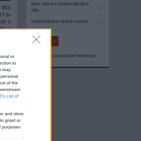
Nem, nekem a mostani tárhely is
z M20
elég
 13 és
latt a
Inkább felhőben tárolok mindent
dig a
Korábbi szavazások eredményei
sonal or
ection to
ou may
 personal
out of the
 downstream
B’s List of
er and store
to grant or
ed purposes