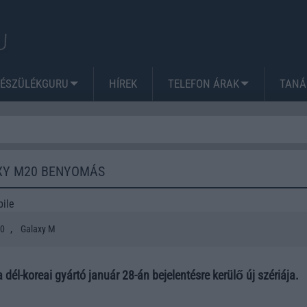
KÉSZÜLÉKGURU
HÍREK
TELEFON ÁRAK
TANÁ
XY M20 BENYOMÁS
ile
,
20
Galaxy M
 dél-koreai gyártó január 28-án bejelentésre kerülő új szériája.