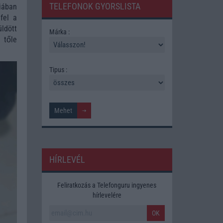
TELEFONOK GYORSLISTA
iában
fel a
ldött
Márka :
 tőle
Tipus :
HÍRLEVÉL
Feliratkozás a Telefonguru ingyenes
hírlevelére
OK