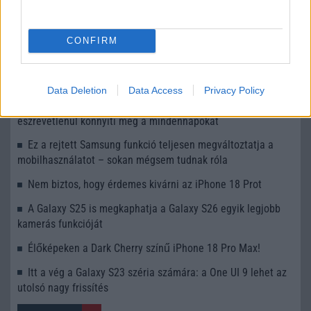
Számos népszerű Samsung Galaxy készülék kimarad a One
CONFIRM
UI 9 frissítésből – itt a lista az érintett modellekről
iPhone 18 bemutató dátum - ekkor rántja le a leplet az
Apple az új csúcsmobilokról
Data Deletion
Data Access
Privacy Policy
Az Android rejtett automatizmusai: hat funkció, amely
észrevétlenül könnyíti meg a mindennapokat
Ez a rejtett Samsung funkció teljesen megváltoztatja a
mobilhasználatot – sokan mégsem tudnak róla
Nem biztos, hogy érdemes kivárni az iPhone 18 Prot
A Galaxy S25 is megkaphatja a Galaxy S26 egyik legjobb
kamerás funkcióját
Élőképeken a Dark Cherry színű iPhone 18 Pro Max!
Itt a vég a Galaxy S23 széria számára: a One UI 9 lehet az
utolsó nagy frissítés