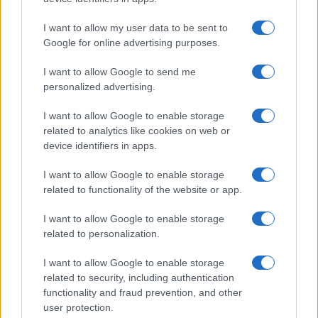
nyelvtámogatás az iOS és macOS rendszerekben
I want to allow my user data to be sent to
Apple iOS 18.1: Az Apple Intelligence új korszakot nyit az
Google for online advertising purposes.
iPhone-okon
I want to allow Google to send me
Megéri az iOS 18.1 frissítés az Apple Intelligence-szel?
personalized advertising.
Az Apple Watch kamerát kaphat – de nem azért, amire
gondolsz
I want to allow Google to enable storage
related to analytics like cookies on web or
watchOS 12: Diszkrét forradalom az Apple Watch-on
device identifiers in apps.
watchOS 26: Mely Apple Watch modellek támogatják az új
I want to allow Google to enable storage
Apple Intelligence funkciókat?
related to functionality of the website or app.
watchOS 26: Új tippfunkció teszi még okosabbá a Smart
I want to allow Google to enable storage
Stack-et
related to personalization.
További hírek
I want to allow Google to enable storage
related to security, including authentication
functionality and fraud prevention, and other
user protection.
LEGOLVASOTTABBAK