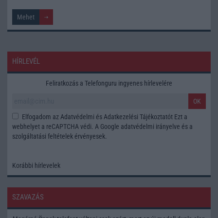
HÍRLEVÉL
Feliratkozás a Telefonguru ingyenes hírlevelére
OK
Elfogadom az
Adatvédelmi és Adatkezelési Tájékoztatót
Ezt a
webhelyet a reCAPTCHA védi. A Google
adatvédelmi irányelve
és a
szolgáltatási feltételek
érvényesek.
Korábbi hírlevelek
SZAVAZÁS