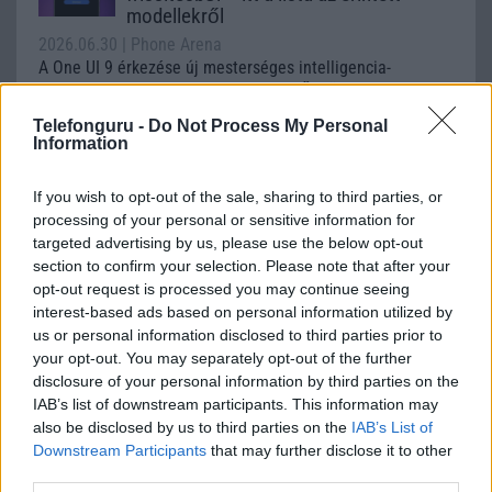
modellekről
2026.06.30
| Phone Arena
A One UI 9 érkezése új mesterséges intelligencia-
funkciókat és továbbfejlesztett kezelőfelületet hoz,
azonban több korábbi csúcskategóriás és középkategóriás
Telefonguru -
Do Not Process My Personal
Galaxy készülék számára ez lesz az út vége.
Information
iPhone 18 bemutató dátum - ekkor
If you wish to opt-out of the sale, sharing to third parties, or
rántja le a leplet az Apple az új
csúcsmobilokról
processing of your personal or sensitive information for
targeted advertising by us, please use the below opt-out
2026.06.29
| Phone Arena
section to confirm your selection. Please note that after your
A szeptemberi eseményen az iPhone 18 Pro modellek
opt-out request is processed you may continue seeing
mellett a régóta pletykált hajlítható iPhone Ultra is
interest-based ads based on personal information utilized by
bemutatkozhat, miközben az áremelésekről szóló
us or personal information disclosed to third parties prior to
találgatások továbbra is beárnyékolják a rajtot.
your opt-out. You may separately opt-out of the further
disclosure of your personal information by third parties on the
Az Android rejtett automatizmusai: hat
funkció, amely észrevétlenül könnyíti
IAB’s list of downstream participants. This information may
meg a mindennapokat
also be disclosed by us to third parties on the
IAB’s List of
Downstream Participants
that may further disclose it to other
2026.06.14
| Android Police
third parties.
Sok felhasználó külön alkalmazásokra esküszik, pedig az