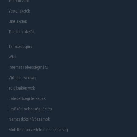
Telefon Árak
Yettel akciók
One akciók
Telekom akciók
Tanácsdóguru
Wiki
Internet sebességmérő
Virtuális valóság
Telefonkönyvek
Lefedettségi térképek
Letöltési sebesség térkép
Nemzetközi hívószámok
Mobiltelefon védelem és biztonság