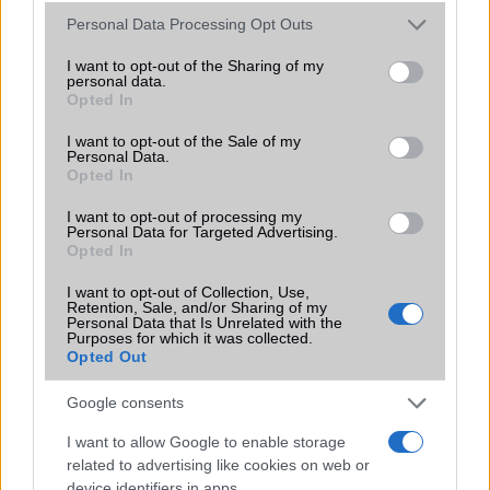
Android már évek óta olyan intelligens funkciókat kínál,
Please note that this website/app uses one or more Google
Personal Data Processing Opt Outs
amelyek maguktól dolgoznak a háttérben.
services and may gather and store information including but
not limited to your visit or usage behaviour. You may click to
I want to opt-out of the Sharing of my
personal data.
Ez a rejtett Samsung funkció teljesen
grant or deny consent to Google and its third-party tags to
Opted In
megváltoztatja a mobilhasználatot –
use your data for below specified purposes in below Google
sokan mégsem tudnak róla
consent section.
I want to opt-out of the Sale of my
Personal Data.
2026.07.12
| Android Central
Opted In
Az Edge Panel az egyik leghasznosabb funkció, amely
jelentősen felgyorsítja a mindennapi használatot,
I want to opt-out of processing my
miközben a Pixel telefonokból továbbra is hiányzik.
Personal Data for Targeted Advertising.
Opted In
I want to opt-out of Collection, Use,
Retention, Sale, and/or Sharing of my
Personal Data that Is Unrelated with the
Purposes for which it was collected.
Opted Out
KAPCSOLÓDÓ HÍREK
Google consents
iOS 18.1 béta 6: Az Apple Intelligence funkciók
bemutatkoznak
I want to allow Google to enable storage
related to advertising like cookies on web or
Apple Intelligence: Új AI funkciók és nemzetközi
device identifiers in apps.