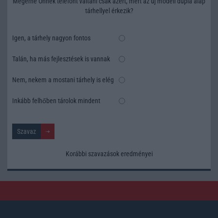
Megérné Önnek telefont váltani csak azért, mert az új modell dupla alap
tárhellyel érkezik?
Igen, a tárhely nagyon fontos
Talán, ha más fejlesztések is vannak
Nem, nekem a mostani tárhely is elég
Inkább felhőben tárolok mindent
Korábbi szavazások eredményei