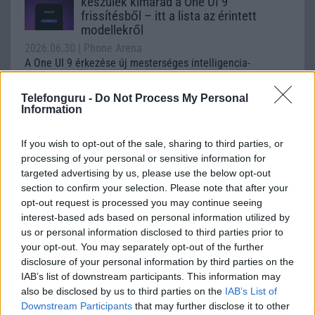
készülék kimarad a One UI 9
frissítésből – itt a lista az érintett
modellekről
2026.06.30
| Phone Arena
A One UI 9 érkezése új mesterséges intelligencia-
funkciókat és továbbfejlesztett kezelőfelületet hoz,
azonban több korábbi csúcskategóriás és középkategóriás
Telefonguru -
Do Not Process My Personal
Galaxy készülék számára ez lesz az út vége.
Information
iPhone 18 bemutató dátum - ekkor
If you wish to opt-out of the sale, sharing to third parties, or
rántja le a leplet az Apple az új
processing of your personal or sensitive information for
csúcsmobilokról
targeted advertising by us, please use the below opt-out
2026.06.29
| Phone Arena
section to confirm your selection. Please note that after your
A szeptemberi eseményen az iPhone 18 Pro modellek
opt-out request is processed you may continue seeing
mellett a régóta pletykált hajlítható iPhone Ultra is
interest-based ads based on personal information utilized by
bemutatkozhat, miközben az áremelésekről szóló
us or personal information disclosed to third parties prior to
találgatások továbbra is beárnyékolják a rajtot.
your opt-out. You may separately opt-out of the further
disclosure of your personal information by third parties on the
Az Android rejtett automatizmusai: hat
IAB’s list of downstream participants. This information may
funkció, amely észrevétlenül könnyíti
also be disclosed by us to third parties on the
IAB’s List of
meg a mindennapokat
Downstream Participants
that may further disclose it to other
2026.06.14
| Android Police