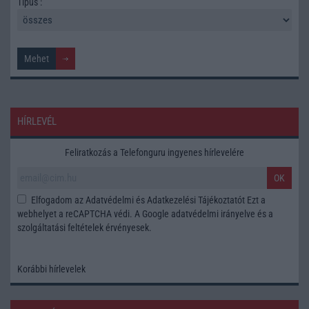
Tipus :
HÍRLEVÉL
Feliratkozás a Telefonguru ingyenes hírlevelére
OK
Elfogadom az
Adatvédelmi és Adatkezelési Tájékoztatót
Ezt a
webhelyet a reCAPTCHA védi. A Google
adatvédelmi irányelve
és a
szolgáltatási feltételek
érvényesek.
Korábbi hírlevelek