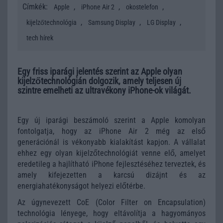
Címkék:
,
,
,
Apple
iPhone Air 2
okostelefon
,
,
,
kijelzőtechnológia
Samsung Display
LG Display
tech hírek
Egy friss iparági jelentés szerint az Apple olyan
kijelzőtechnológián dolgozik, amely teljesen új
szintre emelheti az ultravékony iPhone-ok világát.
Egy új iparági beszámoló szerint a
Apple
komolyan
fontolgatja, hogy az iPhone Air 2 még az első
generációnál is vékonyabb kialakítást kapjon. A vállalat
ehhez egy olyan kijelzőtechnológiát venne elő, amelyet
eredetileg a hajlítható iPhone fejlesztéséhez terveztek, és
amely kifejezetten a karcsú dizájnt és az
energiahatékonyságot helyezi előtérbe.
Az úgynevezett CoE (Color Filter on Encapsulation)
technológia lényege, hogy eltávolítja a hagyományos