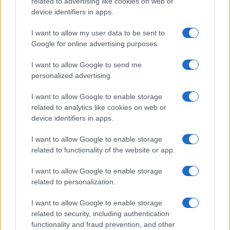
related to advertising like cookies on web or
újragondolta a hátlapot!
device identifiers in apps.
iPhone 17 Pro Max még nagyobb előnyhöz jut
I want to allow my user data to be sent to
akkumulátoridőben az iPhone 17 Pro-val szemben
Google for online advertising purposes.
Új pletyka szerint közelebb lehet az iPhone Air 2
I want to allow Google to send me
megjelenése, mint gondoltuk
personalized advertising.
Az iPhone 18 Pro esetében mégsem tűnik el a Dynamic
I want to allow Google to enable storage
Island, csak kisebb lesz a kivágás
related to analytics like cookies on web or
Már gyártják az iPhone 18 Pro-t – de még meglepetést
device identifiers in apps.
tartogathat az Apple
I want to allow Google to enable storage
Jelentősen nagyobb akkumulátort kaphat az iPhone 18 Pro
related to functionality of the website or app.
Max – új szivárgás érkezett
I want to allow Google to enable storage
Nem a hardver miatt lehet „Ultra” az Apple első
related to personalization.
összehajtható iPhone-ja
I want to allow Google to enable storage
További hírek
related to security, including authentication
functionality and fraud prevention, and other