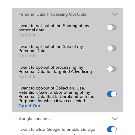
third parties.
Sok felhasználó külön alkalmazásokra esküszik, pedig az
Android már évek óta olyan intelligens funkciókat kínál,
Please note that this website/app uses one or more Google
Personal Data Processing Opt Outs
amelyek maguktól dolgoznak a háttérben.
services and may gather and store information including but
not limited to your visit or usage behaviour. You may click to
I want to opt-out of the Sharing of my
personal data.
grant or deny consent to Google and its third-party tags to
Ez a rejtett Samsung funkció teljesen
Opted In
use your data for below specified purposes in below Google
megváltoztatja a mobilhasználatot –
consent section.
sokan mégsem tudnak róla
I want to opt-out of the Sale of my
Personal Data.
2026.07.12
| Android Central
Opted In
Az Edge Panel az egyik leghasznosabb funkció, amely
jelentősen felgyorsítja a mindennapi használatot,
I want to opt-out of processing my
Personal Data for Targeted Advertising.
miközben a Pixel telefonokból továbbra is hiányzik.
Opted In
I want to opt-out of Collection, Use,
Retention, Sale, and/or Sharing of my
Personal Data that Is Unrelated with the
Purposes for which it was collected.
Opted Out
KAPCSOLÓDÓ HÍREK
Google consents
Két phablet idén a ZTE-től
I want to allow Google to enable storage
Ez lenne az új iPhone 17 Pro? Az Apple radikálisan