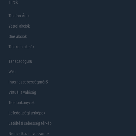
Hirek
Telefon Árak
Yettel akciók
One akciók
Telekom akciók
Tanácsdóguru
Wiki
Internet sebességmérő
Virtuális valóság
Telefonkönyvek
Lefedettségi térképek
Letöltési sebesség térkép
Nemzetközi hívószámok