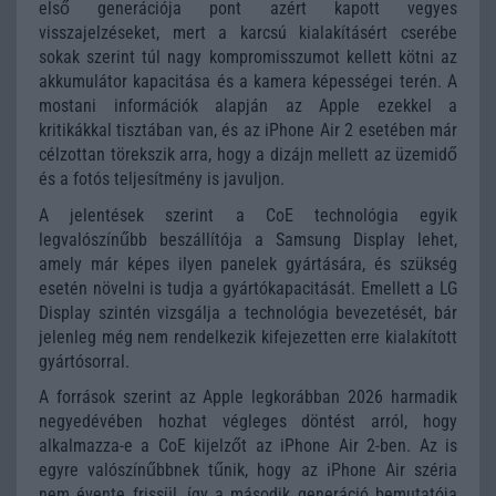
első generációja pont azért kapott vegyes
visszajelzéseket, mert a karcsú kialakításért cserébe
sokak szerint túl nagy kompromisszumot kellett kötni az
akkumulátor kapacitása és a kamera képességei terén. A
mostani információk alapján az Apple ezekkel a
kritikákkal tisztában van, és az iPhone Air 2 esetében már
célzottan törekszik arra, hogy a dizájn mellett az üzemidő
és a fotós teljesítmény is javuljon.
A jelentések szerint a CoE technológia egyik
legvalószínűbb beszállítója a
Samsung Display
lehet,
amely már képes ilyen panelek gyártására, és szükség
esetén növelni is tudja a gyártókapacitását. Emellett a
LG
Display
szintén vizsgálja a technológia bevezetését, bár
jelenleg még nem rendelkezik kifejezetten erre kialakított
gyártósorral.
A források szerint az Apple legkorábban 2026 harmadik
negyedévében hozhat végleges döntést arról, hogy
alkalmazza-e a CoE kijelzőt az iPhone Air 2-ben. Az is
egyre valószínűbbnek tűnik, hogy az iPhone Air széria
nem évente frissül, így a második generáció bemutatója