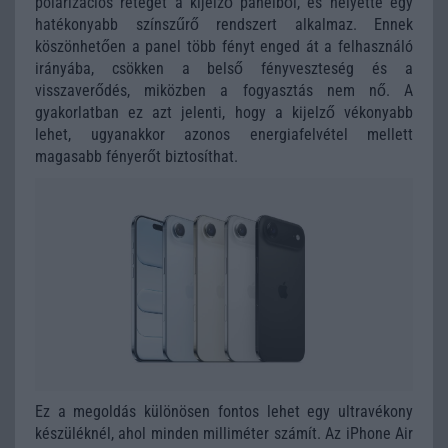
polarizációs réteget a kijelző panelből, és helyette egy
hatékonyabb színszűrő rendszert alkalmaz. Ennek
köszönhetően a panel több fényt enged át a felhasználó
irányába, csökken a belső fényveszteség és a
visszaverődés, miközben a fogyasztás nem nő. A
gyakorlatban ez azt jelenti, hogy a kijelző vékonyabb
lehet, ugyanakkor azonos energiafelvétel mellett
magasabb fényerőt biztosíthat.
Ez a megoldás különösen fontos lehet egy ultravékony
készüléknél, ahol minden milliméter számít. Az iPhone Air