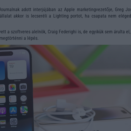
Journalnak adott interjújában az Apple marketingvezetője, Greg Jo
llalat akkor is lecseréli a Lighting portot, ha csapata nem eléged
vett a szoftveres alelnök, Craig Federighi is, de egyikük sem árulta el
megtörténni a lépés.