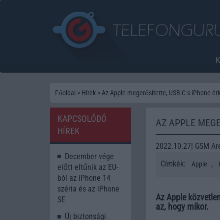
Főoldal
>
Hírek
>
Az Apple megerősítette, USB-C-s iPhone érk
KAPCSOLÓDÓ
AZ APPLE MEGE
HÍREK
2022.10.27| GSM Ar
December vége
Címkék:
,
Apple
előtt eltűnik az EU-
ból az iPhone 14
széria és az iPhone
Az Apple közvetlen
SE
az, hogy mikor.
Új biztonsági