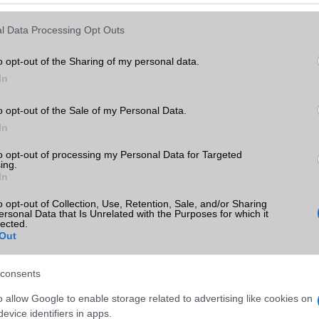
ó linkek:
l Data Processing Opt Outs
o opt-out of the Sharing of my personal data.
In
o opt-out of the Sale of my Personal Data.
In
to opt-out of processing my Personal Data for Targeted
ing.
SM kiemelt ajánlatok
In
o opt-out of Collection, Use, Retention, Sale, and/or Sharing
xy S26
Samsung Galaxy S26 Ultra
Samsung Galaxy S26
ersonal Data that Is Unrelated with the Purposes for which it
lected.
Out
consents
o allow Google to enable storage related to advertising like cookies on
evice identifiers in apps.