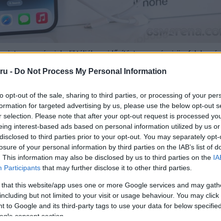
erint „az európaiak diktálják az időzítést az európai ügyfelek szám
ja annak, hogy semmit se mondjunk a váltás ütemtervéről. Joswia
ru -
Do Not Process My Personal Information
zolni arra, hogy az Apple ad-e majd töltőfejet az EU-n kívül, de ez 
nik.
to opt-out of the sale, sharing to third parties, or processing of your per
obiltelefonos hírek! Kattintson ide!
formation for targeted advertising by us, please use the below opt-out s
r selection. Please note that after your opt-out request is processed y
is beszélt, hogy az Apple elkötelezetten járja a saját útját, és bí
eing interest-based ads based on personal information utilized by us or
ett, hogy megfelelne a törvényhozók szabványainak, és harmadik f
disclosed to third parties prior to your opt-out. You may separately opt-
alkalmazna.
losure of your personal information by third parties on the IAB’s list of
. This information may also be disclosed by us to third parties on the
IA
hozzátette, hogy a töltőfejek leválasztható kábelekkel való mego
Participants
that may further disclose it to other third parties.
nyosítás problémáját, azt állítva, hogy az USB-C-re való átállás s
, mivel az embereket arra kényszerítik, hogy új kábeleket vásárolja
 that this website/app uses one or more Google services and may gath
k el.
including but not limited to your visit or usage behaviour. You may click 
 to Google and its third-party tags to use your data for below specifi
ogle consent section.