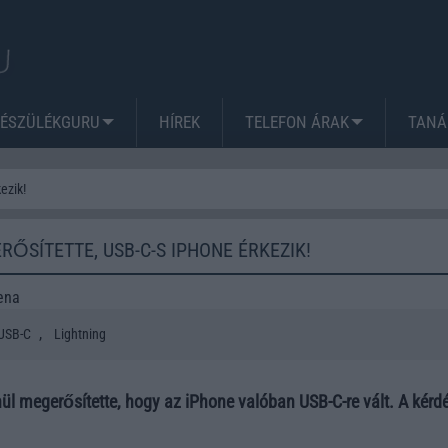
KÉSZÜLÉKGURU
HÍREK
TELEFON ÁRAK
TANÁ
ezik!
RŐSÍTETTE, USB-C-S IPHONE ÉRKEZIK!
ena
,
USB-C
Lightning
ül megerősítette, hogy az iPhone valóban USB-C-re vált. A kérd