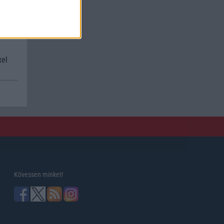
kan
xel
Kövessen minket!