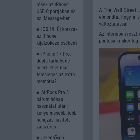
rések az iPhone
A The Wall Street 
USB-C portjában és
elmondta, hogy a vá
az iMessage-ben
változtatással.
iOS 19: Új korszak
Az interjúban részt 
az iPhone
pontosan mikor fog 
kijelzőkezelésében?
iPhone 17 Pro:
dupla tárhely, de
miért lehet már
felesleges az extra
memória?
AirPods Pro 3
három hónap
használat után:
kényelmesebb, jobb
hangzás, javított
zajszűrés
Jelentősen