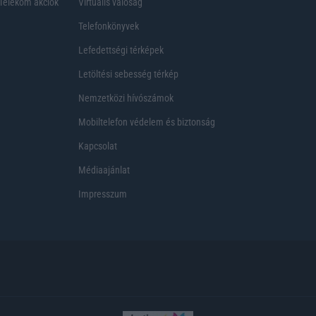
Telekom akciók
Virtuális valóság
Telefonkönyvek
Lefedettségi térképek
Letöltési sebesség térkép
Nemzetközi hívószámok
Mobiltelefon védelem és biztonság
Kapcsolat
Médiaajánlat
Impresszum