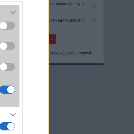
Nem, nekem a mostani tárhely is
elég
Inkább felhőben tárolok mindent
Korábbi szavazások eredményei