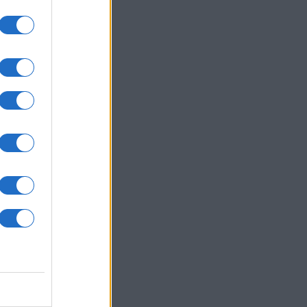
um -
az
okról
 Pro
t,
a