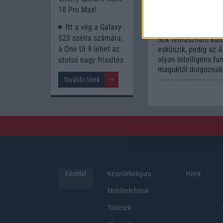
könnyí
18 Pro Max!
mindennapokat
Itt a vég a Galaxy
2026.06.14
| Androi
S23 széria számára:
Sok felhasználó kül
a One UI 9 lehet az
esküszik, pedig az 
olyan intelligens fu
utolsó nagy frissítés
maguktól dolgoznak 
További hírek
Főoldal
Készülékekguru
Hirek
Mobiltelefonok
Tabletek