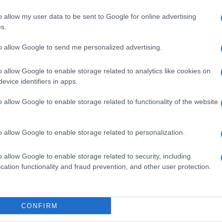
o allow my user data to be sent to Google for online advertising
SM
Euro Gsm
Euro Gsm
s.
(új)
392.000 Ft (új)
267.000 Ft (új)
to allow Google to send me personalized advertising.
o allow Google to enable storage related to analytics like cookies on
evice identifiers in apps.
s népszerű Samsung
iPhone 18 bemutató dát
 készülék kimarad a
ekkor rántja le a leplet 
o allow Google to enable storage related to functionality of the website
9 frissítésből – itt a
Apple az új csúcsmobil
z érintett modellekről
2026.06.29
| Phone Arena
 Arena
A szeptemberi eseményen az iPhone 18
o allow Google to enable storage related to personalization.
 új mesterséges
modellek mellett a régóta pletykált
ókat és továbbfejlesztett
hajlítható iPhone Ultra is bemutatkozha
o allow Google to enable storage related to security, including
, azonban több korábbi
miközben az áremelésekről szóló
cation functionality and fraud prevention, and other user protection.
középkategóriás Galaxy
találgatások továbbra is beárnyékolják 
 lesz az út vége.
rajtot.
oid rejtett
Ez a rejtett Samsung
CONFIRM
tizmusai: hat
funkció teljesen
ó, amely észrevétlenül
megváltoztatja a