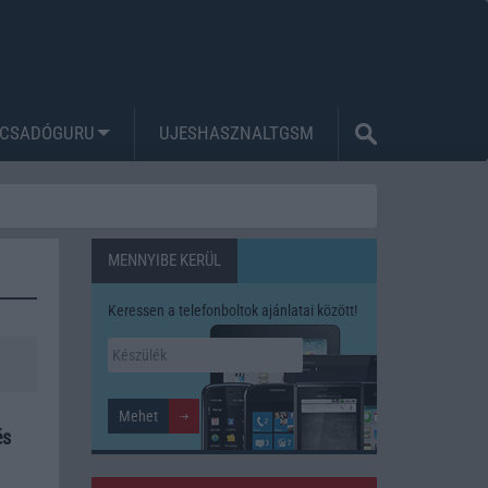
CSADÓGURU
UJESHASZNALTGSM
MENNYIBE KERÜL
Keressen a telefonboltok ajánlatai között!
és