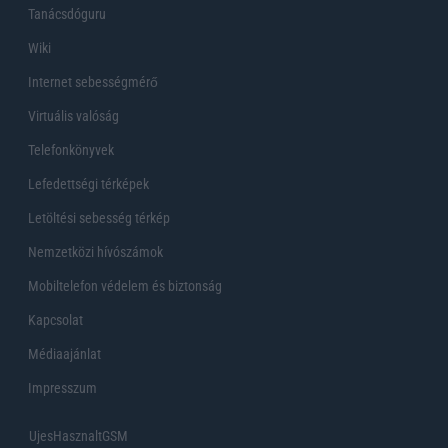
Tanácsdóguru
Wiki
Internet sebességmérő
Virtuális valóság
Telefonkönyvek
Lefedettségi térképek
Letöltési sebesség térkép
Nemzetközi hívószámok
Mobiltelefon védelem és biztonság
Kapcsolat
Médiaajánlat
Impresszum
UjesHasznaltGSM