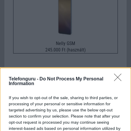
Nelly GSM
245.000 Ft (használt)
Telefonguru -
Do Not Process My Personal
Számos népszerű Samsung Galaxy
Information
készülék kimarad a One UI 9
frissítésből – itt a lista az érintett
If you wish to opt-out of the sale, sharing to third parties, or
modellekről
processing of your personal or sensitive information for
2026.06.30
| Phone Arena
targeted advertising by us, please use the below opt-out
A One UI 9 érkezése új mesterséges intelligencia-
section to confirm your selection. Please note that after your
funkciókat és továbbfejlesztett kezelőfelületet hoz,
opt-out request is processed you may continue seeing
azonban több korábbi csúcskategóriás és középkategóriás
interest-based ads based on personal information utilized by