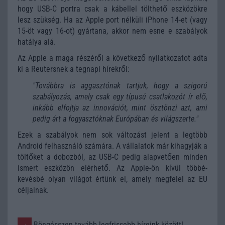
hogy USB-C portra csak a kábellel tölthető eszközökre
lesz szükség. Ha az Apple port nélküli iPhone 14-et (vagy
15-öt vagy 16-ot) gyártana, akkor nem esne e szabályok
hatálya alá.
Az Apple a maga részéről a következő nyilatkozatot adta
ki a Reutersnek a tegnapi hírekről:
"Továbbra is aggasztónak tartjuk, hogy a szigorú
szabályozás, amely csak egy típusú csatlakozót ír elő,
inkább elfojtja az innovációt, mint ösztönzi azt, ami
pedig árt a fogyasztóknak Európában és világszerte."
Ezek a szabályok nem sok változást jelent a legtöbb
Android felhasználó számára. A vállalatok már kihagyják a
töltőket a dobozból, az USB-C pedig alapvetően minden
ismert eszközön elérhető. Az Apple-ön kívül többé-
kevésbé olyan világot értünk el, amely megfelel az EU
céljainak.
Böngésszen tovább legfrissebb híreink között!