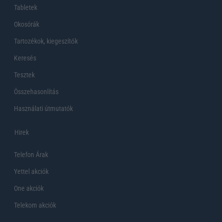
Tabletek
Okosórák
Tartozékok, kiegeszítők
Keresés
Tesztek
Összehasonlítás
Használati útmutatók
Hirek
Telefon Árak
Yettel akciók
One akciók
Telekom akciók