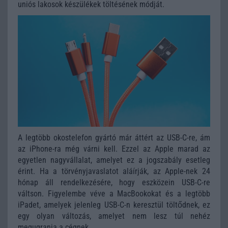
uniós lakosok készülékek töltésének módját.
A legtöbb okostelefon gyártó már áttért az USB-C-re, ám
az iPhone-ra még várni kell. Ezzel az Apple marad az
egyetlen nagyvállalat, amelyet ez a jogszabály esetleg
érint. Ha a törvényjavaslatot aláírják, az Apple-nek 24
hónap áll rendelkezésére, hogy eszközein USB-C-re
váltson. Figyelembe véve a MacBookokat és a legtöbb
iPadet, amelyek jelenleg USB-C-n keresztül töltődnek, ez
egy olyan változás, amelyet nem lesz túl nehéz
megugrania a cégnek.