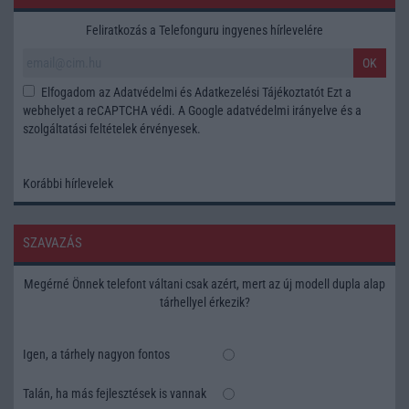
Feliratkozás a Telefonguru ingyenes hírlevelére
OK
Elfogadom az
Adatvédelmi és Adatkezelési Tájékoztatót
Ezt a
webhelyet a reCAPTCHA védi. A Google
adatvédelmi irányelve
és a
szolgáltatási feltételek
érvényesek.
Korábbi hírlevelek
SZAVAZÁS
Megérné Önnek telefont váltani csak azért, mert az új modell dupla alap
tárhellyel érkezik?
Igen, a tárhely nagyon fontos
Talán, ha más fejlesztések is vannak