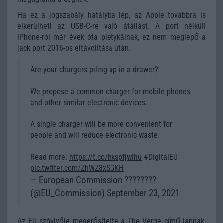
Ha ez a jogszabály hatályba lép, az Apple továbbra is
elkerülheti az USB-C-re való átállást. A port nélküli
iPhone-ról már évek óta pletykálnak, ez nem meglepő a
jack port 2016-os eltávolítása után.
Are your chargers piling up in a drawer?
We propose a common charger for mobile phones
and other similar electronic devices.
A single charger will be more convenient for
people and will reduce electronic waste.
Read more:
https://t.co/hkspfjwlhu
#DigitalEU
pic.twitter.com/ZhWZ8xSGKH
— European Commission ????????
(@EU_Commission) September 23, 2021
Az EU szóvivője megerősítette a The Verge című lapnak,