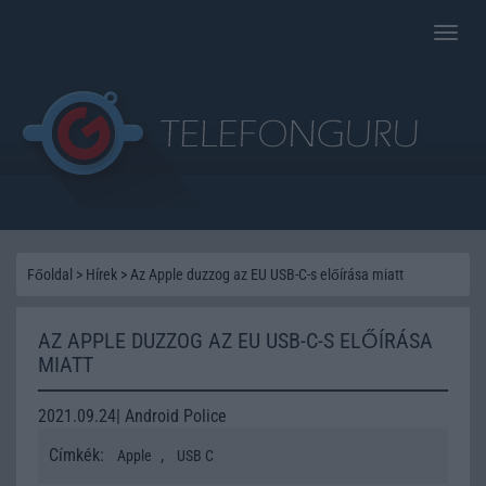
Toggle
naviga
Főoldal
>
Hírek
>
Az Apple duzzog az EU USB-C-s előírása miatt
AZ APPLE DUZZOG AZ EU USB-C-S ELŐÍRÁSA
MIATT
2021.09.24| Android Police
Címkék:
,
Apple
USB C