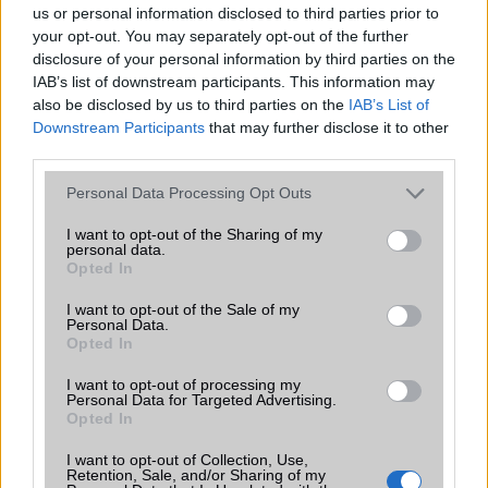
Galaxy készülék számára ez lesz az út vége.
us or personal information disclosed to third parties prior to
your opt-out. You may separately opt-out of the further
iPhone 18 bemutató dátum - ekkor
disclosure of your personal information by third parties on the
rántja le a leplet az Apple az új
IAB’s list of downstream participants. This information may
csúcsmobilokról
also be disclosed by us to third parties on the
IAB’s List of
2026.06.29
| Phone Arena
Downstream Participants
that may further disclose it to other
A szeptemberi eseményen az iPhone 18 Pro modellek
third parties.
mellett a régóta pletykált hajlítható iPhone Ultra is
bemutatkozhat, miközben az áremelésekről szóló
Please note that this website/app uses one or more Google
Personal Data Processing Opt Outs
találgatások továbbra is beárnyékolják a rajtot.
services and may gather and store information including but
not limited to your visit or usage behaviour. You may click to
I want to opt-out of the Sharing of my
personal data.
Az Android rejtett automatizmusai: hat
grant or deny consent to Google and its third-party tags to
Opted In
funkció, amely észrevétlenül könnyíti
use your data for below specified purposes in below Google
meg a mindennapokat
consent section.
I want to opt-out of the Sale of my
Personal Data.
2026.06.14
| Android Police
Opted In
Sok felhasználó külön alkalmazásokra esküszik, pedig az
Android már évek óta olyan intelligens funkciókat kínál,
I want to opt-out of processing my
amelyek maguktól dolgoznak a háttérben.
Personal Data for Targeted Advertising.
Opted In
Ez a rejtett Samsung funkció teljesen
I want to opt-out of Collection, Use,
megváltoztatja a mobilhasználatot –
Retention, Sale, and/or Sharing of my