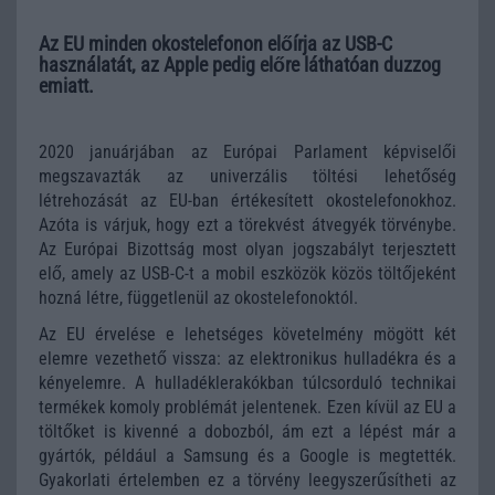
Az EU minden okostelefonon előírja az USB-C
használatát, az Apple pedig előre láthatóan duzzog
emiatt.
2020 januárjában az Európai Parlament képviselői
megszavazták az univerzális töltési lehetőség
létrehozását az EU-ban értékesített okostelefonokhoz.
Azóta is várjuk, hogy ezt a törekvést átvegyék törvénybe.
Az Európai Bizottság most olyan jogszabályt terjesztett
elő, amely az USB-C-t a mobil eszközök közös töltőjeként
hozná létre, függetlenül az okostelefonoktól.
Az EU érvelése e lehetséges követelmény mögött két
elemre vezethető vissza: az elektronikus hulladékra és a
kényelemre. A hulladéklerakókban túlcsorduló technikai
termékek komoly problémát jelentenek. Ezen kívül az EU a
töltőket is kivenné a dobozból, ám ezt a lépést már a
gyártók, például a Samsung és a Google is megtették.
Gyakorlati értelemben ez a törvény leegyszerűsítheti az