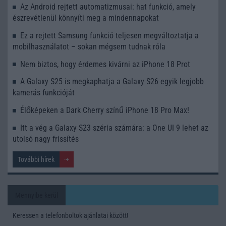
Az Android rejtett automatizmusai: hat funkció, amely
észrevétlenül könnyíti meg a mindennapokat
Ez a rejtett Samsung funkció teljesen megváltoztatja a
mobilhasználatot – sokan mégsem tudnak róla
Nem biztos, hogy érdemes kivárni az iPhone 18 Prot
A Galaxy S25 is megkaphatja a Galaxy S26 egyik legjobb
kamerás funkcióját
Élőképeken a Dark Cherry színű iPhone 18 Pro Max!
Itt a vég a Galaxy S23 széria számára: a One UI 9 lehet az
utolsó nagy frissítés
További hírek
Mennyibe kerül
Keressen a telefonboltok ajánlatai között!