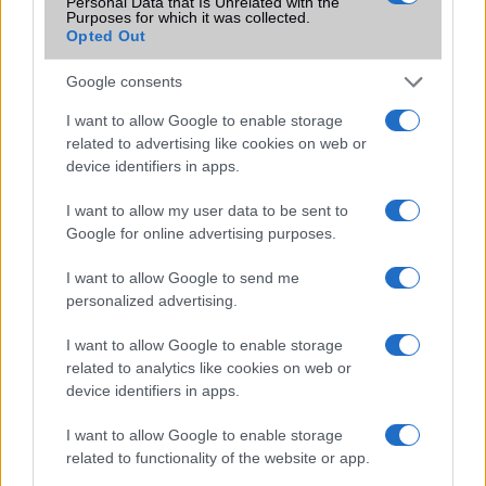
Personal Data that Is Unrelated with the
sokan mégsem tudnak róla
Purposes for which it was collected.
2026.07.12
| Android Central
Opted Out
Az Edge Panel az egyik leghasznosabb funkció, amely
jelentősen felgyorsítja a mindennapi használatot,
Google consents
miközben a Pixel telefonokból továbbra is hiányzik.
I want to allow Google to enable storage
related to advertising like cookies on web or
device identifiers in apps.
I want to allow my user data to be sent to
Google for online advertising purposes.
KAPCSOLÓDÓ HÍREK
I want to allow Google to send me
Az Apple az USB C-t is korlátozná?
personalized advertising.
Az Apple az USB C kábellel is trükközni fog
I want to allow Google to enable storage
Új USB-C Apple tartozékok várhatóak
related to analytics like cookies on web or
device identifiers in apps.
Ezek az Apple termékek akadályozzák, hogy az USB-C álom
valósággá váljon
I want to allow Google to enable storage
related to functionality of the website or app.
Az Apple Watch új alvási funkciója egyre több helyen válik