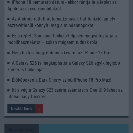
iPhone 18 bemutató dátum - ekkor rántja le a leplet az
Apple az új csúcsmobilokról
Az Android rejtett automatizmusai: hat funkció, amely
észrevétlenül könnyíti meg a mindennapokat
Ez a rejtett Samsung funkció teljesen megváltoztatja a
mobilhasználatot – sokan mégsem tudnak róla
Nem biztos, hogy érdemes kivárni az iPhone 18 Prot
A Galaxy S25 is megkaphatja a Galaxy S26 egyik legjobb
kamerás funkcióját
Élőképeken a Dark Cherry színű iPhone 18 Pro Max!
Itt a vég a Galaxy S23 széria számára: a One UI 9 lehet az
utolsó nagy frissítés
További hírek
Mennyibe kerül