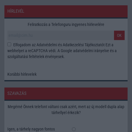
HÍRLEVÉL
Feliratkozás a Telefonguru ingyenes hírlevelére
OK
Elfogadom az
Adatvédelmi és Adatkezelési Tájékoztatót
Ezt a
webhelyet a reCAPTCHA védi. A Google
adatvédelmi irányelve
és a
szolgáltatási feltételek
érvényesek.
Korábbi hírlevelek
SZAVAZÁS
Megérné Önnek telefont váltani csak azért, mert az új modell dupla alap
tárhellyel érkezik?
Igen, a tárhely nagyon fontos