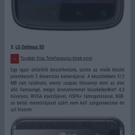
3.
LG Optimus 3D
További friss Telefongurus hírek erre!
Egy igazi úttörõrõl beszélhetünk, szinte az elsõk között
jelentkezett 3 dimenziós kamerájával. A készülékben 512
MB ram található, amely csupán feleannyi mint az élet
álló Samsungé, mégis bronzéremmel büszkélkedhet! 4,3
hüvelyes, WVGA kijelzõjével, HSPA+ támogatásával, 8GB-
os belsõ memóriájával azért nem kell szégyenkeznie én
azt hiszem.