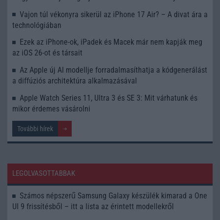
Vajon túl vékonyra sikerül az iPhone 17 Air? – A divat ára a
technológiában
Ezek az iPhone-ok, iPadek és Macek már nem kapják meg
az iOS 26-ot és társait
Az Apple új AI modellje forradalmasíthatja a kódgenerálást
a diffúziós architektúra alkalmazásával
Apple Watch Series 11, Ultra 3 és SE 3: Mit várhatunk és
mikor érdemes vásárolni
További hírek
LEGOLVASOTTABBAK
Számos népszerű Samsung Galaxy készülék kimarad a One
UI 9 frissítésből – itt a lista az érintett modellekről