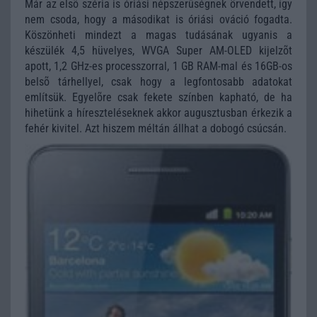
Már az elsõ széria is óriási népszerûségnek örvendett, így
nem csoda, hogy a másodikat is óriási ováció fogadta.
Köszönheti mindezt a magas tudásának ugyanis a
készülék 4,5 hüvelyes, WVGA Super AM-OLED kijelzõt
apott, 1,2 GHz-es processzorral, 1 GB RAM-mal és 16GB-os
belsõ tárhellyel, csak hogy a legfontosabb adatokat
említsük. Egyelõre csak fekete színben kapható, de ha
hihetünk a híreszteléseknek akkor augusztusban érkezik a
fehér kivitel. Azt hiszem méltán állhat a dobogó csúcsán.