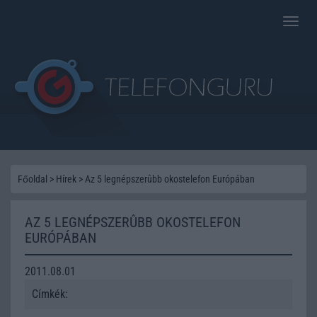
Toggle
naviga
Főoldal
>
Hírek
>
Az 5 legnépszerûbb okostelefon Európában
AZ 5 LEGNÉPSZERÛBB OKOSTELEFON
EURÓPÁBAN
2011.08.01
Címkék: