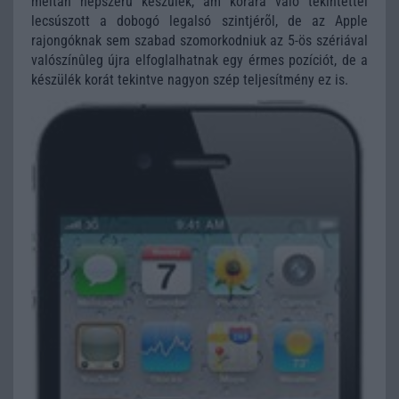
méltán népszerû készülék, ám korára való tekintettel
lecsúszott a dobogó legalsó szintjérõl, de az Apple
rajongóknak sem szabad szomorkodniuk az 5-ös szériával
valószínûleg újra elfoglalhatnak egy érmes pozíciót, de a
készülék korát tekintve nagyon szép teljesítmény ez is.