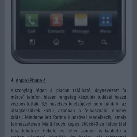
4.
Apple iPhone 4
Viszonylag régen a piacon található, úgynevezett "a
mérce" telefon, hiszen rengeteg készülék tudását hozzá
viszonyították. 3,5 hüvelyes kijelzõjével nem tûnik ki az
átlagkészülkek közül, azonban a felhasználói élmény
óriási. Mindemellett Retina kijelzõvel rendelkezik, amely
természetesen Multi-Touch képes 960x640-es felbontást
tesz lehetõvé. Fekete és fehér színben is kapható a