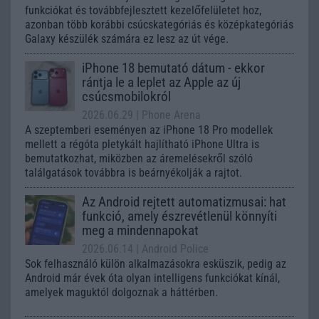
funkciókat és továbbfejlesztett kezelőfelületet hoz,
azonban több korábbi csúcskategóriás és középkategóriás
Galaxy készülék számára ez lesz az út vége.
iPhone 18 bemutató dátum - ekkor
rántja le a leplet az Apple az új
csúcsmobilokról
2026.06.29
| Phone Arena
A szeptemberi eseményen az iPhone 18 Pro modellek
mellett a régóta pletykált hajlítható iPhone Ultra is
bemutatkozhat, miközben az áremelésekről szóló
találgatások továbbra is beárnyékolják a rajtot.
Az Android rejtett automatizmusai: hat
funkció, amely észrevétlenül könnyíti
meg a mindennapokat
2026.06.14
| Android Police
Sok felhasználó külön alkalmazásokra esküszik, pedig az
Android már évek óta olyan intelligens funkciókat kínál,
amelyek maguktól dolgoznak a háttérben.