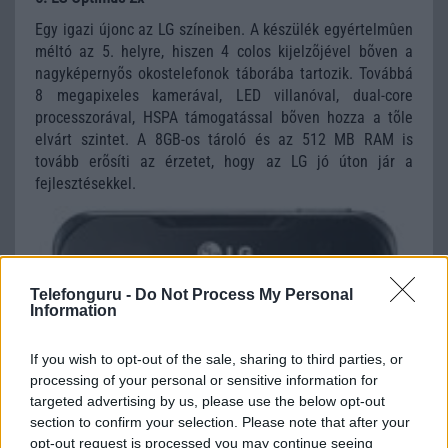
Egy igazi újonc az LG színeiben. A készülék egyértelmûen
méltó az 5. helyre, hiszen 4 colos kijelzõjével bõven a
nagyképernyõs okostelefonok táborába tartozik. Továbbá
8 megapixeles kamerával, LED villanóval, dual-core
processzorával, HSPA támogatással bõven hozza a tõle
elvárt szintet. A 8GB-os tároló és az 512 MB RAM is
tovább erõsíti az érzetet, hogy az LG jó úton jár a
fejlesztésekkel.
Telefonguru -
Do Not Process My Personal
Information
If you wish to opt-out of the sale, sharing to third parties, or
processing of your personal or sensitive information for
targeted advertising by us, please use the below opt-out
section to confirm your selection. Please note that after your
opt-out request is processed you may continue seeing