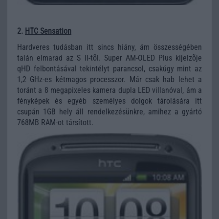
2.
HTC Sensation
Hardveres tudásban itt sincs hiány, ám összességében
talán elmarad az S II-tõl. Super AM-OLED Plus kijelzõje
qHD felbontásával tekintélyt parancsol, csakúgy mint az
1,2 GHz-es kétmagos processzor. Már csak hab lehet a
toránt a 8 megapixeles kamera dupla LED villanóval, ám a
fényképek és egyéb személyes dolgok tárolására itt
csupán 1GB hely áll rendelkezésünkre, amihez a gyártó
768MB RAM-ot társított.