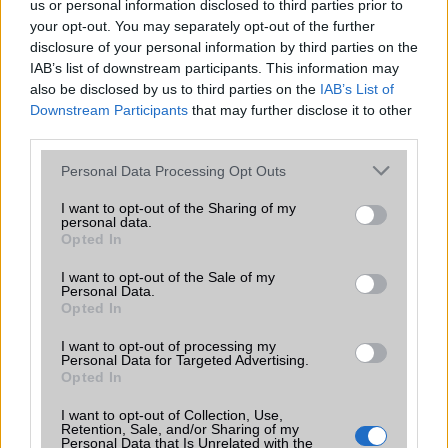
us or personal information disclosed to third parties prior to
amelyek maguktól dolgoznak a háttérben.
your opt-out. You may separately opt-out of the further
disclosure of your personal information by third parties on the
Ez a rejtett Samsung funkció teljesen
IAB’s list of downstream participants. This information may
megváltoztatja a mobilhasználatot –
also be disclosed by us to third parties on the
IAB’s List of
sokan mégsem tudnak róla
Downstream Participants
that may further disclose it to other
2026.07.12
| Android Central
third parties.
Az Edge Panel az egyik leghasznosabb funkció, amely
Please note that this website/app uses one or more Google
jelentősen felgyorsítja a mindennapi használatot,
Personal Data Processing Opt Outs
services and may gather and store information including but
miközben a Pixel telefonokból továbbra is hiányzik.
not limited to your visit or usage behaviour. You may click to
I want to opt-out of the Sharing of my
personal data.
grant or deny consent to Google and its third-party tags to
Opted In
use your data for below specified purposes in below Google
consent section.
I want to opt-out of the Sale of my
Personal Data.
Opted In
KAPCSOLÓDÓ HÍREK
I want to opt-out of processing my
Personal Data for Targeted Advertising.
Android: napi 700 ezer aktiválás
Opted In
Rekord: 50 millió Viber letöltés csak Androidra
I want to opt-out of Collection, Use,
Retention, Sale, and/or Sharing of my
Google Hangouts: csetelj Androidon és iOS-en
Personal Data that Is Unrelated with the