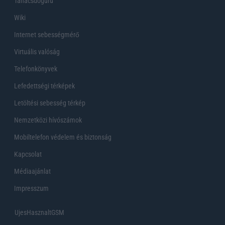
Tanácsdóguru
Wiki
Internet sebességmérő
Virtuális valóság
Telefonkönyvek
Lefedettségi térképek
Letöltési sebesség térkép
Nemzetközi hívószámok
Mobiltelefon védelem és biztonság
Kapcsolat
Médiaajánlat
Impresszum
UjesHasznaltGSM