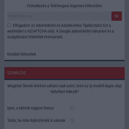
Feliratkozás a Telefonguru ingyenes hírlevelére
OK
Elfogadom az
Adatvédelmi és Adatkezelési Tájékoztatót
Ezt a
webhelyet a reCAPTCHA védi. A Google
adatvédelmi irányelve
és a
szolgáltatási feltételek
érvényesek.
Korábbi hírlevelek
SZAVAZÁS
Megérné Önnek telefont váltani csak azért, mert az új modell dupla alap
tárhellyel érkezik?
Igen, a tárhely nagyon fontos
Talán, ha más fejlesztések is vannak