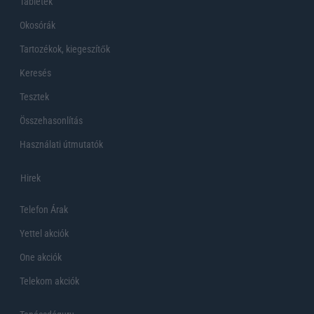
Tabletek
Okosórák
Tartozékok, kiegeszítők
Keresés
Tesztek
Összehasonlítás
Használati útmutatók
Hirek
Telefon Árak
Yettel akciók
One akciók
Telekom akciók