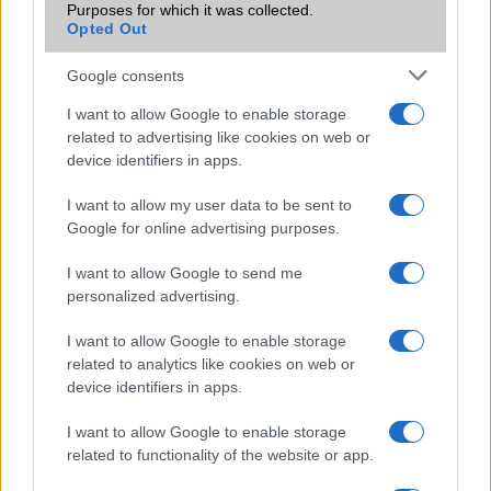
Purposes for which it was collected.
Videón az Android 4.3 és az új kamera szoftver
Opted Out
Holnaptól kapható a hófehér LG Nexus 4
Google consents
Android 4.3 és az új Gmail, Naptár
I want to allow Google to enable storage
Elindult a Gmail frissítés, innen is letölthető
related to advertising like cookies on web or
device identifiers in apps.
Videón az Android 4.3 Jelly Bean
I want to allow my user data to be sent to
További hírek
Google for online advertising purposes.
I want to allow Google to send me
personalized advertising.
LEGOLVASOTTABBAK
I want to allow Google to enable storage
related to analytics like cookies on web or
Számos népszerű Samsung Galaxy készülék kimarad a One
device identifiers in apps.
UI 9 frissítésből – itt a lista az érintett modellekről
iPhone 18 bemutató dátum - ekkor rántja le a leplet az
I want to allow Google to enable storage
Apple az új csúcsmobilokról
related to functionality of the website or app.