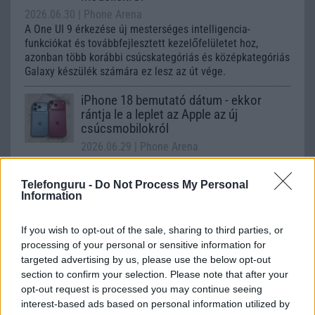
2026.06.30
| Phone Arena
A One UI 9 érkezése új mesterséges intelligencia-
funkciókat és továbbfejlesztett kezelőfelületet hoz,
azonban több korábbi csúcskategóriás és középkategóriás
Galaxy készülék számára ez lesz az út vége.
iPhone 18 bemutató dátum - ekkor
rántja le a leplet az Apple az új
csúcsmobilokról
2026.06.29
| Phone Arena
A szeptemberi eseményen az iPhone 18 Pro modellek
mellett a régóta pletykált hajlítható iPhone Ultra is
Telefonguru -
Do Not Process My Personal
bemutatkozhat, miközben az áremelésekről szóló
Information
találgatások továbbra is beárnyékolják a rajtot.
If you wish to opt-out of the sale, sharing to third parties, or
Az Android rejtett automatizmusai: hat
funkció, amely észrevétlenül könnyíti
processing of your personal or sensitive information for
meg a mindennapokat
targeted advertising by us, please use the below opt-out
section to confirm your selection. Please note that after your
2026.06.14
| Android Police
opt-out request is processed you may continue seeing
Sok felhasználó külön alkalmazásokra esküszik, pedig az
interest-based ads based on personal information utilized by
Android már évek óta olyan intelligens funkciókat kínál,