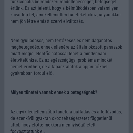
funkcionális bélrendszeri rendellenességet, betegséget
értünk. Ez azt jelenti, hogy a bélműködésben valamilyen
zavar lép fel, ami kellemetlen tüneteket okoz, ugyanakkor
nem jön létre emiatt szervi elváltozás.
Nem gyulladásos, nem fertőzéses és nem daganatos
megbetegedés, ennek ellenére az általa okozott panaszok
miatt mégis jelentős hatással lehet a mindennapi
életvitelünkre. Ez az egészségügyi probléma mindkét
nemet érintheti, de a tapasztalatok alapján nőknél
gyakrabban fordul elő.
Milyen tünetei vannak ennek a betegségnek?
Az egyik legjellemzőbb tünete a puffadás és a felfúvódás,
de ezenkívül gyakran okoz teltségérzetet függetlenül
attól, hogy előtte mekkora mennyiségű ételt
fogyasztottunk el.