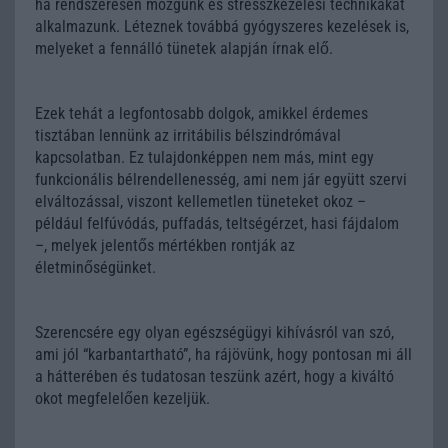
ha rendszeresen mozgunk és stresszkezelési technikákat
alkalmazunk. Léteznek továbbá gyógyszeres kezelések is,
melyeket a fennálló tünetek alapján írnak elő.
Ezek tehát a legfontosabb dolgok, amikkel érdemes
tisztában lennünk az irritábilis bélszindrómával
kapcsolatban. Ez tulajdonképpen nem más, mint egy
funkcionális bélrendellenesség, ami nem jár együtt szervi
elváltozással, viszont kellemetlen tüneteket okoz –
például felfúvódás, puffadás, teltségérzet, hasi fájdalom
–, melyek jelentős mértékben rontják az
életminőségünket.
Szerencsére egy olyan egészségügyi kihívásról van szó,
ami jól “karbantartható”, ha rájövünk, hogy pontosan mi áll
a hátterében és tudatosan teszünk azért, hogy a kiváltó
okot megfelelően kezeljük.