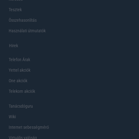
Tesztek
Összehasonlítás
Használati útmutatók
Hirek
Telefon Árak
Yettel akciók
One akciók
Telekom akciók
Tanácsdóguru
Wiki
Internet sebességmérő
Virtuális valóság