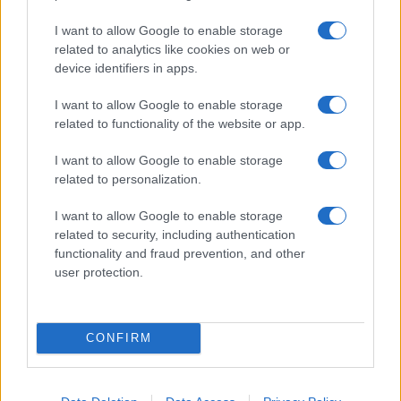
I want to allow Google to enable storage
related to analytics like cookies on web or
device identifiers in apps.
KAPCSOLÓDÓ HÍREK
I want to allow Google to enable storage
related to functionality of the website or app.
Android 4.2 Jelly Bean: mik az újdonságok?
I want to allow Google to enable storage
A kínaiak tovább támadnak, itt a Redmi Note 4
related to personalization.
A Google Chrome új biztonsági ellenőrzése a nem kívánt
webes értesítések megszüntetésére összpontosít
I want to allow Google to enable storage
related to security, including authentication
Így változtatja meg a jelszókezelésünket ez az újítás
functionality and fraud prevention, and other
user protection.
Vajon túl vékonyra sikerül az iPhone 17 Air? – A divat ára a
technológiában
Ezek az iPhone-ok, iPadek és Macek már nem kapják meg
CONFIRM
az iOS 26-ot és társait
Az Apple új AI modellje forradalmasíthatja a kódgenerálást
a diffúziós architektúra alkalmazásával