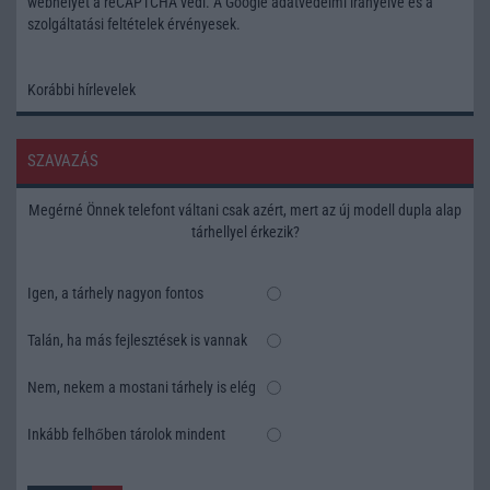
webhelyet a reCAPTCHA védi. A Google
adatvédelmi irányelve
és a
szolgáltatási feltételek
érvényesek.
Korábbi hírlevelek
SZAVAZÁS
Megérné Önnek telefont váltani csak azért, mert az új modell dupla alap
tárhellyel érkezik?
Igen, a tárhely nagyon fontos
Talán, ha más fejlesztések is vannak
Nem, nekem a mostani tárhely is elég
Inkább felhőben tárolok mindent