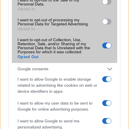
A szeptemberi eseményen az iPhone 18 Pro modellek
Personal Data.
Opted In
mellett a régóta pletykált hajlítható iPhone Ultra is
bemutatkozhat, miközben az áremelésekről szóló
I want to opt-out of processing my
találgatások továbbra is beárnyékolják a rajtot.
Personal Data for Targeted Advertising.
Opted In
Az Android rejtett automatizmusai: hat
funkció, amely észrevétlenül könnyíti
I want to opt-out of Collection, Use,
meg a mindennapokat
Retention, Sale, and/or Sharing of my
Personal Data that Is Unrelated with the
2026.06.14
| Android Police
Purposes for which it was collected.
Opted Out
Sok felhasználó külön alkalmazásokra esküszik, pedig az
Android már évek óta olyan intelligens funkciókat kínál,
Google consents
amelyek maguktól dolgoznak a háttérben.
I want to allow Google to enable storage
Ez a rejtett Samsung funkció teljesen
related to advertising like cookies on web or
megváltoztatja a mobilhasználatot –
device identifiers in apps.
sokan mégsem tudnak róla
I want to allow my user data to be sent to
2026.07.12
| Android Central
Google for online advertising purposes.
Az Edge Panel az egyik leghasznosabb funkció, amely
jelentősen felgyorsítja a mindennapi használatot,
I want to allow Google to send me
miközben a Pixel telefonokból továbbra is hiányzik.
personalized advertising.