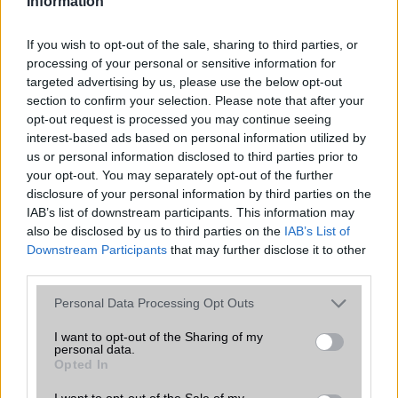
Information
Nyugati GSM
260.000 Ft (új)
If you wish to opt-out of the sale, sharing to third parties, or
processing of your personal or sensitive information for
targeted advertising by us, please use the below opt-out
section to confirm your selection. Please note that after your
opt-out request is processed you may continue seeing
interest-based ads based on personal information utilized by
Számos népszerű Samsung Galaxy
us or personal information disclosed to third parties prior to
készülék kimarad a One UI 9
your opt-out. You may separately opt-out of the further
frissítésből – itt a lista az érintett
disclosure of your personal information by third parties on the
modellekről
IAB’s list of downstream participants. This information may
2026.06.30
| Phone Arena
also be disclosed by us to third parties on the
IAB’s List of
A One UI 9 érkezése új mesterséges intelligencia-
Downstream Participants
that may further disclose it to other
funkciókat és továbbfejlesztett kezelőfelületet hoz,
third parties.
azonban több korábbi csúcskategóriás és középkategóriás
Galaxy készülék számára ez lesz az út vége.
Please note that this website/app uses one or more Google
Personal Data Processing Opt Outs
services and may gather and store information including but
iPhone 18 bemutató dátum - ekkor
not limited to your visit or usage behaviour. You may click to
I want to opt-out of the Sharing of my
rántja le a leplet az Apple az új
personal data.
grant or deny consent to Google and its third-party tags to
Opted In
csúcsmobilokról
use your data for below specified purposes in below Google
2026.06.29
| Phone Arena
consent section.
I want to opt-out of the Sale of my