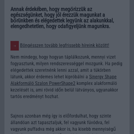
Annak érdekében, hogy megőrizzük az
egészségünket, hogy jól érezzük magunkat a
bőrünkben és elégedettek legyünk az alakunkkal,
elengedhetetlen, hogy odafigyeljünk magunkra.
Böngésszen tovább legfrissebb híreink között!
Nem mindegy, hogy hogyan táplálkozunk, mennyi vizet
fogyasztunk, milyen rendszerességgel mozgunk. Ha pedig
elégedettek szeretnénk lenni azzal, amit a tükörben
látunk, akkor érdemes lehet kipróbálni a
Sinergy Shape
Alakformáló Szalon PowerShape2
komplex alakformáló
kezelését is, ami rövid időn belül látványos, ugyanakkor
tartós eredményt hozhat.
Sajnos azonban még így is előfordulhat, hogy szinte
állandóan azt tapasztaljuk, fel vagyunk fúvódva, fel
vagyunk puffadva még akkor is, ha kisebb mennyiségű