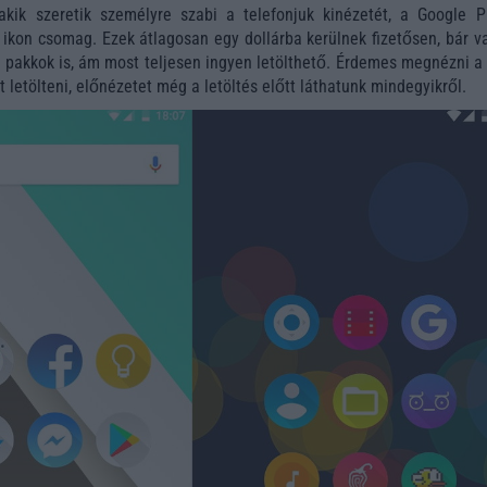
akik szeretik személyre szabi a telefonjuk kinézetét, a Google P
 ikon csomag. Ezek átlagosan egy dollárba kerülnek fizetősen, bár v
pakkok is, ám most teljesen ingyen letölthető. Érdemes megnézni a l
 letölteni, előnézetet még a letöltés előtt láthatunk mindegyikről.