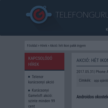
Főoldal
>
Hírek
>
Akció: hét ikon pakk ingyen
KAPCSOLÓDÓ
AKCIÓ: HÉT IK
HÍREK
2017.05.31| Phone 
Telenor
Címkék:
app ajánló
karácsonyi akció
Karácsonyi
Gameloft akció:
Androidos okostele
szinte minden 99
cent