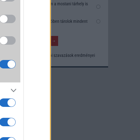
Nem, nekem a mostani tárhely is
elég
Inkább felhőben tárolok mindent
Korábbi szavazások eredményei
um -