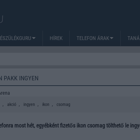
KÉSZÜLÉKGURU
HÍREK
TELEFON ÁRAK
TANÁ
ON PAKK INGYEN
Arena
,
,
,
,
akció
ingyen
ikon
csomag
fonra most hét, egyébként fizetős ikon csomag tölthető le ingy