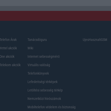
Telefon Árak
Tanácsdóguru
UjesHasznaltGSM
Yettel akciók
Wiki
One akciók
Internet sebességmérő
Telekom akciók
Virtuális valóság
Telefonkönyvek
Lefedettségi térképek
Letöltési sebesség térkép
Nemzetközi hívószámok
Mobiltelefon védelem és biztonság