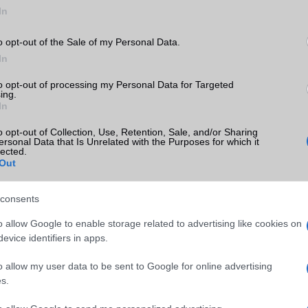
In
SM kiemelt ajánlatok
o opt-out of the Sale of my Personal Data.
In
xy S26
Samsung Galaxy S26 Ultra
Samsung Galaxy A56
to opt-out of processing my Personal Data for Targeted
ing.
In
o opt-out of Collection, Use, Retention, Sale, and/or Sharing
ersonal Data that Is Unrelated with the Purposes for which it
lected.
Out
consents
m
Nelly GSM
Euro Gsm
(új)
350.000 Ft (új)
112.000 Ft (új)
o allow Google to enable storage related to advertising like cookies on
evice identifiers in apps.
o allow my user data to be sent to Google for online advertising
s.
s népszerű Samsung
iPhone 18 bemutató dát