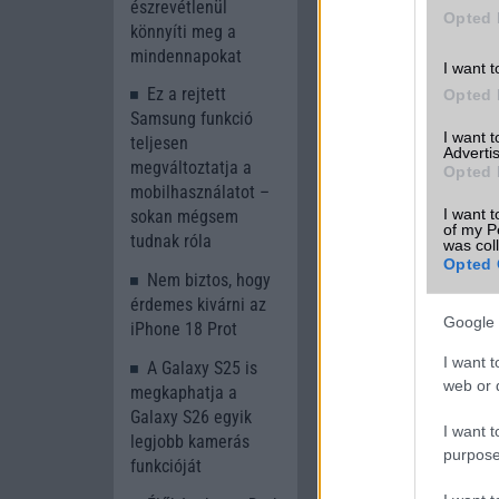
észrevétlenül
Opted 
könnyíti meg a
mindennapokat
Új és Használt G
I want t
Ez a rejtett
Opted 
Samsung Gala
Samsung funkció
I want 
teljesen
Advertis
megváltoztatja a
Opted 
mobilhasználatot –
I want t
sokan mégsem
of my P
tudnak róla
was col
Opted 
Nem biztos, hogy
érdemes kivárni az
Google 
Euro Gs
iPhone 18 Prot
267.000 Ft 
I want t
A Galaxy S25 is
web or d
megkaphatja a
Galaxy S26 egyik
I want t
legjobb kamerás
purpose
funkcióját
Számo