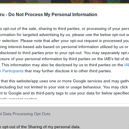
ru -
Do Not Process My Personal Information
to opt-out of the sale, sharing to third parties, or processing of your per
formation for targeted advertising by us, please use the below opt-out s
r selection. Please note that after your opt-out request is processed y
eing interest-based ads based on personal information utilized by us or
disclosed to third parties prior to your opt-out. You may separately opt-
losure of your personal information by third parties on the IAB’s list of
. This information may also be disclosed by us to third parties on the
IA
obiltelefonos hírek! Kattintson ide!
Participants
that may further disclose it to other third parties.
ó linkek:
 that this website/app uses one or more Google services and may gath
including but not limited to your visit or usage behaviour. You may click 
 to Google and its third-party tags to use your data for below specifi
ogle consent section.
l Data Processing Opt Outs
o opt-out of the Sharing of my personal data.