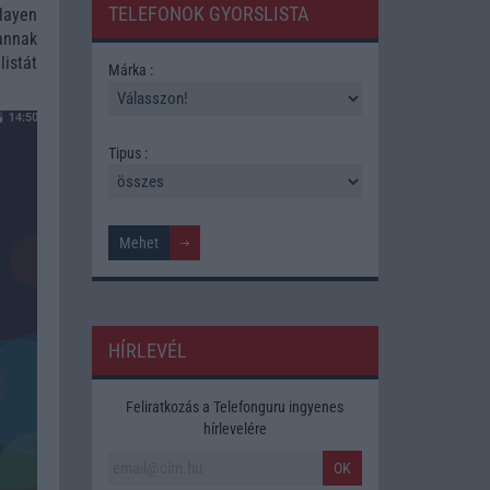
TELEFONOK GYORSLISTA
layen
annak
istát
Márka :
Tipus :
HÍRLEVÉL
Feliratkozás a Telefonguru ingyenes
hírlevelére
OK