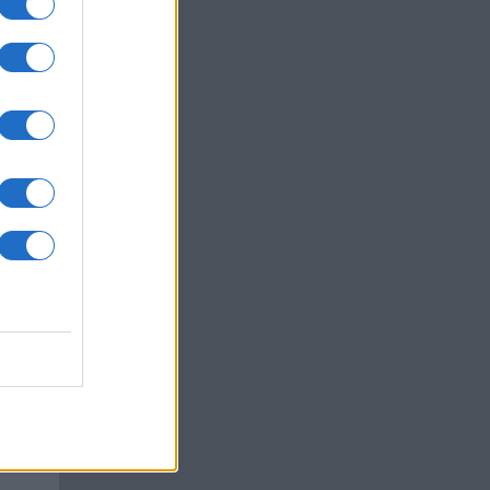
az
okról
 Pro
t,
a
kan
xel