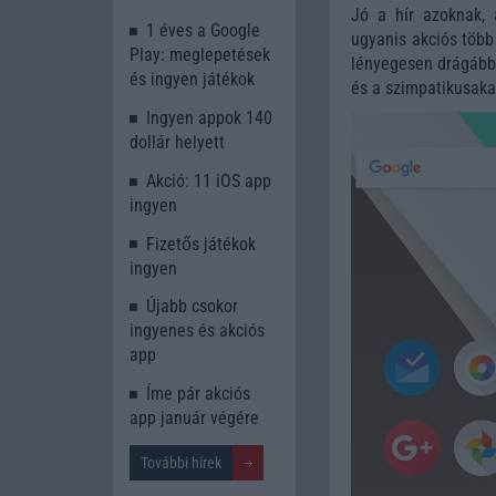
Jó a hír azoknak, 
1 éves a Google
ugyanis akciós több
Play: meglepetések
lényegesen drágább 
és ingyen játékok
és a szimpatikusakat
Ingyen appok 140
dollár helyett
Akció: 11 iOS app
ingyen
Fizetős játékok
ingyen
Újabb csokor
ingyenes és akciós
app
Íme pár akciós
app január végére
További hírek