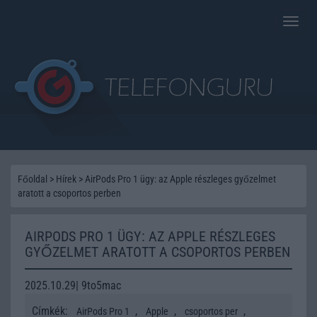
Toggle
naviga
Főoldal
>
Hírek
>
AirPods Pro 1 ügy: az Apple részleges győzelmet
aratott a csoportos perben
AIRPODS PRO 1 ÜGY: AZ APPLE RÉSZLEGES
GYŐZELMET ARATOTT A CSOPORTOS PERBEN
2025.10.29| 9to5mac
Címkék:
,
,
,
AirPods Pro 1
Apple
csoportos per