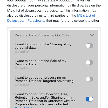
your opt-out. You may separately opt-out of the further
A szeptemberi eseményen az iPhone 18 Pro modellek
disclosure of your personal information by third parties on the
mellett a régóta pletykált hajlítható iPhone Ultra is
bemutatkozhat, miközben az áremelésekről szóló
IAB’s list of downstream participants. This information may
találgatások továbbra is beárnyékolják a rajtot.
also be disclosed by us to third parties on the
IAB’s List of
Downstream Participants
that may further disclose it to other
Az Android rejtett automatizmusai: hat
third parties.
funkció, amely észrevétlenül könnyíti
Please note that this website/app uses one or more Google
meg a mindennapokat
Personal Data Processing Opt Outs
services and may gather and store information including but
2026.06.14
| Android Police
not limited to your visit or usage behaviour. You may click to
I want to opt-out of the Sharing of my
Sok felhasználó külön alkalmazásokra esküszik, pedig az
personal data.
grant or deny consent to Google and its third-party tags to
Android már évek óta olyan intelligens funkciókat kínál,
Opted In
use your data for below specified purposes in below Google
amelyek maguktól dolgoznak a háttérben.
consent section.
I want to opt-out of the Sale of my
Personal Data.
Ez a rejtett Samsung funkció teljesen
Opted In
megváltoztatja a mobilhasználatot –
I want to opt-out of processing my
sokan mégsem tudnak róla
Personal Data for Targeted Advertising.
2026.07.12
| Android Central
Opted In
Az Edge Panel az egyik leghasznosabb funkció, amely
I want to opt-out of Collection, Use,
jelentősen felgyorsítja a mindennapi használatot,
Retention, Sale, and/or Sharing of my
miközben a Pixel telefonokból továbbra is hiányzik.
Personal Data that Is Unrelated with the
Purposes for which it was collected.