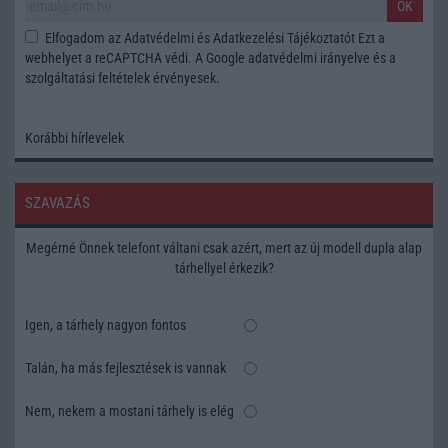
OK
Elfogadom az
Adatvédelmi és Adatkezelési Tájékoztatót
Ezt a
webhelyet a reCAPTCHA védi. A Google
adatvédelmi irányelve
és a
szolgáltatási feltételek
érvényesek.
Korábbi hírlevelek
SZAVAZÁS
Megérné Önnek telefont váltani csak azért, mert az új modell dupla alap
tárhellyel érkezik?
Igen, a tárhely nagyon fontos
Talán, ha más fejlesztések is vannak
Nem, nekem a mostani tárhely is elég