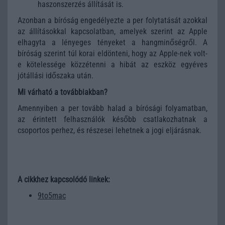
haszonszerzés állítását is.
Azonban a bíróság engedélyezte a per folytatását azokkal
az állításokkal kapcsolatban, amelyek szerint az Apple
elhagyta a lényeges tényeket a hangminőségről. A
bíróság szerint túl korai eldönteni, hogy az Apple-nek volt-
e kötelessége közzétenni a hibát az eszköz egyéves
jótállási időszaka után.
Mi várható a továbbiakban?
Amennyiben a per tovább halad a bírósági folyamatban,
az érintett felhasználók később csatlakozhatnak a
csoportos perhez, és részesei lehetnek a jogi eljárásnak.
A cikkhez kapcsolódó linkek:
9to5mac