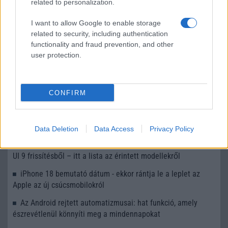
related to personalization.
Új AirPods béta frissítést adott ki az Apple – ezek a
I want to allow Google to enable storage
modellek már telepíthetik
related to security, including authentication
Hatalmas megújulás jöhet az iPad mininél – OLED
functionality and fraud prevention, and other
kijelzővel és új funkciókkal érkezhet
user protection.
További hírek
CONFIRM
LEGOLVASOTTABBAK
Data Deletion
Data Access
Privacy Policy
Számos népszerű Samsung Galaxy készülék kimarad a One
UI 9 frissítésből – itt a lista az érintett modellekről
iPhone 18 bemutató dátum - ekkor rántja le a leplet az
Apple az új csúcsmobilokról
Az Android rejtett automatizmusai: hat funkció, amely
észrevétlenül könnyíti meg a mindennapokat