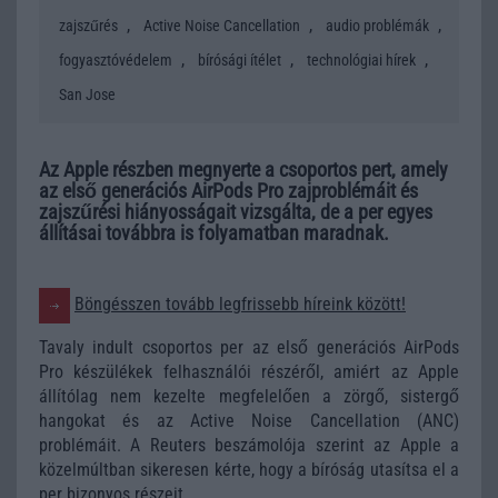
,
,
,
zajszűrés
Active Noise Cancellation
audio problémák
,
,
,
fogyasztóvédelem
bírósági ítélet
technológiai hírek
San Jose
Az Apple részben megnyerte a csoportos pert, amely
az első generációs AirPods Pro zajproblémáit és
zajszűrési hiányosságait vizsgálta, de a per egyes
állításai továbbra is folyamatban maradnak.
Böngésszen tovább legfrissebb híreink között!
Tavaly indult csoportos per az első generációs AirPods
Pro készülékek felhasználói részéről, amiért az Apple
állítólag nem kezelte megfelelően a zörgő, sistergő
hangokat és az Active Noise Cancellation (ANC)
problémáit. A Reuters beszámolója szerint az Apple a
közelmúltban sikeresen kérte, hogy a bíróság utasítsa el a
per bizonyos részeit.