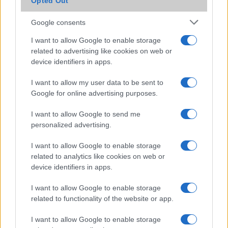
Opted Out
Google consents
I want to allow Google to enable storage
KAPCSOLÓDÓ HÍREK
related to advertising like cookies on web or
device identifiers in apps.
Az új AirPods 4 bemutatása: Két Modell, Friss Dizájn és
USB-C Töltés
I want to allow my user data to be sent to
Google for online advertising purposes.
AirPods Pro 3: A hangzás csúcsa, de a kényelem
kompromisszum
I want to allow Google to send me
personalized advertising.
Megnyugtató fordulat: nem lesz rózsaszín az iPhone 17
Pro-d, még akkor sem, ha rosszul tisztítod
I want to allow Google to enable storage
Ez sokaknak most válik elérhetővé: így fordít élőben az
related to analytics like cookies on web or
AirPods az iOS 26.2 frissítés után
device identifiers in apps.
Ez az iOS 26-os újdonság csendben menti meg az
I want to allow Google to enable storage
idegeidet, ha eltűnik egy frissen generált jelszó
related to functionality of the website or app.
Jelentősen nagyobb akkumulátort kaphat az iPhone 18 Pro
I want to allow Google to enable storage
Max – új szivárgás érkezett