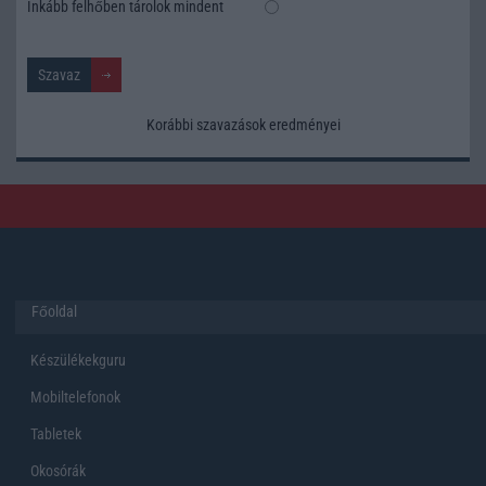
Inkább felhőben tárolok mindent
Korábbi szavazások eredményei
Főoldal
Készülékekguru
Mobiltelefonok
Tabletek
Okosórák