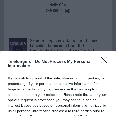
Nelly GSM
245.000 Ft (új)
Számos népszerű Samsung Galaxy
készülék kimarad a One UI 9
frissítésből – itt a lista az érintett
modellekről
Telefonguru -
Do Not Process My Personal
2026.06.30
| Phone Arena
Information
A One UI 9 érkezése új mesterséges intelligencia-
funkciókat és továbbfejlesztett kezelőfelületet hoz,
If you wish to opt-out of the sale, sharing to third parties, or
azonban több korábbi csúcskategóriás és középkategóriás
Galaxy készülék számára ez lesz az út vége.
processing of your personal or sensitive information for
targeted advertising by us, please use the below opt-out
iPhone 18 bemutató dátum - ekkor
section to confirm your selection. Please note that after your
rántja le a leplet az Apple az új
opt-out request is processed you may continue seeing
csúcsmobilokról
interest-based ads based on personal information utilized by
us or personal information disclosed to third parties prior to
2026.06.29
| Phone Arena