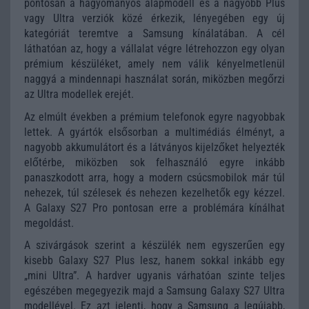
pontosan a hagyományos alapmodell és a nagyobb Plus
vagy Ultra verziók közé érkezik, lényegében egy új
kategóriát teremtve a Samsung kínálatában. A cél
láthatóan az, hogy a vállalat végre létrehozzon egy olyan
prémium készüléket, amely nem válik kényelmetlenül
naggyá a mindennapi használat során, miközben megőrzi
az Ultra modellek erejét.
Az elmúlt években a prémium telefonok egyre nagyobbak
lettek. A gyártók elsősorban a multimédiás élményt, a
nagyobb akkumulátort és a látványos kijelzőket helyezték
előtérbe, miközben sok felhasználó egyre inkább
panaszkodott arra, hogy a modern csúcsmobilok már túl
nehezek, túl szélesek és nehezen kezelhetők egy kézzel.
A Galaxy S27 Pro pontosan erre a problémára kínálhat
megoldást.
A szivárgások szerint a készülék nem egyszerűen egy
kisebb Galaxy S27 Plus lesz, hanem sokkal inkább egy
„mini Ultra”. A hardver ugyanis várhatóan szinte teljes
egészében megegyezik majd a Samsung Galaxy S27 Ultra
modellével. Ez azt jelenti, hogy a Samsung a legújabb,