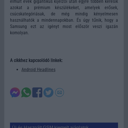
elmúlt évek gigantikus kijelzői után egyre többen keresik
azokat a prémium készülékeket, amelyek erősek,
csúcskategóriásak, de még mindig kényelmesen
használhatók a mindennapokban. És úgy tűnik, hogy a
Samsung ezt az igényt most először veszi igazán
komolyan.
A cikkhez kapcsolódó linkek:
Android Headlines
Új és Használt GSM kiemelt ajánlatok