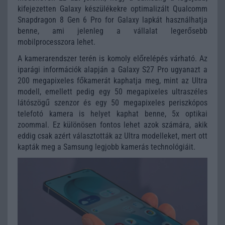
kifejezetten Galaxy készülékekre optimalizált Qualcomm
Snapdragon 8 Gen 6 Pro for Galaxy lapkát használhatja
benne, ami jelenleg a vállalat legerősebb
mobilprocesszora lehet.
A kamerarendszer terén is komoly előrelépés várható. Az
iparági információk alapján a Galaxy S27 Pro ugyanazt a
200 megapixeles főkamerát kaphatja meg, mint az Ultra
modell, emellett pedig egy 50 megapixeles ultraszéles
látószögű szenzor és egy 50 megapixeles periszkópos
telefotó kamera is helyet kaphat benne, 5x optikai
zoommal. Ez különösen fontos lehet azok számára, akik
eddig csak azért választották az Ultra modelleket, mert ott
kapták meg a Samsung legjobb kamerás technológiáit.