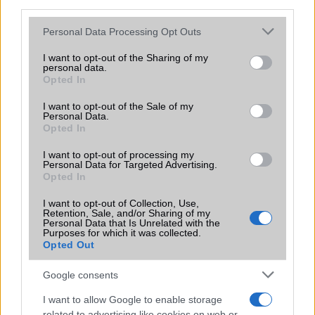
third parties.
Számos népszerű Samsung Galaxy
készülék kimarad a One UI 9
Please note that this website/app uses one or more Google
Personal Data Processing Opt Outs
frissítésből – itt a lista az érintett
services and may gather and store information including but
modellekről
not limited to your visit or usage behaviour. You may click to
I want to opt-out of the Sharing of my
2026.06.30
| Phone Arena
personal data.
grant or deny consent to Google and its third-party tags to
Opted In
A One UI 9 érkezése új mesterséges intelligencia-
use your data for below specified purposes in below Google
funkciókat és továbbfejlesztett kezelőfelületet hoz,
consent section.
I want to opt-out of the Sale of my
azonban több korábbi csúcskategóriás és középkategóriás
Personal Data.
Galaxy készülék számára ez lesz az út vége.
Opted In
iPhone 18 bemutató dátum - ekkor
I want to opt-out of processing my
Personal Data for Targeted Advertising.
rántja le a leplet az Apple az új
Opted In
csúcsmobilokról
2026.06.29
| Phone Arena
I want to opt-out of Collection, Use,
Retention, Sale, and/or Sharing of my
A szeptemberi eseményen az iPhone 18 Pro modellek
Personal Data that Is Unrelated with the
mellett a régóta pletykált hajlítható iPhone Ultra is
Purposes for which it was collected.
bemutatkozhat, miközben az áremelésekről szóló
Opted Out
találgatások továbbra is beárnyékolják a rajtot.
Google consents
Az Android rejtett automatizmusai: hat
funkció, amely észrevétlenül könnyíti
I want to allow Google to enable storage
meg a mindennapokat
related to advertising like cookies on web or