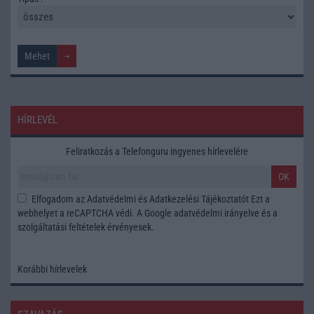
HÍRLEVÉL
Feliratkozás a Telefonguru ingyenes hírlevelére
OK
Elfogadom az
Adatvédelmi és Adatkezelési Tájékoztatót
Ezt a
webhelyet a reCAPTCHA védi. A Google
adatvédelmi irányelve
és a
szolgáltatási feltételek
érvényesek.
Korábbi hírlevelek