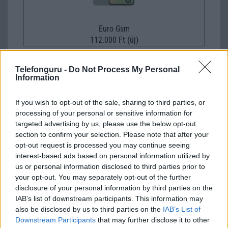
Euro Gsm
112.000 Ft (új)
Samsung Galaxy S25 Ultra
Telefonguru -
Do Not Process My Personal
Information
If you wish to opt-out of the sale, sharing to third parties, or
processing of your personal or sensitive information for
targeted advertising by us, please use the below opt-out
section to confirm your selection. Please note that after your
opt-out request is processed you may continue seeing
interest-based ads based on personal information utilized by
Nelly GSM
us or personal information disclosed to third parties prior to
245.000 Ft (használt)
your opt-out. You may separately opt-out of the further
disclosure of your personal information by third parties on the
IAB’s list of downstream participants. This information may
also be disclosed by us to third parties on the
IAB’s List of
Downstream Participants
that may further disclose it to other