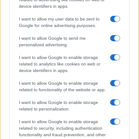
device identifiers in apps.
2026.06.14
| Android Police
Sok felhasználó külön alkalmazásokra esküszik, pedig az
I want to allow my user data to be sent to
Android már évek óta olyan intelligens funkciókat kínál,
Google for online advertising purposes.
amelyek maguktól dolgoznak a háttérben.
I want to allow Google to send me
Ez a rejtett Samsung funkció teljesen
personalized advertising.
megváltoztatja a mobilhasználatot –
sokan mégsem tudnak róla
I want to allow Google to enable storage
2026.07.12
| Android Central
related to analytics like cookies on web or
Az Edge Panel az egyik leghasznosabb funkció, amely
device identifiers in apps.
jelentősen felgyorsítja a mindennapi használatot,
miközben a Pixel telefonokból továbbra is hiányzik.
I want to allow Google to enable storage
related to functionality of the website or app.
I want to allow Google to enable storage
related to personalization.
I want to allow Google to enable storage
KAPCSOLÓDÓ HÍREK
related to security, including authentication
functionality and fraud prevention, and other
A jövő sebessége: a Galaxy S27 már UFS 5.0 tárhellyel