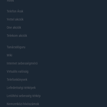
Hirek
Telefon Árak
Yettel akciók
One akciók
Telekom akciók
Tanácsdóguru
Wiki
Internet sebességmérő
Virtuális valóság
Telefonkönyvek
Lefedettségi térképek
Letöltési sebesség térkép
Nemzetközi hívószámok