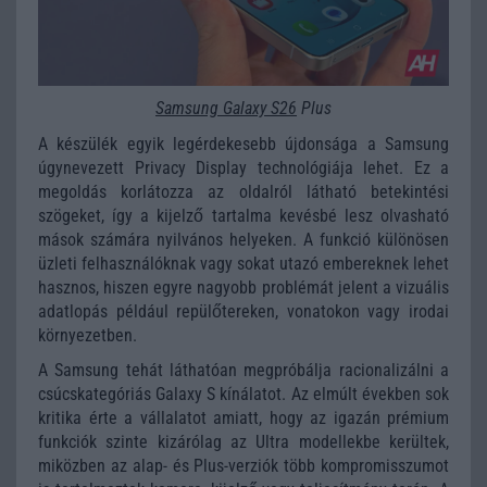
Samsung Galaxy S26
Plus
A készülék egyik legérdekesebb újdonsága a Samsung
úgynevezett Privacy Display technológiája lehet. Ez a
megoldás korlátozza az oldalról látható betekintési
szögeket, így a kijelző tartalma kevésbé lesz olvasható
mások számára nyilvános helyeken. A funkció különösen
üzleti felhasználóknak vagy sokat utazó embereknek lehet
hasznos, hiszen egyre nagyobb problémát jelent a vizuális
adatlopás például repülőtereken, vonatokon vagy irodai
környezetben.
A Samsung tehát láthatóan megpróbálja racionalizálni a
csúcskategóriás Galaxy S kínálatot. Az elmúlt években sok
kritika érte a vállalatot amiatt, hogy az igazán prémium
funkciók szinte kizárólag az Ultra modellekbe kerültek,
miközben az alap- és Plus-verziók több kompromisszumot