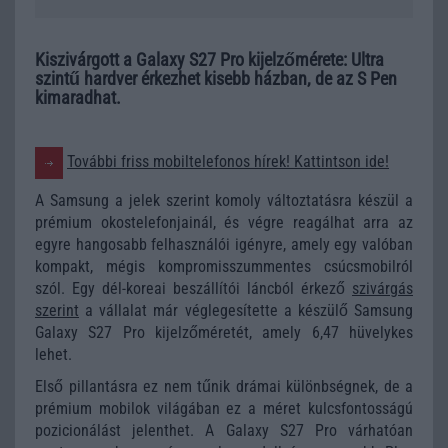
Kiszivárgott a Galaxy S27 Pro kijelzőmérete: Ultra
szintű hardver érkezhet kisebb házban, de az S Pen
kimaradhat.
További friss mobiltelefonos hírek! Kattintson ide!
A Samsung a jelek szerint komoly változtatásra készül a
prémium okostelefonjainál, és végre reagálhat arra az
egyre hangosabb felhasználói igényre, amely egy valóban
kompakt, mégis kompromisszummentes csúcsmobilról
szól. Egy dél-koreai beszállítói láncból érkező
szivárgás
szerint
a vállalat már véglegesítette a készülő Samsung
Galaxy S27 Pro kijelzőméretét, amely 6,47 hüvelykes
lehet.
Első pillantásra ez nem tűnik drámai különbségnek, de a
prémium mobilok világában ez a méret kulcsfontosságú
pozicionálást jelenthet. A Galaxy S27 Pro várhatóan