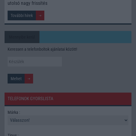
utolsó nagy frissítés
További hírek
Mennyibe kerül
Keressen a telefonboltok ajánlatai között!
TELEFONOK GYORSLISTA
Márka :
Tipus :