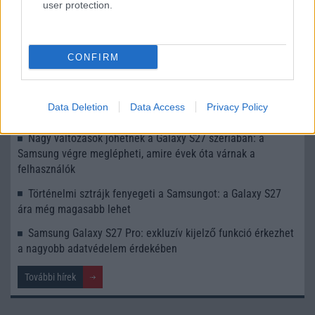
user protection.
érkezhet
A Galaxy S27 széria veszélyes irányba tart?
Komoly oka lesz: új kamera dizájnt hoz a Samsung Galaxy
CONFIRM
S27 széria
Visszatérhet a régi, közkedvelt változtatható rekesz a
Data Deletion
Data Access
Privacy Policy
Samsung csúcsmobiljába
Nagy változások jöhetnek a Galaxy S27 szériában: a
Samsung végre meglépheti, amire évek óta várnak a
felhasználók
Történelmi sztrájk fenyegeti a Samsungot: a Galaxy S27
ára még magasabb lehet
Samsung Galaxy S27 Pro: exkluzív kijelző funkció érkezhet
a nagyobb adatvédelem érdekében
További hírek