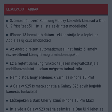
LEGOLVASOTTABBAK
Számos népszerű Samsung Galaxy készülék kimarad a One
UI 9 frissítésből – itt a lista az érintett modellekről
iPhone 18 bemutató dátum - ekkor rántja le a leplet az
Apple az új csúcsmobilokról
Az Android rejtett automatizmusai: hat funkció, amely
észrevétlenül könnyíti meg a mindennapokat
Ez a rejtett Samsung funkció teljesen megváltoztatja a
mobilhasználatot – sokan mégsem tudnak róla
Nem biztos, hogy érdemes kivárni az iPhone 18 Prot
A Galaxy S25 is megkaphatja a Galaxy S26 egyik legjobb
kamerás funkcióját
Élőképeken a Dark Cherry színű iPhone 18 Pro Max!
Itt a vég a Galaxy S23 széria számára: a One UI 9 lehet az