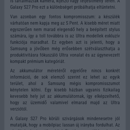
is tartalmaztak kamera, kijelző vagy teljesítmény terén. A
Galaxy S27 Pro ezt a különbséget próbálhatja eltüntetni.
Van azonban egy fontos kompromisszum: a készülék
várhatóan nem kapja meg az S Pent. A kisebb méret miatt
egyszerűen nem marad elegendő hely a beépített stylus
számára, így a toll továbbra is az Ultra modellek exkluzív
funkciója maradhat. Ez egyben azt is jelenti, hogy a
Samsung a jövőben még erősebben szétválaszthatja a
produktivitásra fókuszáló Ultra vonalat és az úgynevezett
kompakt prémium kategóriát.
Az akkumulátor méretéről egyelőre nincs konkrét
információ, de sok elemző szerint ez lehet az egyik
terület, ahol a Samsung mégis kompromisszumot
kénytelen kötni. Egy kisebb házban ugyanis fizikailag
kevesebb hely jut az akkumulátornak, így elképzelhető,
hogy az üzemidő valamivel elmarad majd az Ultra
verziótól.
A Galaxy S27 Pro körüli szivárgások mindenesetre jól
mutatják, hogy a mobilpiac lassan új irányba fordulhat. Az