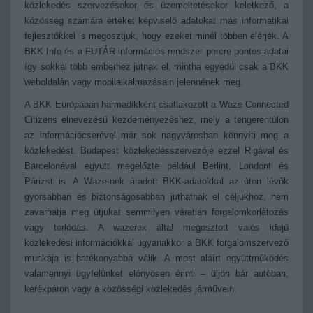
közlekedés szervezésekor és üzemeltetésekor keletkező, a
közösség számára értéket képviselő adatokat más informatikai
fejlesztőkkel is megosztjuk, hogy ezeket minél többen elérjék. A
BKK Info és a FUTÁR információs rendszer percre pontos adatai
így sokkal több emberhez jutnak el, mintha egyedül csak a BKK
weboldalán vagy mobilalkalmazásain jelennének meg.
A BKK Európában harmadikként csatlakozott a Waze Connected
Citizens elnevezésű kezdeményezéshez, mely a tengerentúlon
az információcserével már sok nagyvárosban könnyíti meg a
közlekedést. Budapest közlekedésszervezője ezzel Rigával és
Barcelonával együtt megelőzte például Berlint, Londont és
Párizst is. A Waze-nek átadott BKK-adatokkal az úton lévők
gyorsabban és biztonságosabban juthatnak el céljukhoz, nem
zavarhatja meg útjukat semmilyen váratlan forgalomkorlátozás
vagy torlódás. A wazerek által megosztott valós idejű
közlekedési információkkal ugyanakkor a BKK forgalomszervező
munkája is hatékonyabbá válik. A most aláírt együttműködés
valamennyi ügyfelünket előnyösen érinti – üljön bár autóban,
kerékpáron vagy a közösségi közlekedés járművein.