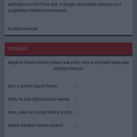
webhelyet a reCAPTCHA védi. A Google
adatvédelmi irányelve
és a
szolgáltatási feltételek
érvényesek.
Korábbi hírlevelek
SZAVAZÁS
Megérné Önnek telefont váltani csak azért, mert az új modell dupla alap
tárhellyel érkezik?
Igen, a tárhely nagyon fontos
Talán, ha más fejlesztések is vannak
Nem, nekem a mostani tárhely is elég
Inkább felhőben tárolok mindent