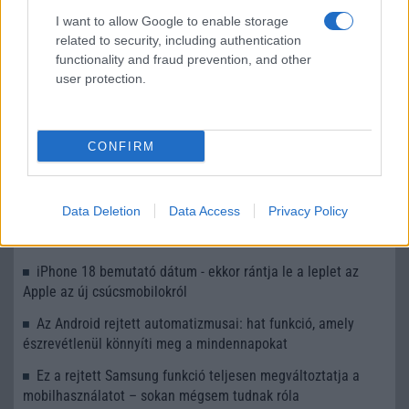
I want to allow Google to enable storage
Itt a megújult Waze, próbáld ki te is!
related to security, including authentication
Megjelent a Waze Android Autora
functionality and fraud prevention, and other
user protection.
További hírek
CONFIRM
LEGOLVASOTTABBAK
Data Deletion
Data Access
Privacy Policy
Számos népszerű Samsung Galaxy készülék kimarad a One
UI 9 frissítésből – itt a lista az érintett modellekről
iPhone 18 bemutató dátum - ekkor rántja le a leplet az
Apple az új csúcsmobilokról
Az Android rejtett automatizmusai: hat funkció, amely
észrevétlenül könnyíti meg a mindennapokat
Ez a rejtett Samsung funkció teljesen megváltoztatja a
mobilhasználatot – sokan mégsem tudnak róla