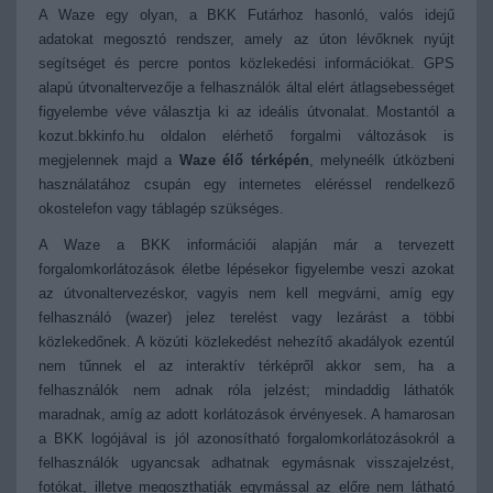
A Waze egy olyan, a BKK Futárhoz hasonló, valós idejű
adatokat megosztó rendszer, amely az úton lévőknek nyújt
segítséget és percre pontos közlekedési információkat. GPS
alapú útvonaltervezője a felhasználók által elért átlagsebességet
figyelembe véve választja ki az ideális útvonalat. Mostantól a
kozut.bkkinfo.hu oldalon elérhető forgalmi változások is
megjelennek majd a
Waze élő térképén
, melyneélk útközbeni
használatához csupán egy internetes eléréssel rendelkező
okostelefon vagy táblagép szükséges.
A Waze a BKK információi alapján már a tervezett
forgalomkorlátozások életbe lépésekor figyelembe veszi azokat
az útvonaltervezéskor, vagyis nem kell megvárni, amíg egy
felhasználó (wazer) jelez terelést vagy lezárást a többi
közlekedőnek. A közúti közlekedést nehezítő akadályok ezentúl
nem tűnnek el az interaktív térképről akkor sem, ha a
felhasználók nem adnak róla jelzést; mindaddig láthatók
maradnak, amíg az adott korlátozások érvényesek. A hamarosan
a BKK logójával is jól azonosítható forgalomkorlátozásokról a
felhasználók ugyancsak adhatnak egymásnak visszajelzést,
fotókat, illetve megoszthatják egymással az előre nem látható