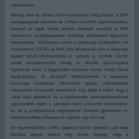
változásokat.
Néhány hete az Infotér 2014 konferencián Vitézy Dávid, a BKK
vezérigazgatója jelentette be a Waze-zel kötött együttműködést,
amelyet az egyik utolsó jelentős lépésnek nevezett a BKK
információs szolgáltatásainak korábban elhatározott fejlesztési
folyamatában. Véleménye szerint a közösségi közlekedést már
megkönnyítő FUTÁR és BKK Info alkalmazás után a Waze-nek
átadott közúti információkkal az autózók is nyernek, hiszen
annak útvonaltervezője mindig az aktuális útviszonyokat
figyelembe véve, a leggyorsabb útvonalon tervez. Vitézy Dávid
hangsúlyozta: az elvégzett fejlesztésekkel a budapesti
közösségi közlekedés informatikai alapját, működésének
informatikai környezetét teremtettük meg abból a célból, hogy a
valós idejű adatokkal és a hatékonyabb információáramlással
egyszerűbbé váljék a városban utazó százezrek közlekedése,
és az új szolgáltatások segítségével mindenki gyorsabban és
kényelmesebben juthasson el céljához nap mint nap.
Az együttműködés a BKK alapelvei között szereplő „nyílt adat
filozófia” alapján valósul meg. Ennek lényege, hogy a