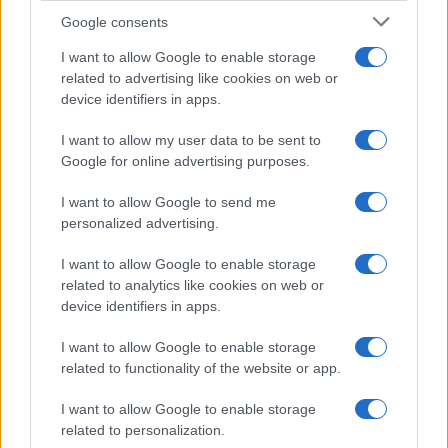
sokan mégsem tudnak róla
Google consents
2026.07.12
| Android Central
Az Edge Panel az egyik leghasznosabb funkció, amely
I want to allow Google to enable storage
jelentősen felgyorsítja a mindennapi használatot,
related to advertising like cookies on web or
miközben a Pixel telefonokból továbbra is hiányzik.
device identifiers in apps.
I want to allow my user data to be sent to
Google for online advertising purposes.
I want to allow Google to send me
KAPCSOLÓDÓ HÍREK
personalized advertising.
I want to allow Google to enable storage
Megújult a Waze androidos navigáció
related to analytics like cookies on web or
A Google megvette a Waze-t!
device identifiers in apps.
Apple Maps: másolja a Waze-t
I want to allow Google to enable storage
related to functionality of the website or app.
Waze: közösségi navi Windows Phone-ra is
Megújult a Waze: hasznos az ünnepek előtt is!
I want to allow Google to enable storage
related to personalization.
Megújult a Waze közösségi navigáció