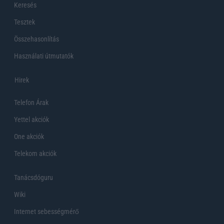
Keresés
Tesztek
Összehasonlítás
Használati útmutatók
Hirek
Telefon Árak
Yettel akciók
One akciók
Telekom akciók
Tanácsdóguru
Wiki
Internet sebességmérő