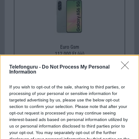
Euro Gsm
112.000 Ft (új)
Telefonguru -
Do Not Process My Personal
Information
If you wish to opt-out of the sale, sharing to third parties, or
Számos népszerű Samsung Galaxy
processing of your personal or sensitive information for
készülék kimarad a One UI 9
targeted advertising by us, please use the below opt-out
frissítésből – itt a lista az érintett
section to confirm your selection. Please note that after your
modellekről
opt-out request is processed you may continue seeing
2026.06.30
| Phone Arena
interest-based ads based on personal information utilized by
A One UI 9 érkezése új mesterséges intelligencia-
us or personal information disclosed to third parties prior to
funkciókat és továbbfejlesztett kezelőfelületet hoz,
your opt-out. You may separately opt-out of the further
azonban több korábbi csúcskategóriás és középkategóriás