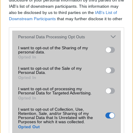
disclosure of your personal information by third parties on the
Galaxy készülék számára ez lesz az út vége.
IAB’s list of downstream participants. This information may
also be disclosed by us to third parties on the
IAB’s List of
iPhone 18 bemutató dátum - ekkor
Downstream Participants
that may further disclose it to other
rántja le a leplet az Apple az új
third parties.
csúcsmobilokról
2026.06.29
| Phone Arena
Please note that this website/app uses one or more Google
Personal Data Processing Opt Outs
A szeptemberi eseményen az iPhone 18 Pro modellek
services and may gather and store information including but
mellett a régóta pletykált hajlítható iPhone Ultra is
not limited to your visit or usage behaviour. You may click to
I want to opt-out of the Sharing of my
bemutatkozhat, miközben az áremelésekről szóló
personal data.
grant or deny consent to Google and its third-party tags to
Opted In
találgatások továbbra is beárnyékolják a rajtot.
use your data for below specified purposes in below Google
consent section.
I want to opt-out of the Sale of my
Az Android rejtett automatizmusai: hat
Personal Data.
funkció, amely észrevétlenül könnyíti
Opted In
meg a mindennapokat
I want to opt-out of processing my
2026.06.14
| Android Police
Personal Data for Targeted Advertising.
Sok felhasználó külön alkalmazásokra esküszik, pedig az
Opted In
Android már évek óta olyan intelligens funkciókat kínál,
amelyek maguktól dolgoznak a háttérben.
I want to opt-out of Collection, Use,
Retention, Sale, and/or Sharing of my
Personal Data that Is Unrelated with the
Purposes for which it was collected.
Ez a rejtett Samsung funkció teljesen
Opted Out
megváltoztatja a mobilhasználatot –