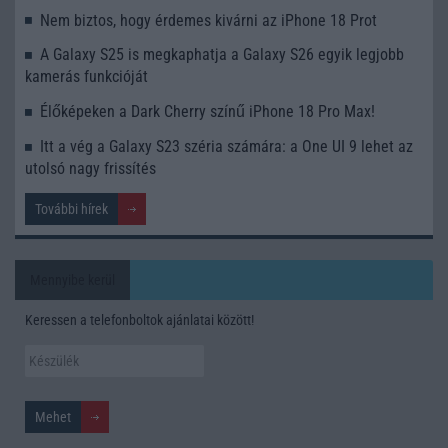
Nem biztos, hogy érdemes kivárni az iPhone 18 Prot
A Galaxy S25 is megkaphatja a Galaxy S26 egyik legjobb
kamerás funkcióját
Élőképeken a Dark Cherry színű iPhone 18 Pro Max!
Itt a vég a Galaxy S23 széria számára: a One UI 9 lehet az
utolsó nagy frissítés
További hírek
Mennyibe kerül
Keressen a telefonboltok ajánlatai között!