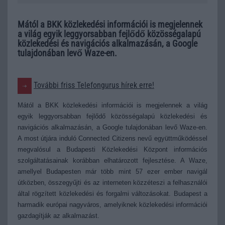
Mától a BKK közlekedési információi is megjelennek
a világ egyik leggyorsabban fejlődő közösségalapú
közlekedési és navigációs alkalmazásán, a Google
tulajdonában levő Waze-en.
További friss Telefongurus hírek erre!
Mától a BKK közlekedési információi is megjelennek a világ
egyik leggyorsabban fejlődő közösségalapú közlekedési és
navigációs alkalmazásán, a Google tulajdonában levő Waze-en.
A most útjára induló Connected Citizens nevű együttműködéssel
megvalósul a Budapesti Közlekedési Központ információs
szolgáltatásainak korábban elhatározott fejlesztése. A Waze,
amellyel Budapesten már több mint 57 ezer ember navigál
útközben, összegyűjti és az interneten közzéteszi a felhasználói
által rögzített közlekedési és forgalmi változásokat. Budapest a
harmadik európai nagyváros, amelyiknek közlekedési információi
gazdagítják az alkalmazást.