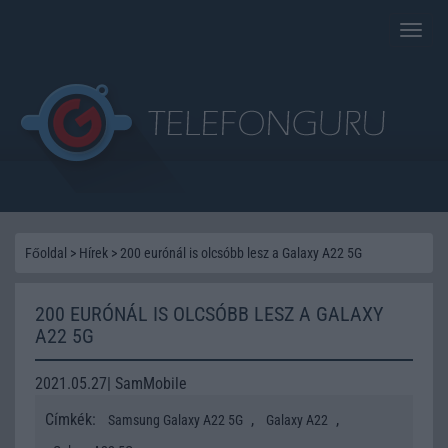
Toggle
naviga
Főoldal
>
Hírek
>
200 eurónál is olcsóbb lesz a Galaxy A22 5G
200 EURÓNÁL IS OLCSÓBB LESZ A GALAXY
A22 5G
2021.05.27| SamMobile
Címkék:
,
,
Samsung Galaxy A22 5G
Galaxy A22