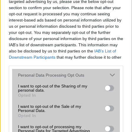
csúcsmobilokról
targeted advertising by us, please use the below opt-out
section to confirm your selection. Please note that after your
2026.06.29
| Phone Arena
opt-out request is processed you may continue seeing
A szeptemberi eseményen az iPhone 18 Pro modellek
interest-based ads based on personal information utilized by
mellett a régóta pletykált hajlítható iPhone Ultra is
us or personal information disclosed to third parties prior to
bemutatkozhat, miközben az áremelésekről szóló
your opt-out. You may separately opt-out of the further
találgatások továbbra is beárnyékolják a rajtot.
disclosure of your personal information by third parties on the
Az Android rejtett automatizmusai: hat
IAB’s list of downstream participants. This information may
funkció, amely észrevétlenül könnyíti
also be disclosed by us to third parties on the
IAB’s List of
meg a mindennapokat
Downstream Participants
that may further disclose it to other
third parties.
2026.06.14
| Android Police
Sok felhasználó külön alkalmazásokra esküszik, pedig az
Please note that this website/app uses one or more Google
Personal Data Processing Opt Outs
Android már évek óta olyan intelligens funkciókat kínál,
services and may gather and store information including but
amelyek maguktól dolgoznak a háttérben.
not limited to your visit or usage behaviour. You may click to
I want to opt-out of the Sharing of my
personal data.
grant or deny consent to Google and its third-party tags to
Opted In
Ez a rejtett Samsung funkció teljesen
use your data for below specified purposes in below Google
megváltoztatja a mobilhasználatot –
consent section.
I want to opt-out of the Sale of my
sokan mégsem tudnak róla
Personal Data.
Opted In
2026.07.12
| Android Central
Az Edge Panel az egyik leghasznosabb funkció, amely
I want to opt-out of processing my
jelentősen felgyorsítja a mindennapi használatot,
Personal Data for Targeted Advertising.