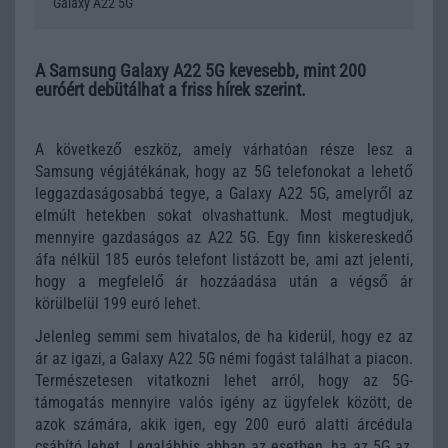
Galaxy A22 5G
A Samsung Galaxy A22 5G kevesebb, mint 200
euróért debütálhat a friss hírek szerint.
A következő eszköz, amely várhatóan része lesz a
Samsung végjátékának, hogy az 5G telefonokat a lehető
leggazdaságosabbá tegye, a Galaxy A22 5G, amelyről az
elmúlt hetekben sokat olvashattunk. Most megtudjuk,
mennyire gazdaságos az A22 5G. Egy finn kiskereskedő
áfa nélkül 185 eurós telefont listázott be, ami azt jelenti,
hogy a megfelelő ár hozzáadása után a végső ár
körülbelül 199 euró lehet.
Jelenleg semmi sem hivatalos, de ha kiderül, hogy ez az
ár az igazi, a Galaxy A22 5G némi fogást találhat a piacon.
Természetesen vitatkozni lehet arról, hogy az 5G-
támogatás mennyire valós igény az ügyfelek között, de
azok számára, akik igen, egy 200 euró alatti árcédula
csábító lehet. Legalábbis abban az esetben, ha az 5G az,