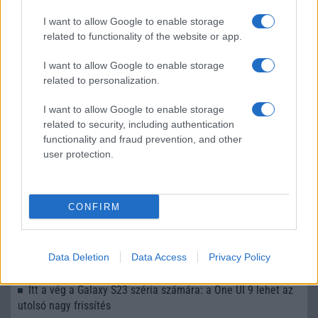
LEGOLVASOTTABBAK
I want to allow Google to enable storage
related to functionality of the website or app.
Számos népszerű Samsung Galaxy készülék kimarad a One
UI 9 frissítésből – itt a lista az érintett modellekről
I want to allow Google to enable storage
iPhone 18 bemutató dátum - ekkor rántja le a leplet az
related to personalization.
Apple az új csúcsmobilokról
I want to allow Google to enable storage
Az Android rejtett automatizmusai: hat funkció, amely
related to security, including authentication
észrevétlenül könnyíti meg a mindennapokat
functionality and fraud prevention, and other
user protection.
Ez a rejtett Samsung funkció teljesen megváltoztatja a
mobilhasználatot – sokan mégsem tudnak róla
Nem biztos, hogy érdemes kivárni az iPhone 18 Prot
CONFIRM
A Galaxy S25 is megkaphatja a Galaxy S26 egyik legjobb
kamerás funkcióját
Data Deletion
Data Access
Privacy Policy
Élőképeken a Dark Cherry színű iPhone 18 Pro Max!
Itt a vég a Galaxy S23 széria számára: a One UI 9 lehet az
utolsó nagy frissítés