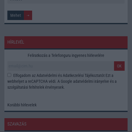
HÍRLEVÉL
Feliratkozás a Telefonguru ingyenes hírlevelére
OK
Elfogadom az
Adatvédelmi és Adatkezelési Tájékoztatót
Ezt a
webhelyet a reCAPTCHA védi. A Google
adatvédelmi irányelve
és a
szolgáltatási feltételek
érvényesek.
Korábbi hírlevelek
SZAVAZÁS