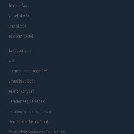
Telefon Árak
Yettel akciók
One akciók
Telekom akciók
Tanácsdóguru
Wiki
Internet sebességmérő
Virtuális valóság
Telefonkönyvek
Lefedettségi térképek
Letöltési sebesség térkép
Nemzetközi hívószámok
Mobiltelefon védelem és biztonság