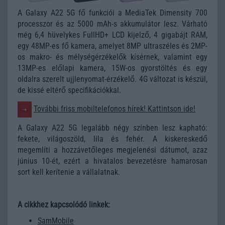
A Galaxy A22 5G fő funkciói a MediaTek Dimensity 700
processzor és az 5000 mAh-s akkumulátor lesz. Várható
még 6,4 hüvelykes FullHD+ LCD kijelző, 4 gigabájt RAM,
egy 48MP-es fő kamera, amelyet 8MP ultraszéles és 2MP-
os makro- és mélységérzékelők kísérnek, valamint egy
13MP-es előlapi kamera, 15W-os gyorstöltés és egy
oldalra szerelt ujjlenyomat-érzékelő. 4G változat is készül,
de kissé eltérő specifikációkkal.
További friss mobiltelefonos hírek! Kattintson ide!
A Galaxy A22 5G legalább négy színben lesz kapható:
fekete, világoszöld, lila és fehér. A kiskereskedő
megemlíti a hozzávetőleges megjelenési dátumot, azaz
június 10-ét, ezért a hivatalos bevezetésre hamarosan
sort kell kerítenie a vállalatnak.
A cikkhez kapcsolódó linkek:
SamMobile