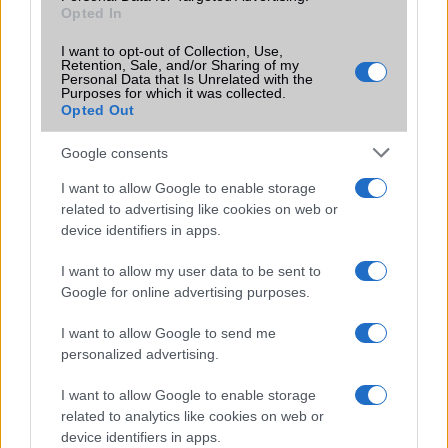
Opted In
miközben a Pixel telefonokból továbbra is hiányzik.
I want to opt-out of Collection, Use,
Retention, Sale, and/or Sharing of my
Personal Data that Is Unrelated with the
Purposes for which it was collected.
Opted Out
KAPCSOLÓDÓ HÍREK
Google consents
Meg se jelent a Galaxy A22, de már tok kapható hozzá
I want to allow Google to enable storage
related to advertising like cookies on web or
Tekintse meg 360°-ban a Galaxy A22 5G-t!
device identifiers in apps.
15W-os töltéssel jön a Galaxy A22 5G
I want to allow my user data to be sent to
Galaxy A22 és A22 5G: észreveszed a különbséget?
Google for online advertising purposes.
80 ezer forint a Galaxy A22 5G
I want to allow Google to send me
personalized advertising.
További hírek
I want to allow Google to enable storage
related to analytics like cookies on web or
device identifiers in apps.