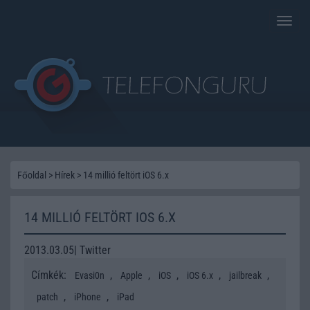
Toggle
naviga
Főoldal
>
Hírek
>
14 millió feltört iOS 6.x
14 MILLIÓ FELTÖRT IOS 6.X
2013.03.05| Twitter
Címkék:
,
,
,
,
,
Evasi0n
Apple
iOS
iOS 6.x
jailbreak
,
,
patch
iPhone
iPad