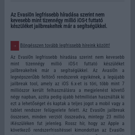
Az Evasi0n legfrissebb híradása szerint nem
kevesebb mint tizennégy millió iOS-t futtató
készüléket jailbreakeltek már a segítségükkel.
Böngésszen tovább legfrissebb híreink között!
Az Evasi0n legfrissebb híradása szerint nem kevesebb
mint tizennégy millió iOS-t futtató készüléket
jailbreakeltek már a segítségükkel. Az Avasi0n a
legnépszerűbb feltörő rendszerek egyikének, a legújabb
jailbreak tool, amely az iOS 6.x-et is töri, több mint 7
milliószor került felhasználásra a megjelenést követő
négy napban, azóta pedig újabb hétmillióan használták ki
ezt a lehetőséget és kaptak a teljes jogot a mobil vagy a
tablet rendszer felügyelete felett. Az Evasi0n jailbreak
összesen, minden verziót összeadva, mintegy 23 millió
iKészüléken fut jelenleg. Rossz hír, hogy az Apple a
következő rendszerfrissítéssel kimondottan az Evasi0n