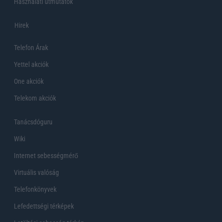
Használati útmutatók
Hirek
Telefon Árak
Yettel akciók
One akciók
Telekom akciók
Tanácsdóguru
Wiki
Internet sebességmérő
Virtuális valóság
Telefonkönyvek
Lefedettségi térképek