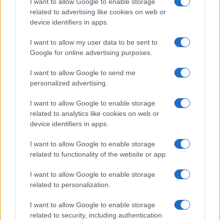
I want to allow Google to enable storage
related to advertising like cookies on web or
device identifiers in apps.
I want to allow my user data to be sent to
LEGOLVASOTTABBAK
Google for online advertising purposes.
Számos népszerű Samsung Galaxy készülék kimarad a One
I want to allow Google to send me
UI 9 frissítésből – itt a lista az érintett modellekről
personalized advertising.
iPhone 18 bemutató dátum - ekkor rántja le a leplet az
I want to allow Google to enable storage
Apple az új csúcsmobilokról
related to analytics like cookies on web or
Az Android rejtett automatizmusai: hat funkció, amely
device identifiers in apps.
észrevétlenül könnyíti meg a mindennapokat
I want to allow Google to enable storage
Ez a rejtett Samsung funkció teljesen megváltoztatja a
related to functionality of the website or app.
mobilhasználatot – sokan mégsem tudnak róla
I want to allow Google to enable storage
Nem biztos, hogy érdemes kivárni az iPhone 18 Prot
related to personalization.
A Galaxy S25 is megkaphatja a Galaxy S26 egyik legjobb
kamerás funkcióját
I want to allow Google to enable storage
related to security, including authentication