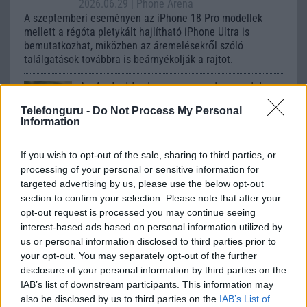
2026.06.29
| Phone Arena
A szeptemberi eseményen az iPhone 18 Pro modellek
mellett a régóta pletykált hajlítható iPhone Ultra is
bemutatkozhat, miközben az áremelésekről szóló
találgatások továbbra is beárnyékolják a rajtot.
Az Android rejtett automatizmusai: hat
funkció, amely észrevétlenül könnyíti
Telefonguru -
Do Not Process My Personal
meg a mindennapokat
Information
2026.06.14
| Android Police
Sok felhasználó külön alkalmazásokra esküszik, pedig az
If you wish to opt-out of the sale, sharing to third parties, or
Android már évek óta olyan intelligens funkciókat kínál,
processing of your personal or sensitive information for
amelyek maguktól dolgoznak a háttérben.
targeted advertising by us, please use the below opt-out
section to confirm your selection. Please note that after your
Ez a rejtett Samsung funkció teljesen
opt-out request is processed you may continue seeing
megváltoztatja a mobilhasználatot –
interest-based ads based on personal information utilized by
sokan mégsem tudnak róla
us or personal information disclosed to third parties prior to
your opt-out. You may separately opt-out of the further
2026.07.12
| Android Central
disclosure of your personal information by third parties on the
Az Edge Panel az egyik leghasznosabb funkció, amely
jelentősen felgyorsítja a mindennapi használatot,
IAB’s list of downstream participants. This information may
miközben a Pixel telefonokból továbbra is hiányzik.
also be disclosed by us to third parties on the
IAB’s List of