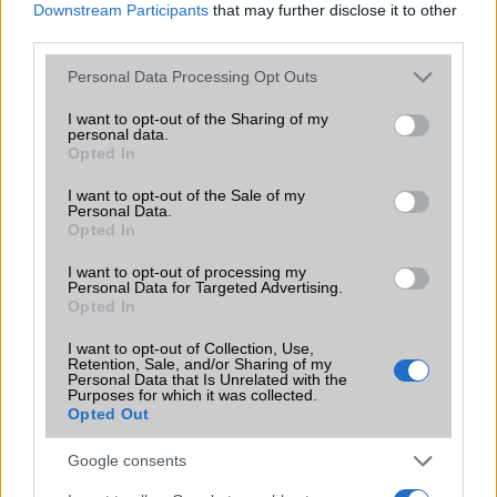
Downstream Participants
that may further disclose it to other
third parties.
Please note that this website/app uses one or more Google
Personal Data Processing Opt Outs
services and may gather and store information including but
not limited to your visit or usage behaviour. You may click to
I want to opt-out of the Sharing of my
KAPCSOLÓDÓ HÍREK
personal data.
grant or deny consent to Google and its third-party tags to
Opted In
use your data for below specified purposes in below Google
Itt az iOS 5.1.1 frissítés
consent section.
I want to opt-out of the Sale of my
Personal Data.
Dropbox: automatikus feltöltés iOS-re
Opted In
Ma este 19.00: indulhat az iOS 6 letöltés!
I want to opt-out of processing my
Personal Data for Targeted Advertising.
Ennyibe kerül majd az iPad mini!
Opted In
Nagy akksi az iPad miniben
I want to opt-out of Collection, Use,
Retention, Sale, and/or Sharing of my
Veszélyben vannak az iPhone-ok!
Personal Data that Is Unrelated with the
Purposes for which it was collected.
Megjelent az iOS7: nagy a dilemma
Opted Out
iOS 7: videóban is lehet zoomolni
Google consents
További hírek