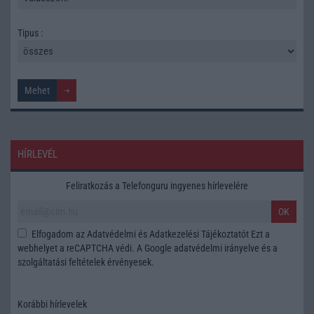
Tipus :
HÍRLEVÉL
Feliratkozás a Telefonguru ingyenes hírlevelére
OK
Elfogadom az
Adatvédelmi és Adatkezelési Tájékoztatót
Ezt a
webhelyet a reCAPTCHA védi. A Google
adatvédelmi irányelve
és a
szolgáltatási feltételek
érvényesek.
Korábbi hírlevelek