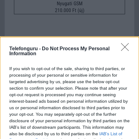
Nyugati GSM
210.000 Ft (új)
Számos népszerű Samsung Galaxy
Telefonguru -
Do Not Process My Personal
készülék kimarad a One UI 9
Information
frissítésből – itt a lista az érintett
modellekről
If you wish to opt-out of the sale, sharing to third parties, or
2026.06.30
| Phone Arena
processing of your personal or sensitive information for
A One UI 9 érkezése új mesterséges intelligencia-
targeted advertising by us, please use the below opt-out
funkciókat és továbbfejlesztett kezelőfelületet hoz,
section to confirm your selection. Please note that after your
azonban több korábbi csúcskategóriás és középkategóriás
opt-out request is processed you may continue seeing
Galaxy készülék számára ez lesz az út vége.
interest-based ads based on personal information utilized by
us or personal information disclosed to third parties prior to
iPhone 18 bemutató dátum - ekkor
your opt-out. You may separately opt-out of the further
rántja le a leplet az Apple az új
disclosure of your personal information by third parties on the
csúcsmobilokról
IAB’s list of downstream participants. This information may
2026.06.29
| Phone Arena
also be disclosed by us to third parties on the
IAB’s List of
A szeptemberi eseményen az iPhone 18 Pro modellek