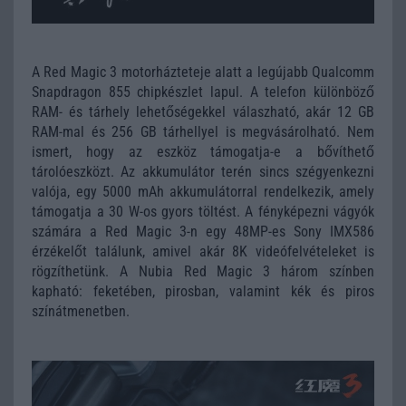
A Red Magic 3 motorházteteje alatt a legújabb Qualcomm
Snapdragon 855 chipkészlet lapul. A telefon különböző
RAM- és tárhely lehetőségekkel válaszható, akár 12 GB
RAM-mal és 256 GB tárhellyel is megvásárolható. Nem
ismert, hogy az eszköz támogatja-e a bővíthető
tárolóeszközt. Az akkumulátor terén sincs szégyenkezni
valója, egy 5000 mAh akkumulátorral rendelkezik, amely
támogatja a 30 W-os gyors töltést. A fényképezni vágyók
számára a Red Magic 3-n egy 48MP-es Sony IMX586
érzékelőt találunk, amivel akár 8K videófelvételeket is
rögzíthetünk. A Nubia Red Magic 3 három színben
kapható: feketében, pirosban, valamint kék és piros
színátmenetben.