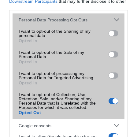
Downstream Participants
that may further disclose it to other
mellett a régóta pletykált hajlítható iPhone Ultra is
third parties.
bemutatkozhat, miközben az áremelésekről szóló
találgatások továbbra is beárnyékolják a rajtot.
Please note that this website/app uses one or more Google
Personal Data Processing Opt Outs
services and may gather and store information including but
Az Android rejtett automatizmusai: hat
not limited to your visit or usage behaviour. You may click to
I want to opt-out of the Sharing of my
funkció, amely észrevétlenül könnyíti
personal data.
grant or deny consent to Google and its third-party tags to
Opted In
meg a mindennapokat
use your data for below specified purposes in below Google
2026.06.14
| Android Police
consent section.
I want to opt-out of the Sale of my
Sok felhasználó külön alkalmazásokra esküszik, pedig az
Personal Data.
Android már évek óta olyan intelligens funkciókat kínál,
Opted In
amelyek maguktól dolgoznak a háttérben.
I want to opt-out of processing my
Personal Data for Targeted Advertising.
Opted In
Ez a rejtett Samsung funkció teljesen
megváltoztatja a mobilhasználatot –
I want to opt-out of Collection, Use,
sokan mégsem tudnak róla
Retention, Sale, and/or Sharing of my
Personal Data that Is Unrelated with the
2026.07.12
| Android Central
Purposes for which it was collected.
Az Edge Panel az egyik leghasznosabb funkció, amely
Opted Out
jelentősen felgyorsítja a mindennapi használatot,
miközben a Pixel telefonokból továbbra is hiányzik.
Google consents
I want to allow Google to enable storage