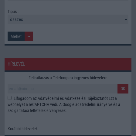
Tipus :
HÍRLEVÉL
Feliratkozás a Telefonguru ingyenes hírlevelére
OK
Elfogadom az
Adatvédelmi és Adatkezelési Tájékoztatót
Ezt a
webhelyet a reCAPTCHA védi. A Google
adatvédelmi irányelve
és a
szolgáltatási feltételek
érvényesek.
Korábbi hírlevelek