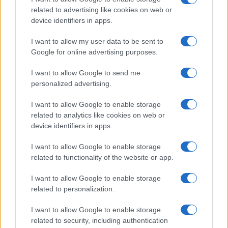
related to advertising like cookies on web or
device identifiers in apps.
I want to allow my user data to be sent to
KAPCSOLÓDÓ HÍREK
Google for online advertising purposes.
ZTE Nubia Z5: 5 col, 1080p-s szörny
I want to allow Google to send me
Megjelent a ZTE Nubia Z5 mini: 4.7 col, 720p, 13 megapixel
personalized advertising.
Hazánkban is kapható lesz a Red Magic 3S
I want to allow Google to enable storage
related to analytics like cookies on web or
Megjelent a fekete Red Magic 3s!
device identifiers in apps.
Érkezik a Nubia Red Magic 5G!?
I want to allow Google to enable storage
Nagy lépére szánta el magát a nubia
related to functionality of the website or app.
Hatalmas információ áradat a Red Magic 8 Pro-ról
I want to allow Google to enable storage
Mindössze 14 percre van szüksége egy teljes felöltésre a
related to personalization.
legújabb gamer okostelefonnak.
I want to allow Google to enable storage
related to security, including authentication
További hírek