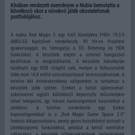
Kínában rendezett eseményen a Nubia bemutatta a
következő okot a növekvő játék okostelefonok
portfoliójához.
A nubia Red Magic 3 egy 6,65 hüvelykes FHD+ 19,5:9
AMOLED kijelzővel rendelkezik, 90 Hz-es frissítési
gyakorisággal, és támogatja a DC Dimming és HDR
funkciókat. A készülék elején a sztereó hangszóró
beállításai is megtalálhatók. A készülék hátoldalán
található egy RGB világító csík, melyet a felhasználók
több mint 16,8 millió színválasztással testreszabhatnak. A
telefon két érintésérzékeny vállgombot is tartalmaz a
készülék jobb szélén. Ezeket a hátsó ujjlenyomat-
szkennerrel együtt különböző képernyős műveletekre
lehet leképezni, így három hardvergombot használhat a
játékhoz. A telefon rendelkezik egy fizikai
kapcsológombbal is a „Red Magic Game Space 2.0”
funkció átkapcsolására, amely gyors hozzáférést biztosít a
játékközpontú funkciókhoz, például a belső ventilátor
váltásához, a készülék hőmérsékletének, terhelésének