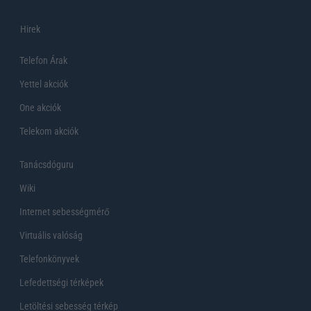
Hirek
Telefon Árak
Yettel akciók
One akciók
Telekom akciók
Tanácsdóguru
Wiki
Internet sebességmérő
Virtuális valóság
Telefonkönyvek
Lefedettségi térképek
Letöltési sebesség térkép