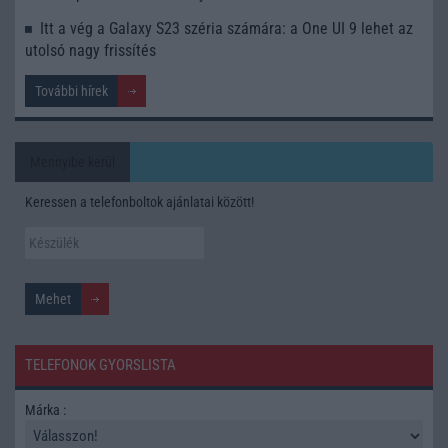
Itt a vég a Galaxy S23 széria számára: a One UI 9 lehet az
utolsó nagy frissítés
További hírek
Mennyibe kerül
Keressen a telefonboltok ajánlatai között!
TELEFONOK GYORSLISTA
Márka :