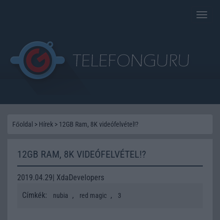
Toggle
naviga
Főoldal
>
Hírek
>
12GB Ram, 8K videófelvétel!?
12GB RAM, 8K VIDEÓFELVÉTEL!?
2019.04.29| XdaDevelopers
Címkék:
,
,
nubia
red magic
3