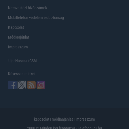
Nemzetközi hívószámok
Mobiltelefon védelem és biztonság
Kapcsolat
Médiaajánlat
Impresszum
UjesHasznaltGSM
Kövessen minket!
kapcsolat
|
médiaajánlat
|
impresszum
2000 © Minden jog fenntartva - Telefonguru.hu