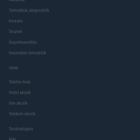
Tartozékok, kiegeszítők
Keresés
Tesztek
Összehasonlítás
Használati útmutatók
Hirek
Telefon Árak
Yettel akciók
One akciók
Telekom akciók
Tanácsdóguru
Wiki