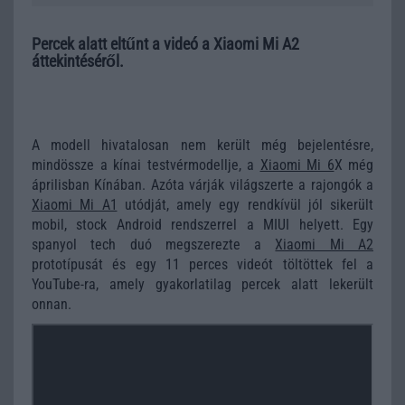
Percek alatt eltűnt a videó a Xiaomi Mi A2
áttekintéséről.
A modell hivatalosan nem került még bejelentésre,
mindössze a kínai testvérmodellje, a
Xiaomi Mi 6
X még
áprilisban Kínában. Azóta várják világszerte a rajongók a
Xiaomi Mi A1
utódját, amely egy rendkívül jól sikerült
mobil, stock Android rendszerrel a MIUI helyett. Egy
spanyol tech duó megszerezte a
Xiaomi Mi A2
prototípusát és egy 11 perces videót töltöttek fel a
YouTube-ra, amely gyakorlatilag percek alatt lekerült
onnan.