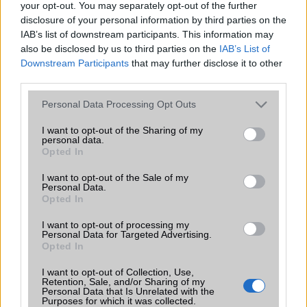
your opt-out. You may separately opt-out of the further
Fotón a Xiaomi Mi A2
disclosure of your personal information by third parties on the
IAB’s list of downstream participants. This information may
2018.07.05
| GSM Arena
also be disclosed by us to third parties on the
IAB’s List of
Downstream Participants
that may further disclose it to other
A Xiaomi Mi A1 tavaly méretes sikert ért el, ennek
third parties.
utódjaként érkezik a Mi A2.
Please note that this website/app uses one or more Google
Personal Data Processing Opt Outs
services and may gather and store information including but
not limited to your visit or usage behaviour. You may click to
I want to opt-out of the Sharing of my
personal data.
grant or deny consent to Google and its third-party tags to
Opted In
use your data for below specified purposes in below Google
consent section.
I want to opt-out of the Sale of my
Personal Data.
KAPCSOLÓDÓ HÍREK
Opted In
IPS LCD kijelző: ijesztően élethű!
I want to opt-out of processing my
Personal Data for Targeted Advertising.
Opted In
Nokia Lumia 920 vs HTC One: melyik a jobb?
Bírja az offroad-ot a Galaxy S4?
I want to opt-out of Collection, Use,
Retention, Sale, and/or Sharing of my
Personal Data that Is Unrelated with the
Fantasztikus timelapse videó
Purposes for which it was collected.