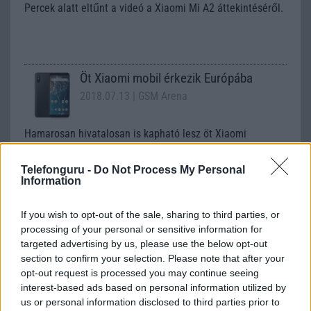
Percek alatt eltűnt a videó a Xiaomi Mi A2 áttekintéséről.
Öt Xiaomi mobil érkezik Európába
2018.07.13
| GSM Arena
Hamarosan hivatalosan is kapható lesz öt Xiaomi
okostelefon, amelyeket az európai piacra szánnak.
Telefonguru -
Do Not Process My Personal
Information
Nagyon olcsó sikertelefonok érkeztek
If you wish to opt-out of the sale, sharing to third parties, or
2018.07.26
| Xiaomi Today
processing of your personal or sensitive information for
targeted advertising by us, please use the below opt-out
section to confirm your selection. Please note that after your
Hétfőn bemutatkozott a Xiaomi Mi A2 és a Xiaomi Mi A2
Lite Android One rendszerrel.
opt-out request is processed you may continue seeing
interest-based ads based on personal information utilized by
us or personal information disclosed to third parties prior to