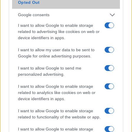
Opted Out
Augusztustól kapható a Xiaomi Mi A2
Fotón a Xiaomi Mi A2
Google consents
Xiaomi Mi A2: ezért imádjuk
I want to allow Google to enable storage
related to advertising like cookies on web or
Videón a Huawei P30 Pro
device identifiers in apps.
További hírek
I want to allow my user data to be sent to
Google for online advertising purposes.
I want to allow Google to send me
LEGOLVASOTTABBAK
personalized advertising.
I want to allow Google to enable storage
Számos népszerű Samsung Galaxy készülék kimarad a One
related to analytics like cookies on web or
UI 9 frissítésből – itt a lista az érintett modellekről
device identifiers in apps.
iPhone 18 bemutató dátum - ekkor rántja le a leplet az
Apple az új csúcsmobilokról
I want to allow Google to enable storage
related to functionality of the website or app.
Az Android rejtett automatizmusai: hat funkció, amely
észrevétlenül könnyíti meg a mindennapokat
I want to allow Google to enable storage