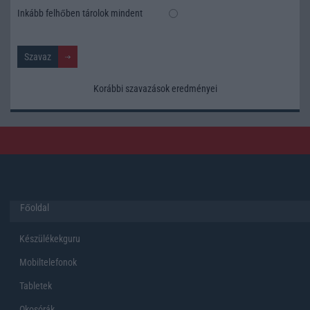
Inkább felhőben tárolok mindent
Korábbi szavazások eredményei
Főoldal
Készülékekguru
Mobiltelefonok
Tabletek
Okosórák