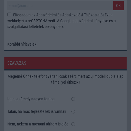
OK
Elfogadom az
Adatvédelmi és Adatkezelési Tájékoztatót
Ezt a
webhelyet a reCAPTCHA védi. A Google
adatvédelmi irányelve
és a
szolgáltatási feltételek
érvényesek.
Korábbi hírlevelek
SZAVAZÁS
Megérné Önnek telefont váltani csak azért, mert az új modell dupla alap
tárhellyel érkezik?
Igen, a tárhely nagyon fontos
Talán, ha más fejlesztések is vannak
Nem, nekem a mostani tárhely is elég