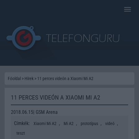
Toggle
naviga
Főoldal
>
Hírek
>
11 perces videón a Xiaomi Mi A2
11 PERCES VIDEÓN A XIAOMI MI A2
2018.06.15| GSM Arena
Címkék:
,
,
,
,
Xiaomi Mi A2
Mi A2
prototípus
videó
teszt