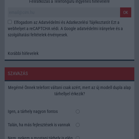
Feliratkozás a Telefonguru ingyenes hírlevelére
OK
Elfogadom az
Adatvédelmi és Adatkezelési Tájékoztatót
Ezt a
webhelyet a reCAPTCHA védi. A Google
adatvédelmi irányelve
és a
szolgáltatási feltételek
érvényesek.
Korábbi hírlevelek
SZAVAZÁS
Megérné Önnek telefont váltani csak azért, mert az új modell dupla alap
tárhellyel érkezik?
Igen, a tárhely nagyon fontos
Talán, ha más fejlesztések is vannak
Nem, nekem a mostani tárhely is elég