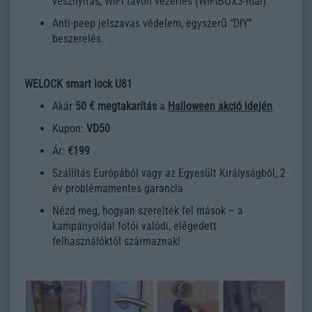
vésznyitás, WiFi távoli vezérlés (WIFIBOX3-mal).
Anti-peep jelszavas védelem, egyszerű “DIY”
beszerelés.
WELOCK smart lock U81
Akár
50 € megtakarítás
a
Halloween akció idején
Kupon:
VD50
Ár:
€199
Szállítás Európából vagy az Egyesült Királyságból, 2
év problémamentes garancia
Nézd meg, hogyan szerelték fel mások – a
kampányoldal fotói valódi, elégedett
felhasználóktól származnak!