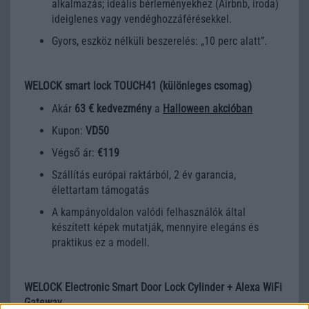
alkalmazás; ideális bérleményekhez (Airbnb, iroda)
ideiglenes vagy vendéghozzáférésekkel.
Gyors, eszköz nélküli beszerelés: „10 perc alatt”.
WELOCK smart lock TOUCH41 (különleges csomag)
Akár
63 € kedvezmény
a
Halloween akcióban
Kupon:
VD50
Végső ár:
€119
Szállítás európai raktárból, 2 év garancia,
élettartam támogatás
A kampányoldalon valódi felhasználók által
készített képek mutatják, mennyire elegáns és
praktikus ez a modell.
WELOCK Electronic Smart Door Lock Cylinder + Alexa WiFi
Gateway