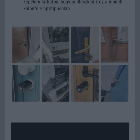
képeken láthatod, hogyan illeszkedik ez a modell
különféle ajtótípusokra.