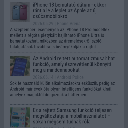
iPhone 18 bemutató dátum - ekkor
rántja le a leplet az Apple az új
csúcsmobilokról
2026.06.29
| Phone Arena
A szeptemberi eseményen az iPhone 18 Pro modellek
mellett a régóta pletykált hajlítható iPhone Ultra is
bemutatkozhat, miközben az áremelésekről szóló
találgatások továbbra is beárnyékolják a rajtot.
Az Android rejtett automatizmusai: hat
funkció, amely észrevétlenül könnyíti
meg a mindennapokat
2026.06.14
| Android Police
Sok felhasználó külön alkalmazásokra esküszik, pedig az
Android már évek óta olyan intelligens funkciókat kínál,
amelyek maguktól dolgoznak a háttérben.
Ez a rejtett Samsung funkció teljesen
megváltoztatja a mobilhasználatot –
sokan mégsem tudnak róla