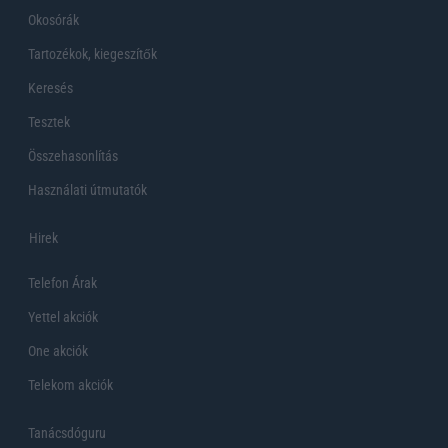
Okosórák
Tartozékok, kiegeszítők
Keresés
Tesztek
Összehasonlítás
Használati útmutatók
Hirek
Telefon Árak
Yettel akciók
One akciók
Telekom akciók
Tanácsdóguru