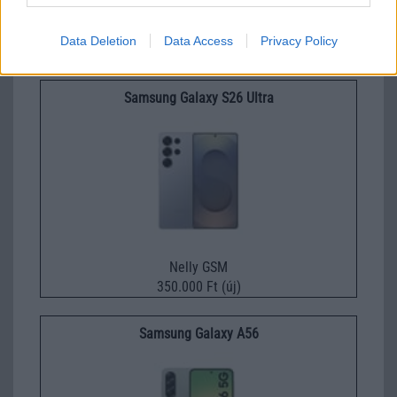
Nelly GSM
Data Deletion
Data Access
Privacy Policy
245.000 Ft (használt)
Samsung Galaxy S26 Ultra
Nelly GSM
350.000 Ft (új)
Samsung Galaxy A56