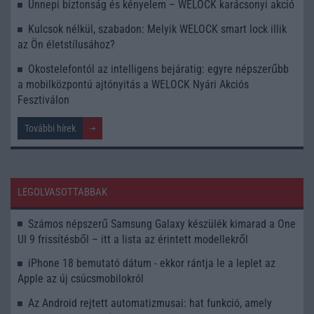
Ünnepi biztonság és kényelem – WELOCK karácsonyi akció
Kulcsok nélkül, szabadon: Melyik WELOCK smart lock illik
az Ön életstílusához?
Okostelefontól az intelligens bejáratig: egyre népszerűbb
a mobilközpontú ajtónyitás a WELOCK Nyári Akciós
Fesztiválon
További hírek
LEGOLVASOTTABBAK
Számos népszerű Samsung Galaxy készülék kimarad a One
UI 9 frissítésből – itt a lista az érintett modellekről
iPhone 18 bemutató dátum - ekkor rántja le a leplet az
Apple az új csúcsmobilokról
Az Android rejtett automatizmusai: hat funkció, amely