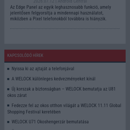
2026.07.12
| Android Central
Az Edge Panel az egyik leghasznosabb funkció, amely
jelentősen felgyorsítja a mindennapi használatot,
miközben a Pixel telefonokból továbbra is hiányzik.
KAPCSOLÓDÓ HÍREK
Nyissa ki az ajtaját a telefonjával
A WELOCK különleges kedvezményeket kínál
Új korszak a biztonságban – WELOCK bemutatja az U81
okos zárat
Fedezze fel az okos otthon világát a WELOCK 11.11 Global
Shopping Festival keretében
WELOCK U71 Okoshengerzár bemutatása