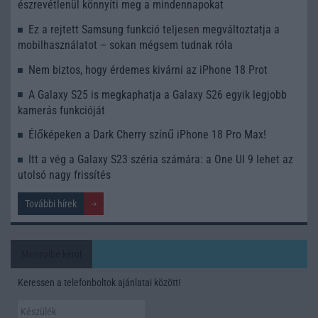
észrevétlenül könnyíti meg a mindennapokat
Ez a rejtett Samsung funkció teljesen megváltoztatja a
mobilhasználatot – sokan mégsem tudnak róla
Nem biztos, hogy érdemes kivárni az iPhone 18 Prot
A Galaxy S25 is megkaphatja a Galaxy S26 egyik legjobb
kamerás funkcióját
Élőképeken a Dark Cherry színű iPhone 18 Pro Max!
Itt a vég a Galaxy S23 széria számára: a One UI 9 lehet az
utolsó nagy frissítés
További hírek
Mennyibe kerül
Keressen a telefonboltok ajánlatai között!