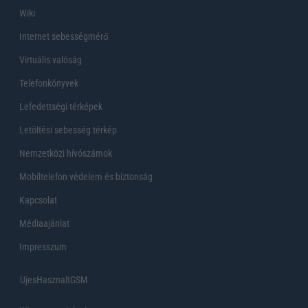
Wiki
Internet sebességmérő
Virtuális valóság
Telefonkönyvek
Lefedettségi térképek
Letöltési sebesség térkép
Nemzetközi hívószámok
Mobiltelefon védelem és biztonság
Kapcsolat
Médiaajánlat
Impresszum
UjesHasznaltGSM