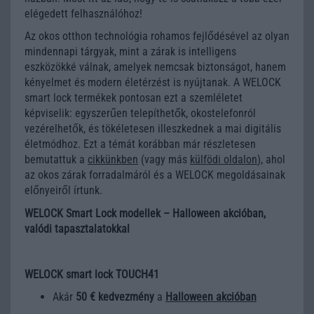
elégedett felhasználóhoz!
Az okos otthon technológia rohamos fejlődésével az olyan
mindennapi tárgyak, mint a zárak is intelligens
eszközökké válnak, amelyek nemcsak biztonságot, hanem
kényelmet és modern életérzést is nyújtanak. A WELOCK
smart lock termékek pontosan ezt a szemléletet
képviselik: egyszerűen telepíthetők, okostelefonról
vezérelhetők, és tökéletesen illeszkednek a mai digitális
életmódhoz. Ezt a témát korábban már részletesen
bemutattuk a
cikkünkben
(vagy más
külfödi oldalon
), ahol
az okos zárak forradalmáról és a WELOCK megoldásainak
előnyeiről írtunk.
WELOCK Smart Lock modellek – Halloween akcióban,
valódi tapasztalatokkal
WELOCK smart lock TOUCH41
Akár
50 € kedvezmény
a
Halloween akcióban