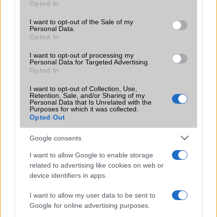
Opted In
válik egy egyszerű ajtóból modern okos belépési pont.
use your data for below specified purposes in below Google
consent section.
Minden modellhez jár:
I want to opt-out of the Sale of my
Personal Data.
✅ Ingyenes szállítás Európából vagy az Egyesült
Opted In
Királyságból
✅ 30 napos pénzvisszafizetési garancia
I want to opt-out of processing my
Personal Data for Targeted Advertising.
✅ 2 év gondtalan garancia
Opted In
✅ Élettartam ügyféltámogatás
I want to opt-out of Collection, Use,
Retention, Sale, and/or Sharing of my
Personal Data that Is Unrelated with the
Ne maradj le a WELOCK Halloween akcióról!
Purposes for which it was collected.
Opted Out
A WELOCK smart lock modellek most a Halloween akció
idején a valaha volt legalacsonyabb áron elérhetők.
Google consents
Böngéssz a valódi vásárlói telepítési fotók között, válaszd
ki kedvencedet, és használd a kuponokat, amíg tart a
I want to allow Google to enable storage
készlet!
related to advertising like cookies on web or
device identifiers in apps.
Fedezd fel az összes ajánlatot a
WELOCK Halloween
kampányoldalon
, és lépj be az okos otthon korszakába
I want to allow my user data to be sent to
még ma!
Google for online advertising purposes.