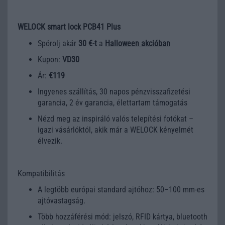
WELOCK smart lock PCB41 Plus
Spórolj akár
30 €-t
a
Halloween akcióban
Kupon:
VD30
Ár:
€119
Ingyenes szállítás, 30 napos pénzvisszafizetési
garancia, 2 év garancia, élettartam támogatás
Nézd meg az inspiráló valós telepítési fotókat –
igazi vásárlóktól, akik már a WELOCK kényelmét
élvezik.
Kompatibilitás
A legtöbb európai standard ajtóhoz: 50–100 mm-es
ajtóvastagság.
Több hozzáférési mód: jelszó, RFID kártya, bluetooth