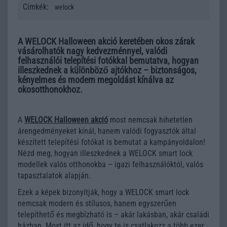
Címkék:
welock
A WELOCK Halloween akció keretében okos zárak
vásárolhatók nagy kedvezménnyel, valódi
felhasználói telepítési fotókkal bemutatva, hogyan
illeszkednek a különböző ajtókhoz – biztonságos,
kényelmes és modern megoldást kínálva az
okosotthonokhoz.
A
WELOCK Halloween akció
most nemcsak hihetetlen
árengedményeket kínál, hanem valódi fogyasztók által
készített telepítési fotókat is bemutat a kampányoldalon!
Nézd meg, hogyan illeszkednek a WELOCK smart lock
modellek valós otthonokba – igazi felhasználóktól, valós
tapasztalatok alapján.
Ezek a képek bizonyítják, hogy a WELOCK smart lock
nemcsak modern és stílusos, hanem egyszerűen
telepíthető és megbízható is – akár lakásban, akár családi
házban. Most itt az idő, hogy te is csatlakozz a több ezer