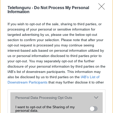
Kompatibilis Alexával
– az okos otthon tökéletes
Telefonguru -
Do Not Process My Personal
kiegészítője!
Information
Ár:
€99
If you wish to opt-out of the sale, sharing to third parties, or
Szállítás európai raktárból, 2 év garancia,
processing of your personal or sensitive information for
élettartam ügyfélszolgálat
targeted advertising by us, please use the below opt-out
section to confirm your selection. Please note that after your
opt-out request is processed you may continue seeing
Kompatibilitás
interest-based ads based on personal information utilized by
us or personal information disclosed to third parties prior to
Alexa hangvezérléssel és WiFi távoli vezérléssel (a
your opt-out. You may separately opt-out of the further
csomagban található WiFi-gateway segítségével) —
disclosure of your personal information by third parties on the
modern okosotthon-képesség.
IAB’s list of downstream participants. This information may
also be disclosed by us to third parties on the
IAB’s List of
Downstream Participants
that may further disclose it to other
Miért bíznak benne ennyien?
third parties.
A WELOCK smart lock nemcsak a biztonságot növeli,
Please note that this website/app uses one or more Google
Personal Data Processing Opt Outs
hanem kényelmes és stílusos megoldást kínál kulcs
services and may gather and store information including but
nélküli bejárathoz. A Halloween kampányoldalon található
not limited to your visit or usage behaviour. You may click to
I want to opt-out of the Sharing of my
fogyasztói telepítési fotók hitelesen mutatják be, hogyan
personal data.
grant or deny consent to Google and its third-party tags to