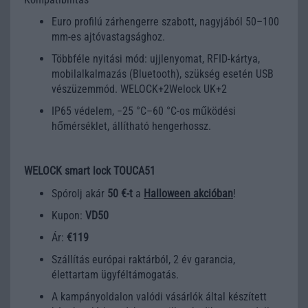
Euro profilú zárhengerre szabott, nagyjából 50–100
mm-es ajtóvastagsághoz.
Többféle nyitási mód: ujjlenyomat, RFID-kártya,
mobilalkalmazás (Bluetooth), szükség esetén USB
vészüzemmód. WELOCK+2Welock UK+2
IP65 védelem, −25 °C–60 °C-os működési
hőmérséklet, állítható hengerhossz.
WELOCK smart lock TOUCA51
Spórolj akár
50 €-t
a
Halloween akcióban
!
Kupon:
VD50
Ár:
€119
Szállítás európai raktárból, 2 év garancia,
élettartam ügyféltámogatás.
A kampányoldalon valódi vásárlók által készített