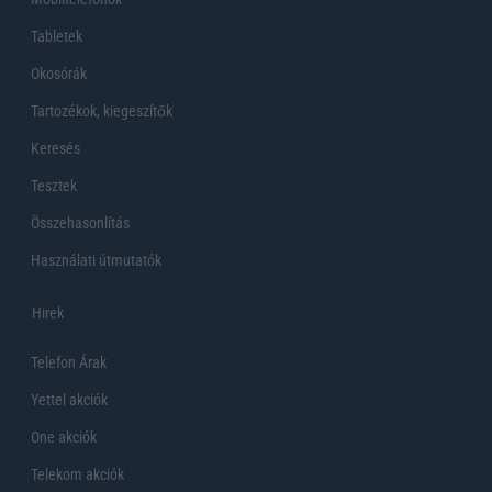
Tabletek
Okosórák
Tartozékok, kiegeszítők
Keresés
Tesztek
Összehasonlítás
Használati útmutatók
Hirek
Telefon Árak
Yettel akciók
One akciók
Telekom akciók