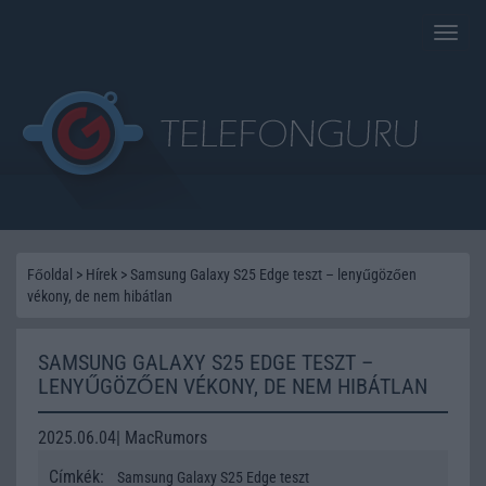
Toggle
naviga
Főoldal
>
Hírek
>
Samsung Galaxy S25 Edge teszt – lenyűgözően
vékony, de nem hibátlan
SAMSUNG GALAXY S25 EDGE TESZT –
LENYŰGÖZŐEN VÉKONY, DE NEM HIBÁTLAN
2025.06.04| MacRumors
Címkék:
Samsung Galaxy S25 Edge teszt