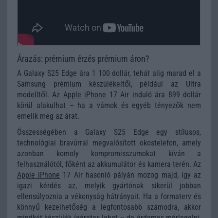
Árazás: prémium érzés prémium áron?
A Galaxy S25 Edge ára 1 100 dollár, tehát alig marad el a
Samsung prémium készülékeitől, például az Ultra
modelltől. Az
Apple iPhone
17 Air induló ára 899 dollár
körül alakulhat – ha a vámok és egyéb tényezők nem
emelik meg az árat.
Összességében a Galaxy S25 Edge egy stílusos,
technológiai bravúrral megvalósított okostelefon, amely
azonban komoly kompromisszumokat kíván a
felhasználótól, főként az akkumulátor és kamera terén. Az
Apple iPhone
17 Air hasonló pályán mozog majd, így az
igazi kérdés az, melyik gyártónak sikerül jobban
ellensúlyoznia a vékonyság hátrányait. Ha a formaterv és
könnyű kezelhetőség a legfontosabb számodra, akkor
mindkét készülék ígéretes lehet – de érdemes mérlegelni,