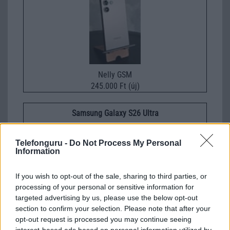
Nelly GSM
245.000 Ft (új)
Samsung Galaxy S26 Ultra
Telefonguru -
Do Not Process My Personal
Information
If you wish to opt-out of the sale, sharing to third parties, or
processing of your personal or sensitive information for
targeted advertising by us, please use the below opt-out
section to confirm your selection. Please note that after your
Euro Gsm
opt-out request is processed you may continue seeing
392.000 Ft (új)
interest-based ads based on personal information utilized by