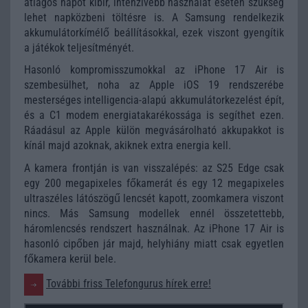
átlagos napot kibír, intenzívebb használat esetén szükség
lehet napközbeni töltésre is. A Samsung rendelkezik
akkumulátorkímélő beállításokkal, ezek viszont gyengítik
a játékok teljesítményét.
Hasonló kompromisszumokkal az iPhone 17 Air is
szembesülhet, noha az Apple iOS 19 rendszerébe
mesterséges intelligencia-alapú akkumulátorkezelést épít,
és a C1 modem energiatakarékossága is segíthet ezen.
Ráadásul az Apple külön megvásárolható akkupakkot is
kínál majd azoknak, akiknek extra energia kell.
A kamera frontján is van visszalépés: az S25 Edge csak
egy 200 megapixeles főkamerát és egy 12 megapixeles
ultraszéles látószögű lencsét kapott, zoomkamera viszont
nincs. Más Samsung modellek ennél összetettebb,
háromlencsés rendszert használnak. Az iPhone 17 Air is
hasonló cipőben jár majd, helyhiány miatt csak egyetlen
főkamera kerül bele.
További friss Telefongurus hírek erre!