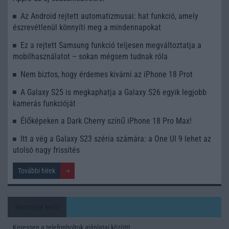
Az Android rejtett automatizmusai: hat funkció, amely
észrevétlenül könnyíti meg a mindennapokat
Ez a rejtett Samsung funkció teljesen megváltoztatja a
mobilhasználatot – sokan mégsem tudnak róla
Nem biztos, hogy érdemes kivárni az iPhone 18 Prot
A Galaxy S25 is megkaphatja a Galaxy S26 egyik legjobb
kamerás funkcióját
Élőképeken a Dark Cherry színű iPhone 18 Pro Max!
Itt a vég a Galaxy S23 széria számára: a One UI 9 lehet az
utolsó nagy frissítés
További hírek
Mennyibe kerül
Keressen a telefonboltok ajánlatai között!