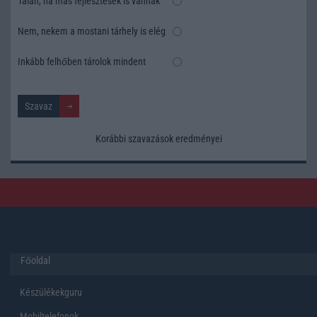
Talán, ha más fejlesztések is vannak
Nem, nekem a mostani tárhely is elég
Inkább felhőben tárolok mindent
Korábbi szavazások eredményei
Főoldal
Készülékekguru
Mobiltelefonok