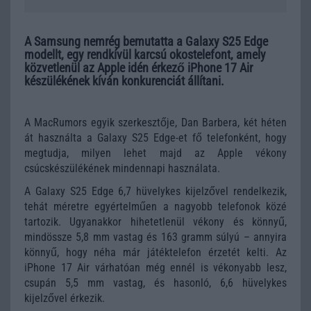
A Samsung nemrég bemutatta a Galaxy S25 Edge
modellt, egy rendkívül karcsú okostelefont, amely
közvetlenül az Apple idén érkező iPhone 17 Air
készülékének kíván konkurenciát állítani.
A MacRumors egyik szerkesztője, Dan Barbera, két héten
át használta a Galaxy S25 Edge-et fő telefonként, hogy
megtudja, milyen lehet majd az Apple vékony
csúcskészülékének mindennapi használata.
A Galaxy S25 Edge 6,7 hüvelykes kijelzővel rendelkezik,
tehát méretre egyértelműen a nagyobb telefonok közé
tartozik. Ugyanakkor hihetetlenül vékony és könnyű,
mindössze 5,8 mm vastag és 163 gramm súlyú – annyira
könnyű, hogy néha már játéktelefon érzetét kelti. Az
iPhone 17 Air várhatóan még ennél is vékonyabb lesz,
csupán 5,5 mm vastag, és hasonló, 6,6 hüvelykes
kijelzővel érkezik.