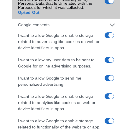
2026.06.30
| Phone Arena
Personal Data that Is Unrelated with the
A One UI 9 érkezése új mesterséges intelligencia-
Purposes for which it was collected.
Opted Out
funkciókat és továbbfejlesztett kezelőfelületet hoz,
azonban több korábbi csúcskategóriás és középkategóriás
Galaxy készülék számára ez lesz az út vége.
Google consents
I want to allow Google to enable storage
iPhone 18 bemutató dátum - ekkor
related to advertising like cookies on web or
rántja le a leplet az Apple az új
device identifiers in apps.
csúcsmobilokról
2026.06.29
| Phone Arena
I want to allow my user data to be sent to
A szeptemberi eseményen az iPhone 18 Pro modellek
Google for online advertising purposes.
mellett a régóta pletykált hajlítható iPhone Ultra is
bemutatkozhat, miközben az áremelésekről szóló
I want to allow Google to send me
találgatások továbbra is beárnyékolják a rajtot.
personalized advertising.
Az Android rejtett automatizmusai: hat
I want to allow Google to enable storage
funkció, amely észrevétlenül könnyíti
related to analytics like cookies on web or
meg a mindennapokat
device identifiers in apps.
2026.06.14
| Android Police
Sok felhasználó külön alkalmazásokra esküszik, pedig az
I want to allow Google to enable storage
Android már évek óta olyan intelligens funkciókat kínál,
related to functionality of the website or app.
amelyek maguktól dolgoznak a háttérben.