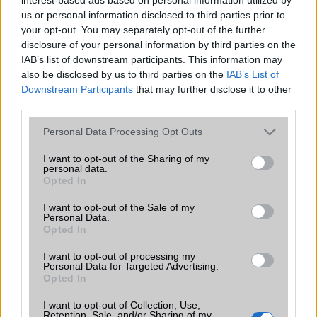
us or personal information disclosed to third parties prior to
Samsung Galaxy S25
your opt-out. You may separately opt-out of the further
disclosure of your personal information by third parties on the
IAB’s list of downstream participants. This information may
also be disclosed by us to third parties on the
IAB’s List of
Downstream Participants
that may further disclose it to other
third parties.
Please note that this website/app uses one or more Google
Personal Data Processing Opt Outs
services and may gather and store information including but
not limited to your visit or usage behaviour. You may click to
I want to opt-out of the Sharing of my
Euro Gsm
personal data.
grant or deny consent to Google and its third-party tags to
222.000 Ft (új)
Opted In
use your data for below specified purposes in below Google
consent section.
I want to opt-out of the Sale of my
Personal Data.
Opted In
I want to opt-out of processing my
Számos népszerű Samsung Galaxy
Personal Data for Targeted Advertising.
készülék kimarad a One UI 9
Opted In
frissítésből – itt a lista az érintett
modellekről
I want to opt-out of Collection, Use,
Retention, Sale, and/or Sharing of my