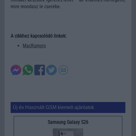
mire mondasz le cserébe.
A cikkhez kapcsolódó linkek:
MacRumors
Új és Használt GSM kiemelt ajánlatok
Samsung Galaxy S26