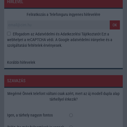
HÍRLEVÉL
Feliratkozás a Telefonguru ingyenes hírlevelére
OK
Elfogadom az
Adatvédelmi és Adatkezelési Tájékoztatót
Ezt a
webhelyet a reCAPTCHA védi. A Google
adatvédelmi irányelve
és a
szolgáltatási feltételek
érvényesek.
Korábbi hírlevelek
SZAVAZÁS
Megérné Önnek telefont váltani csak azért, mert az új modell dupla alap
tárhellyel érkezik?
Igen, a tárhely nagyon fontos