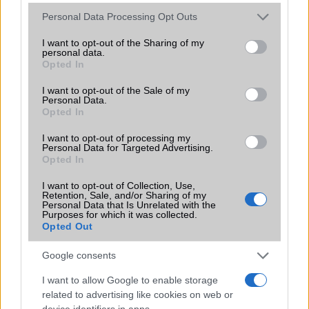
amelyek maguktól dolgoznak a háttérben.
Please note that this website/app uses one or more Google
Personal Data Processing Opt Outs
services and may gather and store information including but
Ez a rejtett Samsung funkció teljesen
not limited to your visit or usage behaviour. You may click to
I want to opt-out of the Sharing of my
personal data.
megváltoztatja a mobilhasználatot –
grant or deny consent to Google and its third-party tags to
Opted In
sokan mégsem tudnak róla
use your data for below specified purposes in below Google
consent section.
2026.07.12
| Android Central
I want to opt-out of the Sale of my
Personal Data.
Az Edge Panel az egyik leghasznosabb funkció, amely
Opted In
jelentősen felgyorsítja a mindennapi használatot,
miközben a Pixel telefonokból továbbra is hiányzik.
I want to opt-out of processing my
Personal Data for Targeted Advertising.
Opted In
I want to opt-out of Collection, Use,
Retention, Sale, and/or Sharing of my
Personal Data that Is Unrelated with the
Purposes for which it was collected.
KAPCSOLÓDÓ HÍREK
Opted Out
Új elrendezést kapott az App Store: könnyebb az
Google consents
alkalmazások felfedezése
I want to allow Google to enable storage
iOS 26.5 újdonságok: három app is komoly frissítést kap
related to advertising like cookies on web or
device identifiers in apps.