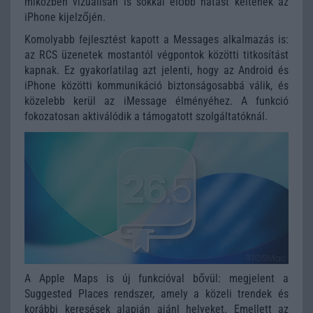
miközben vizuálisan is sokkal élőbb hatást keltenek az
iPhone kijelzőjén.
Komolyabb fejlesztést kapott a Messages alkalmazás is:
az RCS üzenetek mostantól végpontok közötti titkosítást
kapnak. Ez gyakorlatilag azt jelenti, hogy az Android és
iPhone közötti kommunikáció biztonságosabbá válik, és
közelebb kerül az iMessage élményéhez. A funkció
fokozatosan aktiválódik a támogatott szolgáltatóknál.
A Apple Maps is új funkcióval bővül: megjelent a
Suggested Places rendszer, amely a közeli trendek és
korábbi keresések alapján ajánl helyeket. Emellett az