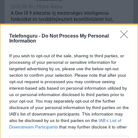
2026.06.30
| Phone Arena
A One UI 9 érkezése új mesterséges intelligencia-
funkciókat és továbbfejlesztett kezelőfelületet hoz,
azonban több korábbi csúcskategóriás és középkategóriás
Galaxy készülék számára ez lesz az út vége.
Telefonguru -
Do Not Process My Personal
Information
iPhone 18 bemutató dátum - ekkor
rántja le a leplet az Apple az új
csúcsmobilokról
If you wish to opt-out of the sale, sharing to third parties, or
processing of your personal or sensitive information for
2026.06.29
| Phone Arena
targeted advertising by us, please use the below opt-out
A szeptemberi eseményen az iPhone 18 Pro modellek
section to confirm your selection. Please note that after your
mellett a régóta pletykált hajlítható iPhone Ultra is
opt-out request is processed you may continue seeing
bemutatkozhat, miközben az áremelésekről szóló
interest-based ads based on personal information utilized by
találgatások továbbra is beárnyékolják a rajtot.
us or personal information disclosed to third parties prior to
your opt-out. You may separately opt-out of the further
Az Android rejtett automatizmusai: hat
funkció, amely észrevétlenül könnyíti
disclosure of your personal information by third parties on the
meg a mindennapokat
IAB’s list of downstream participants. This information may
also be disclosed by us to third parties on the
IAB’s List of
2026.06.14
| Android Police
Downstream Participants
that may further disclose it to other
Sok felhasználó külön alkalmazásokra esküszik, pedig az
third parties.
Android már évek óta olyan intelligens funkciókat kínál,