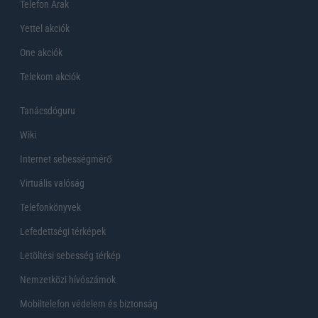
Telefon Árak
Yettel akciók
One akciók
Telekom akciók
Tanácsdóguru
Wiki
Internet sebességmérő
Virtuális valóság
Telefonkönyvek
Lefedettségi térképek
Letöltési sebesség térkép
Nemzetközi hívószámok
Mobiltelefon védelem és biztonság