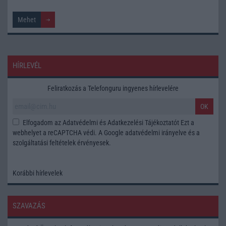
HÍRLEVÉL
Feliratkozás a Telefonguru ingyenes hírlevelére
OK
Elfogadom az
Adatvédelmi és Adatkezelési Tájékoztatót
Ezt a
webhelyet a reCAPTCHA védi. A Google
adatvédelmi irányelve
és a
szolgáltatási feltételek
érvényesek.
Korábbi hírlevelek
SZAVAZÁS