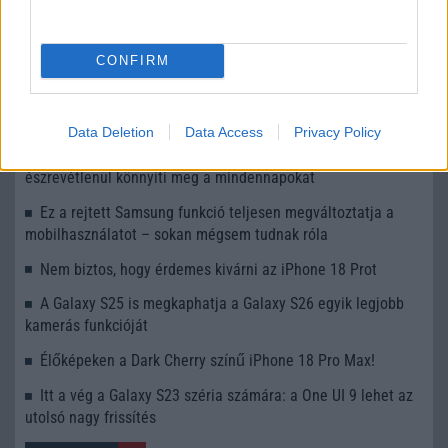
Számos népszerű Samsung Galaxy készülék kimarad a One
CONFIRM
UI 9 frissítésből – itt a lista az érintett modellekről
iPhone 18 bemutató dátum - ekkor rántja le a leplet az
Apple az új csúcsmobilokról
Data Deletion
Data Access
Privacy Policy
Az Android rejtett automatizmusai: hat funkció, amely
észrevétlenül könnyíti meg a mindennapokat
Ez a rejtett Samsung funkció teljesen megváltoztatja a
mobilhasználatot – sokan mégsem tudnak róla
Nem biztos, hogy érdemes kivárni az iPhone 18 Prot
A Galaxy S25 is megkaphatja a Galaxy S26 egyik legjobb
kamerás funkcióját
Élőképeken a Dark Cherry színű iPhone 18 Pro Max!
Itt a vég a Galaxy S23 széria számára: a One UI 9 lehet az
utolsó nagy frissítés