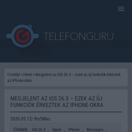
Toggle
naviga
Főoldal
>
Hírek
>
Megjelent az iOS 26.5 – ezek az új funkciók érkeztek
az iPhone-okra
MEGJELENT AZ IOS 26.5 – EZEK AZ ÚJ
FUNKCIÓK ÉRKEZTEK AZ IPHONE-OKRA
2026.05.12| 9to5Mac
Címkék:
,
,
,
,
iOS 26.5
Apple
iPhone
Messages