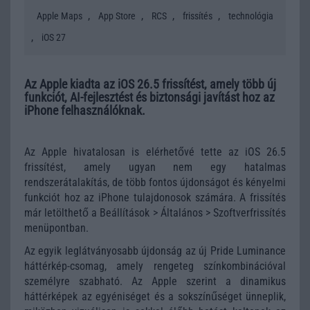
,
,
,
,
Apple Maps
App Store
RCS
frissítés
technológia
,
iOS 27
Az Apple kiadta az iOS 26.5 frissítést, amely több új
funkciót, AI-fejlesztést és biztonsági javítást hoz az
iPhone felhasználóknak.
Az Apple hivatalosan is elérhetővé tette az iOS 26.5
frissítést, amely ugyan nem egy hatalmas
rendszerátalakítás, de több fontos újdonságot és kényelmi
funkciót hoz az iPhone tulajdonosok számára. A frissítés
már letölthető a Beállítások > Általános > Szoftverfrissítés
menüpontban.
Az egyik leglátványosabb újdonság az új Pride Luminance
háttérkép-csomag, amely rengeteg színkombinációval
személyre szabható. Az Apple szerint a dinamikus
háttérképek az egyéniséget és a sokszínűséget ünneplik,