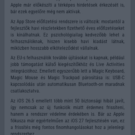
Apple már előkészíti a térképes hirdetések érkezését is,
bár ezek egyelőre még nem aktívak.
Az App Store előfizetési rendszere is változik: mostantól a
fejlesztők havi részletekben fizethető éves előfizetéseket
is kínálhatnak. Ez pszichológiailag kedvezőbb lehet a
felhasználóknak, hiszen kisebb havi kiadást látnak,
miközben hosszabb elköteleződést vállalnak.
Az EU-s felhasználók további újításokat is kapnak, például
jobb támogatást külső kiegészítőkhöz és Live Activities
integrációhoz. Emellett egyszerűbb lett a Magic Keyboard,
Magic Mouse és Magic Trackpad párosítása is: USB-C
kapcsolódás után automatikusan Bluetooth-on maradnak
csatlakoztatva.
Az iOS 26.5 emellett több mint 50 biztonsági hibát javít,
így nemcsak az új funkciók miatt érdemes frissíteni,
hanem a rendszer védelme érdekében is. Bár az Apple
fókusza már egyértelműen az iOS 27 fejlesztésén van, ez
a frissítés még fontos finomhangolásokat hoz a jelenlegi
rendszerhez.