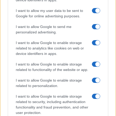
Így ellenőrizheted az RCS titkosítást iPhone-on az iOS 26.5
után
I want to allow my user data to be sent to
Google for online advertising purposes.
Új AirPods béta frissítést adott ki az Apple – ezek a
modellek már telepíthetik
I want to allow Google to send me
Az iOS 27 jelentősen bővíti az Apple Fordító alkalmazását
personalized advertising.
– kilenc új nyelv érkezik
I want to allow Google to enable storage
Nem csak a mesterséges intelligencia miatt érdemes
related to analytics like cookies on web or
frissíteni – ezek az iOS 27 legjobb újdonságai
device identifiers in apps.
Hatalmas megújulás jöhet az iPad mininél – OLED
I want to allow Google to enable storage
kijelzővel és új funkciókkal érkezhet
related to functionality of the website or app.
Végre ezt is tudja az iPhone naptára: elég leírni, mit
I want to allow Google to enable storage
szeretnél
related to personalization.
További hírek
I want to allow Google to enable storage
related to security, including authentication
functionality and fraud prevention, and other
user protection.
LEGOLVASOTTABBAK