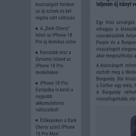
teljesen új irányt 
kiszivárgott fotókon
az új színek és két
régóta várt változás
Egy friss szivárgá
A „Dark Cherry”
elhagyja a klasszi
lehet az iPhone 18
csúcskészülék hely
Pro új ikonikus színe
Purple és a Burgund
visszafogott elegan
Karcsúbb lesz a
akár megoszthatja a
Dynamic Island az
A kiszivárgott info
iPhone 18 Pro
osztott meg a Weibo
modelleken
Burgundy. Bár hivat
iPhone 18 Pro:
a Coffee egy mély, f
Európába is kerül a
A Burgundy vélhet
nagyobb
visszafogottabb, ele
akkumulátoros
változatból!
Élőképeken a Dark
Cherry színű iPhone
18 Pro Max!