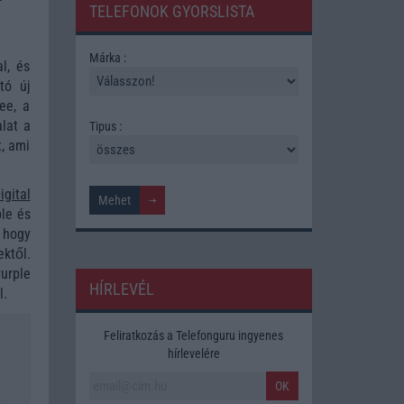
TELEFONOK GYORSLISTA
Márka :
l, és
tó új
ee, a
alat a
Tipus :
t, ami
igital
le és
 hogy
ektől.
urple
HÍRLEVÉL
l.
Feliratkozás a Telefonguru ingyenes
hírlevelére
OK