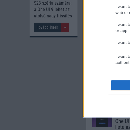
Új és Használt G
S23 széria számára:
I want t
a One UI 9 lehet az
web or d
Apple iPho
utolsó nagy frissítés
I want t
További hírek
or app.
I want t
I want t
authenti
Euro Gs
295.000 Ft 
Számo
Galaxy
One UI 
lista a