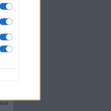
um -
az
okról