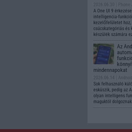
2026.06.30
| Phone
A One UI 9 érkezése
intelligencia-funkci
kezelőfelületet hoz
csúcskategóriás és 
készülék számára ez
Az Andr
automa
funkci
könnyí
mindennapokat
2026.06.14
| Androi
Sok felhasználó kül
esküszik, pedig az 
olyan intelligens fu
maguktól dolgoznak 