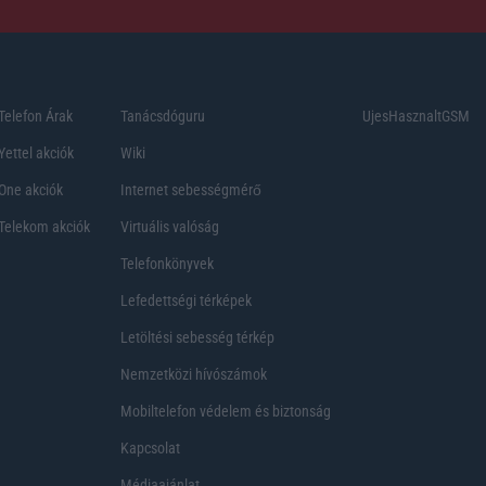
Telefon Árak
Tanácsdóguru
UjesHasznaltGSM
Yettel akciók
Wiki
One akciók
Internet sebességmérő
Telekom akciók
Virtuális valóság
Telefonkönyvek
Lefedettségi térképek
Letöltési sebesség térkép
Nemzetközi hívószámok
Mobiltelefon védelem és biztonság
Kapcsolat
Médiaajánlat