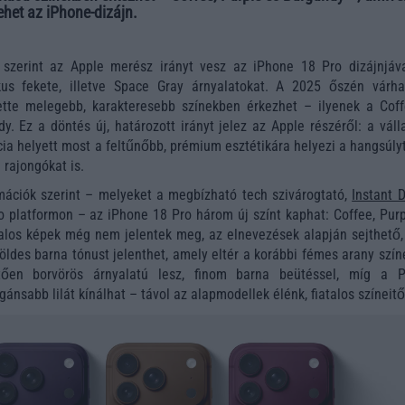
vehet az iPhone-dizájn.
s szerint az Apple merész irányt vesz az iPhone 18 Pro dizájnjáva
kus fekete, illetve Space Gray árnyalatokat. A 2025 őszén várha
ette melegebb, karakteresebb színekben érkezhet – ilyenek a Coff
y. Ez a döntés új, határozott irányt jelez az Apple részéről: a váll
cia helyett most a feltűnőbb, prémium esztétikára helyezi a hangsúly
 rajongókat is.
rmációk szerint – melyeket a megbízható tech szivárogtató,
Instant D
 platformon – az iPhone 18 Pro három új színt kaphat: Coffee, Purp
alos képek még nem jelentek meg, az elnevezések alapján sejthető,
öldes barna tónust jelenthet, amely eltér a korábbi fémes arany szín
ően borvörös árnyalatú lesz, finom barna beütéssel, míg a P
gánsabb lilát kínálhat – távol az alapmodellek élénk, fiatalos színeitő