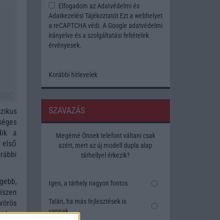
Elfogadom az
Adatvédelmi és
Adatkezelési Tájékoztatót
Ezt a webhelyet
a reCAPTCHA védi. A Google
adatvédelmi
irányelve
és a
szolgáltatási feltételek
érvényesek.
Korábbi hírlevelek
SZAVAZÁS
zikus
séges
dik a
Megérné Önnek telefont váltani csak
r első
azért, mert az új modell dupla alap
rábbi
tárhellyel érkezik?
gebb,
Igen, a tárhely nagyon fontos
iszen
Talán, ha más fejlesztések is
vörös
vannak
ideg,