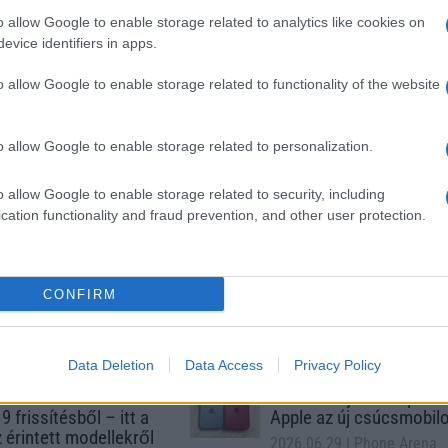
SM kiemelt ajánlatok
o allow Google to enable storage related to analytics like cookies on
evice identifiers in apps.
ne 17
Apple iPhone Air
Apple iPhone 16 Plus
o allow Google to enable storage related to functionality of the website
o allow Google to enable storage related to personalization.
o allow Google to enable storage related to security, including
cation functionality and fraud prevention, and other user protection.
m
Euro Gsm
Nyugati GSM
(új)
312.000 Ft (új)
300.000 Ft (új)
CONFIRM
Data Deletion
Data Access
Privacy Policy
s népszerű Samsung
iPhone 18 bemutató dát
 készülék kimarad a
ekkor rántja le a leplet 
9 frissítésből – itt a
Apple az új csúcsmobil
z érintett modellekről
2026.06.29
| Phone Arena