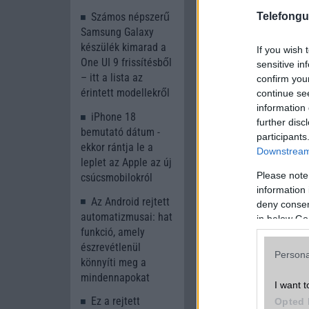
sötétszürke változat
Számos népszerű
Telefongu
Samsung Galaxy
készülék kimarad a
If you wish 
One UI 9 frissítésből
sensitive in
– itt a lista az
confirm you
érintett modellekről
continue se
information 
iPhone 18
further disc
bemutató dátum -
participants
ekkor rántja le a
Downstream 
leplet az Apple az új
Please note
csúcsmobilokról
information 
Az Android rejtett
deny consent
automatizmusai: hat
in below Go
funkció, amely
észrevétlenül
Persona
könnyíti meg a
mindennapokat
Olvasson tovább
I want t
Ez a rejtett
Opted 