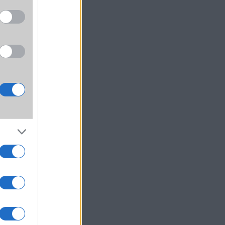
 és az
stani
és az
 idén