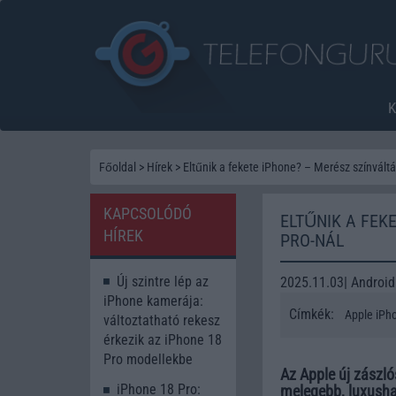
Főoldal
>
Hírek
>
Eltűnik a fekete iPhone? – Merész színváltá
KAPCSOLÓDÓ
ELTŰNIK A FEK
HÍREK
PRO-NÁL
Új szintre lép az
2025.11.03| Android
iPhone kamerája:
Címkék:
Apple iPh
változtatható rekesz
érkezik az iPhone 18
Pro modellekbe
Az Apple új zászló
iPhone 18 Pro:
melegebb, luxusha