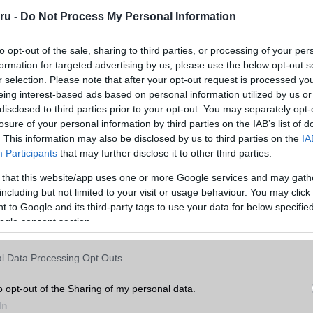
ok.
ru -
Do Not Process My Personal Information
to opt-out of the sale, sharing to third parties, or processing of your per
formation for targeted advertising by us, please use the below opt-out s
r selection. Please note that after your opt-out request is processed y
eing interest-based ads based on personal information utilized by us or
disclosed to third parties prior to your opt-out. You may separately opt-
losure of your personal information by third parties on the IAB’s list of
. This information may also be disclosed by us to third parties on the
IA
Participants
that may further disclose it to other third parties.
 that this website/app uses one or more Google services and may gath
including but not limited to your visit or usage behaviour. You may click 
 to Google and its third-party tags to use your data for below specifi
ogle consent section.
l Data Processing Opt Outs
 a legfrissebb híreink között!
o opt-out of the Sharing of my personal data.
In
Apple iPhone 17 Pro Max
színek