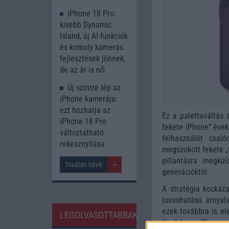
iPhone 18 Pro:
kisebb Dynamic
Island, új AI-funkciók
és komoly kamerás
fejlesztések jönnek,
de az ár is nő
Új szintre lép az
iPhone kamerája:
ezt hozhatja az
Ez a palettaváltás 
iPhone 18 Pro
fekete iPhone” évek
változtatható
felhasználót csal
rekesznyílása
megszokott fekete „t
pillantásra megkü
További hírek
generációktól.
A stratégia kockáza
luxushatású árnyal
ezek továbbra is el
LEGOLVASOTTABBAK
fémházas iPhone ex