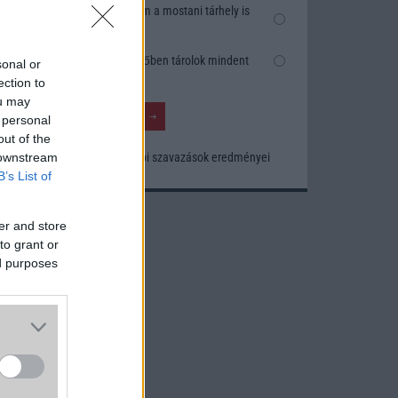
Nem, nekem a mostani tárhely is
elég
Inkább felhőben tárolok mindent
sonal or
ection to
ou may
 personal
out of the
Korábbi szavazások eredményei
 downstream
B’s List of
er and store
to grant or
ed purposes