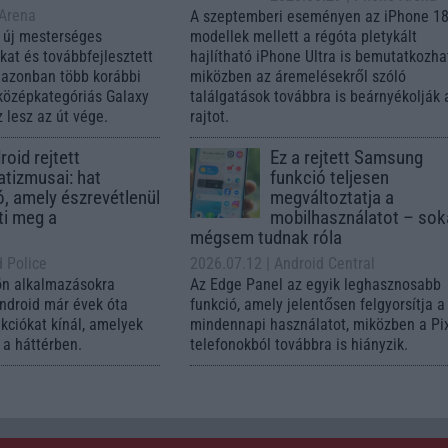
 Arena
A szeptemberi eseményen az iPhone 18
 új mesterséges
modellek mellett a régóta pletykált
ókat és továbbfejlesztett
hajlítható iPhone Ultra is bemutatkozha
, azonban több korábbi
miközben az áremelésekről szóló
középkategóriás Galaxy
találgatások továbbra is beárnyékolják 
 lesz az út vége.
rajtot.
oid rejtett
Ez a rejtett Samsung
tizmusai: hat
funkció teljesen
ó, amely észrevétlenül
megváltoztatja a
ti meg a
mobilhasználatot – so
mégsem tudnak róla
d Police
2026.07.12
| Android Central
ön alkalmazásokra
Az Edge Panel az egyik leghasznosabb
Android már évek óta
funkció, amely jelentősen felgyorsítja a
nkciókat kínál, amelyek
mindennapi használatot, miközben a Pi
a háttérben.
telefonokból továbbra is hiányzik.