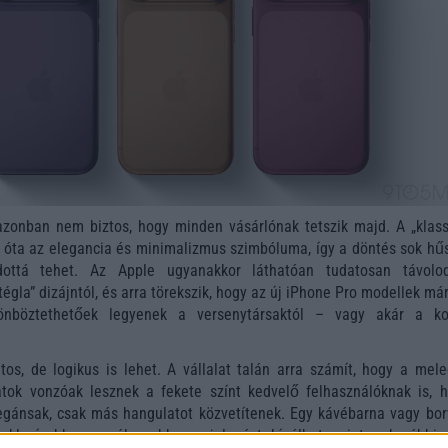
azonban nem biztos, hogy minden vásárlónak tetszik majd. A „klass
 óta az elegancia és minimalizmus szimbóluma, így a döntés sok hű
ódottá tehet. Az Apple ugyanakkor láthatóan tudatosan távolo
égla” dizájntól, és arra törekszik, hogy az új iPhone Pro modellek má
lönböztethetőek legyenek a versenytársaktól – vagy akár a ko
tos, de logikus is lehet. A vállalat talán arra számít, hogy a mele
atok vonzóak lesznek a fekete színt kedvelő felhasználóknak is, h
egánsak, csak más hangulatot közvetítenek. Egy kávébarna vagy bor
kluzívabb, személyesebb megjelenést kínálhat, mint a korábbi r