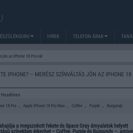
KÉSZÜLÉKGURU
HÍREK
TELEFON ÁRAK
TANÁ
s jön az iPhone 18 Pro-nál
ETE IPHONE? – MERÉSZ SZÍNVÁLTÁS JÖN AZ IPHONE 18
 Headlines
,
,
,
,
one 18 Pro
Apple iPhone 18 Pro Max
Coffee
Purple
Burgundy
shajója a megszokott fekete és Space Gray árnyalatok helyett
tású színekben érkezhet – Coffee, Purple és Burgundy –, amive