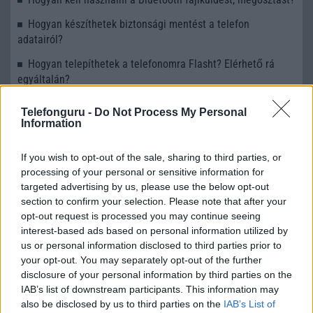
Hogyan készíthetek biztonsági mentést a telefon
adatairól?
Hogyan telepíthetek a telefonomra Flasht? Elérhető rá
egyáltalán?
Okostelefont szeretnék vásárolni, de még nem döntöttem.
Telefonguru -
Do Not Process My Personal
Melyek az előnyei és a hátrányai az Androidnak?
Information
If you wish to opt-out of the sale, sharing to third parties, or
processing of your personal or sensitive information for
LEGOLVASOTTABBAK
targeted advertising by us, please use the below opt-out
section to confirm your selection. Please note that after your
WiFi7 - az újszabvány
opt-out request is processed you may continue seeing
WiFi8 - talán ez lesz a fejlődés következő lépcsőfoka
interest-based ads based on personal information utilized by
us or personal information disclosed to third parties prior to
MLO (Multi-Link Operation) működése
your opt-out. You may separately opt-out of the further
disclosure of your personal information by third parties on the
WiFi 6
IAB’s list of downstream participants. This information may
Android verziók
also be disclosed by us to third parties on the
IAB’s List of