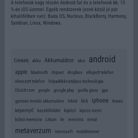
A telefonok nagy részén Android fut és a telefonok kb. 15
%-án iOS üzemel. Egyéb rendszerek (ezek közül jó pár
kihalófélben van): Bada OS, Nucleus, BlackBerry, Harmony,
Symbian, Linux, Windows.
android
Akkumulátor
Címkék:
akku
aksi
apple
bluetooth
dropbox
ellopott telefon
chipset
elveszett telefon
folyadékkristályos technológia
főzött rom
google play
gps
google
gorilla glass
iphone
ios
itunes
gyorsan merülő akkumulátor
hibrid
képernyő
kezelőfelület
kijelző
kijelző méret
külső memória
Litium
lte
memória
metál
metaverzum
microsoft
mobilinternet