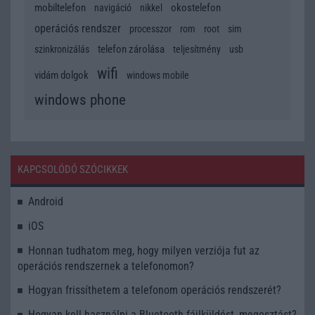
mobiltelefon
okostelefon
navigáció
nikkel
operációs rendszer
processzor
rom
root
sim
telefon zárolása
szinkronizálás
teljesítmény
usb
wifi
vidám dolgok
windows mobile
windows phone
KAPCSOLÓDÓ SZÓCIKKEK
Android
iOS
Honnan tudhatom meg, hogy milyen verziója fut az
operációs rendszernek a telefonomon?
Hogyan frissíthetem a telefonom operációs rendszerét?
Hogyan kell használni a Bluetooth fájlküldést, megosztást?