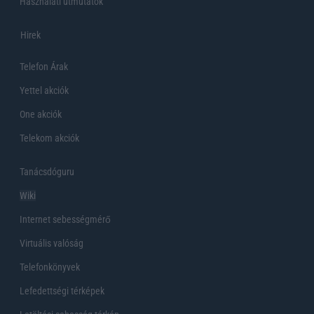
Használati útmutatók
Hirek
Telefon Árak
Yettel akciók
One akciók
Telekom akciók
Tanácsdóguru
Wiki
Internet sebességmérő
Virtuális valóság
Telefonkönyvek
Lefedettségi térképek