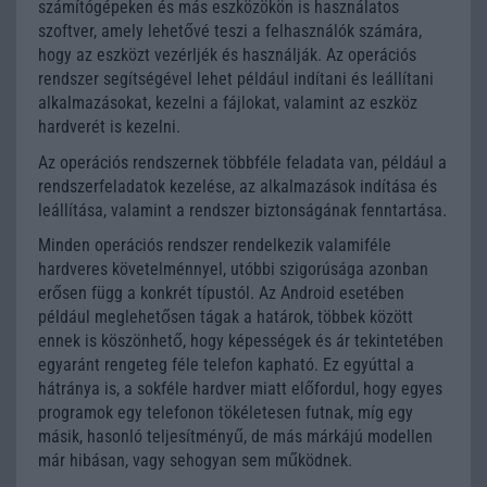
számítógépeken és más eszközökön is használatos
szoftver, amely lehetővé teszi a felhasználók számára,
hogy az eszközt vezérljék és használják. Az operációs
rendszer segítségével lehet például indítani és leállítani
alkalmazásokat, kezelni a fájlokat, valamint az eszköz
hardverét is kezelni.
Az operációs rendszernek többféle feladata van, például a
rendszerfeladatok kezelése, az alkalmazások indítása és
leállítása, valamint a rendszer biztonságának fenntartása.
Minden operációs rendszer rendelkezik valamiféle
hardveres követelménnyel, utóbbi szigorúsága azonban
erősen függ a konkrét típustól. Az Android esetében
például meglehetősen tágak a határok, többek között
ennek is köszönhető, hogy képességek és ár tekintetében
egyaránt rengeteg féle telefon kapható. Ez egyúttal a
hátránya is, a sokféle hardver miatt előfordul, hogy egyes
programok egy telefonon tökéletesen futnak, míg egy
másik, hasonló teljesítményű, de más márkájú modellen
már hibásan, vagy sehogyan sem működnek.