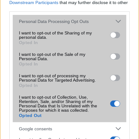
Downstream Participants
that may further disclose it to other
A WiFi Direct egy önálló rendszer. Miért is?
third parties.
WiFi - visszafelé kompatibilitás
Please note that this website/app uses one or more Google
Personal Data Processing Opt Outs
services and may gather and store information including but
MLO (Multi-Link Operation) működése
not limited to your visit or usage behaviour. You may click to
I want to opt-out of the Sharing of my
personal data.
grant or deny consent to Google and its third-party tags to
Opted In
use your data for below specified purposes in below Google
consent section.
Mennyibe kerül
I want to opt-out of the Sale of my
Personal Data.
Opted In
Keressen a telefonboltok ajánlatai között!
I want to opt-out of processing my
Personal Data for Targeted Advertising.
Opted In
I want to opt-out of Collection, Use,
Retention, Sale, and/or Sharing of my
Personal Data that Is Unrelated with the
Purposes for which it was collected.
TELEFONOK GYORSLISTA
Opted Out
Google consents
Márka :