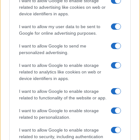
I want to allow Google to enable storage
related to advertising like cookies on web or
device identifiers in apps.
Tipus :
I want to allow my user data to be sent to
Google for online advertising purposes.
I want to allow Google to send me
personalized advertising.
I want to allow Google to enable storage
HÍRLEVÉL
related to analytics like cookies on web or
device identifiers in apps.
Feliratkozás a Telefonguru ingyenes hírlevelére
I want to allow Google to enable storage
OK
related to functionality of the website or app.
Elfogadom az
Adatvédelmi és Adatkezelési Tájékoztatót
Ezt a
webhelyet a reCAPTCHA védi. A Google
adatvédelmi irányelve
és a
I want to allow Google to enable storage
szolgáltatási feltételek
érvényesek.
related to personalization.
I want to allow Google to enable storage
Korábbi hírlevelek
related to security, including authentication